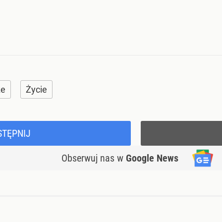
że
Życie
STĘPNIJ
Obserwuj nas
w
Google News