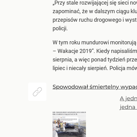
„Przy stale rozwijającej się siec
zapominać, że w dalszym ciągu kl
przepisów ruchu drogowego i wyst
policji.
W tym roku mundurowi monitorują 
– Wakacje 2019”. Kiedy napisaliśmy
sierpnia, a więc ponad tydzień prz
lipiec i niecały sierpień. Policja mó
Spowodował śmiertelny wypad
A jed
jedna