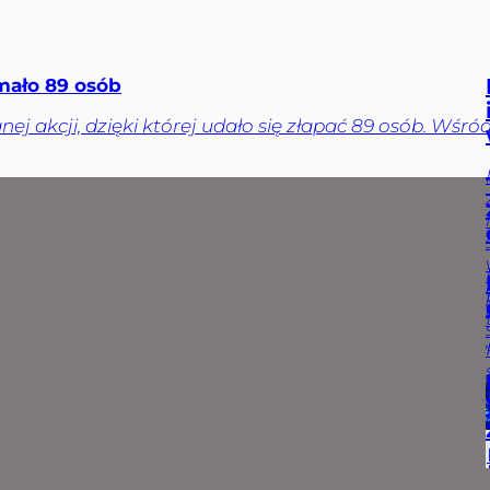
i
komentarze
Tygodnik
Wprost
ymało 89 osób
j akcji, dzięki której udało się złapać 89 osób. Wśró
i