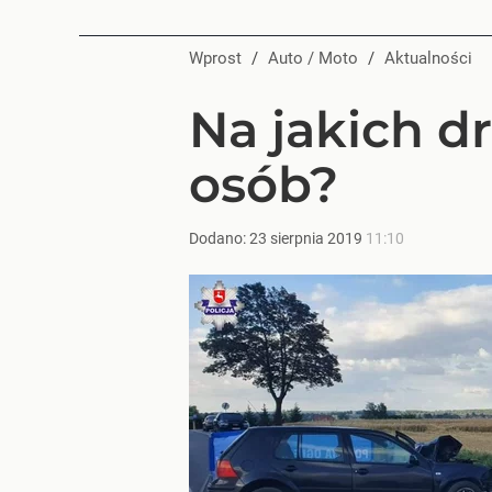
Wprost
/
Auto / Moto
/
Aktualności
Na jakich d
osób?
Dodano:
23
sierpnia
2019
11:10