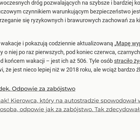
i nowoczesnych dróg pozwalających na szybsze i bardziej
uczowym czynnikiem warunkującym bezpieczeństwo jest 
rzeganie się ryzykownych i brawurowych zachowań za ki
wakacje i pokazują codziennie aktualizowaną
„Mapę wyp
 o niej po raz pierwszych, pod koniec czerwca, czarnych 
ed końcem wakacji – jest ich aż 506. Tyle osób
straciło ży
wi, że jest nieco lepiej niż w 2018 roku, ale wciąż bardzo ź
ek. Odpowie za zabójstwo
nak! Kierowca, który na autostradzie spowodował
 osoba, odpowie jak za zabójstwo. Tak zdecydował