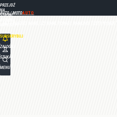
PRZEJDŹ
Udostępnij
0
Skomentuj
NA
AUTO / MOTO
STRONĘ
GŁÓWNĄ
AKTUALNOŚCI
NOWE
UŻYWANE
PORADY
RANKINGI
TESTY
RYNEK
WPROST.PL
SUBSKRYBUJ
ZALOGUJ
SZUKAJ
MENU