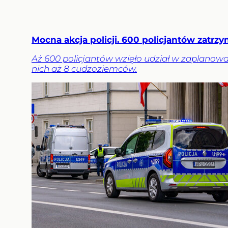
Mocna akcja policji. 600 policjantów zatrz
Aż 600 policjantów wzięło udział w zaplanowane
nich aż 8 cudzoziemców.