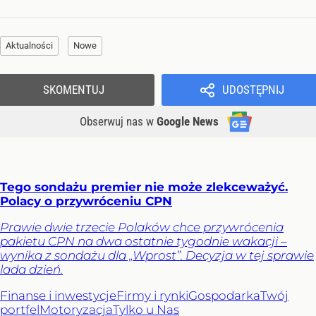
Aktualności
Nowe
SKOMENTUJ
UDOSTĘPNIJ
Obserwuj nas
w
Google News
Tego sondażu premier nie może zlekceważyć.
Polacy o przywróceniu CPN
Prawie dwie trzecie Polaków chce przywrócenia
pakietu CPN na dwa ostatnie tygodnie wakacji –
wynika z sondażu dla „Wprost”. Decyzja w tej sprawie
lada dzień.
Finanse i inwestycje
Firmy i rynki
Gospodarka
Twój
portfel
Motoryzacja
Tylko u Nas