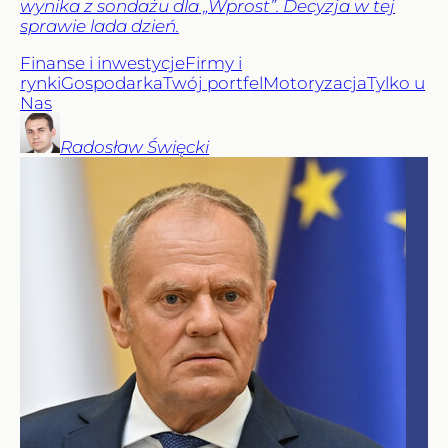
wynika z sondażu dla „Wprost”. Decyzja w tej
sprawie lada dzień.
Finanse i inwestycje
Firmy i
rynki
Gospodarka
Twój portfel
Motoryzacja
Tylko u
Nas
Radosław
Święcki