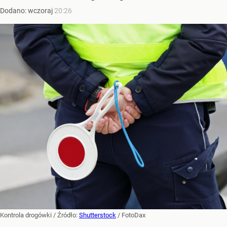
Dodano:
wczoraj
20:26
Kontrola drogówki
/ Źródło:
Shutterstock
/
FotoDax