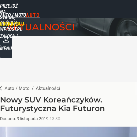
PRZEJDŹ
NA
AUTO / MOTO
STRONĘ
GŁÓWNĄ
UBSKRYBUJ
AKTUALNOŚCI
WPROST.PL
ZALOGUJ
MENU
Auto / Moto
/
Aktualności
Nowy SUV Koreańczyków.
Futurystyczna Kia Futuron
Dodano:
9
listopada
2019
13:30