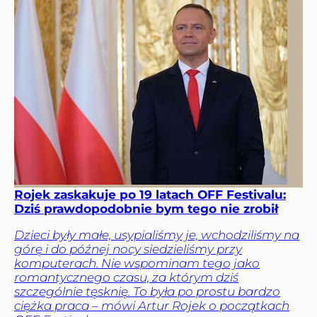
Rojek zaskakuje po 19 latach OFF Festivalu:
Dziś prawdopodobnie bym tego nie zrobił
Dzieci były małe, usypialiśmy je, wchodziliśmy na
górę i do późnej nocy siedzieliśmy przy
komputerach. Nie wspominam tego jako
romantycznego czasu, za którym dziś
szczególnie tęsknię. To była po prostu bardzo
ciężka praca – mówi Artur Rojek o początkach