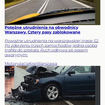
Potężne utrudnienia na obwodnicy
Warszawy. Cztery pasy zablokowane
Poważne utrudnienia na warszawskiej trasie S2.
Po zderzeniu trzech samochodów jedna osoba
trafiła do szpitala. Ruch odbywa się pasem
awaryjnym.
Motoryzacja
Kraj
Warszawa