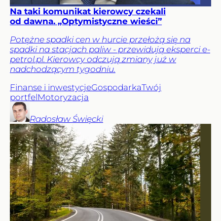
Na taki komunikat kierowcy czekali
od dawna. „Optymistyczne wieści”
Potężne spadki cen w hurcie przełożą się na
spadki na stacjach paliw - przewidują eksperci e-
petrol.pl. Kierowcy odczują zmiany już w
nadchodzącym tygodniu.
Finanse i inwestycje
Gospodarka
Twój
portfel
Motoryzacja
Radosław
Święcki