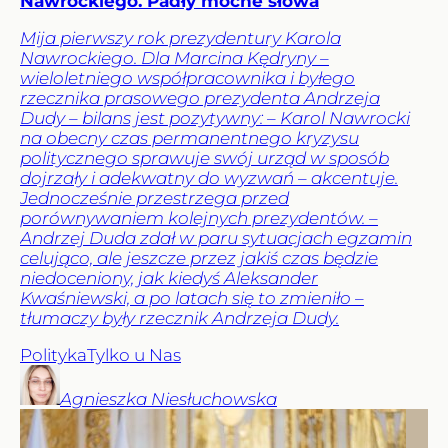
Nawrockiego. Padły mocne słowa
Mija pierwszy rok prezydentury Karola
Nawrockiego. Dla Marcina Kędryny –
wieloletniego współpracownika i byłego
rzecznika prasowego prezydenta Andrzeja
Dudy – bilans jest pozytywny: – Karol Nawrocki
na obecny czas permanentnego kryzysu
politycznego sprawuje swój urząd w sposób
dojrzały i adekwatny do wyzwań – akcentuje.
Jednocześnie przestrzega przed
porównywaniem kolejnych prezydentów. –
Andrzej Duda zdał w paru sytuacjach egzamin
celująco, ale jeszcze przez jakiś czas będzie
niedoceniony, jak kiedyś Aleksander
Kwaśniewski, a po latach się to zmieniło –
tłumaczy były rzecznik Andrzeja Dudy.
Polityka
Tylko u Nas
Agnieszka
Niesłuchowska