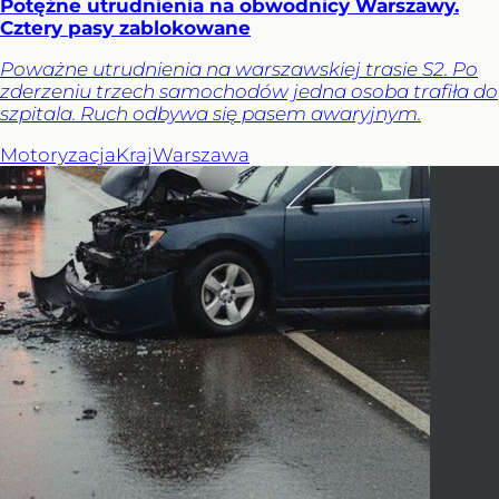
Potężne utrudnienia na obwodnicy Warszawy.
Cztery pasy zablokowane
Poważne utrudnienia na warszawskiej trasie S2. Po
zderzeniu trzech samochodów jedna osoba trafiła do
szpitala. Ruch odbywa się pasem awaryjnym.
Motoryzacja
Kraj
Warszawa