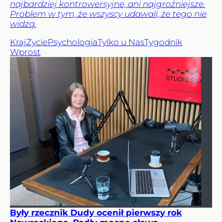
najbardziej kontrowersyjne, ani najgroźniejsze.
Problem w tym, że wszyscy udawali, że tego nie
widzą.
Kraj
Życie
Psychologia
Tylko u Nas
Tygodnik
Wprost
Były rzecznik Dudy ocenił pierwszy rok