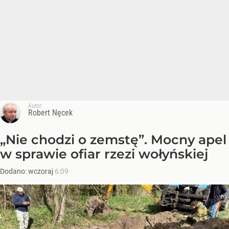
Autor:
Robert Nęcek
„Nie chodzi o zemstę”. Mocny apel
w sprawie ofiar rzezi wołyńskiej
Dodano:
wczoraj
6:09