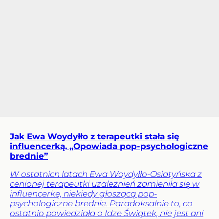
Jak Ewa Woydyłło z terapeutki stała się
influencerką. „Opowiada pop-psychologiczne
brednie”
W ostatnich latach Ewa Woydyłło-Osiatyńska z
cenionej terapeutki uzależnień zamieniła się w
influencerkę, niekiedy głoszącą pop-
psychologiczne brednie. Paradoksalnie to, co
ostatnio powiedziała o Idze Świątek, nie jest ani