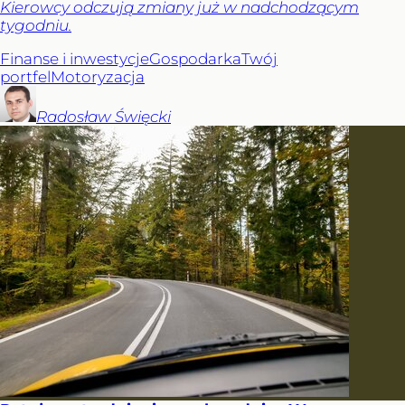
Kierowcy odczują zmiany już w nadchodzącym
tygodniu.
Finanse i inwestycje
Gospodarka
Twój
portfel
Motoryzacja
Radosław
Święcki