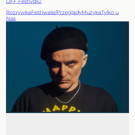
OFF Festivalu.
Rozrywka
Festiwale/Przeglądy
Muzyka
Tylko u
Nas