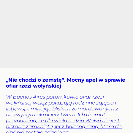
„Nie chodzi o zemstę”. Mocny apel w sprawie
ofiar rzezi wołyńskiej
W Buenos Aires potomkowie ofiar rzezi
wołyńskiej wciąż pokazują rodzinne zdjęcia i
listy, wspominając bliskich zamordowanych z
niezwykłym okrucieństwem. Ich dramat
przypomina, że dla wielu rodzin Wołyń nie jest
historią zamkniętą, lecz bolesną raną, która do
dziś nie została zagojona.