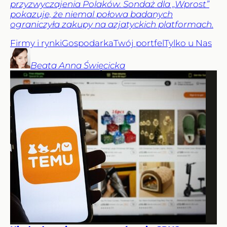
przyzwyczajenia Polaków. Sondaż dla „Wprost”
pokazuje, że niemal połowa badanych
ograniczyła zakupy na azjatyckich platformach.
Firmy i rynki
Gospodarka
Twój portfel
Tylko u Nas
Beata Anna
Święcicka