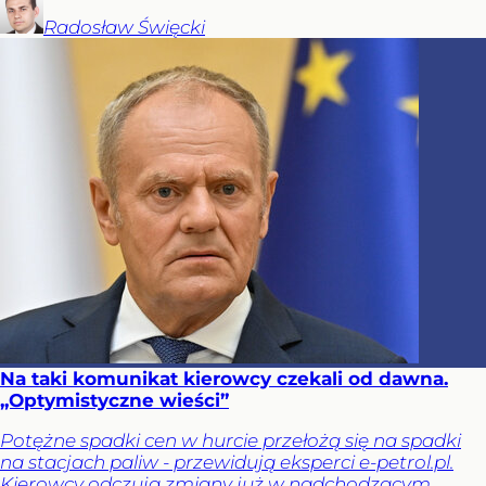
Radosław
Święcki
Na taki komunikat kierowcy czekali od dawna.
„Optymistyczne wieści”
Potężne spadki cen w hurcie przełożą się na spadki
na stacjach paliw - przewidują eksperci e-petrol.pl.
Kierowcy odczują zmiany już w nadchodzącym