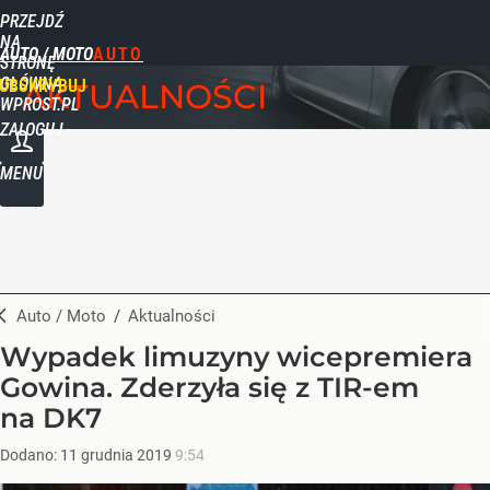
PRZEJDŹ
NA
AUTO / MOTO
STRONĘ
GŁÓWNĄ
UBSKRYBUJ
AKTUALNOŚCI
WPROST.PL
ZALOGUJ
MENU
Auto / Moto
/
Aktualności
Wypadek limuzyny wicepremiera
Gowina. Zderzyła się z TIR-em
na DK7
Dodano:
11
grudnia
2019
9:54