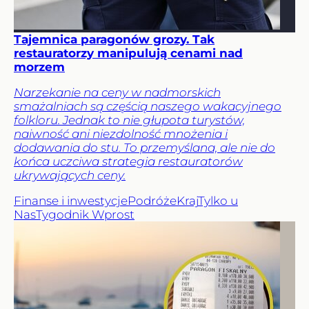
Tajemnica paragonów grozy. Tak
restauratorzy manipulują cenami nad
morzem
Narzekanie na ceny w nadmorskich
smażalniach są częścią naszego wakacyjnego
folkloru. Jednak to nie głupota turystów,
naiwność ani niezdolność mnożenia i
dodawania do stu. To przemyślana, ale nie do
końca uczciwa strategia restauratorów
ukrywających ceny.
Finanse i inwestycje
Podróże
Kraj
Tylko u
Nas
Tygodnik Wprost