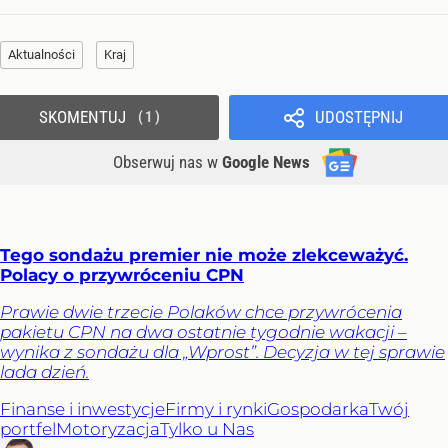
Aktualności
Kraj
SKOMENTUJ
UDOSTĘPNIJ
1
Obserwuj nas
w
Google News
Tego sondażu premier nie może zlekceważyć.
Polacy o przywróceniu CPN
Prawie dwie trzecie Polaków chce przywrócenia
pakietu CPN na dwa ostatnie tygodnie wakacji –
wynika z sondażu dla „Wprost”. Decyzja w tej sprawie
lada dzień.
Finanse i inwestycje
Firmy i rynki
Gospodarka
Twój
portfel
Motoryzacja
Tylko u Nas