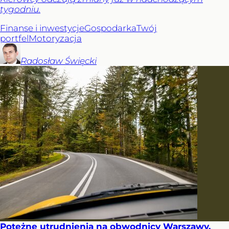
tygodniu.
Finanse i inwestycje
Gospodarka
Twój
portfel
Motoryzacja
Radosław
Święcki
Potężne utrudnienia na obwodnicy Warszawy.