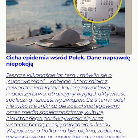
Cicha epidemia wśród Polek. Dane naprawdę
niepokoją
Jeszcze kilkanaście lat temu mówiło się o
„superwoman” – kobiecie, która miała z
powodzeniem łączyć karierę zawodową,
macierzyństwo, atrakcyjny wygląd, aktywność
społeczną i szczęśliwy związek. Dziś ten model
nie tylko nie zniknął, ale został spotęgowany
przez media społecznościowe, kulturę
nieustannego porównywania się oraz
wszechobecną presję osiągania sukcesu.
Współczesna Polka ma być piękna, zadbana,
wysportowana, przedsiębiorcza, emocjonalnie