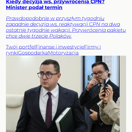
Kiedy decyzja ws. przywrócenia CPN?
Minister podał termin
Prawdopodobnie w przyszłym tygodniu
zapadnie decyzja ws. reaktywacji CPN na dwa
ostatnie tygodnie wakacji. Przywrócenia pakietu
chce dwie trzecie Polaków.
Twój portfel
Finanse i inwestycje
Firmy i
rynki
Gospodarka
Motoryzacja