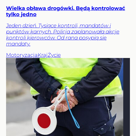
Wielka obława drogówki. Będą kontrolować
tylko jedno
Jeden dzień. Tysiące kontroli, mandatów i
punktów karnych. Policja zaplanowała akcję
kontroli kierowców. Od rana posypią się
mandaty.
Motoryzacja
Kraj
Życie