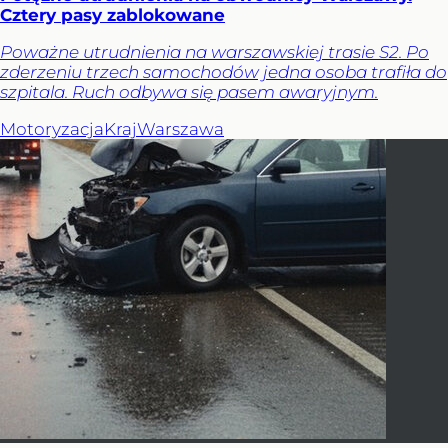
Cztery pasy zablokowane
Poważne utrudnienia na warszawskiej trasie S2. Po
zderzeniu trzech samochodów jedna osoba trafiła do
szpitala. Ruch odbywa się pasem awaryjnym.
Motoryzacja
Kraj
Warszawa