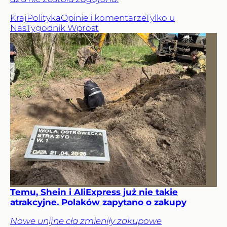
Kraj
Polityka
Opinie i komentarze
Tylko u
Nas
Tygodnik Wprost
Temu, Shein i AliExpress już nie takie
atrakcyjne. Polaków zapytano o zakupy
Nowe unijne cła zmieniły zakupowe