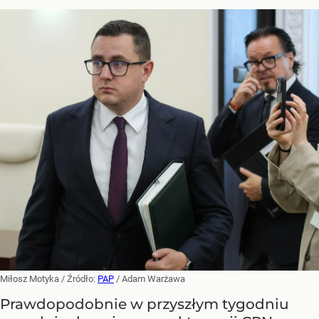
Miłosz Motyka
/ Źródło:
PAP
/
Adam Warżawa
Prawdopodobnie w przyszłym tygodniu