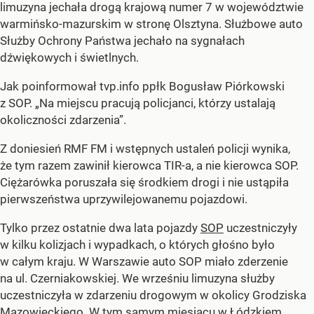
limuzyna jechała drogą krajową numer 7 w województwie
warmińsko-mazurskim w stronę Olsztyna. Służbowe auto
Służby Ochrony Państwa jechało na sygnałach
dźwiękowych i świetlnych.
Jak poinformował tvp.info ppłk Bogusław Piórkowski
z SOP. „Na miejscu pracują policjanci, którzy ustalają
okoliczności zdarzenia”.
Z doniesień RMF FM i wstępnych ustaleń policji wynika,
że tym razem zawinił kierowca TIR-a, a nie kierowca SOP.
Ciężarówka poruszała się środkiem drogi i nie ustąpiła
pierwszeństwa uprzywilejowanemu pojazdowi.
Tylko przez ostatnie dwa lata pojazdy
SOP
uczestniczyły
w kilku kolizjach i wypadkach, o których głośno było
w całym kraju. W Warszawie auto SOP miało zderzenie
na ul. Czerniakowskiej. We wrześniu limuzyna służby
uczestniczyła w zdarzeniu drogowym w okolicy Grodziska
Mazowieckiego. W tym samym miesiącu w Łódzkiem