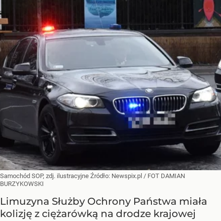
Samochód SOP, zdj. ilustracyjne
Źródło:
Newspix.pl
/
FOT DAMIAN
BURZYKOWSKI
Limuzyna Służby Ochrony Państwa miała
kolizję z ciężarówką na drodze krajowej