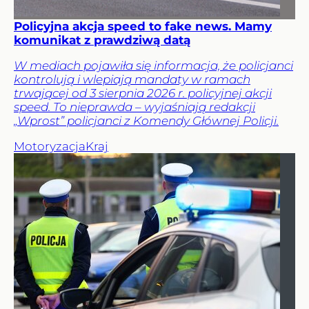
Policyjna akcja speed to fake news. Mamy
komunikat z prawdziwą datą
W mediach pojawiła się informacja, że policjanci
kontrolują i wlepiają mandaty w ramach
trwającej od 3 sierpnia 2026 r. policyjnej akcji
speed. To nieprawda – wyjaśniają redakcji
„Wprost” policjanci z Komendy Głównej Policji.
Motoryzacja
Kraj