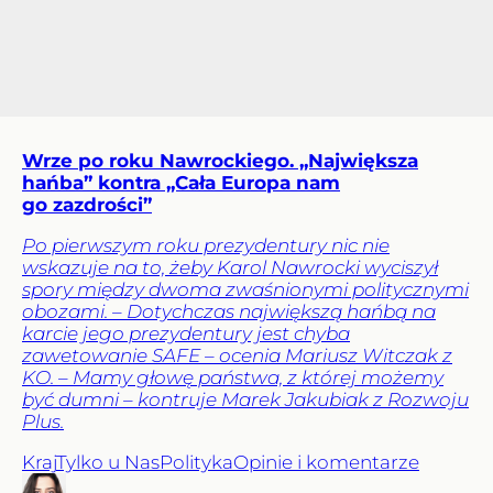
Wrze po roku Nawrockiego. „Największa
hańba” kontra „Cała Europa nam
go zazdrości”
Po pierwszym roku prezydentury nic nie
wskazuje na to, żeby Karol Nawrocki wyciszył
spory między dwoma zwaśnionymi politycznymi
obozami. – Dotychczas największą hańbą na
karcie jego prezydentury jest chyba
zawetowanie SAFE – ocenia Mariusz Witczak z
KO. – Mamy głowę państwa, z której możemy
być dumni – kontruje Marek Jakubiak z Rozwoju
Plus.
Kraj
Tylko u Nas
Polityka
Opinie i komentarze