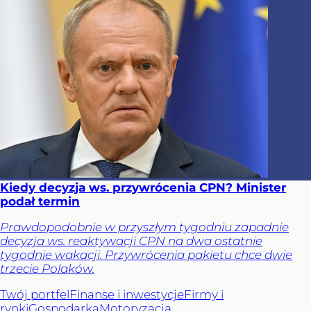
Kiedy decyzja ws. przywrócenia CPN? Minister
podał termin
Prawdopodobnie w przyszłym tygodniu zapadnie
decyzja ws. reaktywacji CPN na dwa ostatnie
tygodnie wakacji. Przywrócenia pakietu chce dwie
trzecie Polaków.
Twój portfel
Finanse i inwestycje
Firmy i
rynki
Gospodarka
Motoryzacja