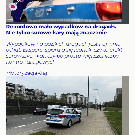
Rekordowo mało wypadków na drogach.
Nie tylko surowe kary mają znaczenie
Wypadków na polskich drogach jest najmniej
od lat. Eksperci spierają się jednak, czy to efekt
surowszych kar, czy po prostu większej liczby
kontroli drogowych.
Motoryzacja
Kraj