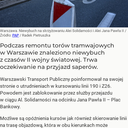
Warszawa. Niewybuch na skrzyżowaniu Alei Solidarności i Alei Jana Pawła II
/
Źródło:
PAP
/
Radek Pietruszka
Podczas remontu torów tramwajowych
w Warszawie znaleziono niewybuch
z czasów II wojny światowej. Trwa
oczekiwanie na przyjazd saperów.
Warszawski Transport Publiczny poinformował na swojej
stronie o utrudnieniach w kursowaniu linii 190 i Z26.
Powodem jest zablokowanie przez służby przejazdu
w ciągu Al. Solidarności na odcinku Jana Pawła II – Plac
Bankowy.
Możliwe są opóźnienia kursów jak również skierowanie linii
na trasę objazdową, która w obu kierunkach może