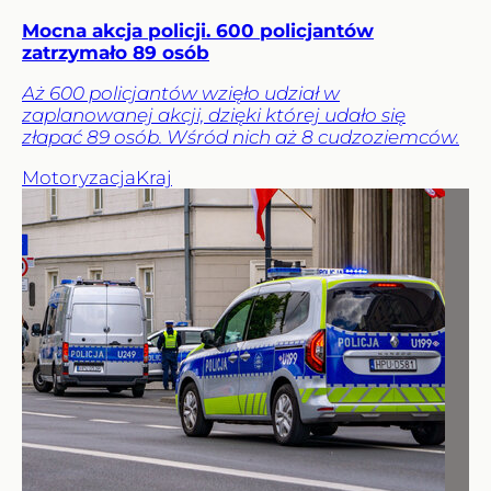
Mocna akcja policji. 600 policjantów
zatrzymało 89 osób
Aż 600 policjantów wzięło udział w
zaplanowanej akcji, dzięki której udało się
złapać 89 osób. Wśród nich aż 8 cudzoziemców.
Motoryzacja
Kraj