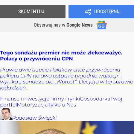
SKOMENTUJ
UDOSTĘPNIJ
Obserwuj nas
w
Google News
Tego sondażu premier nie może zlekceważyć.
Polacy o przywróceniu CPN
Prawie dwie trzecie Polaków chce przywrócenia
pakietu CPN na dwa ostatnie tygodnie wakacji –
wynika z sondażu dla „Wprost”. Decyzja w tej sprawie
lada dzień.
Finanse i inwestycje
Firmy i rynki
Gospodarka
Twój
portfel
Motoryzacja
Tylko u Nas
Radosław
Święcki