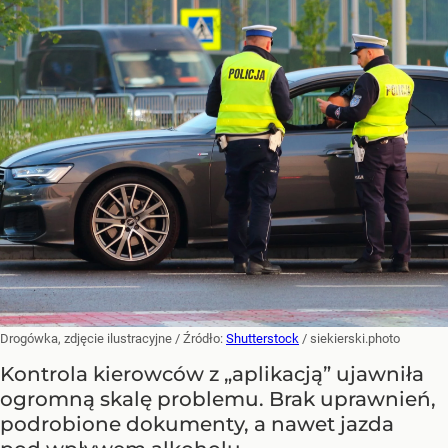
Drogówka, zdjęcie ilustracyjne
/ Źródło:
Shutterstock
/
siekierski.photo
Kontrola kierowców z „aplikacją” ujawniła
ogromną skalę problemu. Brak uprawnień,
podrobione dokumenty, a nawet jazda