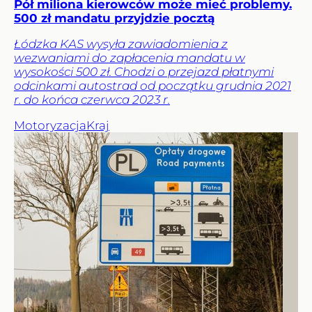
Pół miliona kierowców może mieć problemy.
500 zł mandatu przyjdzie pocztą
Łódzka KAS wysyła zawiadomienia z
wezwaniami do zapłacenia mandatu w
wysokości 500 zł. Chodzi o przejazd płatnymi
odcinkami autostrad od początku grudnia 2021
r. do końca czerwca 2023 r.
Motoryzacja
Kraj