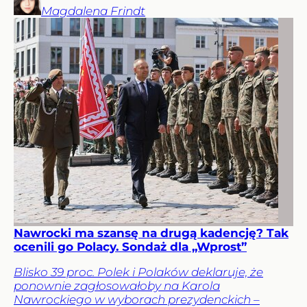
Magdalena
Frindt
Nawrocki ma szansę na drugą kadencję? Tak
ocenili go Polacy. Sondaż dla „Wprost”
Blisko 39 proc. Polek i Polaków deklaruje, że
ponownie zagłosowałoby na Karola
Nawrockiego w wyborach prezydenckich –