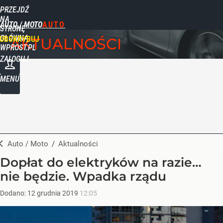
PRZEJDŹ
NA
AUTO / MOTO
STRONĘ
GŁÓWNĄ
UBSKRYBUJ
AKTUALNOŚCI
WPROST.PL
ZALOGUJ
MENU
Auto / Moto
/
Aktualności
Dopłat do elektryków na razie…
nie będzie. Wpadka rządu
Dodano:
12
grudnia
2019
12:05