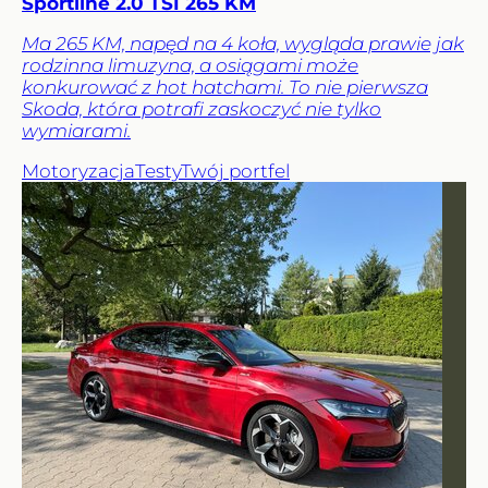
Sportline 2.0 TSI 265 KM
Ma 265 KM, napęd na 4 koła, wygląda prawie jak
rodzinna limuzyna, a osiągami może
konkurować z hot hatchami. To nie pierwsza
Skoda, która potrafi zaskoczyć nie tylko
wymiarami.
Motoryzacja
Testy
Twój portfel