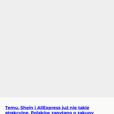
Temu, Shein i AliExpress już nie takie
atrakcyjne. Polaków zapytano o zakupy