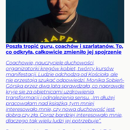
Poszła tropić guru, coachów i szarlatanów. To,
co odkryła, całkowicie zmieniło jej spojrzenie
Coachowie, nauczyciele duchowości,
organizatorki kręgów kobiet, twórcy kursów
manifestacji. Ludzie odchodzą od Kościoła, ale
nie przestają szukać odpowiedzi. Monika Sobień-
Górska przez dwa lata sprawdzała, co naprawdę
kryje się za obietnicami uzdrowienia,
transformacji i odnalezienia sensu. „Im dłużej
pracowałam nad książką, tym mniej
interesowało mnie, czy nowa duchowość jest
dobra czy zła. Coraz bardziej interesowało mnie,
dlaczego tak wielu ludzi jej potrzebuje”.