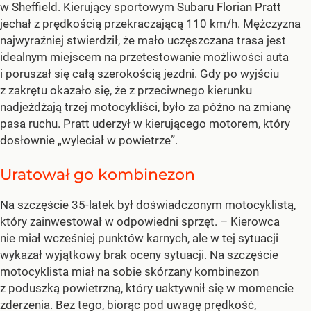
w Sheffield. Kierujący sportowym Subaru Florian Pratt
jechał z prędkością przekraczającą 110 km/h. Mężczyzna
najwyraźniej stwierdził, że mało uczęszczana trasa jest
idealnym miejscem na przetestowanie możliwości auta
i poruszał się całą szerokością jezdni. Gdy po wyjściu
z zakrętu okazało się, że z przeciwnego kierunku
nadjeżdżają trzej motocykliści, było za późno na zmianę
pasa ruchu. Pratt uderzył w kierującego motorem, który
dosłownie „wyleciał w powietrze”.
Uratował go kombinezon
Na szczęście 35-latek był doświadczonym motocyklistą,
który zainwestował w odpowiedni sprzęt. – Kierowca
nie miał wcześniej punktów karnych, ale w tej sytuacji
wykazał wyjątkowy brak oceny sytuacji. Na szczęście
motocyklista miał na sobie skórzany kombinezon
z poduszką powietrzną, który uaktywnił się w momencie
zderzenia. Bez tego, biorąc pod uwagę prędkość,