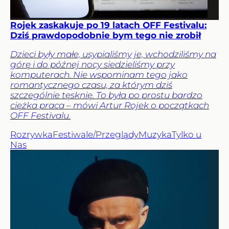
Rojek zaskakuje po 19 latach OFF Festivalu:
Dziś prawdopodobnie bym tego nie zrobił
Dzieci były małe, usypialiśmy je, wchodziliśmy na
górę i do późnej nocy siedzieliśmy przy
komputerach. Nie wspominam tego jako
romantycznego czasu, za którym dziś
szczególnie tęsknię. To była po prostu bardzo
ciężka praca – mówi Artur Rojek o początkach
OFF Festivalu.
Rozrywka
Festiwale/Przeglądy
Muzyka
Tylko u
Nas