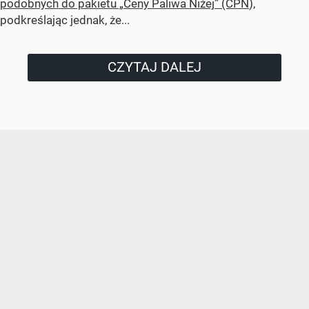
podobnych do pakietu „Ceny Paliwa Niżej” (CPN
),
podkreślając jednak, że...
CZYTAJ DALEJ