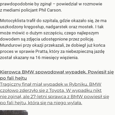
prawdopodobnie by zginął – powiedział w rozmowie
z mediami policjant Phil Carson.
Motocyklista trafił do szpitala, gdzie okazało się, że ma
uszkodzony kręgosłup, nadgarstek oraz mostek. I tak
może mówić o dużym szczęściu, czego najlepszym
dowodem są zdjęcia udostępnione przez policję.
Mundurowi przy okazji przekazali, że dobiegł już końca
proces w sprawie Pratta, który za niebezpieczną jazdę
został skazany na 16 miesięcy więzienia.
Kierowca BMW spowodował wypadek. Powiesił się
po fali hejtu
Tragiczny finał miał wypadek w Rybniku. BMW
czołowo zderzyło się z Toyotą. W wypadku nikt
nie zginął, ale 27-letni sprawca z BMW powiesił się
po fali hejtu, która się na niego wylała.