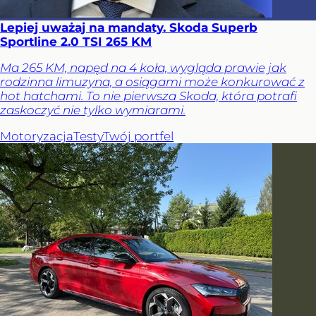
Lepiej uważaj na mandaty. Skoda Superb
Sportline 2.0 TSI 265 KM
Ma 265 KM, napęd na 4 koła, wygląda prawie jak
rodzinna limuzyna, a osiągami może konkurować z
hot hatchami. To nie pierwsza Skoda, która potrafi
zaskoczyć nie tylko wymiarami.
Motoryzacja
Testy
Twój portfel