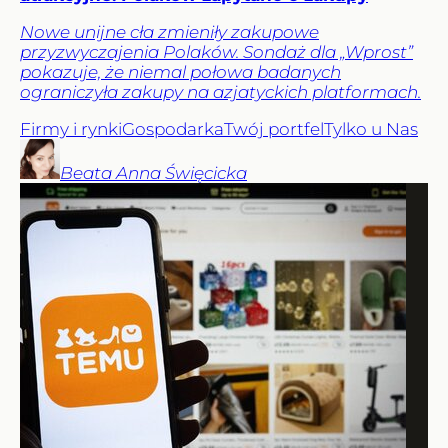
Nowe unijne cła zmieniły zakupowe
przyzwyczajenia Polaków. Sondaż dla „Wprost”
pokazuje, że niemal połowa badanych
ograniczyła zakupy na azjatyckich platformach.
Firmy i rynki
Gospodarka
Twój portfel
Tylko u Nas
Beata Anna
Święcicka