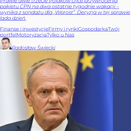
Prawie dwie trzecie Polaków chce przywrócenia
pakietu CPN na dwa ostatnie tygodnie wakacji –
wynika z sondażu dla „Wprost”. Decyzja w tej sprawie
lada dzień.
Finanse i inwestycje
Firmy i rynki
Gospodarka
Twój
portfel
Motoryzacja
Tylko u Nas
Radosław
Święcki