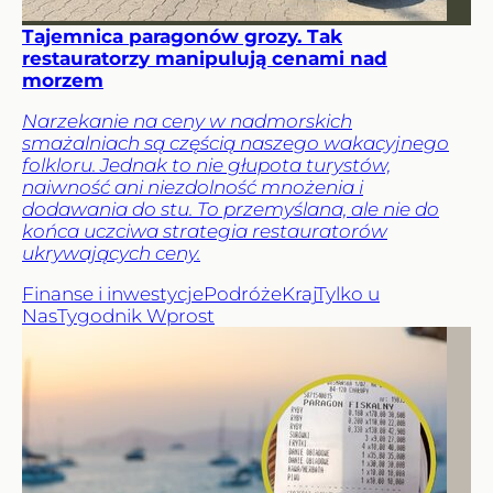
Tajemnica paragonów grozy. Tak
restauratorzy manipulują cenami nad
morzem
Narzekanie na ceny w nadmorskich
smażalniach są częścią naszego wakacyjnego
folkloru. Jednak to nie głupota turystów,
naiwność ani niezdolność mnożenia i
dodawania do stu. To przemyślana, ale nie do
końca uczciwa strategia restauratorów
ukrywających ceny.
Finanse i inwestycje
Podróże
Kraj
Tylko u
Nas
Tygodnik Wprost