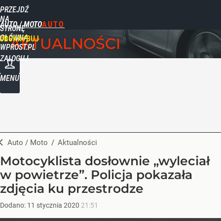
PRZEJDŹ
NA
AUTO / MOTO
STRONĘ
GŁÓWNĄ
UBSKRYBUJ
AKTUALNOŚCI
WPROST.PL
ZALOGUJ
MENU
Auto / Moto
/
Aktualności
Motocyklista dosłownie „wyleciał
w powietrze”. Policja pokazała
zdjęcia ku przestrodze
Dodano:
11
stycznia
2020
21:51