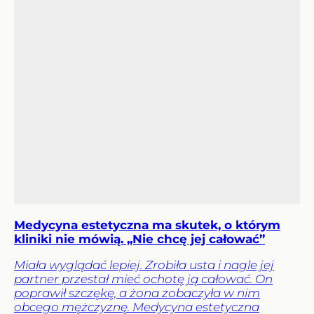
Medycyna estetyczna ma skutek, o którym
kliniki nie mówią. „Nie chcę jej całować”
Miała wyglądać lepiej. Zrobiła usta i nagle jej
partner przestał mieć ochotę ją całować. On
poprawił szczękę, a żona zobaczyła w nim
obcego mężczyznę. Medycyna estetyczna