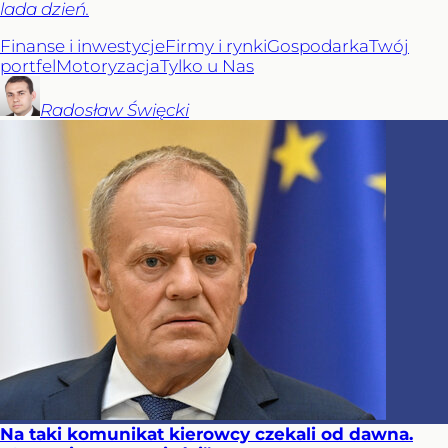
lada dzień.
Finanse i inwestycje
Firmy i rynki
Gospodarka
Twój
portfel
Motoryzacja
Tylko u Nas
Radosław
Święcki
Na taki komunikat kierowcy czekali od dawna.