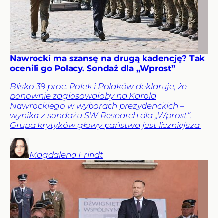
Nawrocki ma szansę na drugą kadencję? Tak
ocenili go Polacy. Sondaż dla „Wprost”
Blisko 39 proc. Polek i Polaków deklaruje, że
ponownie zagłosowałoby na Karola
Nawrockiego w wyborach prezydenckich –
wynika z sondażu SW Research dla „Wprost”.
Grupa krytyków głowy państwa jest liczniejsza.
Magdalena
Frindt