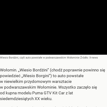
Wiesio Bordżini, czyli auto powstałe w podwarszawskim Wołominie
Źródło:
X-news
Wołomin. „Wiesio Bordżini” (chodź poprawnie powinno się
powiedzieć „Wiesio Borgini”) to auto powstałe
w niewielkim przydomowym warsztacie
w podwarszawskim Wołominie. Wszystko zaczęło się
od kupna modelu Puma GTV Kit Car z lat
siedemdziesiątych XX wieku.