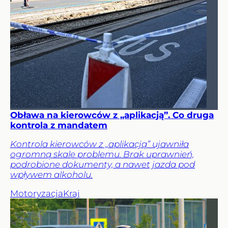
Obława na kierowców z „aplikacją”. Co druga
kontrola z mandatem
Kontrola kierowców z „aplikacją” ujawniła
ogromną skalę problemu. Brak uprawnień,
podrobione dokumenty, a nawet jazda pod
wpływem alkoholu.
Motoryzacja
Kraj