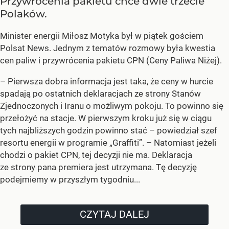
Przywrócenia pakietu chce dwie trzecie
Polaków.
Minister energii Miłosz Motyka był w piątek gościem
Polsat News. Jednym z tematów rozmowy była kwestia
cen paliw i przywrócenia pakietu CPN (Ceny Paliwa Niżej).
–
Pierwsza dobra informacja jest taka, że ceny w hurcie
spadają po ostatnich deklaracjach ze strony Stanów
Zjednoczonych i Iranu o możliwym pokoju. To powinno się
przełożyć na stacje. W pierwszym kroku już się w ciągu
tych najbliższych godzin powinno stać –
powiedział szef
resortu energii w programie „Graffiti”. –
Natomiast jeżeli
chodzi o pakiet CPN, tej decyzji nie ma. Deklaracja
ze strony pana premiera jest utrzymana. Tę decyzję
podejmiemy w przyszłym tygodniu...
CZYTAJ DALEJ