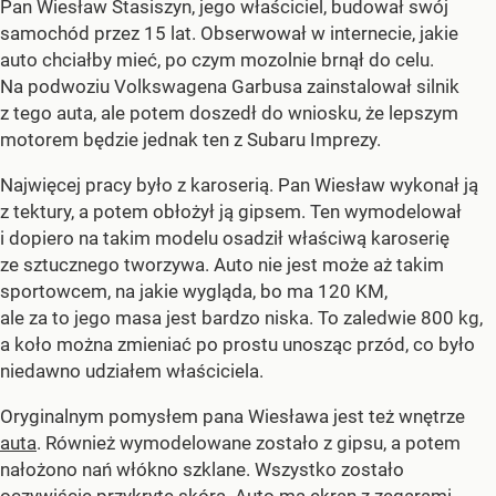
Pan Wiesław Stasiszyn, jego właściciel, budował swój
samochód przez 15 lat. Obserwował w internecie, jakie
auto chciałby mieć, po czym mozolnie brnął do celu.
Na podwoziu Volkswagena Garbusa zainstalował silnik
z tego auta, ale potem doszedł do wniosku, że lepszym
motorem będzie jednak ten z Subaru Imprezy.
Najwięcej pracy było z karoserią. Pan Wiesław wykonał ją
z tektury, a potem obłożył ją gipsem. Ten wymodelował
i dopiero na takim modelu osadził właściwą karoserię
ze sztucznego tworzywa. Auto nie jest może aż takim
sportowcem, na jakie wygląda, bo ma 120 KM,
ale za to jego masa jest bardzo niska. To zaledwie 800 kg,
a koło można zmieniać po prostu unosząc przód, co było
niedawno udziałem właściciela.
Oryginalnym pomysłem pana Wiesława jest też wnętrze
auta
. Również wymodelowane zostało z gipsu, a potem
nałożono nań włókno szklane. Wszystko zostało
oczywiście przykryte skórą. Auto ma ekran z zegarami,