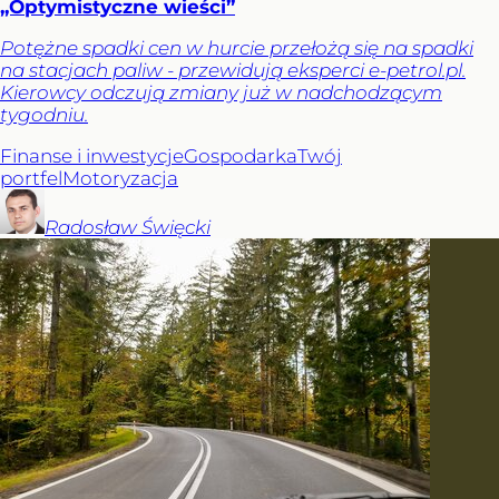
„Optymistyczne wieści”
Potężne spadki cen w hurcie przełożą się na spadki
na stacjach paliw - przewidują eksperci e-petrol.pl.
Kierowcy odczują zmiany już w nadchodzącym
tygodniu.
Finanse i inwestycje
Gospodarka
Twój
portfel
Motoryzacja
Radosław
Święcki