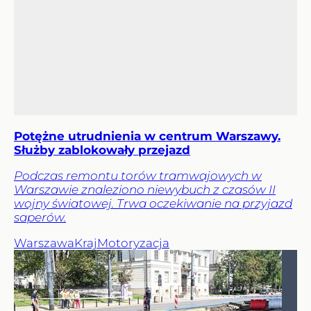
Potężne utrudnienia w centrum Warszawy.
Służby zablokowały przejazd
Podczas remontu torów tramwajowych w
Warszawie znaleziono niewybuch z czasów II
wojny światowej. Trwa oczekiwanie na przyjazd
saperów.
Warszawa
Kraj
Motoryzacja