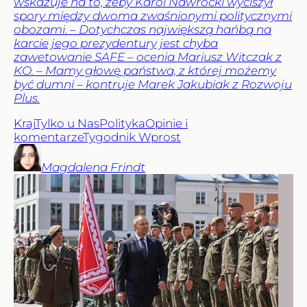
wskazuje na to, żeby Karol Nawrocki wyciszył
spory między dwoma zwaśnionymi politycznymi
obozami. – Dotychczas największą hańbą na
karcie jego prezydentury jest chyba
zawetowanie SAFE – ocenia Mariusz Witczak z
KO. – Mamy głowę państwa, z której możemy
być dumni – kontruje Marek Jakubiak z Rozwoju
Plus.
Kraj
Tylko u Nas
Polityka
Opinie i
komentarze
Tygodnik Wprost
Magdalena
Frindt