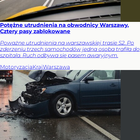
Potężne utrudnienia na obwodnicy Warszawy.
Cztery pasy zablokowane
Poważne utrudnienia na warszawskiej trasie S2. Po
zderzeniu trzech samochodów jedna osoba trafiła do
szpitala. Ruch odbywa się pasem awaryjnym.
Motoryzacja
Kraj
Warszawa