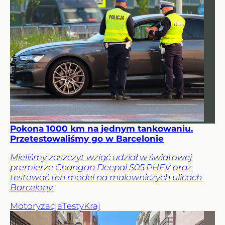
Pokona 1000 km na jednym tankowaniu.
Przetestowaliśmy go w Barcelonie
Mieliśmy zaszczyt wziąć udział w światowej
premierze Changan Deepal S05 PHEV oraz
testować ten model na malowniczych ulicach
Barcelony.
Motoryzacja
Testy
Kraj