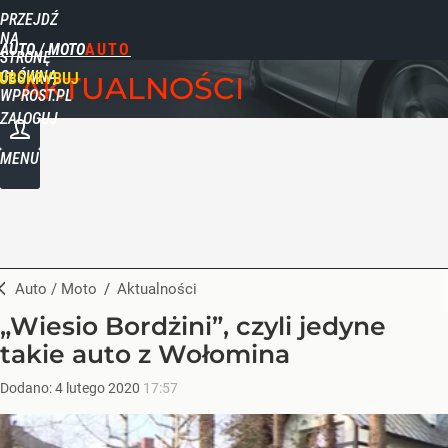
PRZEJDŹ
NA
AUTO / MOTO
STRONĘ
GŁÓWNĄ
UBSKRYBUJ
AKTUALNOŚCI
WPROST.PL
ZALOGUJ
MENU
Auto / Moto
/
Aktualności
„Wiesio Bordżini”, czyli jedyne
takie auto z Wołomina
Dodano:
4
lutego
2020
17:57