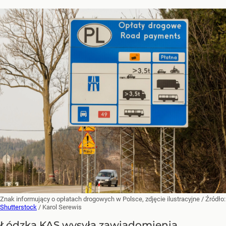
Znak informujący o opłatach drogowych w Polsce, zdjęcie ilustracyjne
/ Źródło:
Shutterstock
/
Karol Serewis
Łódzka KAS wysyła zawiadomienia