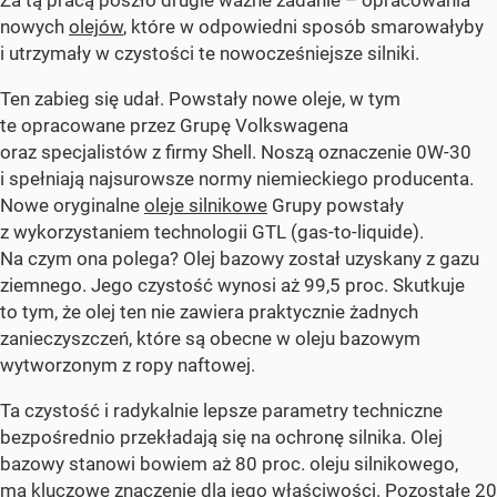
Za tą pracą poszło drugie ważne zadanie – opracowania
nowych
olejów
, które w odpowiedni sposób smarowałyby
i utrzymały w czystości te nowocześniejsze silniki.
Ten zabieg się udał. Powstały nowe oleje, w tym
te opracowane przez Grupę Volkswagena
oraz specjalistów z firmy Shell. Noszą oznaczenie 0W-30
i spełniają najsurowsze normy niemieckiego producenta.
Nowe oryginalne
oleje silnikowe
Grupy powstały
z wykorzystaniem technologii GTL (gas-to-liquide).
Na czym ona polega? Olej bazowy został uzyskany z gazu
ziemnego. Jego czystość wynosi aż 99,5 proc. Skutkuje
to tym, że olej ten nie zawiera praktycznie żadnych
zanieczyszczeń, które są obecne w oleju bazowym
wytworzonym z ropy naftowej.
Ta czystość i radykalnie lepsze parametry techniczne
bezpośrednio przekładają się na ochronę silnika. Olej
bazowy stanowi bowiem aż 80 proc. oleju silnikowego,
ma kluczowe znaczenie dla jego właściwości. Pozostałe 20