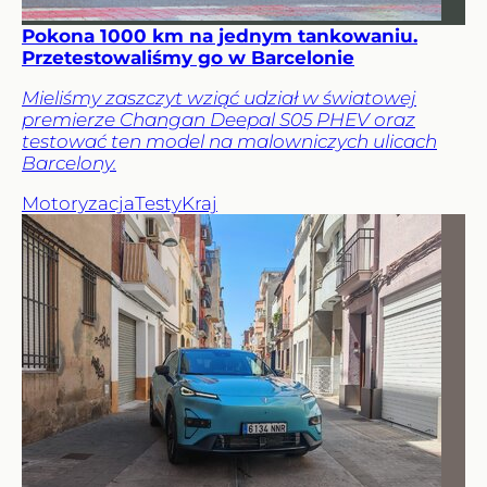
Pokona 1000 km na jednym tankowaniu.
Przetestowaliśmy go w Barcelonie
Mieliśmy zaszczyt wziąć udział w światowej
premierze Changan Deepal S05 PHEV oraz
testować ten model na malowniczych ulicach
Barcelony.
Motoryzacja
Testy
Kraj