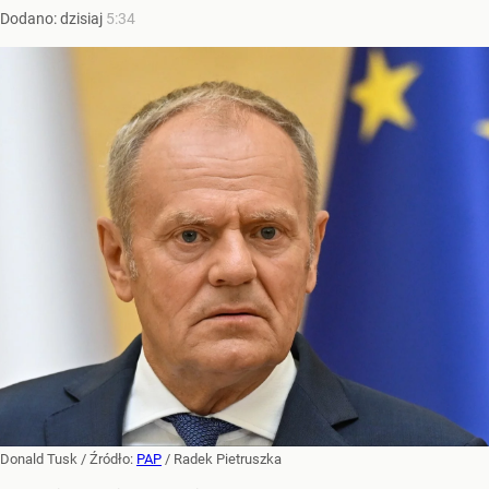
Dodano:
dzisiaj
5:34
Donald Tusk
/ Źródło:
PAP
/
Radek Pietruszka