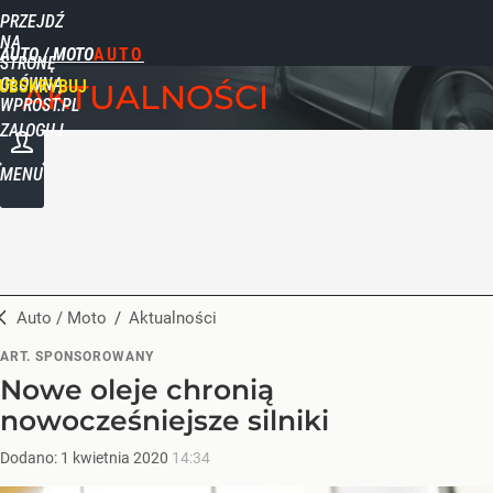
PRZEJDŹ
NA
AUTO / MOTO
STRONĘ
GŁÓWNĄ
UBSKRYBUJ
AKTUALNOŚCI
WPROST.PL
ZALOGUJ
MENU
Auto / Moto
/
Aktualności
ART. SPONSOROWANY
Nowe oleje chronią
nowocześniejsze silniki
Dodano:
1
kwietnia
2020
14:34