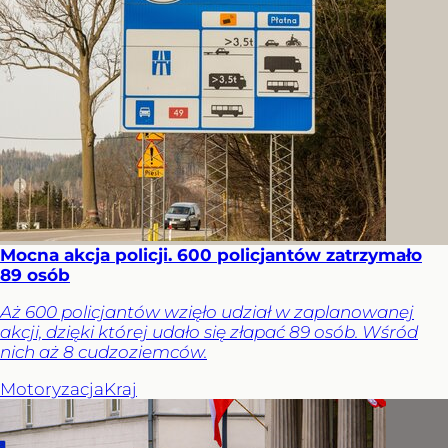
Mocna akcja policji. 600 policjantów zatrzymało
89 osób
Aż 600 policjantów wzięło udział w zaplanowanej
akcji, dzięki której udało się złapać 89 osób. Wśród
nich aż 8 cudzoziemców.
Motoryzacja
Kraj