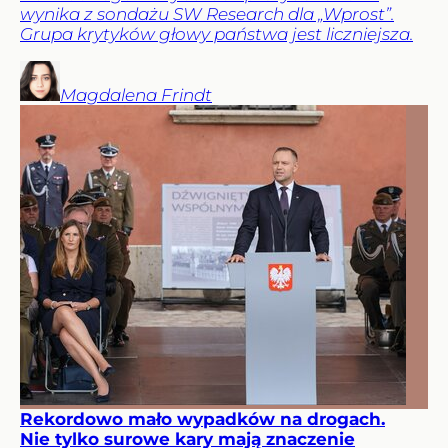
wynika z sondażu SW Research dla „Wprost”.
Grupa krytyków głowy państwa jest liczniejsza.
Magdalena
Frindt
Rekordowo mało wypadków na drogach.
Nie tylko surowe kary mają znaczenie