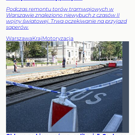
Podczas remontu torów tramwajowych w
Warszawie znaleziono niewybuch z czasów II
wojny światowej. Trwa oczekiwanie na przyjazd
saperów.
Warszawa
Kraj
Motoryzacja