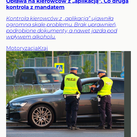
Obława na kierowców z „aplikacją”. Co druga
kontrola z mandatem
Kontrola kierowców z „aplikacją” ujawniła
ogromną skalę problemu. Brak uprawnień,
podrobione dokumenty, a nawet jazda pod
wpływem alkoholu.
Motoryzacja
Kraj