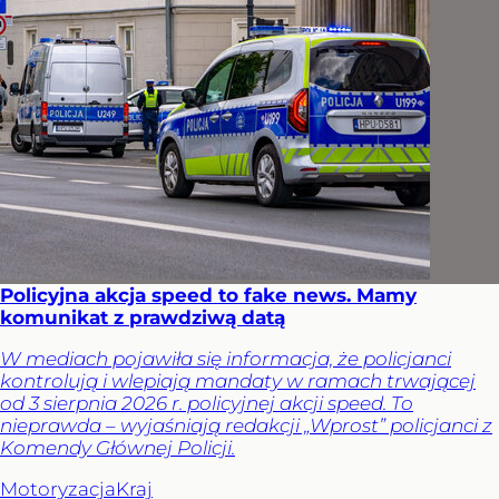
Policyjna akcja speed to fake news. Mamy
komunikat z prawdziwą datą
W mediach pojawiła się informacja, że policjanci
kontrolują i wlepiają mandaty w ramach trwającej
od 3 sierpnia 2026 r. policyjnej akcji speed. To
nieprawda – wyjaśniają redakcji „Wprost” policjanci z
Komendy Głównej Policji.
Motoryzacja
Kraj