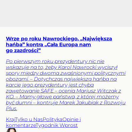
Wrze po roku Nawrockiego. „Największa
hańba” kontra „Cała Europa nam
go zazdrości”
Po pierwszym roku prezydentury nic nie
wskazuje na to, żeby Karol Nawrocki wyciszył
spory między dwoma zwaśnionymi politycznymi
obozami. – Dotychczas największą hańbą na
karcie jego prezydentury jest chyba
zawetowanie SAFE – ocenia Mariusz Witczak z
KO. – Mamy głowę państwa, z której możemy
być dumni – kontruje Marek Jakubiak z Rozwoju
Plus.
Kraj
Tylko u Nas
Polityka
Opinie i
komentarze
Tygodnik Wprost