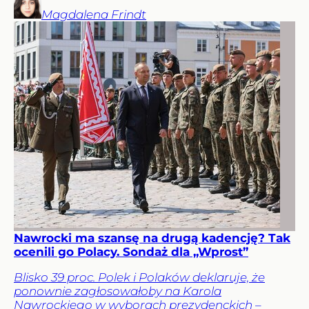
Magdalena
Frindt
Nawrocki ma szansę na drugą kadencję? Tak
ocenili go Polacy. Sondaż dla „Wprost”
Blisko 39 proc. Polek i Polaków deklaruje, że
ponownie zagłosowałoby na Karola
Nawrockiego w wyborach prezydenckich –