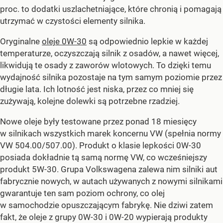
proc. to dodatki uszlachetniające, które chronią i pomagają
utrzymać w czystości elementy silnika.
Oryginalne
oleje 0W-30
są odpowiednio lepkie w każdej
temperaturze, oczyszczają silnik z osadów, a nawet więcej,
likwidują te osady z zaworów wlotowych. To dzięki temu
wydajność silnika pozostaje na tym samym poziomie przez
długie lata. Ich lotność jest niska, przez co mniej się
zużywają, kolejne dolewki są potrzebne rzadziej.
Nowe oleje były testowane przez ponad 18 miesięcy
w silnikach wszystkich marek koncernu VW (spełnia normy
VW 504.00/507.00). Produkt o klasie lepkości 0W-30
posiada dokładnie tą samą normę VW, co wcześniejszy
produkt 5W-30. Grupa Volkswagena zalewa nim silniki aut
fabrycznie nowych, w autach używanych z nowymi silnikami
gwarantuje ten sam poziom ochrony, co olej
w samochodzie opuszczającym fabrykę. Nie dziwi zatem
fakt, że oleje z grupy 0W-30 i 0W-20 wypierają produkty