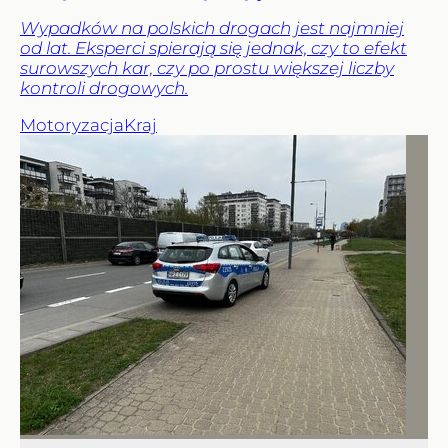
Wypadków na polskich drogach jest najmniej
od lat. Eksperci spierają się jednak, czy to efekt
surowszych kar, czy po prostu większej liczby
kontroli drogowych.
Motoryzacja
Kraj