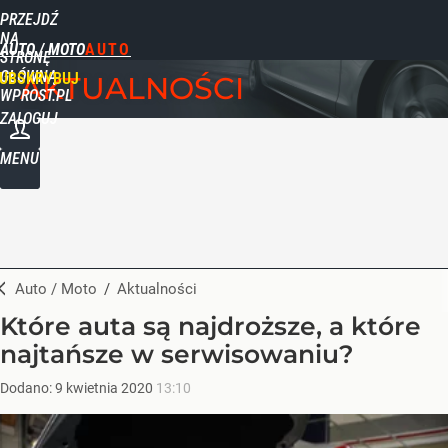
PRZEJDŹ
NA
AUTO / MOTO
STRONĘ
GŁÓWNĄ
UBSKRYBUJ
AKTUALNOŚCI
WPROST.PL
ZALOGUJ
MENU
Auto / Moto
/
Aktualności
Które auta są najdroższe, a które
najtańsze w serwisowaniu?
Dodano:
9
kwietnia
2020
13:10