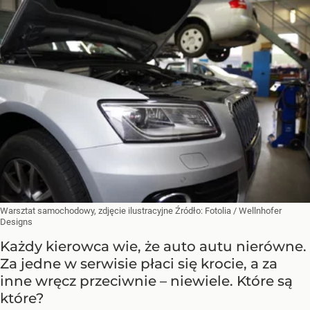
Warsztat samochodowy, zdjęcie ilustracyjne
Źródło:
Fotolia
/
Wellnhofer
Designs
Każdy kierowca wie, że auto autu nierówne.
Za jedne w serwisie płaci się krocie, a za
inne wręcz przeciwnie – niewiele. Które są
które?