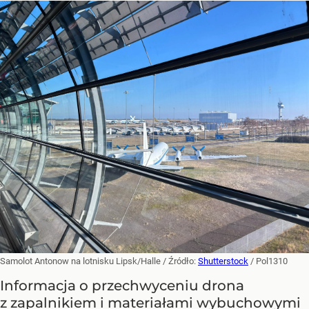
Samolot Antonow na lotnisku Lipsk/Halle
/ Źródło:
Shutterstock
/
Pol1310
Informacja o przechwyceniu drona
z zapalnikiem i materiałami wybuchowymi