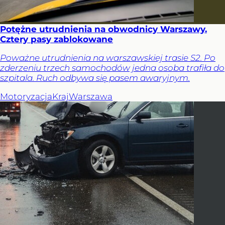
Potężne utrudnienia na obwodnicy Warszawy.
Cztery pasy zablokowane
Poważne utrudnienia na warszawskiej trasie S2. Po
zderzeniu trzech samochodów jedna osoba trafiła do
szpitala. Ruch odbywa się pasem awaryjnym.
Motoryzacja
Kraj
Warszawa