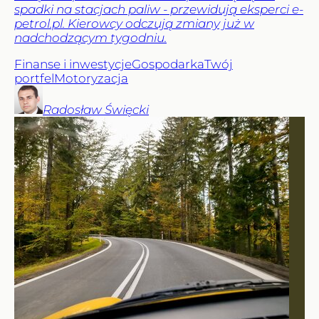
spadki na stacjach paliw - przewidują eksperci e-
petrol.pl. Kierowcy odczują zmiany już w
nadchodzącym tygodniu.
Finanse i inwestycje
Gospodarka
Twój
portfel
Motoryzacja
Radosław
Święcki