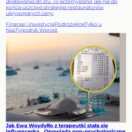
dodawania do stu. To przemyślana, ale nie do
końca uczciwa strategia restauratorów
ukrywających ceny.
Finanse i inwestycje
Podróże
Kraj
Tylko u
Nas
Tygodnik Wprost
Jak Ewa Woydyłło z terapeutki stała się
influencerką. „Opowiada pop-psychologiczne