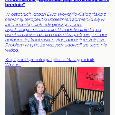
brednie”
W ostatnich latach Ewa Woydyłło-Osiatyńska z
cenionej terapeutki uzależnień zamieniła się w
influencerkę, niekiedy głoszącą pop-
psychologiczne brednie. Paradoksalnie to, co
ostatnio powiedziała o Idze Świątek, nie jest ani
najbardziej kontrowersyjne, ani najgroźniejsze.
Problem w tym, że wszyscy udawali, że tego nie
widzą.
Kraj
Życie
Psychologia
Tylko u Nas
Tygodnik
Wprost