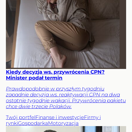
Kiedy decyzja ws. przywrócenia CPN?
Minister podał termin
Prawdopodobnie w przyszłym tygodniu
zapadnie decyzja ws. reaktywacji CPN na dwa
ostatnie tygodnie wakacji. Przywrócenia pakietu
chce dwie trzecie Polaków.
Twój portfel
Finanse i inwestycje
Firmy i
rynki
Gospodarka
Motoryzacja