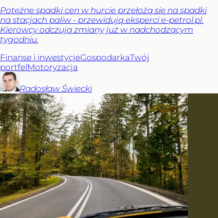
Potężne spadki cen w hurcie przełożą się na spadki
na stacjach paliw - przewidują eksperci e-petrol.pl.
Kierowcy odczują zmiany już w nadchodzącym
tygodniu.
Finanse i inwestycje
Gospodarka
Twój
portfel
Motoryzacja
Radosław
Święcki