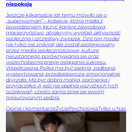
niepokoją
Jeszcze kilkanaście lat temu mówiło się o
„superwoman” – kobiecie, która miała z
powodzeniem łączyć karierę zawodową,
macierzyństwo, atrakcyjny wygląd, aktywność
społeczną i szczęśliwy związek. Dziś ten model
nie tylko nie zniknął, ale został spotęgowany
przez media społecznościowe, kulturę
nieustannego porównywania się oraz
wszechobecną presję osiągania sukcesu.
Współczesna Polka ma być piękna, zadbana,
wysportowana, przedsiębiorcza, emocjonalnie
dojrzała. Ma być dobrą matką, partnerką i
przyjaciółką. A jeśli nie spełnia wszystkich tych
oczekiwań, często sama staje się swoim
najsurowszym sędzią.
Opinie i komentarze
Życie
Psychologia
Tylko u Nas