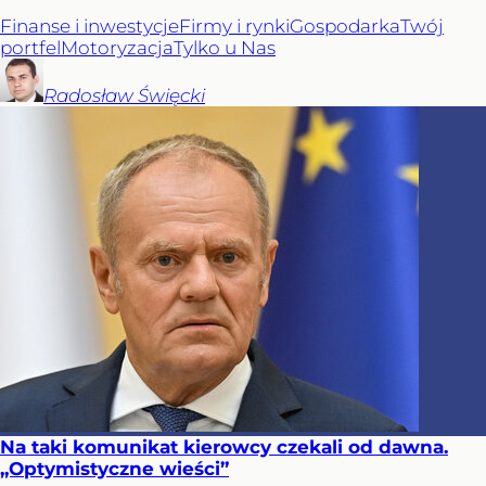
Finanse i inwestycje
Firmy i rynki
Gospodarka
Twój
portfel
Motoryzacja
Tylko u Nas
Radosław
Święcki
Na taki komunikat kierowcy czekali od dawna.
„Optymistyczne wieści”