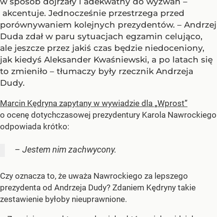
w sposób dojrzały i adekwatny do wyzwań –
akcentuje. Jednocześnie przestrzega przed
porównywaniem kolejnych prezydentów. – Andrzej
Duda zdał w paru sytuacjach egzamin celująco,
ale jeszcze przez jakiś czas będzie niedoceniony,
jak kiedyś Aleksander Kwaśniewski, a po latach się
to zmieniło – tłumaczy były rzecznik Andrzeja
Dudy.
Marcin Kędryna zapytany w wywiadzie dla „Wprost”
o ocenę dotychczasowej prezydentury Karola Nawrockiego
odpowiada krótko:
– Jestem nim zachwycony.
Czy oznacza to, że uważa Nawrockiego za lepszego
prezydenta od Andrzeja Dudy? Zdaniem Kędryny takie
zestawienie byłoby nieuprawnione.