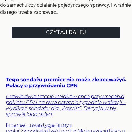
do zamachu czy działanie pojedynczego sprawcy. I właśnie
dlatego trzeba zachować...
CZYTAJ DALEJ
Tego sondażu premier nie może zlekceważyć.
Polacy o przywróceniu CPN
Prawie dwie trzecie Polaków chce przywrócenia
pakietu CPN na dwa ostatnie tygodnie wakacji –
wynika z sondażu dla „Wprost”. Decyzja w tej
sprawie lada dzień.
Finanse i inwestycje
Firmy i
rynki
Gospodarka
Twój portfel
Motoryzacja
Tylko u