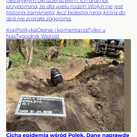
niezwykłym okrucieństwem. Ich dramat
przypomina, że dla wielu rodzin Wołyń nie jest
historią zamkniętą, lecz bolesną raną, która do
dziś nie została zagojona.
Kraj
Polityka
Opinie i komentarze
Tylko u
Nas
Tygodnik Wprost
Cicha epidemia wśród Polek. Dane naprawdę