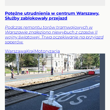
Potężne utrudnienia w centrum Warszawy.
Służby zablokowały przejazd
Podczas remontu torów tramwajowych w
Warszawie znaleziono niewybuch z czasów II
wojny światowej. Trwa oczekiwanie na przyjazd
saperów.
Warszawa
Kraj
Motoryzacja