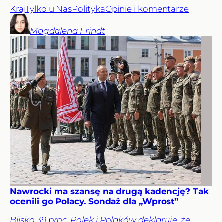
Kraj
Tylko u Nas
Polityka
Opinie i komentarze
Magdalena
Frindt
Nawrocki ma szansę na drugą kadencję? Tak
ocenili go Polacy. Sondaż dla „Wprost”
Blisko 39 proc. Polek i Polaków deklaruje, że