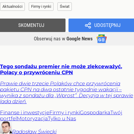
Aktualności
Firmy i rynki
Świat
SKOMENTUJ
UDOSTĘPNIJ
Obserwuj nas
w
Google News
Tego sondażu premier nie może zlekceważyć.
Polacy o przywróceniu CPN
Prawie dwie trzecie Polaków chce przywrócenia
pakietu CPN na dwa ostatnie tygodnie wakacji –
wynika z sondażu dla „Wprost”. Decyzja w tej sprawie
lada dzień.
Finanse i inwestycje
Firmy i rynki
Gospodarka
Twój
portfel
Motoryzacja
Tylko u Nas
Radosław
Święcki