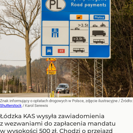
Znak informujący o opłatach drogowych w Polsce, zdjęcie ilustracyjne
/ Źródło:
Shutterstock
/
Karol Serewis
Łódzka KAS wysyła zawiadomienia
z wezwaniami do zapłacenia mandatu
w wysokości 500 zł. Chodzi o przejazd