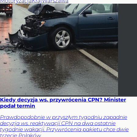
Motoryzacja
Kraj
Warszawa
Kiedy decyzja ws. przywrócenia CPN? Minister
podał termin
Prawdopodobnie w przyszłym tygodniu zapadnie
decyzja ws. reaktywacji CPN na dwa ostatnie
tygodnie wakacji. Przywrócenia pakietu chce dwie
trzecie Polaków.