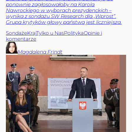
ponownie zagłosowałoby na Karola
Nawrockiego w wyborach prezydenckich –
wynika z sondażu SW Research dla „Wprost”.
Grupa krytyków głowy państwa jest liczniejsza.
Sondaże
Kraj
Tylko u Nas
Polityka
Opinie i
komentarze
Magdalena
Frindt