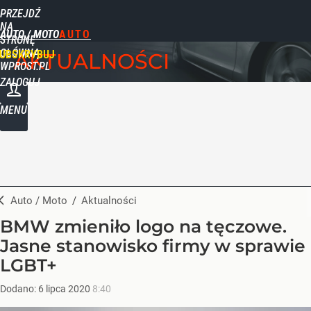
PRZEJDŹ
NA
AUTO / MOTO
STRONĘ
GŁÓWNĄ
UBSKRYBUJ
AKTUALNOŚCI
WPROST.PL
ZALOGUJ
MENU
Auto / Moto
/
Aktualności
BMW zmieniło logo na tęczowe.
Jasne stanowisko firmy w sprawie
LGBT+
Dodano:
6
lipca
2020
8:40