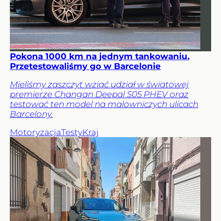
Pokona 1000 km na jednym tankowaniu.
Przetestowaliśmy go w Barcelonie
Mieliśmy zaszczyt wziąć udział w światowej
premierze Changan Deepal S05 PHEV oraz
testować ten model na malowniczych ulicach
Barcelony.
Motoryzacja
Testy
Kraj