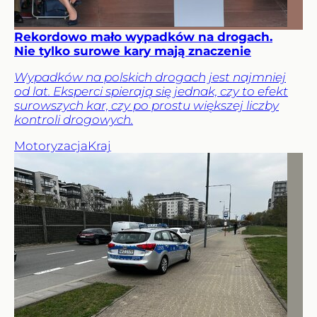
Rekordowo mało wypadków na drogach.
Nie tylko surowe kary mają znaczenie
Wypadków na polskich drogach jest najmniej
od lat. Eksperci spierają się jednak, czy to efekt
surowszych kar, czy po prostu większej liczby
kontroli drogowych.
Motoryzacja
Kraj