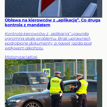
Obława na kierowców z „aplikacją”. Co druga
kontrola z mandatem
Kontrola kierowców z „aplikacją” ujawniła
ogromną skalę problemu. Brak uprawnień,
podrobione dokumenty, a nawet jazda pod
wpływem alkoholu.
Motoryzacja
Kraj