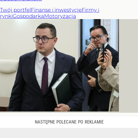
Twój portfel
Finanse i inwestycje
Firmy i
rynki
Gospodarka
Motoryzacja