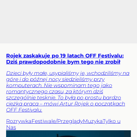
Rojek zaskakuje po 19 latach OFF Festivalu:
Dziś prawdopodobnie bym tego nie zrobił
Dzieci były małe, usypialiśmy je, wchodziliśmy na
górę i do późnej nocy siedzieliśmy przy
komputerach. Nie wspominam tego jako
romantycznego czasu, za którym dziś
szczególnie tęsknię. To była po prostu bardzo
ciężka praca – mówi Artur Rojek o początkach
OFF Festivalu.
Rozrywka
Festiwale/Przeglądy
Muzyka
Tylko u
Nas