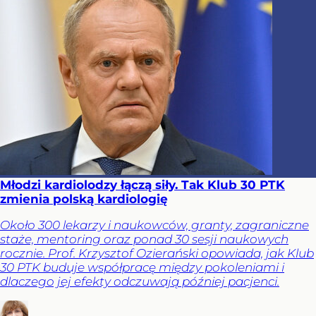
Młodzi kardiolodzy łączą siły. Tak Klub 30 PTK
zmienia polską kardiologię
Około 300 lekarzy i naukowców, granty, zagraniczne
staże, mentoring oraz ponad 30 sesji naukowych
rocznie. Prof. Krzysztof Ozierański opowiada, jak Klub
30 PTK buduje współpracę między pokoleniami i
dlaczego jej efekty odczuwają później pacjenci.