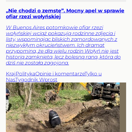
„Nie chodzi o zemstę”. Mocny apel w sprawie
ofiar rzezi wołyńskiej
W Buenos Aires potomkowie ofiar rzezi
wołyńskiej wciąż pokazują rodzinne zdjęcia i
listy, wspominając bliskich zamordowanych z
niezwykłym okrucieństwem. Ich dramat
przypomina, że dla wielu rodzin Wołyń nie jest
historią zamkniętą, lecz bolesną raną, która do
dziś nie została zagojona.
Kraj
Polityka
Opinie i komentarze
Tylko u
Nas
Tygodnik Wprost