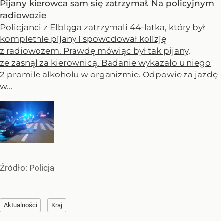
Pijany kierowca sam się zatrzymał. Na policyjnym
radiowozie
Policjanci z Elbląga zatrzymali 44-latka, który był
kompletnie pijany i spowodował kolizję
z radiowozem. Prawdę mówiąc był tak pijany,
że zasnął za kierownicą. Badanie wykazało u niego
2 promile alkoholu w organizmie. Odpowie za jazdę
w...
Źródło:
Policja
Aktualności
Kraj