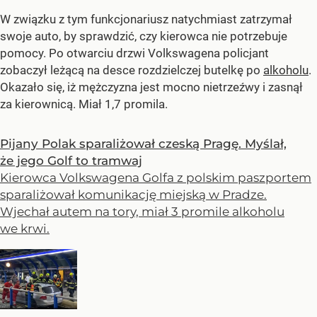
W związku z tym funkcjonariusz natychmiast zatrzymał
swoje auto, by sprawdzić, czy kierowca nie potrzebuje
pomocy. Po otwarciu drzwi Volkswagena policjant
zobaczył leżącą na desce rozdzielczej butelkę po
alkoholu
.
Okazało się, iż mężczyzna jest mocno nietrzeźwy i zasnął
za kierownicą. Miał 1,7 promila.
Pijany Polak sparaliżował czeską Pragę. Myślał,
że jego Golf to tramwaj
Kierowca Volkswagena Golfa z polskim paszportem
sparaliżował komunikację miejską w Pradze.
Wjechał autem na tory, miał 3 promile alkoholu
we krwi.