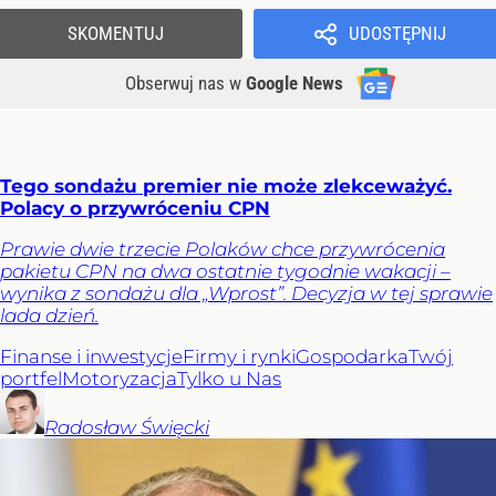
SKOMENTUJ
UDOSTĘPNIJ
Obserwuj nas
w
Google News
Tego sondażu premier nie może zlekceważyć.
Polacy o przywróceniu CPN
Prawie dwie trzecie Polaków chce przywrócenia
pakietu CPN na dwa ostatnie tygodnie wakacji –
wynika z sondażu dla „Wprost”. Decyzja w tej sprawie
lada dzień.
Finanse i inwestycje
Firmy i rynki
Gospodarka
Twój
portfel
Motoryzacja
Tylko u Nas
Radosław
Święcki