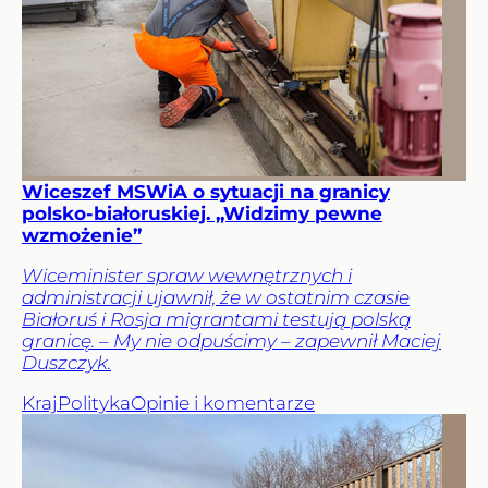
Wiceszef MSWiA o sytuacji na granicy
polsko-białoruskiej. „Widzimy pewne
wzmożenie”
Wiceminister spraw wewnętrznych i
administracji ujawnił, że w ostatnim czasie
Białoruś i Rosja migrantami testują polską
granicę. – My nie odpuścimy – zapewnił Maciej
Duszczyk.
Kraj
Polityka
Opinie i komentarze