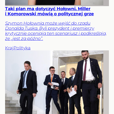
Taki plan ma dotyczyć Hołowni. Miller
i Komorowski mówią o politycznej grze
Szymon Hołownia może wejść do rządu
Donalda Tuska. Byli prezydent i premierzy
krytycznie oceniają ten scenariusz i podkreślają,
że „jest za późno”.
Kraj
Polityka