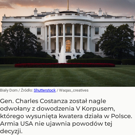
Biały Dom
/ Źródło:
Shutterstock
/
Waqas_creatives
Gen. Charles Costanza został nagle
odwołany z dowodzenia V Korpusem,
którego wysunięta kwatera działa w Polsce.
Armia USA nie ujawnia powodów tej
decyzji.