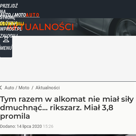
PRZEJDŹ
NA
AUTO / MOTO
STRONĘ
GŁÓWNĄ
UBSKRYBUJ
AKTUALNOŚCI
WPROST.PL
ZALOGUJ
MENU
Auto / Moto
/
Aktualności
Tym razem w alkomat nie miał siły
dmuchnąć... rikszarz. Miał 3,8
promila
Dodano:
14
lipca
2020
15:26