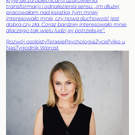
kryje się za obietnicami uzdrowienia,
transformacji i odnalezienia sensu. „Im dłużej
pracowałam nad książką, tym mniej
interesowało mnie, czy nowa duchowość jest
dobra czy zła. Coraz bardziej interesowało mnie,
dlaczego tak wielu ludzi jej potrzebuje”.
Rozwój osobisty
Terapie
Psychologia
Życie
Tylko u
Nas
Tygodnik Wprost