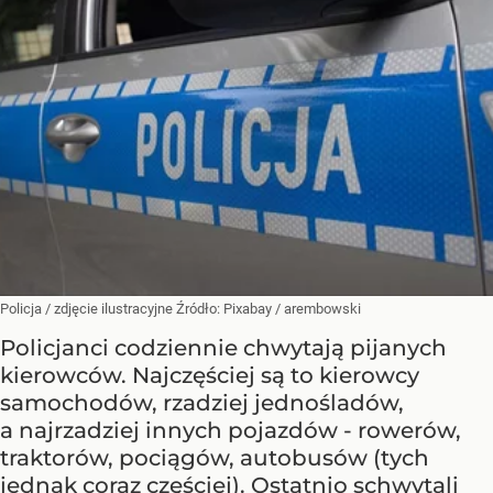
Policja / zdjęcie ilustracyjne
Źródło:
Pixabay
/
arembowski
Policjanci codziennie chwytają pijanych
kierowców. Najczęściej są to kierowcy
samochodów, rzadziej jednośladów,
a najrzadziej innych pojazdów - rowerów,
traktorów, pociągów, autobusów (tych
jednak coraz częściej). Ostatnio schwytali