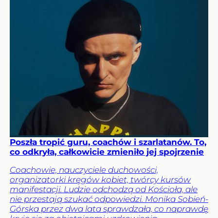
Poszła tropić guru, coachów i szarlatanów. To,
co odkryła, całkowicie zmieniło jej spojrzenie
Coachowie, nauczyciele duchowości,
organizatorki kręgów kobiet, twórcy kursów
manifestacji. Ludzie odchodzą od Kościoła, ale
nie przestają szukać odpowiedzi. Monika Sobień-
Górska przez dwa lata sprawdzała, co naprawdę