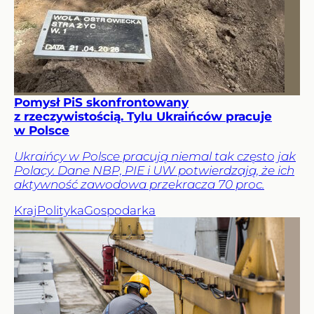
Pomysł PiS skonfrontowany
z rzeczywistością. Tylu Ukraińców pracuje
w Polsce
Ukraińcy w Polsce pracują niemal tak często jak
Polacy. Dane NBP, PIE i UW potwierdzają, że ich
aktywność zawodowa przekracza 70 proc.
Kraj
Polityka
Gospodarka