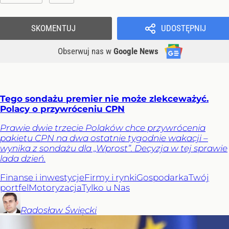
SKOMENTUJ
UDOSTĘPNIJ
Obserwuj nas
w
Google News
Tego sondażu premier nie może zlekceważyć.
Polacy o przywróceniu CPN
Prawie dwie trzecie Polaków chce przywrócenia
pakietu CPN na dwa ostatnie tygodnie wakacji –
wynika z sondażu dla „Wprost”. Decyzja w tej sprawie
lada dzień.
Finanse i inwestycje
Firmy i rynki
Gospodarka
Twój
portfel
Motoryzacja
Tylko u Nas
Radosław
Święcki