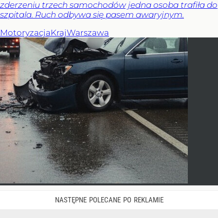
zderzeniu trzech samochodów jedna osoba trafiła do
szpitala. Ruch odbywa się pasem awaryjnym.
Motoryzacja
Kraj
Warszawa