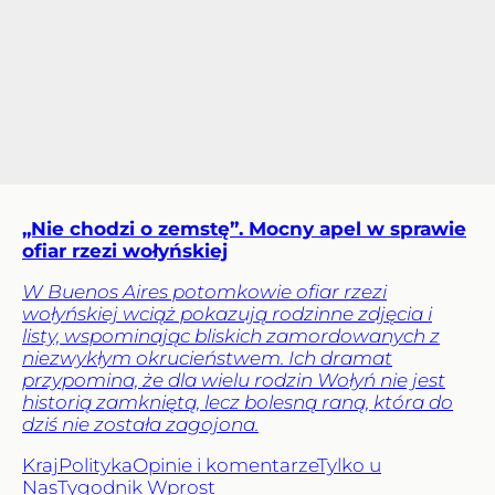
„Nie chodzi o zemstę”. Mocny apel w sprawie
ofiar rzezi wołyńskiej
W Buenos Aires potomkowie ofiar rzezi
wołyńskiej wciąż pokazują rodzinne zdjęcia i
listy, wspominając bliskich zamordowanych z
niezwykłym okrucieństwem. Ich dramat
przypomina, że dla wielu rodzin Wołyń nie jest
historią zamkniętą, lecz bolesną raną, która do
dziś nie została zagojona.
Kraj
Polityka
Opinie i komentarze
Tylko u
Nas
Tygodnik Wprost