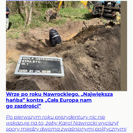
Wrze po roku Nawrockiego. „Największa
hańba” kontra „Cała Europa nam
go zazdrości”
Po pierwszym roku prezydentury nic nie
wskazuje na to, żeby Karol Nawrocki wyciszył
spory między dwoma zwaśnionymi politycznymi