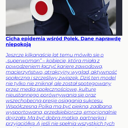
Cicha epidemia wśród Polek. Dane naprawdę
niepokoją
Jeszcze kilkanaście lat temu mówiło się o
„superwoman” – kobiecie, która miała z
powodzeniem łączyć karierę zawodową,
macierzyństwo, atrakcyjny wygląd, aktywność
społeczną i szczęśliwy związek. Dziś ten model
nie tylko nie zniknął, ale został spotęgowany
przez media społecznościowe, kulturę
nieustannego porównywania się oraz
wszechobecną presję osiągania sukcesu.
Współczesna Polka ma być piękna, zadbana,
wysportowana, przedsiębiorcza, emocjonalnie
dojrzała. Ma być dobrą matką, partnerką i
przyjaciółką. A jeśli nie spełnia wszystkich tych