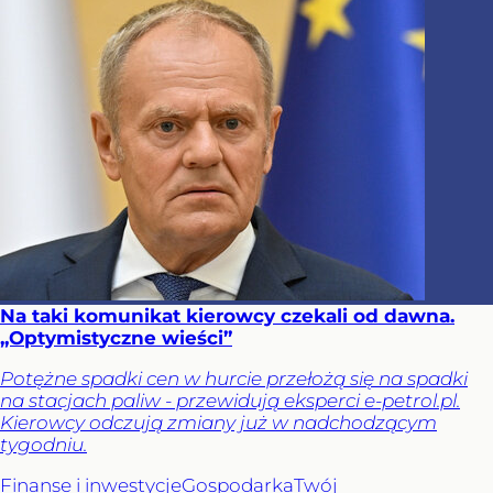
Na taki komunikat kierowcy czekali od dawna.
„Optymistyczne wieści”
Potężne spadki cen w hurcie przełożą się na spadki
na stacjach paliw - przewidują eksperci e-petrol.pl.
Kierowcy odczują zmiany już w nadchodzącym
tygodniu.
Finanse i inwestycje
Gospodarka
Twój