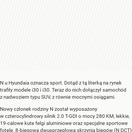
N u Hyundaia oznacza sport. Dotąd z tą literką na rynek
trafiły modele i30 i i30. Teraz do nich dołączył samochód
z nadwoziem typu SUV, z równie mocnymi osiągami.
Nowy członek rodziny N został wyposażony
w czterocylindrowy silnik 2.0 T-GDI o mocy 280 KM, lekkie,
19-calowe kute felgi aluminiowe oraz specjalne sportowe
fotele. 8-biegowa dwusprzęgłowa skrzynia biegów (N DCT)