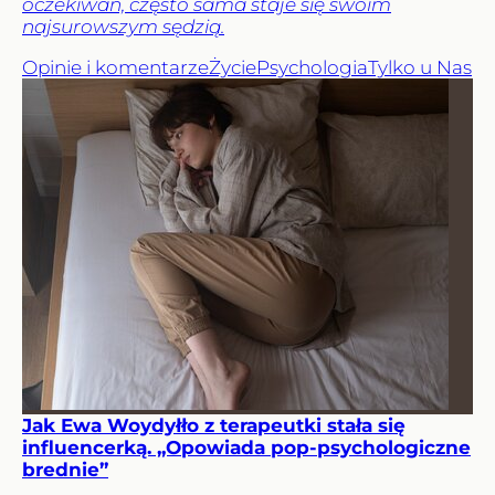
oczekiwań, często sama staje się swoim
najsurowszym sędzią.
Opinie i komentarze
Życie
Psychologia
Tylko u Nas
Jak Ewa Woydyłło z terapeutki stała się
influencerką. „Opowiada pop-psychologiczne
brednie”