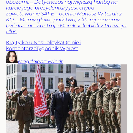
obozami. – Dotychczas największą hańbą na
karcie jego prezydentury jest chyba
zawetowanie SAFE – ocenia Mariusz Witczak z
KO. – Mamy głowę państwa, z której możemy
być dumni – kontruje Marek Jakubiak z Rozwoju
Plus.
Kraj
Tylko u Nas
Polityka
Opinie i
komentarze
Tygodnik Wprost
Magdalena
Frindt