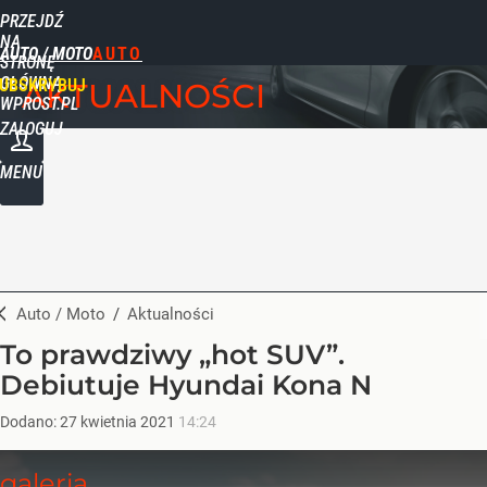
PRZEJDŹ
NA
AUTO / MOTO
STRONĘ
GŁÓWNĄ
UBSKRYBUJ
AKTUALNOŚCI
WPROST.PL
ZALOGUJ
MENU
Auto / Moto
/
Aktualności
To prawdziwy „hot SUV”.
Debiutuje Hyundai Kona N
Dodano:
27
kwietnia
2021
14:24