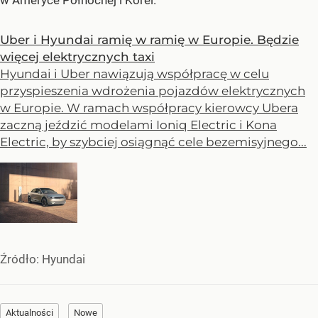
Uber i Hyundai ramię w ramię w Europie. Będzie
więcej elektrycznych taxi
Hyundai i Uber nawiązują współpracę w celu
przyspieszenia wdrożenia pojazdów elektrycznych
w Europie. W ramach współpracy kierowcy Ubera
zaczną jeździć modelami Ioniq Electric i Kona
Electric, by szybciej osiągnąć cele bezemisyjnego...
Źródło:
Hyundai
Aktualności
Nowe