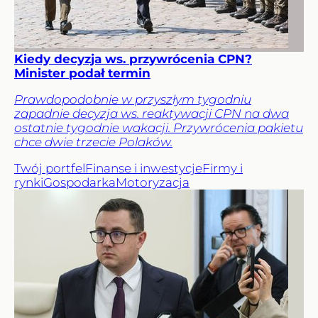
Kiedy decyzja ws. przywrócenia CPN?
Minister podał termin
Prawdopodobnie w przyszłym tygodniu
zapadnie decyzja ws. reaktywacji CPN na dwa
ostatnie tygodnie wakacji. Przywrócenia pakietu
chce dwie trzecie Polaków.
Twój portfel
Finanse i inwestycje
Firmy i
rynki
Gospodarka
Motoryzacja