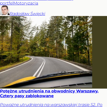
portfel
Motoryzacja
Radosław
Święcki
Potężne utrudnienia na obwodnicy Warszawy.
Cztery pasy zablokowane
Poważne utrudnienia na warszawskiej trasie S2. Po