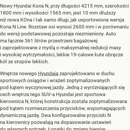
Nowy Hyundai Kona N, przy długości 4215 mm, szerokości
1800 mm i wysokości 1565 mm, jest 10 mm dłuższy
niż nowa KOna i tak samo długi, jak usportowiona wersja
Kona N Line. Rozstaw osi wynosi 2600 mm i w porównaniu
do wersji podstawowej pozostaje niezmieniony. Auto
ma łącznie 361 litrów przestrzeni bagażowej
i zaprojektowane z myślą o maksymalnej redukcji masy
i wysokiej wytrzymałości, lekkie 19-calowe kute obręcze
kół ze stopów lekkich.
Wnętrze nowego
Hyundaia
zaprojektowano w duchu
sportowych osiągów i wrażeń zoptymalizowanych
pod kątem wyczynowej jazdy. Jedną z wyróżniających się
cech wnętrza tego SUV-a Hyundai jest sportowa
kierownica N, której konstrukcja została zoptymalizowana
pod kątem rozmieszczenia przycisków, wspomagających
dynamiczną jazdę. Dwa konfigurowalne przyciski N
na kierownicy pozwalają na dopasowanie ustawień
do własnych potrzeb. Łopatki do zmiany biegów