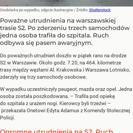
Osobówka po wypadku, zdjęcie ilustracyjne
/ Źródło:
Shutterstock
Poważne utrudnienia na warszawskiej
trasie S2. Po zderzeniu trzech samochodów
jedna osoba trafiła do szpitala. Ruch
odbywa się pasem awaryjnym.
Do poważnych utrudnień doszło w piątek rano na drodze
S2 w Warszawie. Około godz. 7.20, na 464. kilometrze
trasy między węzłami Al. Krakowska i Warszawa Lotnisko,
zderzyły się trzy samochody osobowe.
W wypadku uczestniczyły peugeot, mazda oraz opel. Jedna
osoba została poszkodowana. – Trafiła pod opiekę
do szpitala z urazem nogi. Kierowcy byli trzeźwi –
przekazała Onetowi Edyta Adamus z Komendy Stołecznej
Policji.
Ogromne utrudnienia na S2. Ruch