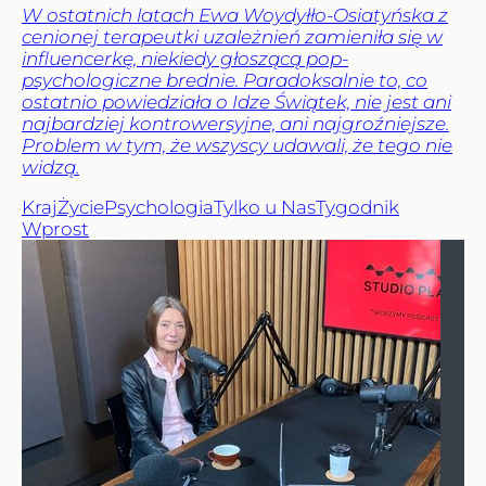
W ostatnich latach Ewa Woydyłło-Osiatyńska z
cenionej terapeutki uzależnień zamieniła się w
influencerkę, niekiedy głoszącą pop-
psychologiczne brednie. Paradoksalnie to, co
ostatnio powiedziała o Idze Świątek, nie jest ani
najbardziej kontrowersyjne, ani najgroźniejsze.
Problem w tym, że wszyscy udawali, że tego nie
widzą.
Kraj
Życie
Psychologia
Tylko u Nas
Tygodnik
Wprost