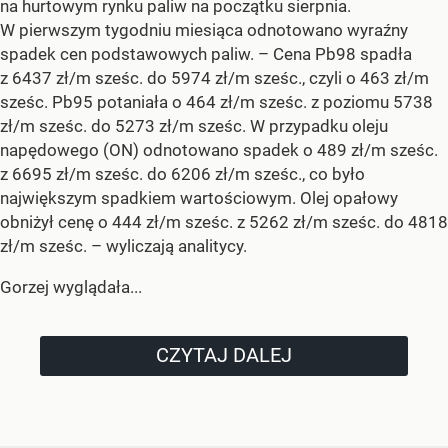
na hurtowym rynku paliw na początku sierpnia.
W pierwszym tygodniu miesiąca odnotowano wyraźny
spadek cen podstawowych paliw. –
Cena Pb98 spadła
z 6437 zł/m sześc. do 5974 zł/m sześc., czyli o 463 zł/m
sześc. Pb95 potaniała o 464 zł/m sześc. z poziomu 5738
zł/m sześc. do 5273 zł/m sześc. W przypadku oleju
napędowego (ON) odnotowano spadek o 489 zł/m sześc.
z 6695 zł/m sześc. do 6206 zł/m sześc., co było
największym spadkiem wartościowym. Olej opałowy
obniżył cenę o 444 zł/m sześc. z 5262 zł/m sześc. do 4818
zł/m sześc.
– wyliczają analitycy.
Gorzej wyglądała...
CZYTAJ DALEJ