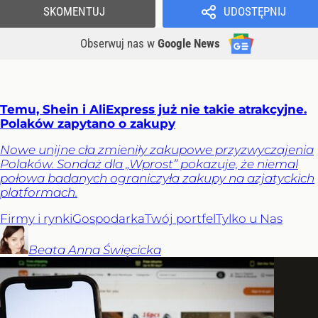
SKOMENTUJ
UDOSTĘPNIJ
Obserwuj nas
w
Google News
Temu, Shein i AliExpress już nie takie atrakcyjne.
Polaków zapytano o zakupy
Nowe unijne cła zmieniły zakupowe przyzwyczajenia
Polaków. Sondaż dla „Wprost” pokazuje, że niemal
połowa badanych ograniczyła zakupy na azjatyckich
platformach.
Firmy i rynki
Gospodarka
Twój portfel
Tylko u Nas
Beata Anna
Święcicka