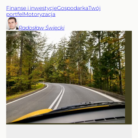
Finanse i inwestycje
Gospodarka
Twój
portfel
Motoryzacja
Radosław
Święcki