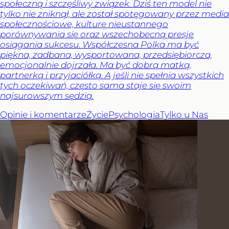
społeczną i szczęśliwy związek. Dziś ten model nie
tylko nie zniknął, ale został spotęgowany przez media
społecznościowe, kulturę nieustannego
porównywania się oraz wszechobecną presję
osiągania sukcesu. Współczesna Polka ma być
piękna, zadbana, wysportowana, przedsiębiorcza,
emocjonalnie dojrzała. Ma być dobrą matką,
partnerką i przyjaciółką. A jeśli nie spełnia wszystkich
tych oczekiwań, często sama staje się swoim
najsurowszym sędzią.
Opinie i komentarze
Życie
Psychologia
Tylko u Nas