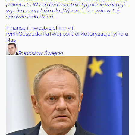
pakietu CPN na dwa ostatnie tygodnie wakacji –
wynika z sondażu dla „Wprost”. Decyzja w tej
sprawie lada dzień.
Finanse i inwestycje
Firmy i
rynki
Gospodarka
Twój portfel
Motoryzacja
Tylko u
Nas
Radosław
Święcki