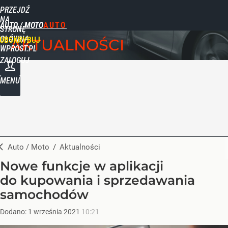
PRZEJDŹ
NA
AUTO / MOTO
STRONĘ
GŁÓWNĄ
UBSKRYBUJ
AKTUALNOŚCI
WPROST.PL
ZALOGUJ
MENU
Auto / Moto
/
Aktualności
Nowe funkcje w aplikacji
do kupowania i sprzedawania
samochodów
Dodano:
1
września
2021
10:21