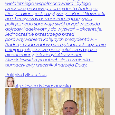
wieloletniego współpracownika i byłego
rzecznika prasowego prezydenta Andrzeja
Dudy – bilans jest pozytywny: – Karol Nawrocki
na obecny czas permanentnego kryzysu
politycznego sprawuje swój urząd w sposób
dojrzały i adekwatny do wyzwań – akcentuje.
Jednocześnie przestrzega przed
porównywaniem kolejnych prezydentów. –
Andrzej Duda zdał w paru sytuacjach egzamin
celująco, ale jeszcze przez jakiś czas będzie
niedoceniony, jak kiedyś Aleksander
Kwaśniewski, a po latach się to zmieniło –
tłumaczy były rzecznik Andrzeja Dudy.
Polityka
Tylko u Nas
Agnieszka
Niesłuchowska