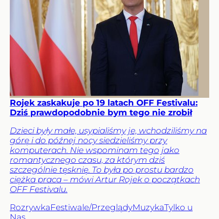
Rojek zaskakuje po 19 latach OFF Festivalu:
Dziś prawdopodobnie bym tego nie zrobił
Dzieci były małe, usypialiśmy je, wchodziliśmy na
górę i do późnej nocy siedzieliśmy przy
komputerach. Nie wspominam tego jako
romantycznego czasu, za którym dziś
szczególnie tęsknię. To była po prostu bardzo
ciężka praca – mówi Artur Rojek o początkach
OFF Festivalu.
Rozrywka
Festiwale/Przeglądy
Muzyka
Tylko u
Nas