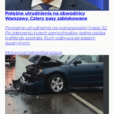
Potężne utrudnienia na obwodnicy
Warszawy. Cztery pasy zablokowane
Poważne utrudnienia na warszawskiej trasie S2.
Po zderzeniu trzech samochodów jedna osoba
trafiła do szpitala. Ruch odbywa się pasem
awaryjnym.
Motoryzacja
Kraj
Warszawa