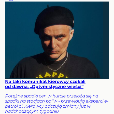
Na taki komunikat kierowcy czekali
od dawna. „Optymistyczne wieści”
Potężne spadki cen w hurcie przełożą się na
spadki na stacjach paliw - przewidują eksperci e-
petrol.pl. Kierowcy odczują zmiany już w
nadchodzącym tygodniu.