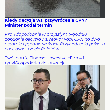
Kiedy decyzja ws. przywrócenia CPN?
Minister podał termin
Prawdopodobnie w przyszłym tygodniu
zapadnie decyzja ws. reaktywacji CPN na dwa
ostatnie tygodnie wakacji. Przywrócenia pakietu
chce dwie trzecie Polaków.
Twój portfel
Finanse i inwestycje
Firmy i
rynki
Gospodarka
Motoryzacja