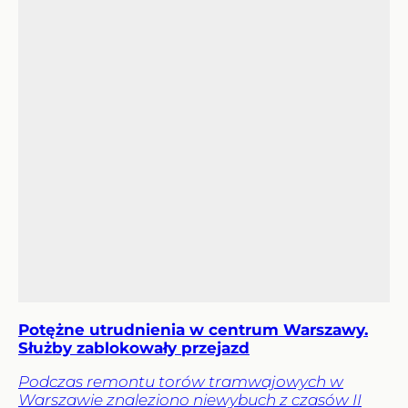
Potężne utrudnienia w centrum Warszawy.
Służby zablokowały przejazd
Podczas remontu torów tramwajowych w
Warszawie znaleziono niewybuch z czasów II