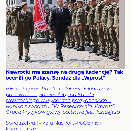
Nawrocki ma szansę na drugą kadencję? Tak
ocenili go Polacy. Sondaż dla „Wprost”
Blisko 39 proc. Polek i Polaków deklaruje, że
ponownie zagłosowałoby na Karola
Nawrockiego w wyborach prezydenckich –
wynika z sondażu SW Research dla „Wprost”.
Grupa krytyków głowy państwa jest liczniejsza.
Sondaże
Kraj
Tylko u Nas
Polityka
Opinie i
komentarze