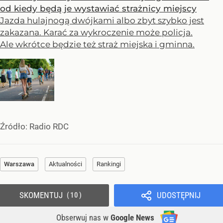
od kiedy będą je wystawiać strażnicy miejscy
Jazda hulajnogą dwójkami albo zbyt szybko jest
zakazana. Karać za wykroczenie może policja.
Ale wkrótce będzie też straż miejska i gminna.
Źródło:
Radio RDC
Warszawa
Aktualności
Rankingi
SKOMENTUJ
UDOSTĘPNIJ
10
Obserwuj nas
w
Google News