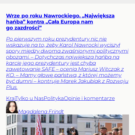
Wrze po roku Nawrockiego. „Największa
hańba” kontra „Cała Europa nam
go zazdrości”
Po pierwszym roku prezydentury nic nie
wskazuje na to, żeby Karol Nawrocki wyciszył
spory między dwoma zwaśnionymi politycznymi
obozami. – Dotychczas największą hańbą na
karcie jego prezydentury jest chyba
zawetowanie SAFE – ocenia Mariusz Witczak z
KO. – Mamy głowę państwa, z której możemy
być dumni – kontruje Marek Jakubiak z Rozwoju
Plus.
Kraj
Tylko u Nas
Polityka
Opinie i komentarze
Magdalena
Frindt