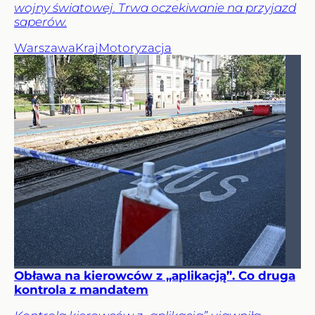
wojny światowej. Trwa oczekiwanie na przyjazd
saperów.
Warszawa
Kraj
Motoryzacja
Obława na kierowców z „aplikacją”. Co druga
kontrola z mandatem