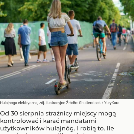
Hulajnoga elektryczna, zdj. ilustracyjne
Źródło:
Shutterstock
/
YuryKara
Od 30 sierpnia strażnicy miejscy mogą
kontrolować i karać mandatami
użytkowników hulajnóg. I robią to. Ile