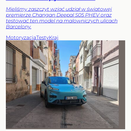
Mieliśmy zaszczyt wziąć udział w światowej
premierze Changan Deepal S05 PHEV oraz
testować ten model na malowniczych ulicach
Barcelony.
Motoryzacja
Testy
Kraj