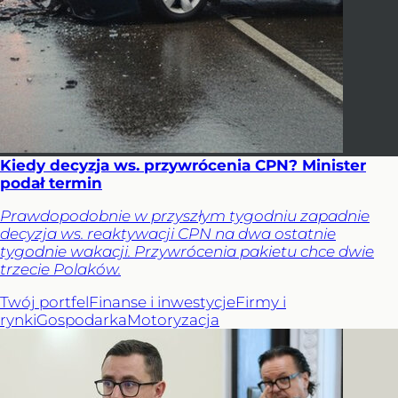
Kiedy decyzja ws. przywrócenia CPN? Minister
podał termin
Prawdopodobnie w przyszłym tygodniu zapadnie
decyzja ws. reaktywacji CPN na dwa ostatnie
tygodnie wakacji. Przywrócenia pakietu chce dwie
trzecie Polaków.
Twój portfel
Finanse i inwestycje
Firmy i
rynki
Gospodarka
Motoryzacja