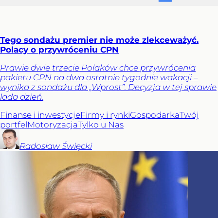
Tego sondażu premier nie może zlekceważyć.
Polacy o przywróceniu CPN
Prawie dwie trzecie Polaków chce przywrócenia
pakietu CPN na dwa ostatnie tygodnie wakacji –
wynika z sondażu dla „Wprost”. Decyzja w tej sprawie
lada dzień.
Finanse i inwestycje
Firmy i rynki
Gospodarka
Twój
portfel
Motoryzacja
Tylko u Nas
Radosław
Święcki