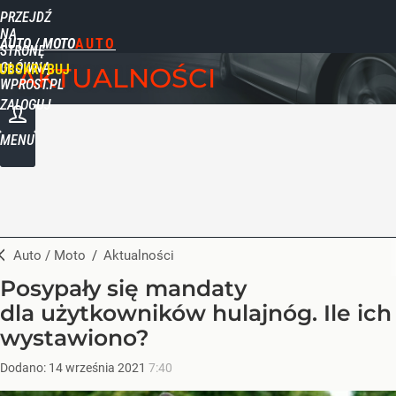
PRZEJDŹ
NA
AUTO / MOTO
STRONĘ
GŁÓWNĄ
UBSKRYBUJ
AKTUALNOŚCI
WPROST.PL
ZALOGUJ
MENU
Auto / Moto
/
Aktualności
Posypały się mandaty
dla użytkowników hulajnóg. Ile ich
wystawiono?
Dodano:
14
września
2021
7:40