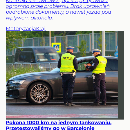
Kontrola kierowców z „aplikacją” ujawniła
ogromną skalę problemu. Brak uprawnień,
podrobione dokumenty, a nawet jazda pod
wpływem alkoholu.
Motoryzacja
Kraj
Pokona 1000 km na jednym tankowaniu.
Przetestowaliśmy go w Barcelonie