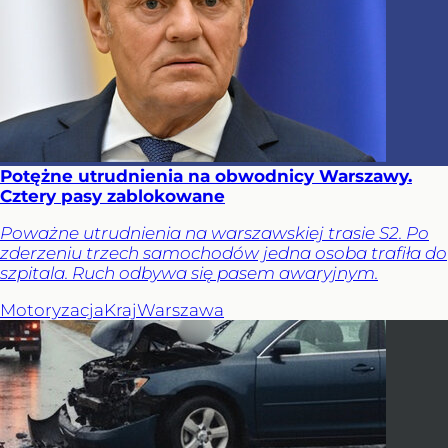
Potężne utrudnienia na obwodnicy Warszawy.
Cztery pasy zablokowane
Poważne utrudnienia na warszawskiej trasie S2. Po
zderzeniu trzech samochodów jedna osoba trafiła do
szpitala. Ruch odbywa się pasem awaryjnym.
Motoryzacja
Kraj
Warszawa