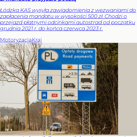
Łódzka KAS wysyła zawiadomienia z wezwaniami do
zapłacenia mandatu w wysokości 500 zł. Chodzi o
przejazd płatnymi odcinkami autostrad od początku
grudnia 2021 r. do końca czerwca 2023 r.
Motoryzacja
Kraj