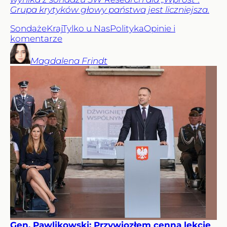
Grupa krytyków głowy państwa jest liczniejsza.
Sondaże
Kraj
Tylko u Nas
Polityka
Opinie i
komentarze
Magdalena
Frindt
Gen. Pawlikowski: Przywiozłem cenną lekcję