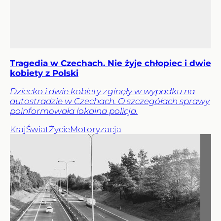
Tragedia w Czechach. Nie żyje chłopiec i dwie
kobiety z Polski
Dziecko i dwie kobiety zginęły w wypadku na
autostradzie w Czechach. O szczegółach sprawy
poinformowała lokalna policja.
Kraj
Świat
Życie
Motoryzacja