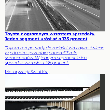
Toyota z ogromnym wzrostem sprzedaży.
Jeden segment urósł aż o 135 procent
Toyota ma powody do radości. Na całym świecie
w pół roku sprzedała ponad 5,3 mln
samochodów. W jednym segmencie ich
sprzedaż wzrosła o 135 procent.
Motoryzacja
Świat
Kraj