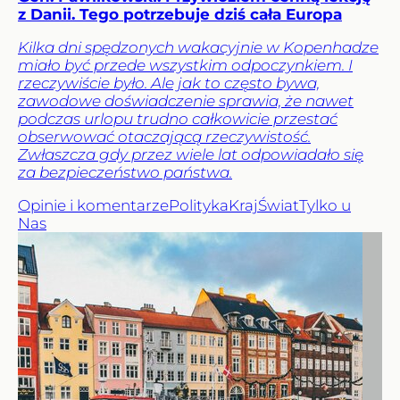
z Danii. Tego potrzebuje dziś cała Europa
Kilka dni spędzonych wakacyjnie w Kopenhadze
miało być przede wszystkim odpoczynkiem. I
rzeczywiście było. Ale jak to często bywa,
zawodowe doświadczenie sprawia, że nawet
podczas urlopu trudno całkowicie przestać
obserwować otaczającą rzeczywistość.
Zwłaszcza gdy przez wiele lat odpowiadało się
za bezpieczeństwo państwa.
Opinie i komentarze
Polityka
Kraj
Świat
Tylko u
Nas