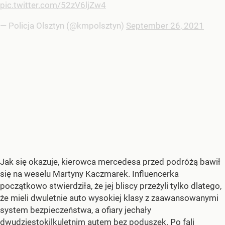
pic.twitter.com/52zV6ljZw4
— Policja Olsztyn (@kmpolsztyn)
September 26, 2021
Jak się okazuje, kierowca mercedesa przed podróżą bawił
się na weselu Martyny Kaczmarek. Influencerka
początkowo stwierdziła, że jej bliscy przeżyli tylko dlatego,
że mieli dwuletnie auto wysokiej klasy z zaawansowanymi
system bezpieczeństwa, a ofiary jechały
dwudziestokilkuletnim autem bez poduszek. Po fali