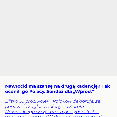
Nawrocki ma szansę na drugą kadencję? Tak
ocenili go Polacy. Sondaż dla „Wprost”
Blisko 39 proc. Polek i Polaków deklaruje, że
ponownie zagłosowałoby na Karola
Nawrockiego w wyborach prezydenckich –
wynika z sondażu SW Research dla „Wprost”.