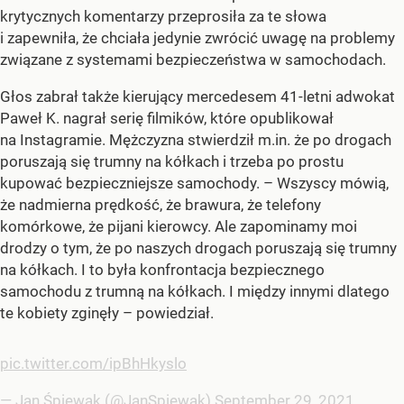
krytycznych komentarzy przeprosiła za te słowa
i zapewniła, że chciała jedynie zwrócić uwagę na problemy
związane z systemami bezpieczeństwa w samochodach.
Głos zabrał także kierujący mercedesem 41-letni adwokat
Paweł K. nagrał serię filmików, które opublikował
na Instagramie. Mężczyzna stwierdził m.in. że po drogach
poruszają się trumny na kółkach i trzeba po prostu
kupować bezpieczniejsze samochody. – Wszyscy mówią,
że nadmierna prędkość, że brawura, że telefony
komórkowe, że pijani kierowcy. Ale zapominamy moi
drodzy o tym, że po naszych drogach poruszają się trumny
na kółkach. I to była konfrontacja bezpiecznego
samochodu z trumną na kółkach. I między innymi dlatego
te kobiety zginęły – powiedział.
pic.twitter.com/ipBhHkyslo
— Jan Śpiewak (@JanSpiewak)
September 29, 2021