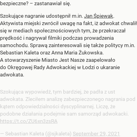
bezpieczne? – zastanawiał się.
Szokujące nagranie udostępnił m.in.
Jan Śpiewak
.
Aktywista miejski zwrócił uwagę na fakt, iż adwokat chwalił
się w mediach społecznościowych tym, że przekraczał
prędkość i nagrywał filmiki podczas prowadzenia
samochodu. Sprawą zainteresowali się także politycy m.in.
Sebastian Kaleta oraz Anna Maria Żukowska.
A stowarzyszenie Miasto Jest Nasze zaapelowało
do Okręgowej Rady Adwokackiej w Łodzi o ukaranie
adwokata.
Szokująca wypowiedź, tym bardziej, że padła z ust
adwokata. Zleciłem analizę zabezpieczonego nagrania pod
kątem odpowiedzialności dyscyplinarnej. Liczę, że
podobne działania podejmie sam samorząd adwokacki.
https://t.co/ZU6xn3zsRA
— Sebastian Kaleta (@sjkaleta)
September 29, 2021