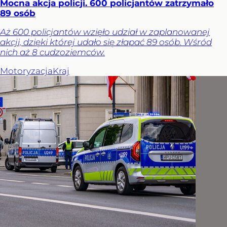
Mocna akcja policji. 600 policjantów zatrzymało
89 osób
Aż 600 policjantów wzięło udział w zaplanowanej
akcji, dzięki której udało się złapać 89 osób. Wśród
nich aż 8 cudzoziemców.
Motoryzacja
Kraj