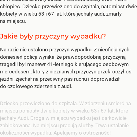
chłopiec. Dziecko przewieziono do szpitala, natomiast dwie
kobiety w wieku 53 i 67 lat, które jechały audi, zmarły
na miejscu.
Jakie były przyczyny wypadku?
Na razie nie ustalono przyczyn
wypadku
. Z nieoficjalnych
doniesień policji wynika, że prawdopodobną przyczyną
tragedii był manewr 41-letniego kierującego osobowym
mercedesem, który z nieznanych przyczyn przekroczył oś
jezdni, zjechał na przeciwny pas ruchu i doprowadził
do czołowego zderzenia z audi.
Dziecko przewieziono do szpitala. W zdarzeniu śmierć na
miejscu poniosły dwie kobiety w wieku 53 i 67 lat, które
jechały Audi. Droga w miejscu wypadku jest całkowicie
zablokowana. Na miejscu pracują służby. Trwa ustalanie
okoliczności wypadku. Apelujemy o ostrożność!