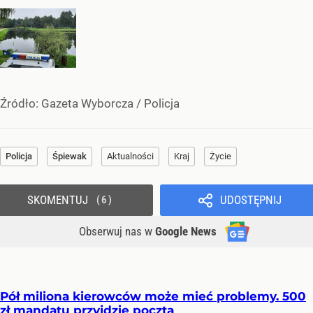
Źródło:
Gazeta Wyborcza
/
Policja
Policja
Śpiewak
Aktualności
Kraj
Życie
SKOMENTUJ
UDOSTĘPNIJ
6
Obserwuj nas
w
Google News
Pół miliona kierowców może mieć problemy. 500
zł mandatu przyjdzie pocztą