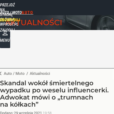
PRZEJDŹ
NA
AUTO / MOTO
STRONĘ
GŁÓWNĄ
UBSKRYBUJ
AKTUALNOŚCI
WPROST.PL
ZALOGUJ
MENU
Auto / Moto
/
Aktualności
Skandal wokół śmiertelnego
wypadku po weselu influencerki.
Adwokat mówi o „trumnach
na kółkach”
Dodano:
29
września
2021
19:58