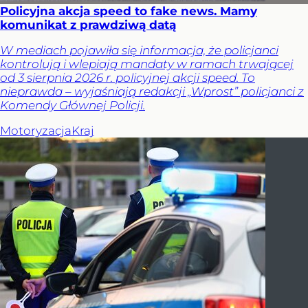
Policyjna akcja speed to fake news. Mamy
komunikat z prawdziwą datą
W mediach pojawiła się informacja, że policjanci
kontrolują i wlepiają mandaty w ramach trwającej
od 3 sierpnia 2026 r. policyjnej akcji speed. To
nieprawda – wyjaśniają redakcji „Wprost” policjanci z
Komendy Głównej Policji.
Motoryzacja
Kraj