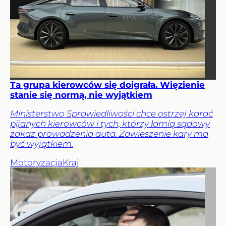
Ta grupa kierowców się doigrała. Więzienie
stanie się normą, nie wyjątkiem
Ministerstwo Sprawiedliwości chce ostrzej karać
pijanych kierowców i tych, którzy łamią sądowy
zakaz prowadzenia auta. Zawieszenie kary ma
być wyjątkiem.
Motoryzacja
Kraj