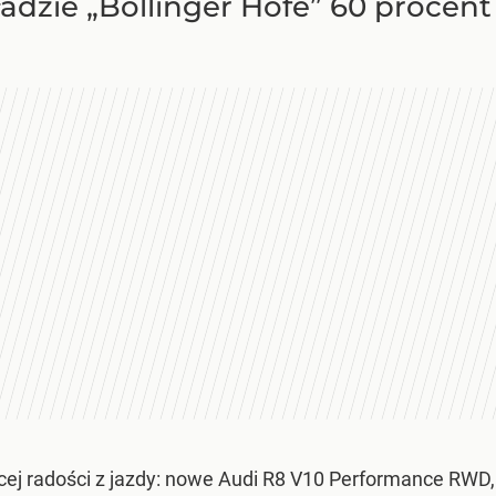
dzie „Böllinger Höfe” 60 procent 
cej radości z jazdy: nowe Audi R8 V10 Performance RWD