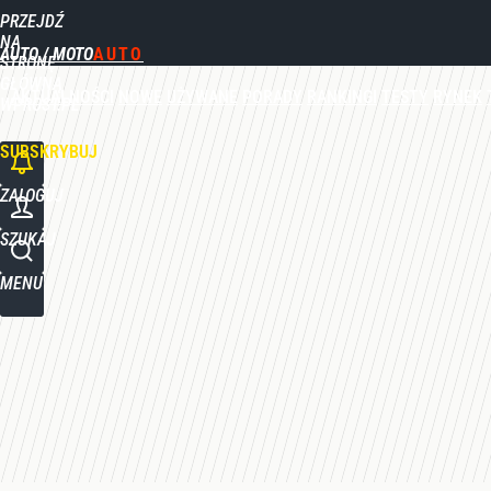
PRZEJDŹ
Udostępnij
0
Skomentuj
NA
AUTO / MOTO
STRONĘ
GŁÓWNĄ
AKTUALNOŚCI
NOWE
UŻYWANE
PORADY
RANKINGI
TESTY
RYNEK
WPROST.PL
SUBSKRYBUJ
ZALOGUJ
SZUKAJ
MENU