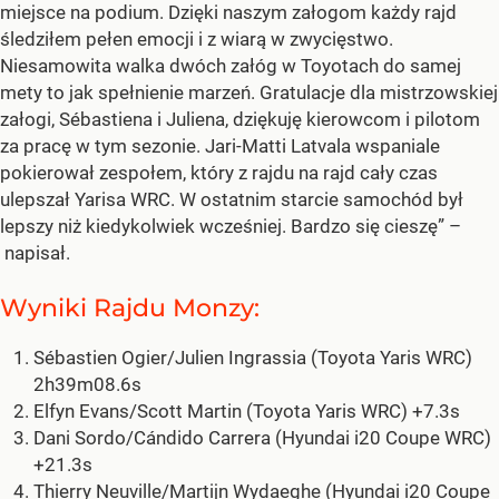
miejsce na podium. Dzięki naszym załogom każdy rajd
śledziłem pełen emocji i z wiarą w zwycięstwo.
Niesamowita walka dwóch załóg w Toyotach do samej
mety to jak spełnienie marzeń. Gratulacje dla mistrzowskiej
załogi, Sébastiena i Juliena, dziękuję kierowcom i pilotom
za pracę w tym sezonie. Jari-Matti Latvala wspaniale
pokierował zespołem, który z rajdu na rajd cały czas
ulepszał Yarisa WRC. W ostatnim starcie samochód był
lepszy niż kiedykolwiek wcześniej. Bardzo się cieszę” –
napisał.
Wyniki Rajdu Monzy:
Sébastien Ogier/Julien Ingrassia (Toyota Yaris WRC)
2h39m08.6s
Elfyn Evans/Scott Martin (Toyota Yaris WRC) +7.3s
Dani Sordo/Cándido Carrera (Hyundai i20 Coupe WRC)
+21.3s
Thierry Neuville/Martijn Wydaeghe (Hyundai i20 Coupe