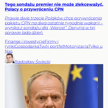
Tego sondażu premier nie może zlekceważyć.
Polacy o przywróceniu CPN
Prawie dwie trzecie Polaków chce przywrócenia
pakietu CPN na dwa ostatnie tygodnie wakacji –
wynika z sondażu dla „Wprost”. Decyzja w tej
sprawie lada dzień.
Finanse i inwestycje
Firmy i
rynki
Gospodarka
Twój portfel
Motoryzacja
Tylko u
Nas
Radosław
Święcki