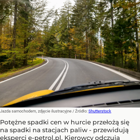
Jazda samochodem, zdjęcie ilustracyjne
/ Źródło:
Shutterstock
Potężne spadki cen w hurcie przełożą się
na spadki na stacjach paliw - przewidują
eksperci e-petrol.pl. Kierowcy odczują