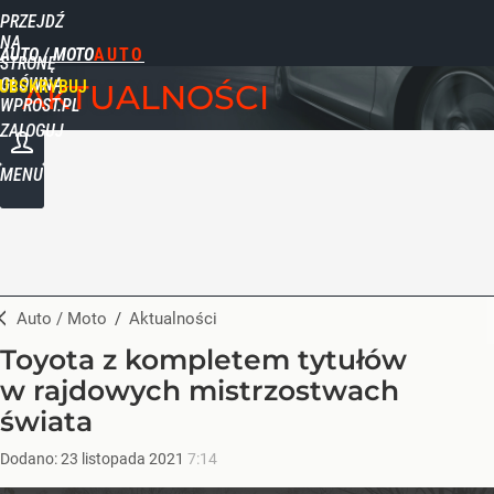
PRZEJDŹ
NA
AUTO / MOTO
STRONĘ
GŁÓWNĄ
UBSKRYBUJ
AKTUALNOŚCI
WPROST.PL
ZALOGUJ
MENU
Auto / Moto
/
Aktualności
Toyota z kompletem tytułów
w rajdowych mistrzostwach
świata
Dodano:
23
listopada
2021
7:14