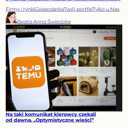
Firmy i rynki
Gospodarka
Twój portfel
Tylko u Nas
Beata Anna
Święcicka
Na taki komunikat kierowcy czekali
od dawna. „Optymistyczne wieści”