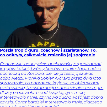
Poszła tropić guru, coachów i szarlatanów. To,
co odkryła, całkowicie zmieniło jej spojrzenie
Coachowie, nauczyciele duchowości, organizatorki
kręgów kobiet, twórcy kursów manifestacji. Ludzie
odchodzą od Kościoła, ale nie przestają szukać
odpowiedzi. Monika Sobień-Górska przez dwa lata
sprawdzała, co naprawdę kryje się za obietnicami
uzdrowienia, transformacji i odnalezienia sensu. „Im
dłużej pracowałam nad książką, tym mniej
interesowało mnie, czy nowa duchowość jest dobra
czy zła. Coraz bardziej interesowało mnie, dlaczego
tak wielu ludzi jej potrzebuje”.