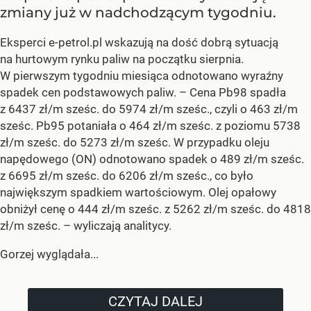
zmiany już w nadchodzącym tygodniu.
Eksperci e-petrol.pl wskazują na dość dobrą sytuacją
na hurtowym rynku paliw na początku sierpnia.
W pierwszym tygodniu miesiąca odnotowano wyraźny
spadek cen podstawowych paliw. –
Cena Pb98 spadła
z 6437 zł/m sześc. do 5974 zł/m sześc., czyli o 463 zł/m
sześc. Pb95 potaniała o 464 zł/m sześc. z poziomu 5738
zł/m sześc. do 5273 zł/m sześc. W przypadku oleju
napędowego (ON) odnotowano spadek o 489 zł/m sześc.
z 6695 zł/m sześc. do 6206 zł/m sześc., co było
największym spadkiem wartościowym. Olej opałowy
obniżył cenę o 444 zł/m sześc. z 5262 zł/m sześc. do 4818
zł/m sześc.
– wyliczają analitycy.
Gorzej wyglądała...
CZYTAJ DALEJ