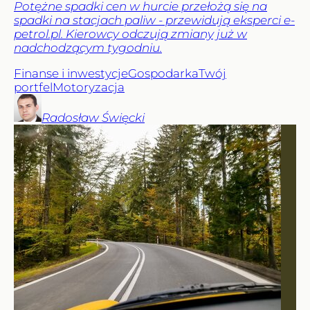
Potężne spadki cen w hurcie przełożą się na
spadki na stacjach paliw - przewidują eksperci e-
petrol.pl. Kierowcy odczują zmiany już w
nadchodzącym tygodniu.
Finanse i inwestycje
Gospodarka
Twój
portfel
Motoryzacja
Radosław
Święcki