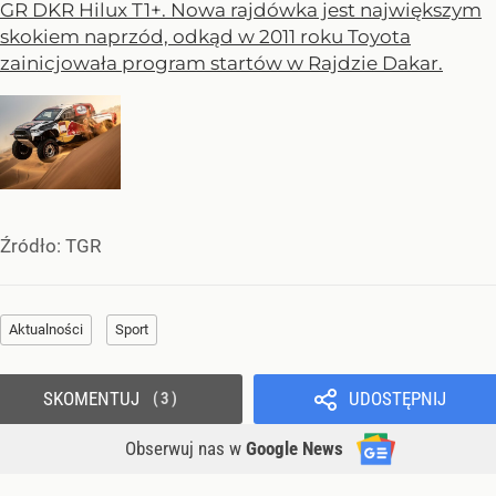
GR DKR Hilux T1+. Nowa rajdówka jest największym
skokiem naprzód, odkąd w 2011 roku Toyota
zainicjowała program startów w Rajdzie Dakar.
Źródło:
TGR
Aktualności
Sport
SKOMENTUJ
UDOSTĘPNIJ
3
Obserwuj nas
w
Google News