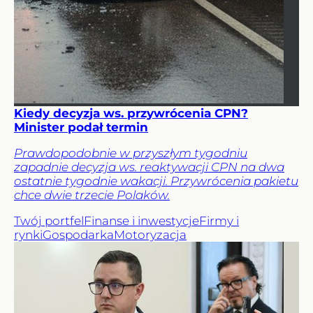
Kiedy decyzja ws. przywrócenia CPN?
Minister podał termin
Prawdopodobnie w przyszłym tygodniu
zapadnie decyzja ws. reaktywacji CPN na dwa
ostatnie tygodnie wakacji. Przywrócenia pakietu
chce dwie trzecie Polaków.
Twój portfel
Finanse i inwestycje
Firmy i
rynki
Gospodarka
Motoryzacja