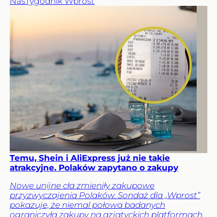
Nas
Tygodnik Wprost
Temu, Shein i AliExpress już nie takie
atrakcyjne. Polaków zapytano o zakupy
Nowe unijne cła zmieniły zakupowe
przyzwyczajenia Polaków. Sondaż dla „Wprost”
pokazuje, że niemal połowa badanych
ograniczyła zakupy na azjatyckich platformach.