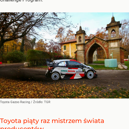
Toyota Gazoo Racing
/ Źródło:
TGR
Toyota piąty raz mistrzem świata
producentów