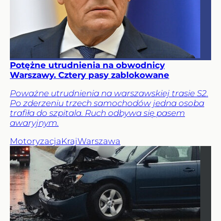
Potężne utrudnienia na obwodnicy
Warszawy. Cztery pasy zablokowane
Poważne utrudnienia na warszawskiej trasie S2.
Po zderzeniu trzech samochodów jedna osoba
trafiła do szpitala. Ruch odbywa się pasem
awaryjnym.
Motoryzacja
Kraj
Warszawa