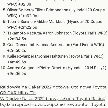
WRC) +32.0s
Oliver Solberg/Elliott Edmondson (Hyundai i20 Coupe
WRC) +1m32.0s
Teemu Suninen/Mikko Markkula (Hyundai i20 Coupe
WRC) +2m22.6s
Takamoto Katsuta/Aaron Johnston (Toyota Yaris WRC)
+2m34.5s
Gus Greensmith/Jonas Andersson (Ford Fiesta WRC)
+2m50.2s
Kalle Rovanperä/Jonne Halttunen (Toyota Yaris WRC)
+4m49.6s
Andrea Crugnola/Pietro Ometto (Hyundai i20 N Rally2)
+9m06.9s
Rajdówka na Dakar 2022 gotowa. Oto nowa Toyota
GR DKR Hilux T1+
W Rajdzie Dakar 2022 barwy zespołu Toyota Racing
będzie reprezentować zupełnie nowe auto – Toyota