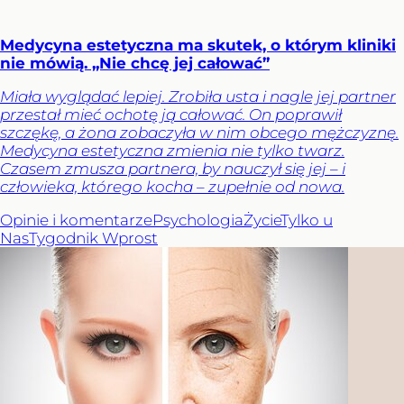
Medycyna estetyczna ma skutek, o którym kliniki
nie mówią. „Nie chcę jej całować”
Miała wyglądać lepiej. Zrobiła usta i nagle jej partner
przestał mieć ochotę ją całować. On poprawił
szczękę, a żona zobaczyła w nim obcego mężczyznę.
Medycyna estetyczna zmienia nie tylko twarz.
Czasem zmusza partnera, by nauczył się jej – i
człowieka, którego kocha – zupełnie od nowa.
Opinie i komentarze
Psychologia
Życie
Tylko u
Nas
Tygodnik Wprost