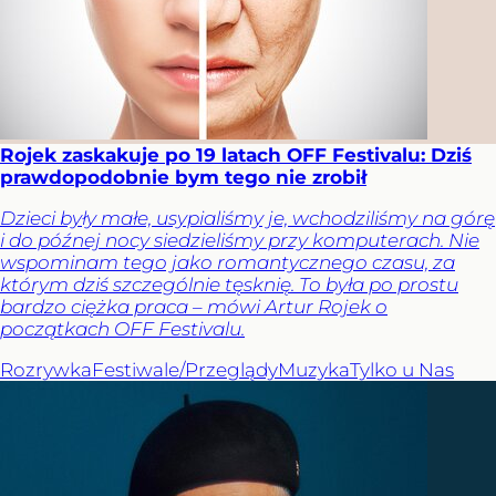
Rojek zaskakuje po 19 latach OFF Festivalu: Dziś
prawdopodobnie bym tego nie zrobił
Dzieci były małe, usypialiśmy je, wchodziliśmy na górę
i do późnej nocy siedzieliśmy przy komputerach. Nie
wspominam tego jako romantycznego czasu, za
którym dziś szczególnie tęsknię. To była po prostu
bardzo ciężka praca – mówi Artur Rojek o
początkach OFF Festivalu.
Rozrywka
Festiwale/Przeglądy
Muzyka
Tylko u Nas