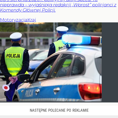
nieprawda – wyjaśniają redakcji „Wprost” policjanci z
Komendy Głównej Policji.
Motoryzacja
Kraj