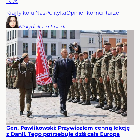
Plus.
Kraj
Tylko u Nas
Polityka
Opinie i komentarze
Magdalena
Frindt
Gen. Pawlikowski: Przywiozłem cenną lekcję
z Danii. Tego potrzebuje dziś cała Europa