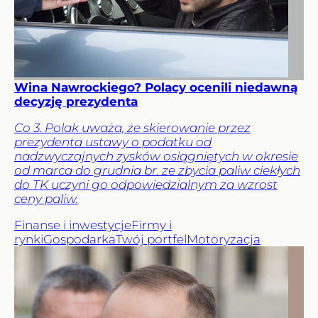
Wina Nawrockiego? Polacy ocenili niedawną
decyzję prezydenta
Co 3. Polak uważa, że skierowanie przez
prezydenta ustawy o podatku od
nadzwyczajnych zysków osiągniętych w okresie
od marca do grudnia br. ze zbycia paliw ciekłych
do TK uczyni go odpowiedzialnym za wzrost
ceny paliw.
Finanse i inwestycje
Firmy i
rynki
Gospodarka
Twój portfel
Motoryzacja