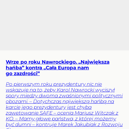
Wrze po roku Nawrockiego. „Największa
hańba” kontra „Cała Europa nam
go zazdrości”
Po pierwszym roku prezydentury nic nie
wskazuje na to, żeby Karol Nawrocki wyciszył
spory między dwoma zwaśnionymi politycznymi
obozami. – Dotychczas największą hańbą na
karcie jego prezydentury jest chyba
zawetowanie SAFE – ocenia Mariusz Witczak z
KO. – Mamy głowę państwa, z której możemy
być dumni – kontruje Marek Jakubiak z Rozwoju