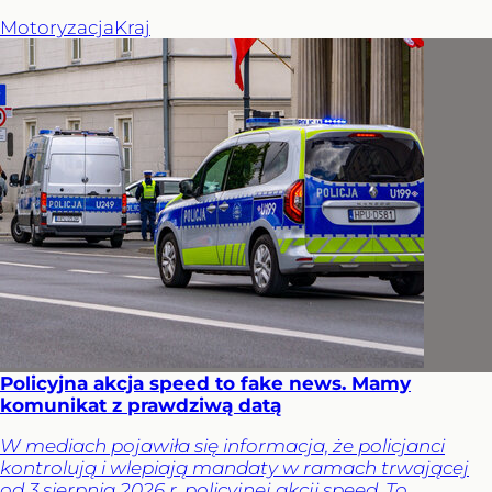
Motoryzacja
Kraj
Policyjna akcja speed to fake news. Mamy
komunikat z prawdziwą datą
W mediach pojawiła się informacja, że policjanci
kontrolują i wlepiają mandaty w ramach trwającej
od 3 sierpnia 2026 r. policyjnej akcji speed. To