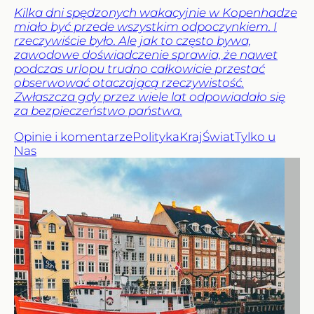
Kilka dni spędzonych wakacyjnie w Kopenhadze
miało być przede wszystkim odpoczynkiem. I
rzeczywiście było. Ale jak to często bywa,
zawodowe doświadczenie sprawia, że nawet
podczas urlopu trudno całkowicie przestać
obserwować otaczającą rzeczywistość.
Zwłaszcza gdy przez wiele lat odpowiadało się
za bezpieczeństwo państwa.
Opinie i komentarze
Polityka
Kraj
Świat
Tylko u
Nas