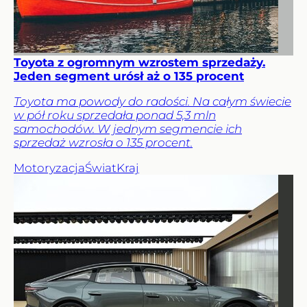
Toyota z ogromnym wzrostem sprzedaży.
Jeden segment urósł aż o 135 procent
Toyota ma powody do radości. Na całym świecie
w pół roku sprzedała ponad 5,3 mln
samochodów. W jednym segmencie ich
sprzedaż wzrosła o 135 procent.
Motoryzacja
Świat
Kraj