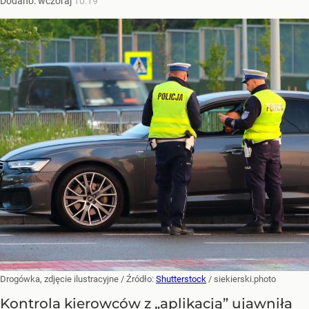
Dodano:
wczoraj
10:19
Drogówka, zdjęcie ilustracyjne
/ Źródło:
Shutterstock
/
siekierski.photo
Kontrola kierowców z „aplikacją” ujawniła