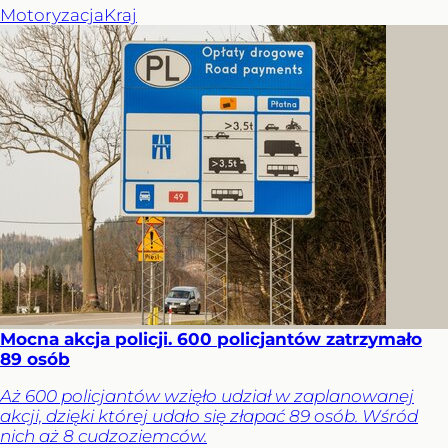
Motoryzacja
Kraj
Mocna akcja policji. 600 policjantów zatrzymało
89 osób
Aż 600 policjantów wzięło udział w zaplanowanej
akcji, dzięki której udało się złapać 89 osób. Wśród
nich aż 8 cudzoziemców.