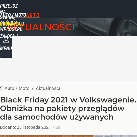
PRZEJDŹ
NA
AUTO / MOTO
STRONĘ
GŁÓWNĄ
UBSKRYBUJ
AKTUALNOŚCI
WPROST.PL
ZALOGUJ
MENU
Auto / Moto
/
Aktualności
Black Friday 2021 w Volkswagenie.
Obniżka na pakiety przeglądów
dla samochodów używanych
Dodano:
23
listopada
2021
7:28