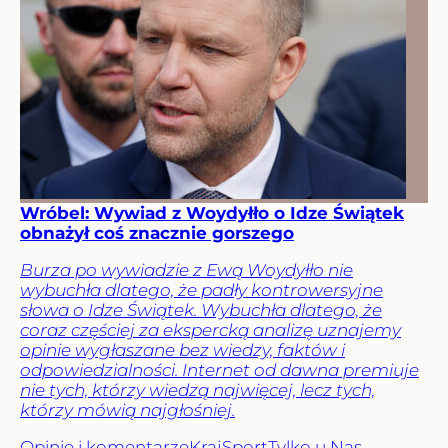
Wróbel: Wywiad z Woydyłło o Idze Świątek
obnażył coś znacznie gorszego
Burza po wywiadzie z Ewą Woydyłło nie
wybuchła dlatego, że padły kontrowersyjne
słowa o Idze Świątek. Wybuchła dlatego, że
coraz częściej za ekspercką analizę uznajemy
opinie wygłaszane bez wiedzy, faktów i
odpowiedzialności. Internet od dawna premiuje
nie tych, którzy wiedzą najwięcej, lecz tych,
którzy mówią najgłośniej.
Opinie i komentarze
Kraj
Sport
Tylko u Nas