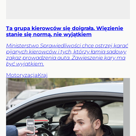
Ta grupa kierowców się doigrała. Więzienie
stanie się normą, nie wyjątkiem
Ministerstwo Sprawiedliwości chce ostrzej karać
pijanych kierowców i tych, którzy łamią sądowy
zakaz prowadzenia auta. Zawieszenie kary ma
być wyjątkiem.
Motoryzacja
Kraj