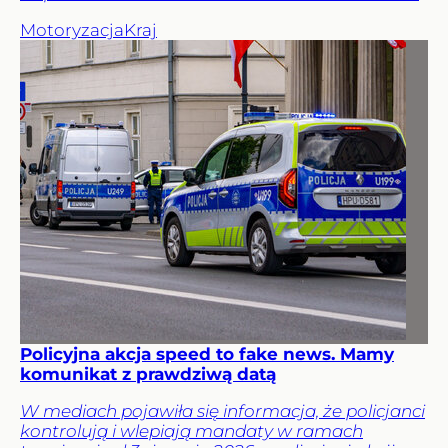
Motoryzacja
Kraj
Policyjna akcja speed to fake news. Mamy
komunikat z prawdziwą datą
W mediach pojawiła się informacja, że policjanci
kontrolują i wlepiają mandaty w ramach