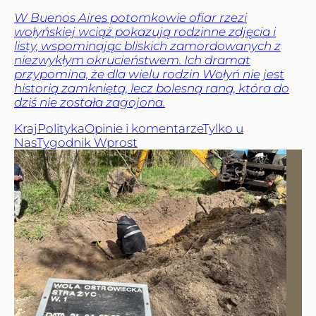
W Buenos Aires potomkowie ofiar rzezi
wołyńskiej wciąż pokazują rodzinne zdjęcia i
listy, wspominając bliskich zamordowanych z
niezwykłym okrucieństwem. Ich dramat
przypomina, że dla wielu rodzin Wołyń nie jest
historią zamkniętą, lecz bolesną raną, która do
dziś nie została zagojona.
Kraj
Polityka
Opinie i komentarze
Tylko u
Nas
Tygodnik Wprost