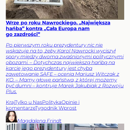
Wrze po roku Nawrockiego. „Największa
hańba” kontra „Cała Europa nam
go zazdrości”
Po pierwszym roku prezydentury nic nie
wskazuje na to, żeby Karol Nawrocki wyciszył
spory między dwoma zwaśnionymi politycznymi
obozami. – Dotychczas największą hańbą na
karcie jego prezydentury jest chyba
zawetowanie SAFE – ocenia Mariusz Witczak z
KO. – Mamy głowę państwa, z której możemy
być dumni – kontruje Marek Jakubiak z Rozwoju
Plus.
Kraj
Tylko u Nas
Polityka
Opinie i
komentarze
Tygodnik Wprost
Magdalena
Frindt