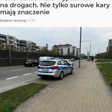
na drogach. Nie tylko surowe kary
mają znaczenie
Dodano:
wczoraj
14:57