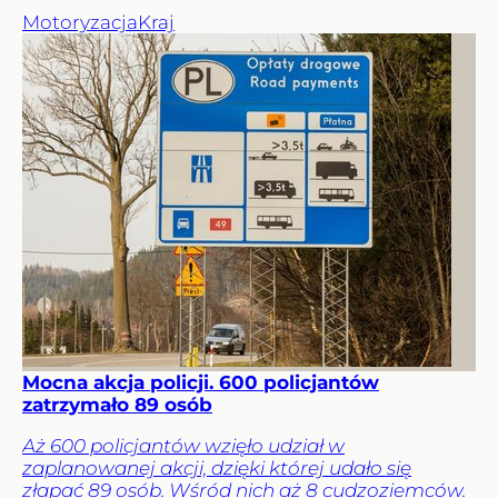
Motoryzacja
Kraj
Mocna akcja policji. 600 policjantów
zatrzymało 89 osób
Aż 600 policjantów wzięło udział w
zaplanowanej akcji, dzięki której udało się
złapać 89 osób. Wśród nich aż 8 cudzoziemców.