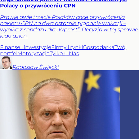
Polacy o przywróceniu CPN
Prawie dwie trzecie Polaków chce przywrócenia
pakietu CPN na dwa ostatnie tygodnie wakacji –
wynika z sondażu dla „Wprost”. Decyzja w tej sprawie
lada dzień.
Finanse i inwestycje
Firmy i rynki
Gospodarka
Twój
portfel
Motoryzacja
Tylko u Nas
Radosław
Święcki