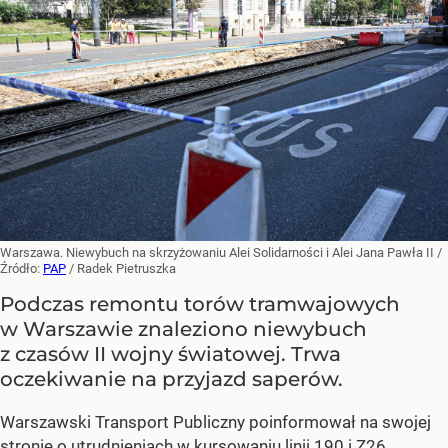
Warszawa. Niewybuch na skrzyżowaniu Alei Solidarności i Alei Jana Pawła II
/
Źródło:
PAP
/
Radek Pietruszka
Podczas remontu torów tramwajowych
w Warszawie znaleziono niewybuch
z czasów II wojny światowej. Trwa
oczekiwanie na przyjazd saperów.
Warszawski Transport Publiczny poinformował na swojej
stronie o utrudnieniach w kursowaniu linii 190 i Z26.