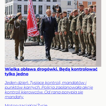
Wielka obława drogówki. Będą kontrolować
tylko jedno
Jeden dzień. Tysiące kontroli, mandatów i
punktów karnych. Policja zaplanowała akcję
kontroli kierowców. Od rana posypią się
mandaty.
Motoryzacja
Kraj
Życie