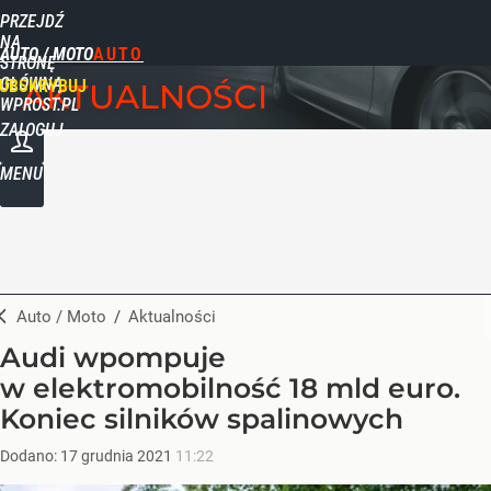
PRZEJDŹ
NA
AUTO / MOTO
STRONĘ
GŁÓWNĄ
UBSKRYBUJ
AKTUALNOŚCI
WPROST.PL
ZALOGUJ
MENU
Auto / Moto
/
Aktualności
Audi wpompuje
w elektromobilność 18 mld euro.
Koniec silników spalinowych
Dodano:
17
grudnia
2021
11:22