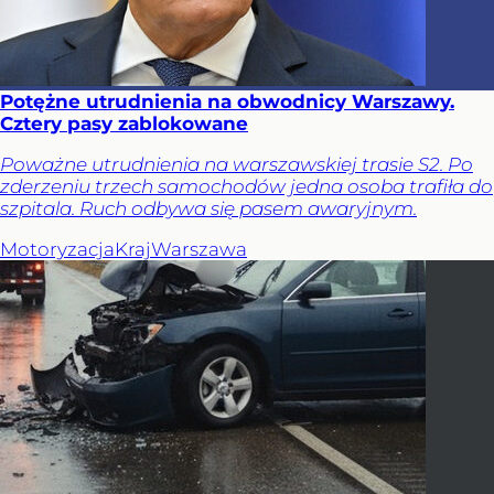
Potężne utrudnienia na obwodnicy Warszawy.
Cztery pasy zablokowane
Poważne utrudnienia na warszawskiej trasie S2. Po
zderzeniu trzech samochodów jedna osoba trafiła do
szpitala. Ruch odbywa się pasem awaryjnym.
Motoryzacja
Kraj
Warszawa