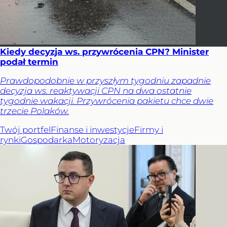
Kiedy decyzja ws. przywrócenia CPN? Minister
podał termin
Prawdopodobnie w przyszłym tygodniu zapadnie
decyzja ws. reaktywacji CPN na dwa ostatnie
tygodnie wakacji. Przywrócenia pakietu chce dwie
trzecie Polaków.
Twój portfel
Finanse i inwestycje
Firmy i
rynki
Gospodarka
Motoryzacja