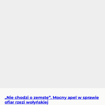
„Nie chodzi o zemstę”. Mocny apel w sprawie
ofiar rzezi wołyńskiej