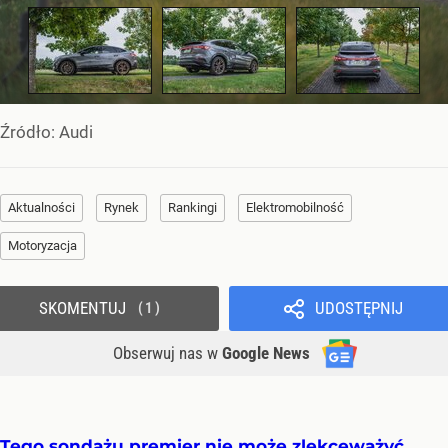
Źródło:
Audi
Aktualności
Rynek
Rankingi
Elektromobilność
Motoryzacja
SKOMENTUJ
UDOSTĘPNIJ
1
Obserwuj nas
w
Google News
Tego sondażu premier nie może zlekceważyć.