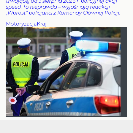
trwającej od 3 sierpnia 2026 r. policyjnej akcji
speed. To nieprawda – wyjaśniają redakcji
„Wprost” policjanci z Komendy Głównej Policji.
Motoryzacja
Kraj