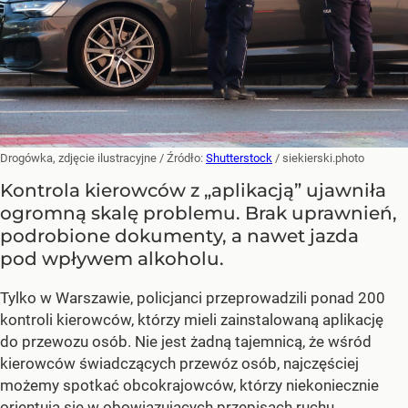
Drogówka, zdjęcie ilustracyjne
/ Źródło:
Shutterstock
/
siekierski.photo
Kontrola kierowców z „aplikacją” ujawniła
ogromną skalę problemu. Brak uprawnień,
podrobione dokumenty, a nawet jazda
pod wpływem alkoholu.
Tylko w Warszawie, policjanci przeprowadzili ponad 200
kontroli kierowców, którzy mieli zainstalowaną aplikację
do przewozu osób. Nie jest żadną tajemnicą, że wśród
kierowców świadczących przewóz osób, najczęściej
możemy spotkać obcokrajowców, którzy niekoniecznie
orientują się w obowiązujących przepisach ruchu