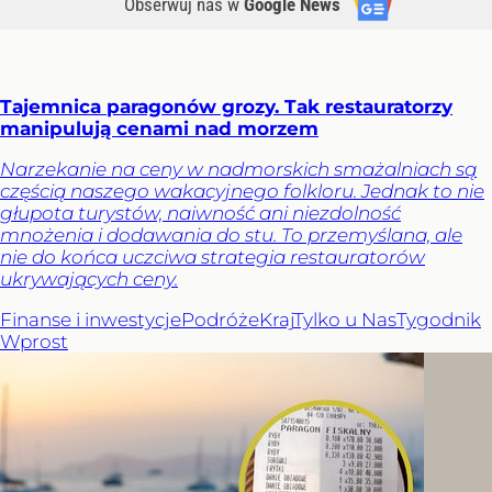
Obserwuj nas
w
Google News
Tajemnica paragonów grozy. Tak restauratorzy
manipulują cenami nad morzem
Narzekanie na ceny w nadmorskich smażalniach są
częścią naszego wakacyjnego folkloru. Jednak to nie
głupota turystów, naiwność ani niezdolność
mnożenia i dodawania do stu. To przemyślana, ale
nie do końca uczciwa strategia restauratorów
ukrywających ceny.
Finanse i inwestycje
Podróże
Kraj
Tylko u Nas
Tygodnik
Wprost