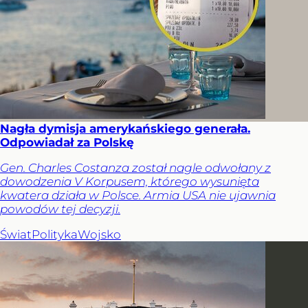
Nagła dymisja amerykańskiego generała.
Odpowiadał za Polskę
Gen. Charles Costanza został nagle odwołany z
dowodzenia V Korpusem, którego wysunięta
kwatera działa w Polsce. Armia USA nie ujawnia
powodów tej decyzji.
Świat
Polityka
Wojsko