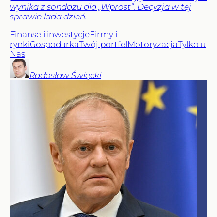
wynika z sondażu dla „Wprost”. Decyzja w tej
sprawie lada dzień.
Finanse i inwestycje
Firmy i
rynki
Gospodarka
Twój portfel
Motoryzacja
Tylko u
Nas
Radosław
Święcki