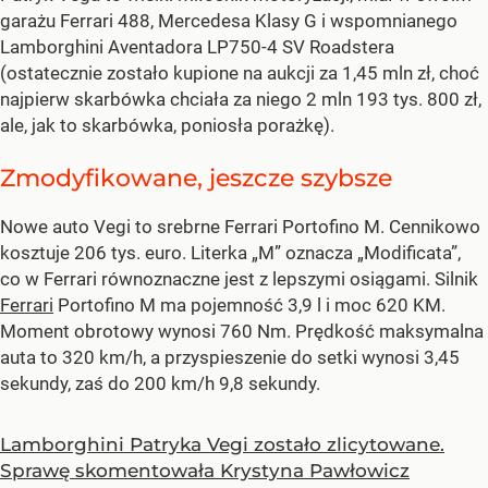
garażu Ferrari 488, Mercedesa Klasy G i wspomnianego
Lamborghini Aventadora LP750-4 SV Roadstera
(ostatecznie zostało kupione na aukcji za 1,45 mln zł, choć
najpierw skarbówka chciała za niego 2 mln 193 tys. 800 zł,
ale, jak to skarbówka, poniosła porażkę).
Zmodyfikowane, jeszcze szybsze
Nowe auto Vegi to srebrne Ferrari Portofino M. Cennikowo
kosztuje 206 tys. euro. Literka „M” oznacza „Modificata”,
co w Ferrari równoznaczne jest z lepszymi osiągami. Silnik
Ferrari
Portofino M ma pojemność 3,9 l i moc 620 KM.
Moment obrotowy wynosi 760 Nm. Prędkość maksymalna
auta to 320 km/h, a przyspieszenie do setki wynosi 3,45
sekundy, zaś do 200 km/h 9,8 sekundy.
Lamborghini Patryka Vegi zostało zlicytowane.
Sprawę skomentowała Krystyna Pawłowicz