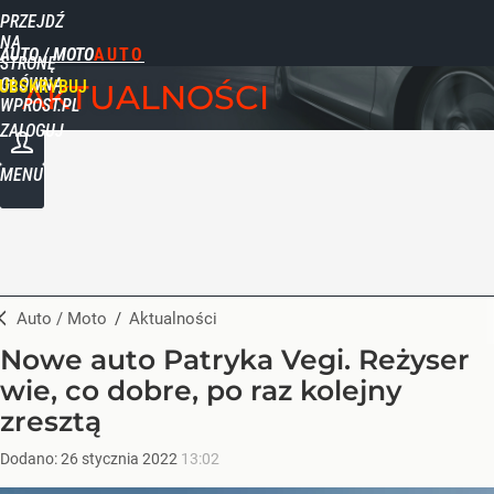
PRZEJDŹ
NA
AUTO / MOTO
STRONĘ
GŁÓWNĄ
UBSKRYBUJ
AKTUALNOŚCI
WPROST.PL
ZALOGUJ
MENU
Auto / Moto
/
Aktualności
Nowe auto Patryka Vegi. Reżyser
wie, co dobre, po raz kolejny
zresztą
Dodano:
26
stycznia
2022
13:02