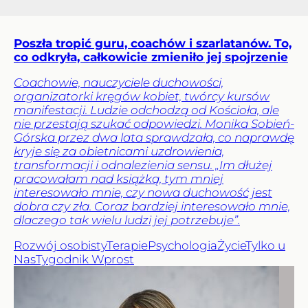
Poszła tropić guru, coachów i szarlatanów. To,
co odkryła, całkowicie zmieniło jej spojrzenie
Coachowie, nauczyciele duchowości,
organizatorki kręgów kobiet, twórcy kursów
manifestacji. Ludzie odchodzą od Kościoła, ale
nie przestają szukać odpowiedzi. Monika Sobień-
Górska przez dwa lata sprawdzała, co naprawdę
kryje się za obietnicami uzdrowienia,
transformacji i odnalezienia sensu. „Im dłużej
pracowałam nad książką, tym mniej
interesowało mnie, czy nowa duchowość jest
dobra czy zła. Coraz bardziej interesowało mnie,
dlaczego tak wielu ludzi jej potrzebuje”.
Rozwój osobisty
Terapie
Psychologia
Życie
Tylko u
Nas
Tygodnik Wprost