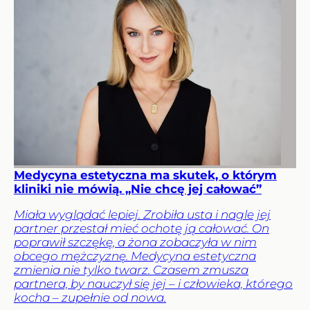
Medycyna estetyczna ma skutek, o którym
kliniki nie mówią. „Nie chcę jej całować”
Miała wyglądać lepiej. Zrobiła usta i nagle jej
partner przestał mieć ochotę ją całować. On
poprawił szczękę, a żona zobaczyła w nim
obcego mężczyznę. Medycyna estetyczna
zmienia nie tylko twarz. Czasem zmusza
partnera, by nauczył się jej – i człowieka, którego
kocha – zupełnie od nowa.