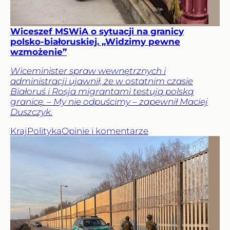
Wiceszef MSWiA o sytuacji na granicy
polsko-białoruskiej. „Widzimy pewne
wzmożenie”
Wiceminister spraw wewnętrznych i
administracji ujawnił, że w ostatnim czasie
Białoruś i Rosja migrantami testują polską
granicę. – My nie odpuścimy – zapewnił Maciej
Duszczyk.
Kraj
Polityka
Opinie i komentarze