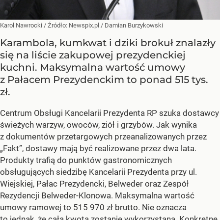
Karol Nawrocki
/ Źródło:
Newspix.pl
/
Damian Burzykowski
Karambola, kumkwat i dziki brokuł znalazły
się na liście zakupowej prezydenckiej
kuchni. Maksymalna wartość umowy
z Pałacem Prezydenckim to ponad 515 tys.
zł.
Centrum Obsługi Kancelarii Prezydenta RP szuka dostawcy
świeżych warzyw, owoców, ziół i grzybów. Jak wynika
z dokumentów przetargowych przeanalizowanych przez
„Fakt”, dostawy mają być realizowane przez dwa lata.
Produkty trafią do punktów gastronomicznych
obsługujących siedzibę Kancelarii Prezydenta przy ul.
Wiejskiej, Pałac Prezydencki, Belweder oraz Zespół
Rezydencji Belweder-Klonowa. Maksymalna wartość
umowy ramowej to 515 970 zł brutto. Nie oznacza
to jednak, że cała kwota zostanie wykorzystana. Konkretne