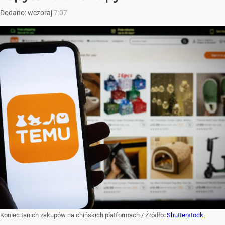
Dodano:
wczoraj
7:07
Koniec tanich zakupów na chińskich platformach
/ Źródło:
Shutterstock