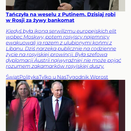
Tańczyła na weselu z Putinem. Dzisiaj robi
w Rosji za żywy bankomat
Kiedyś była ikoną serwilizmu europejskich elit
wobec Moskwy, potem rosyjscy najemnicy
ewakuowali ją razem z ulubionymi końmi z
Libanu. Dziś narzeka publicznie na codzienne
życie na rosyjskiej prowincji. Była szefowa
dyplomacji Austrii najwyraźniej nie może pojąć
rozumem zakamarków rosyjskiej duszy.
Świat
Polityka
Tylko u Nas
Tygodnik Wprost