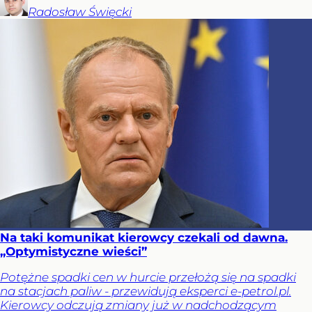
Radosław
Święcki
Na taki komunikat kierowcy czekali od dawna.
„Optymistyczne wieści”
Potężne spadki cen w hurcie przełożą się na spadki
na stacjach paliw - przewidują eksperci e-petrol.pl.
Kierowcy odczują zmiany już w nadchodzącym