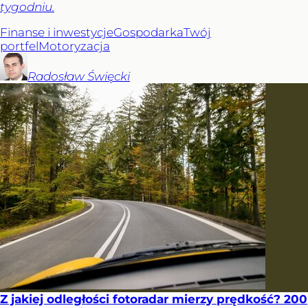
tygodniu.
Finanse i inwestycje
Gospodarka
Twój
portfel
Motoryzacja
Radosław
Święcki
Z jakiej odległości fotoradar mierzy prędkość? 200