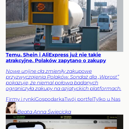
Temu, Shein i AliExpress już nie takie
atrakcyjne. Polaków zapytano o zakupy
Nowe unijne cła zmieniły zakupowe
przyzwyczajenia Polaków. Sondaż dla „Wprost”
pokazuje, że niemal połowa badanych
ograniczyła zakupy na azjatyckich platformach.
Firmy i rynki
Gospodarka
Twój portfel
Tylko u Nas
Beata Anna
Święcicka