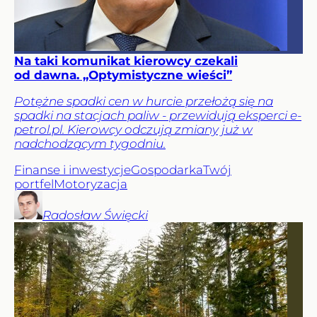
Na taki komunikat kierowcy czekali
od dawna. „Optymistyczne wieści”
Potężne spadki cen w hurcie przełożą się na
spadki na stacjach paliw - przewidują eksperci e-
petrol.pl. Kierowcy odczują zmiany już w
nadchodzącym tygodniu.
Finanse i inwestycje
Gospodarka
Twój
portfel
Motoryzacja
Radosław
Święcki