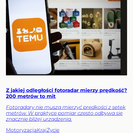
Z jakiej odległości fotoradar mierzy prędkość?
200 metrów to mit
Fotoradary nie muszą mierzyć prędkości z setek
metrów. W praktyce pomiar często odbywa się
znacznie bliżej urządzenia.
Motoryzacja
Kraj
Życie