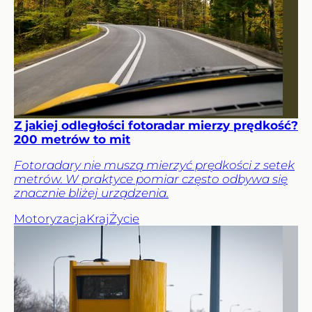
Z jakiej odległości fotoradar mierzy prędkość?
200 metrów to mit
Fotoradary nie muszą mierzyć prędkości z setek
metrów. W praktyce pomiar często odbywa się
znacznie bliżej urządzenia.
Motoryzacja
Kraj
Życie