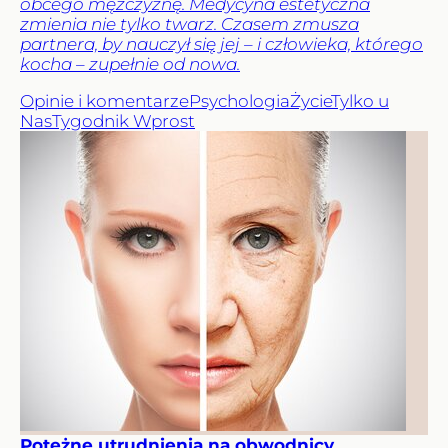
obcego mężczyznę. Medycyna estetyczna
zmienia nie tylko twarz. Czasem zmusza
partnera, by nauczył się jej – i człowieka, którego
kocha – zupełnie od nowa.
Opinie i komentarze
Psychologia
Życie
Tylko u
Nas
Tygodnik Wprost
Potężne utrudnienia na obwodnicy