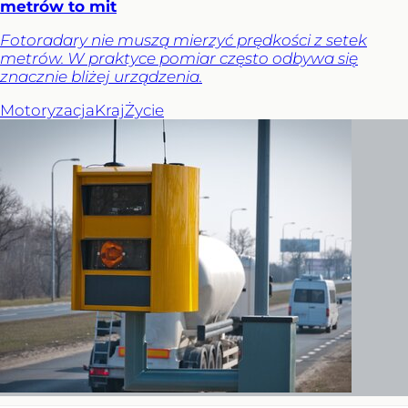
metrów to mit
Fotoradary nie muszą mierzyć prędkości z setek
metrów. W praktyce pomiar często odbywa się
znacznie bliżej urządzenia.
Motoryzacja
Kraj
Życie