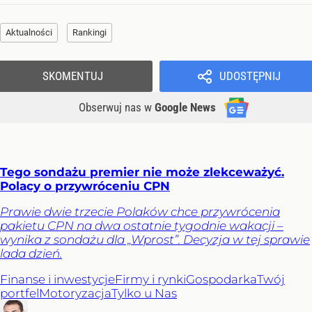
Aktualności
Rankingi
SKOMENTUJ
UDOSTĘPNIJ
Obserwuj nas
w
Google News
Tego sondażu premier nie może zlekceważyć.
Polacy o przywróceniu CPN
Prawie dwie trzecie Polaków chce przywrócenia
pakietu CPN na dwa ostatnie tygodnie wakacji –
wynika z sondażu dla „Wprost”. Decyzja w tej sprawie
lada dzień.
Finanse i inwestycje
Firmy i rynki
Gospodarka
Twój
portfel
Motoryzacja
Tylko u Nas