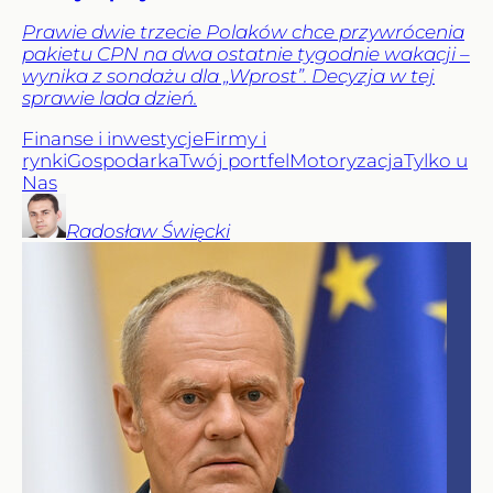
Prawie dwie trzecie Polaków chce przywrócenia
pakietu CPN na dwa ostatnie tygodnie wakacji –
wynika z sondażu dla „Wprost”. Decyzja w tej
sprawie lada dzień.
Finanse i inwestycje
Firmy i
rynki
Gospodarka
Twój portfel
Motoryzacja
Tylko u
Nas
Radosław
Święcki