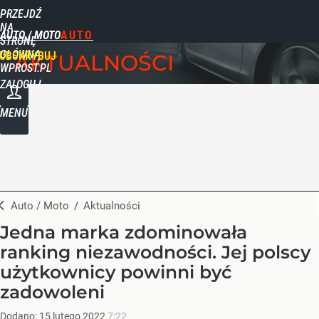
PRZEJDŹ
NA
AUTO / MOTO
STRONĘ
GŁÓWNĄ
UBSKRYBUJ
AKTUALNOŚCI
WPROST.PL
ZALOGUJ
MENU
Auto / Moto
/
Aktualności
Jedna marka zdominowała
ranking niezawodności. Jej polscy
użytkownicy powinni być
zadowoleni
Dodano:
15
lutego
2022
7:22