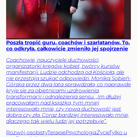
Poszła tropić guru, coachów i szarlatanów. To,
co odkryła, całkowicie zmieniło jej spojrzenie
Coachowie, nauczyciele duchowości,
organizatorki kręgów kobiet, twórcy kursów
manifestacji. Ludzie odchodzą od Kościoła, ale
nie przestają szukać odpowiedzi. Monika Sobień-
Górska przez dwa lata sprawdzała, co naprawdę
kryje się za obietnicami uzdrowienia,
transformacji i odnalezienia sensu. „Im dłużej
pracowałam nad książką, tym mniej
interesowało mnie, czy nowa duchowość jest
dobra czy zła. Coraz bardziej interesowało mnie,
dlaczego tak wielu ludzi jej potrzebuje”.
Rozwój osobisty
Terapie
Psychologia
Życie
Tylko u