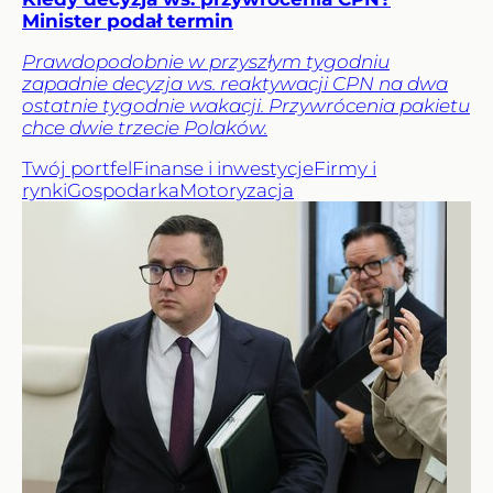
Minister podał termin
Prawdopodobnie w przyszłym tygodniu
zapadnie decyzja ws. reaktywacji CPN na dwa
ostatnie tygodnie wakacji. Przywrócenia pakietu
chce dwie trzecie Polaków.
Twój portfel
Finanse i inwestycje
Firmy i
rynki
Gospodarka
Motoryzacja