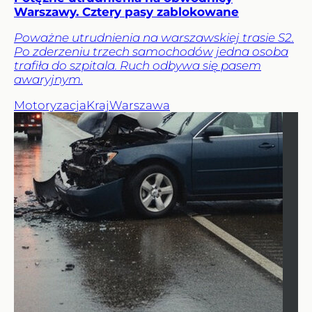
Warszawy. Cztery pasy zablokowane
Poważne utrudnienia na warszawskiej trasie S2.
Po zderzeniu trzech samochodów jedna osoba
trafiła do szpitala. Ruch odbywa się pasem
awaryjnym.
Motoryzacja
Kraj
Warszawa