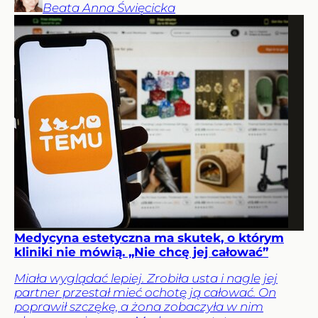
Beata Anna
Święcicka
Medycyna estetyczna ma skutek, o którym
kliniki nie mówią. „Nie chcę jej całować”
Miała wyglądać lepiej. Zrobiła usta i nagle jej
partner przestał mieć ochotę ją całować. On
poprawił szczękę, a żona zobaczyła w nim