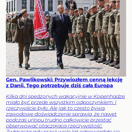
Gen. Pawlikowski: Przywiozłem cenną lekcję
z Danii. Tego potrzebuje dziś cała Europa
Kilka dni spędzonych wakacyjnie w Kopenhadze
miało być przede wszystkim odpoczynkiem. I
rzeczywiście było. Ale jak to często bywa,
zawodowe doświadczenie sprawia, że nawet
podczas urlopu trudno całkowicie przestać
obserwować otaczającą rzeczywistość.
Zwłaszcza gdy przez wiele lat odpowiadało się