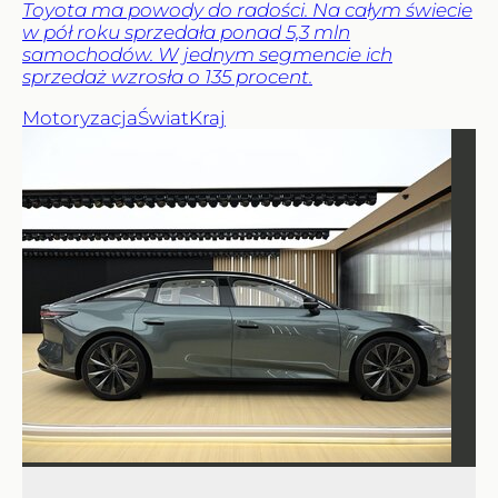
Toyota ma powody do radości. Na całym świecie
w pół roku sprzedała ponad 5,3 mln
samochodów. W jednym segmencie ich
sprzedaż wzrosła o 135 procent.
Motoryzacja
Świat
Kraj