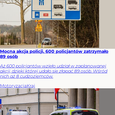
Mocna akcja policji. 600 policjantów zatrzymało
89 osób
Aż 600 policjantów wzięło udział w zaplanowanej
akcji, dzięki której udało się złapać 89 osób. Wśród
nich aż 8 cudzoziemców.
Motoryzacja
Kraj