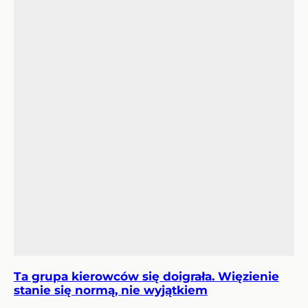
Ta grupa kierowców się doigrała. Więzienie
stanie się normą, nie wyjątkiem