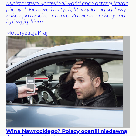
Ministerstwo Sprawiedliwości chce ostrzej karać
pijanych kierowców i tych, którzy łamią sądowy
zakaz prowadzenia auta. Zawieszenie kary ma
być wyjątkiem.
Motoryzacja
Kraj
Wina Nawrockiego? Polacy ocenili niedawną