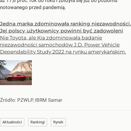
aż 17,6 proc. rok do roku i zbliżyła się już do poziomu
notowanego przed pandemią.
Jedna marka zdominowała ranking niezawodności.
Jej polscy użytkownicy powinni być zadowoleni
Nie Toyota, ale Kia zdominowała badanie
niezawodności samochodów J.D. Power Vehicle
Dependability Study 2022 na rynku amerykańskim.
Źródło:
PZWLP, IBRM Samar
Aktualności
Rankingi
Rynek