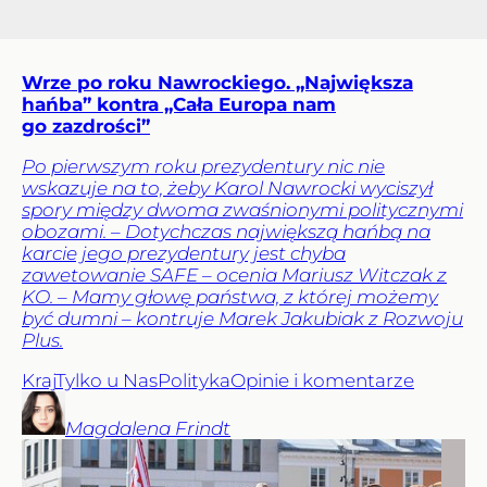
Wrze po roku Nawrockiego. „Największa
hańba” kontra „Cała Europa nam
go zazdrości”
Po pierwszym roku prezydentury nic nie
wskazuje na to, żeby Karol Nawrocki wyciszył
spory między dwoma zwaśnionymi politycznymi
obozami. – Dotychczas największą hańbą na
karcie jego prezydentury jest chyba
zawetowanie SAFE – ocenia Mariusz Witczak z
KO. – Mamy głowę państwa, z której możemy
być dumni – kontruje Marek Jakubiak z Rozwoju
Plus.
Kraj
Tylko u Nas
Polityka
Opinie i komentarze
Magdalena
Frindt