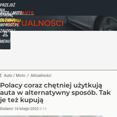
PRZEJDŹ
NA
AUTO / MOTO
STRONĘ
GŁÓWNĄ
UBSKRYBUJ
AKTUALNOŚCI
WPROST.PL
ZALOGUJ
MENU
Auto / Moto
/
Aktualności
Polacy coraz chętniej użytkują
auta w alternatywny sposób. Tak
je też kupują
Dodano:
16
lutego
2022
8:14