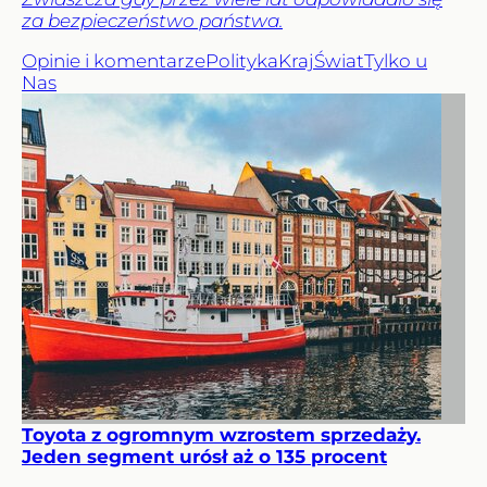
za bezpieczeństwo państwa.
Opinie i komentarze
Polityka
Kraj
Świat
Tylko u
Nas
Toyota z ogromnym wzrostem sprzedaży.
Jeden segment urósł aż o 135 procent