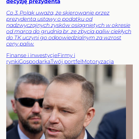
decyzję prezydenta
Co 3. Polak uważa, że skierowanie przez
prezydenta ustawy o podatku od
nadzwyczajnych zysków osiągniętych w okresie
od marca do grudnia br. ze zbycia paliw ciekłych
do TK uczyni go odpowiedzialnym za wzrost
ceny paliw.
Finanse i inwestycje
Firmy i
rynki
Gospodarka
Twój portfel
Motoryzacja