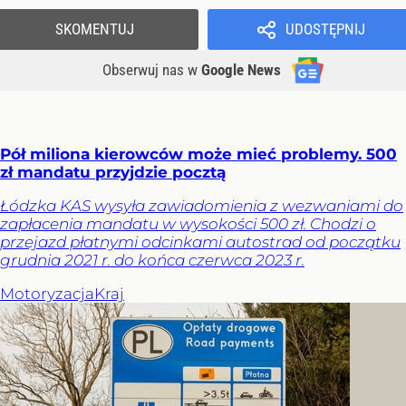
SKOMENTUJ
UDOSTĘPNIJ
Obserwuj nas
w
Google News
Pół miliona kierowców może mieć problemy. 500
zł mandatu przyjdzie pocztą
Łódzka KAS wysyła zawiadomienia z wezwaniami do
zapłacenia mandatu w wysokości 500 zł. Chodzi o
przejazd płatnymi odcinkami autostrad od początku
grudnia 2021 r. do końca czerwca 2023 r.
Motoryzacja
Kraj