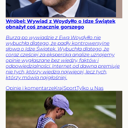
Wróbel: Wywiad z Woydyłło o Idze Świątek
obnażył coś znacznie gorszego
Burza po wywiadzie z Ewą Woydyłło nie
wybuchła dlatego, że padły kontrowersyjne
słowa o Idze Świątek. Wybuchła dlatego, że
coraz częściej za ekspercką analizę uznajemy
opinie wygłaszane bez wiedzy, faktów i
odpowiedzialności. Internet od dawna premiuje
nie tych, którzy wiedzą najwięcej, lecz tych,
którzy mówią najgłośniej.
Opinie i komentarze
Kraj
Sport
Tylko u Nas