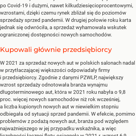
po Covid-19 i dużymi, nawet kilkudziesięcioprocentowymi,
wzrostami, dzięki czemu rynek zbliżał się do poziomów
sprzedaży sprzed pandemii. W drugiej połowie roku karta
jednak się odwróciła, a sprzedaż wyhamowała wskutek
ograniczonej dostępności nowych samochodów.
Kupowali głównie przedsiębiorcy
W 2021 za sprzedaż nowych aut w polskich salonach nadal
w przytłaczającej większości odpowiadały firmy
i przedsiębiorcy. Zgodnie z danymi PZWLP, największy
wzrost sprzedaży odnotowała branża wynajmu
długoterminowego aut, która w 2021 roku nabyła o 9,8
proc. więcej nowych samochodów niż rok wcześniej,
a liczba kupionych nowych aut w niewielkim stopniu
odbiegała od sytuacji sprzed pandemii. W efekcie, pomimo
problemów z podażą nowych aut, branża pod względem
najważniejszego w jej przypadku wskaźnika, a więc
liczebności łącznej floty, osiągnęła w 2021 r. wzrost 6,9