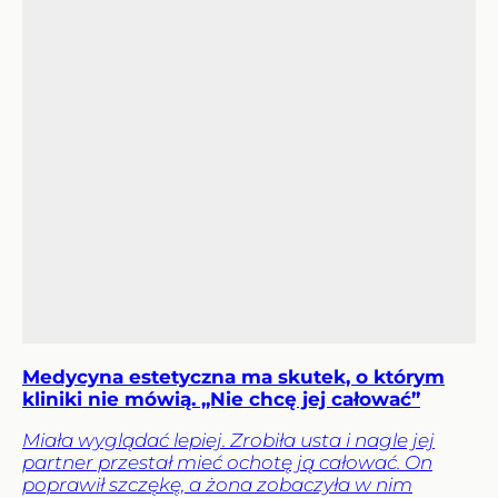
Medycyna estetyczna ma skutek, o którym
kliniki nie mówią. „Nie chcę jej całować”
Miała wyglądać lepiej. Zrobiła usta i nagle jej
partner przestał mieć ochotę ją całować. On
poprawił szczękę, a żona zobaczyła w nim