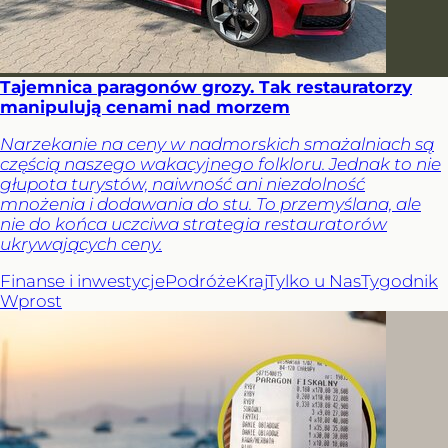
Tajemnica paragonów grozy. Tak restauratorzy
manipulują cenami nad morzem
Narzekanie na ceny w nadmorskich smażalniach są
częścią naszego wakacyjnego folkloru. Jednak to nie
głupota turystów, naiwność ani niezdolność
mnożenia i dodawania do stu. To przemyślana, ale
nie do końca uczciwa strategia restauratorów
ukrywających ceny.
Finanse i inwestycje
Podróże
Kraj
Tylko u Nas
Tygodnik
Wprost