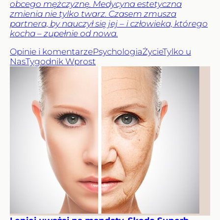
obcego mężczyznę. Medycyna estetyczna
zmienia nie tylko twarz. Czasem zmusza
partnera, by nauczył się jej – i człowieka, którego
kocha – zupełnie od nowa.
Opinie i komentarze
Psychologia
Życie
Tylko u
Nas
Tygodnik Wprost