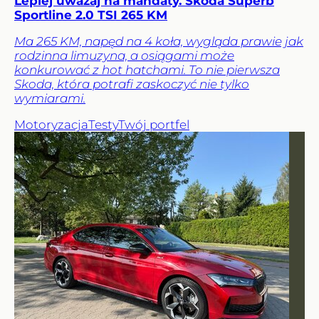
Lepiej uważaj na mandaty. Skoda Superb
Sportline 2.0 TSI 265 KM
Ma 265 KM, napęd na 4 koła, wygląda prawie jak
rodzinna limuzyna, a osiągami może
konkurować z hot hatchami. To nie pierwsza
Skoda, która potrafi zaskoczyć nie tylko
wymiarami.
Motoryzacja
Testy
Twój portfel