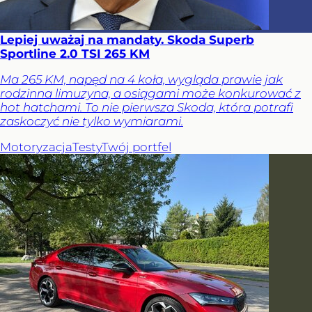
Lepiej uważaj na mandaty. Skoda Superb
Sportline 2.0 TSI 265 KM
Ma 265 KM, napęd na 4 koła, wygląda prawie jak
rodzinna limuzyna, a osiągami może konkurować z
hot hatchami. To nie pierwsza Skoda, która potrafi
zaskoczyć nie tylko wymiarami.
Motoryzacja
Testy
Twój portfel