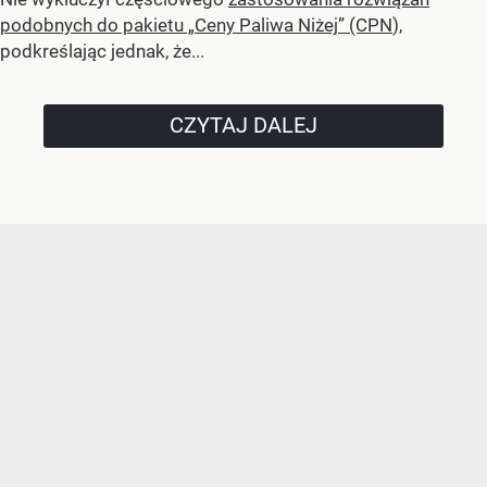
podobnych do pakietu „Ceny Paliwa Niżej” (CPN
),
podkreślając jednak, że...
CZYTAJ DALEJ