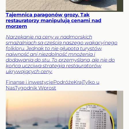
Tajemnica paragonów grozy. Tak
restauratorzy manipulują cenami nad
morzem
Narzekanie na ceny w nadmorskich
smażalniach są częścią naszego wakacyjnego
folkloru. Jednak to nie głupota turystów,
naiwność ani niezdolność mnożenia i
dodawania do stu. To przemyślana, ale nie do
końca uczciwa strategia restauratorów
ukrywających ceny.
Finanse i inwestycje
Podróże
Kraj
Tylko u
Nas
Tygodnik Wprost