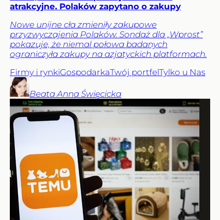
atrakcyjne. Polaków zapytano o zakupy
Nowe unijne cła zmieniły zakupowe
przyzwyczajenia Polaków. Sondaż dla „Wprost”
pokazuje, że niemal połowa badanych
ograniczyła zakupy na azjatyckich platformach.
Firmy i rynki
Gospodarka
Twój portfel
Tylko u Nas
Beata Anna
Święcicka