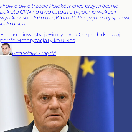
Prawie dwie trzecie Polaków chce przywrócenia
pakietu CPN na dwa ostatnie tygodnie wakacji –
wynika z sondażu dla „Wprost”. Decyzja w tej sprawie
lada dzień.
Finanse i inwestycje
Firmy i rynki
Gospodarka
Twój
portfel
Motoryzacja
Tylko u Nas
Radosław
Święcki