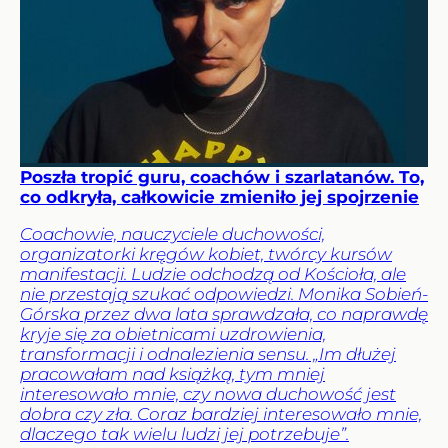
Poszła tropić guru, coachów i szarlatanów. To,
co odkryła, całkowicie zmieniło jej spojrzenie
Coachowie, nauczyciele duchowości,
organizatorki kręgów kobiet, twórcy kursów
manifestacji. Ludzie odchodzą od Kościoła, ale
nie przestają szukać odpowiedzi. Monika Sobień-
Górska przez dwa lata sprawdzała, co naprawdę
kryje się za obietnicami uzdrowienia,
transformacji i odnalezienia sensu. „Im dłużej
pracowałam nad książką, tym mniej
interesowało mnie, czy nowa duchowość jest
dobra czy zła. Coraz bardziej interesowało mnie,
dlaczego tak wielu ludzi jej potrzebuje”.