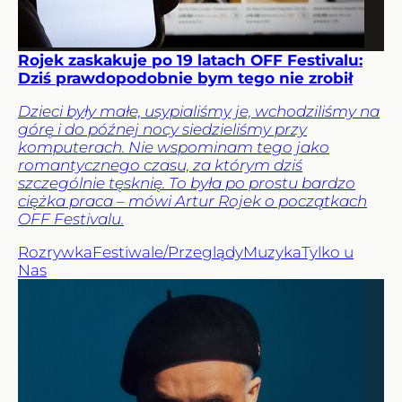
Rojek zaskakuje po 19 latach OFF Festivalu:
Dziś prawdopodobnie bym tego nie zrobił
Dzieci były małe, usypialiśmy je, wchodziliśmy na
górę i do późnej nocy siedzieliśmy przy
komputerach. Nie wspominam tego jako
romantycznego czasu, za którym dziś
szczególnie tęsknię. To była po prostu bardzo
ciężka praca – mówi Artur Rojek o początkach
OFF Festivalu.
Rozrywka
Festiwale/Przeglądy
Muzyka
Tylko u
Nas