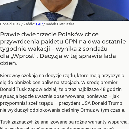
Donald Tusk
/ Źródło:
PAP
/
Radek Pietruszka
Prawie dwie trzecie Polaków chce
przywrócenia pakietu CPN na dwa ostatnie
tygodnie wakacji – wynika z sondażu
dla „Wprost”. Decyzja w tej sprawie lada
dzień.
Kierowcy czekają na decyzje rządu, które mają przyczynić
się do obniżek cen paliw na stacjach. W środę premier
Donald Tusk zapowiedział, że przez najbliższe 48 godzin
sytuacja będzie uważnie obserwowana, ponieważ – jak
przypomniał szef rząądu – prezydent USA Donald Trump
nie wykluczył odblokowania cieśniny Ormuz w tym czasie.
Tusk zaznaczył, że analizowane są różne warianty wsparcia.
Nie wykluczył częściowego
zastosowania rozwiązań