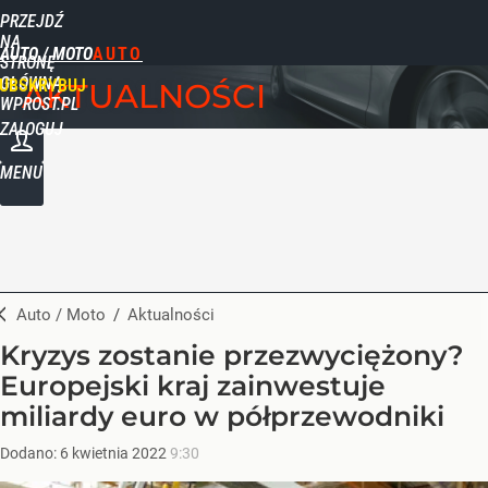
PRZEJDŹ
NA
AUTO / MOTO
STRONĘ
GŁÓWNĄ
UBSKRYBUJ
AKTUALNOŚCI
WPROST.PL
ZALOGUJ
MENU
Auto / Moto
/
Aktualności
Kryzys zostanie przezwyciężony?
Europejski kraj zainwestuje
miliardy euro w półprzewodniki
Dodano:
6
kwietnia
2022
9:30