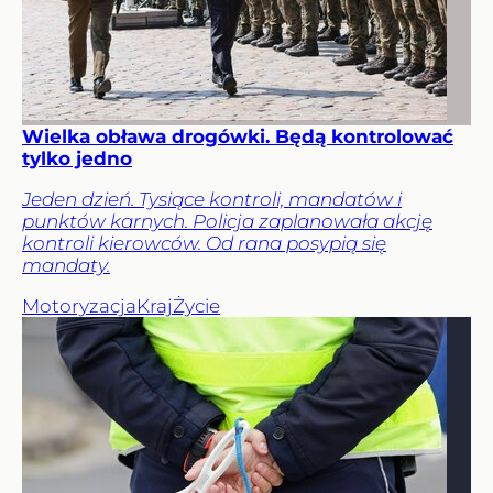
Wielka obława drogówki. Będą kontrolować
tylko jedno
Jeden dzień. Tysiące kontroli, mandatów i
punktów karnych. Policja zaplanowała akcję
kontroli kierowców. Od rana posypią się
mandaty.
Motoryzacja
Kraj
Życie