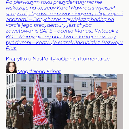
Po pierwszym roku prezydentury nic nie
wskazuje na to, żeby Karol Nawrocki wyciszył
spory między dwoma zwaśnionymi politycznymi
obozami. – Dotychczas największą hańbą na
karcie jego prezydentury jest chyba
zawetowanie SAFE – ocenia Mariusz Witczak z
KO. – Mamy głowę państwa, z której możemy
być dumni – kontruje Marek Jakubiak z Rozwoju
Plus.
Kraj
Tylko u Nas
Polityka
Opinie i komentarze
Magdalena
Frindt