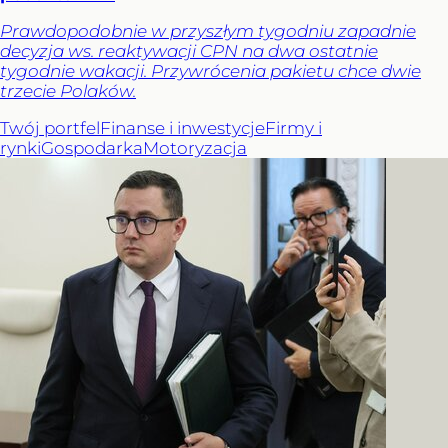
Prawdopodobnie w przyszłym tygodniu zapadnie
decyzja ws. reaktywacji CPN na dwa ostatnie
tygodnie wakacji. Przywrócenia pakietu chce dwie
trzecie Polaków.
Twój portfel
Finanse i inwestycje
Firmy i
rynki
Gospodarka
Motoryzacja