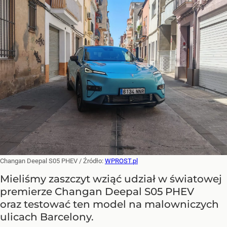
Changan Deepal S05 PHEV
/ Źródło:
WPROST.pl
Mieliśmy zaszczyt wziąć udział w światowej
premierze Changan Deepal S05 PHEV
oraz testować ten model na malowniczych
ulicach Barcelony.