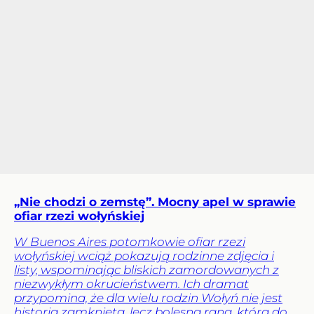
„Nie chodzi o zemstę”. Mocny apel w sprawie
ofiar rzezi wołyńskiej
W Buenos Aires potomkowie ofiar rzezi
wołyńskiej wciąż pokazują rodzinne zdjęcia i
listy, wspominając bliskich zamordowanych z
niezwykłym okrucieństwem. Ich dramat
przypomina, że dla wielu rodzin Wołyń nie jest
historią zamkniętą, lecz bolesną raną, która do