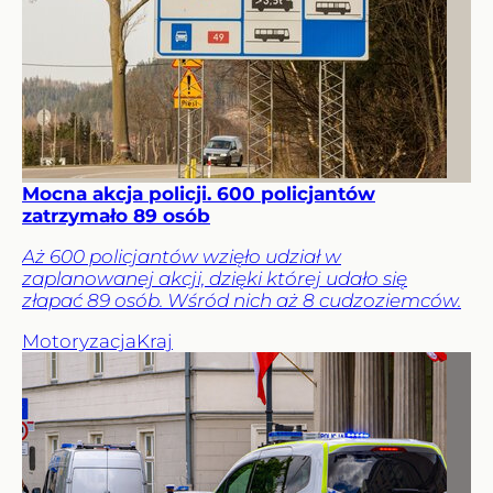
Mocna akcja policji. 600 policjantów
zatrzymało 89 osób
Aż 600 policjantów wzięło udział w
zaplanowanej akcji, dzięki której udało się
złapać 89 osób. Wśród nich aż 8 cudzoziemców.
Motoryzacja
Kraj