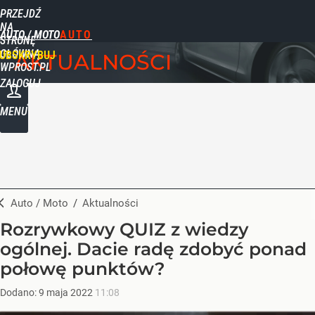
PRZEJDŹ
NA
AUTO / MOTO
STRONĘ
GŁÓWNĄ
UBSKRYBUJ
AKTUALNOŚCI
WPROST.PL
ZALOGUJ
MENU
Auto / Moto
/
Aktualności
Rozrywkowy QUIZ z wiedzy
ogólnej. Dacie radę zdobyć ponad
połowę punktów?
Dodano:
9
maja
2022
11:08