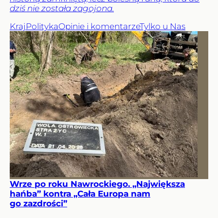
dziś nie została zagojona.
Kraj
Polityka
Opinie i komentarze
Tylko u Nas
Wrze po roku Nawrockiego. „Największa
hańba” kontra „Cała Europa nam
go zazdrości”