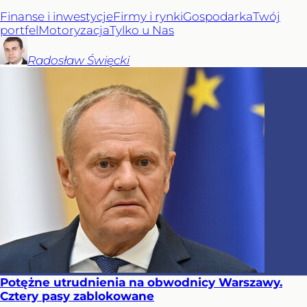
Finanse i inwestycje
Firmy i rynki
Gospodarka
Twój
portfel
Motoryzacja
Tylko u Nas
Radosław
Święcki
Potężne utrudnienia na obwodnicy Warszawy.
Cztery pasy zablokowane