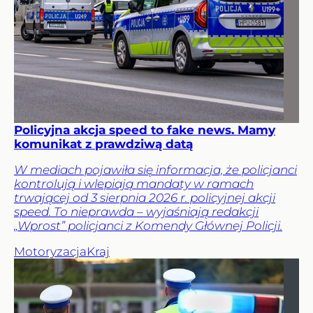
Policyjna akcja speed to fake news. Mamy
komunikat z prawdziwą datą
W mediach pojawiła się informacja, że policjanci
kontrolują i wlepiają mandaty w ramach
trwającej od 3 sierpnia 2026 r. policyjnej akcji
speed. To nieprawda – wyjaśniają redakcji
„Wprost” policjanci z Komendy Głównej Policji.
Motoryzacja
Kraj