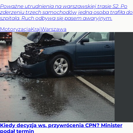
Poważne utrudnienia na warszawskiej trasie S2. Po
zderzeniu trzech samochodów jedna osoba trafiła do
szpitala. Ruch odbywa się pasem awaryjnym.
Motoryzacja
Kraj
Warszawa
Kiedy decyzja ws. przywrócenia CPN? Minister
podał termin