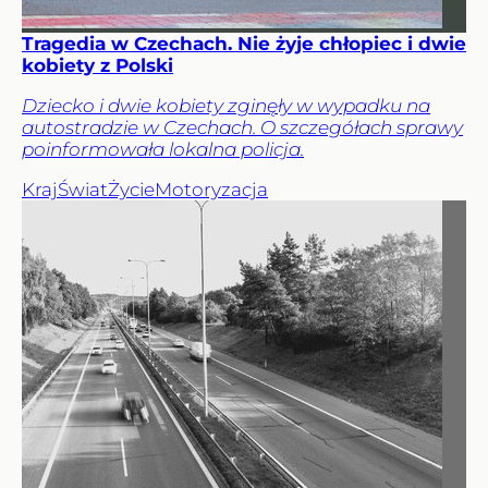
Tragedia w Czechach. Nie żyje chłopiec i dwie
kobiety z Polski
Dziecko i dwie kobiety zginęły w wypadku na
autostradzie w Czechach. O szczegółach sprawy
poinformowała lokalna policja.
Kraj
Świat
Życie
Motoryzacja