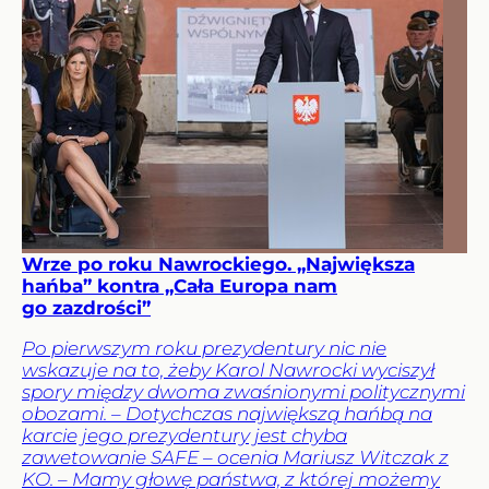
Wrze po roku Nawrockiego. „Największa
hańba” kontra „Cała Europa nam
go zazdrości”
Po pierwszym roku prezydentury nic nie
wskazuje na to, żeby Karol Nawrocki wyciszył
spory między dwoma zwaśnionymi politycznymi
obozami. – Dotychczas największą hańbą na
karcie jego prezydentury jest chyba
zawetowanie SAFE – ocenia Mariusz Witczak z
KO. – Mamy głowę państwa, z której możemy