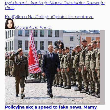
być dumni – kontruje Marek Jakubiak z Rozwoju
Plus.
Kraj
Tylko u Nas
Polityka
Opinie i komentarze
Magdalena
Frindt
Policyjna akcja speed to fake news. Mamy