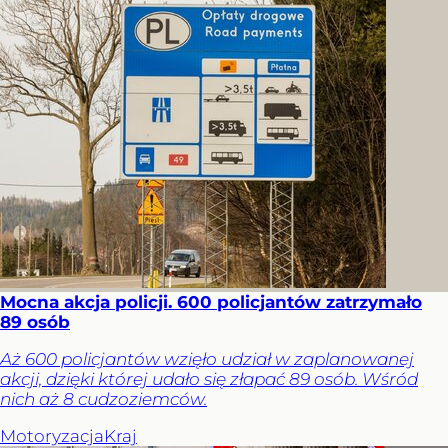
Mocna akcja policji. 600 policjantów zatrzymało
89 osób
Aż 600 policjantów wzięło udział w zaplanowanej
akcji, dzięki której udało się złapać 89 osób. Wśród
nich aż 8 cudzoziemców.
Motoryzacja
Kraj