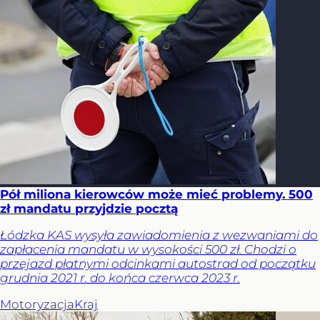
Pół miliona kierowców może mieć problemy. 500
zł mandatu przyjdzie pocztą
Łódzka KAS wysyła zawiadomienia z wezwaniami do
zapłacenia mandatu w wysokości 500 zł. Chodzi o
przejazd płatnymi odcinkami autostrad od początku
grudnia 2021 r. do końca czerwca 2023 r.
Motoryzacja
Kraj