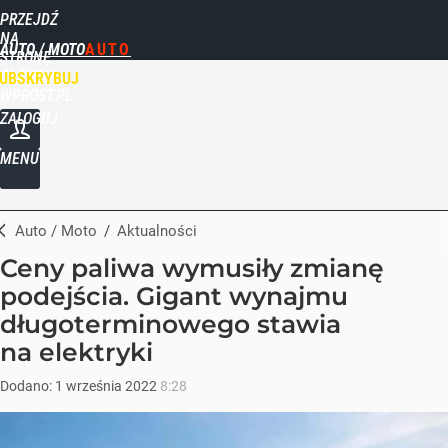
PRZEJDŹ
NA
AUTO / MOTO
STRONĘ
GŁÓWNĄ
UBSKRYBUJ
WPROST.PL
ZALOGUJ
MENU
Auto / Moto
/
Aktualności
Ceny paliwa wymusiły zmianę
podejścia. Gigant wynajmu
długoterminowego stawia
na elektryki
Dodano:
1
września
2022
8:28