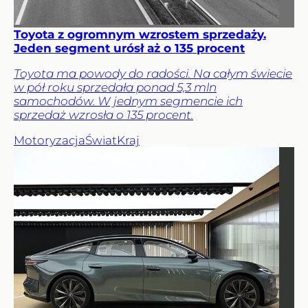
Toyota z ogromnym wzrostem sprzedaży.
Jeden segment urósł aż o 135 procent
Toyota ma powody do radości. Na całym świecie
w pół roku sprzedała ponad 5,3 mln
samochodów. W jednym segmencie ich
sprzedaż wzrosła o 135 procent.
Motoryzacja
Świat
Kraj