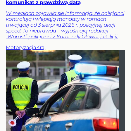
komunikat z prawdziwą datą
W mediach pojawiła się informacja, że policjanci
kontrolują i wlepiają mandaty w ramach
trwającej od 3 sierpnia 2026 r. policyjnej akcji
speed. To nieprawda – wyjaśniają redakcji
„Wprost” policjanci z Komendy Głównej Policji.
Motoryzacja
Kraj