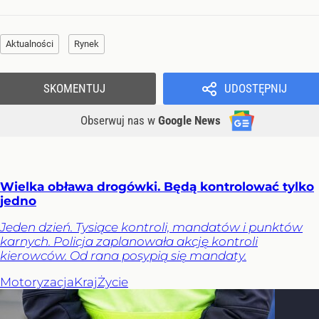
Aktualności
Rynek
SKOMENTUJ
UDOSTĘPNIJ
Obserwuj nas
w
Google News
Wielka obława drogówki. Będą kontrolować tylko
jedno
Jeden dzień. Tysiące kontroli, mandatów i punktów
karnych. Policja zaplanowała akcję kontroli
kierowców. Od rana posypią się mandaty.
Motoryzacja
Kraj
Życie