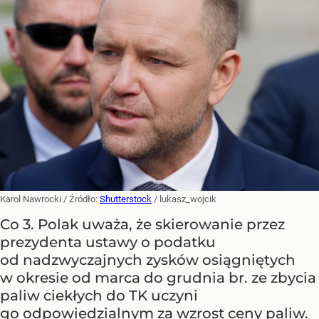
Karol Nawrocki
/ Źródło:
Shutterstock
/
lukasz_wojcik
Co 3. Polak uważa, że skierowanie przez
prezydenta ustawy o podatku
od nadzwyczajnych zysków osiągniętych
w okresie od marca do grudnia br. ze zbycia
paliw ciekłych do TK uczyni
go odpowiedzialnym za wzrost ceny paliw.