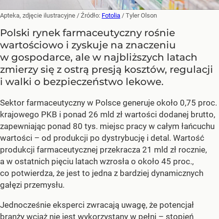
Apteka, zdjęcie ilustracyjne
/ Źródło:
Fotolia
/
Tyler Olson
Polski rynek farmaceutyczny rośnie
wartościowo i zyskuje na znaczeniu
w gospodarce, ale w najbliższych latach
zmierzy się z ostrą presją kosztów, regulacji
i walki o bezpieczeństwo lekowe.
Sektor farmaceutyczny w Polsce generuje około 0,75 proc.
krajowego PKB i ponad 26 mld zł wartości dodanej brutto,
zapewniając ponad 80 tys. miejsc pracy w całym łańcuchu
wartości – od produkcji po dystrybucję i detal. Wartość
produkcji farmaceutycznej przekracza 21 mld zł rocznie,
a w ostatnich pięciu latach wzrosła o około 45 proc.,
co potwierdza, że jest to jedna z bardziej dynamicznych
gałęzi przemysłu.
Jednocześnie eksperci zwracają uwagę, że potencjał
branży wciąż nie jest wykorzystany w pełni – stopień