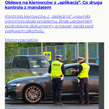
Obława na kierowców z „aplikacją”. Co druga
kontrola z mandatem
Kontrola kierowców z „aplikacją” ujawniła
ogromną skalę problemu. Brak uprawnień,
podrobione dokumenty, a nawet jazda pod
wpływem alkoholu.
Motoryzacja
Kraj