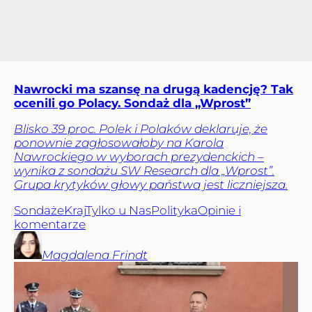
Nawrocki ma szansę na drugą kadencję? Tak
ocenili go Polacy. Sondaż dla „Wprost”
Blisko 39 proc. Polek i Polaków deklaruje, że
ponownie zagłosowałoby na Karola
Nawrockiego w wyborach prezydenckich –
wynika z sondażu SW Research dla „Wprost”.
Grupa krytyków głowy państwa jest liczniejsza.
Sondaże
Kraj
Tylko u Nas
Polityka
Opinie i
komentarze
Magdalena
Frindt