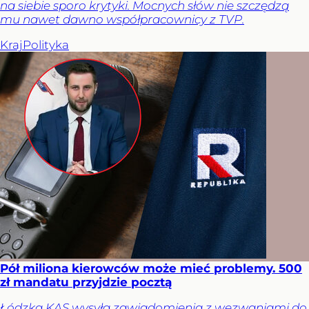
na siebie sporo krytyki. Mocnych słów nie szczędzą
mu nawet dawno współpracownicy z TVP.
Kraj
Polityka
Pół miliona kierowców może mieć problemy. 500
zł mandatu przyjdzie pocztą
Łódzka KAS wysyła zawiadomienia z wezwaniami do