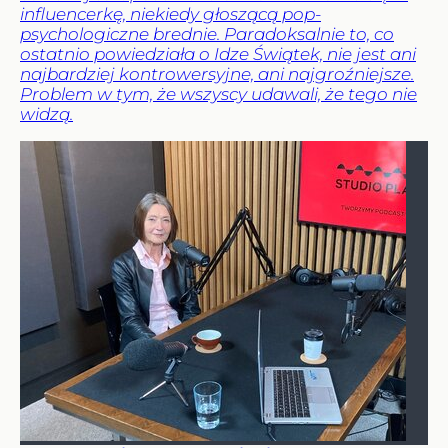
influencerkę, niekiedy głoszącą pop-
psychologiczne brednie. Paradoksalnie to, co
ostatnio powiedziała o Idze Świątek, nie jest ani
najbardziej kontrowersyjne, ani najgroźniejsze.
Problem w tym, że wszyscy udawali, że tego nie
widzą.