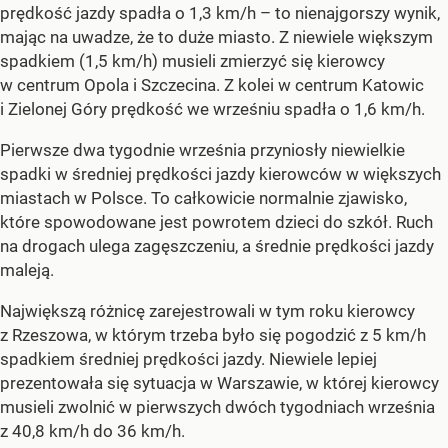
prędkość jazdy spadła o 1,3 km/h – to nienajgorszy wynik,
mając na uwadze, że to duże miasto. Z niewiele większym
spadkiem (1,5 km/h) musieli zmierzyć się kierowcy
w centrum Opola i Szczecina. Z kolei w centrum Katowic
i Zielonej Góry prędkość we wrześniu spadła o 1,6 km/h.
Pierwsze dwa tygodnie września przyniosły niewielkie
spadki w średniej prędkości jazdy kierowców w większych
miastach w Polsce. To całkowicie normalnie zjawisko,
które spowodowane jest powrotem dzieci do szkół. Ruch
na drogach ulega zagęszczeniu, a średnie prędkości jazdy
maleją.
Największą różnicę zarejestrowali w tym roku kierowcy
z Rzeszowa, w którym trzeba było się pogodzić z 5 km/h
spadkiem średniej prędkości jazdy. Niewiele lepiej
prezentowała się sytuacja w Warszawie, w której kierowcy
musieli zwolnić w pierwszych dwóch tygodniach września
z 40,8 km/h do 36 km/h.