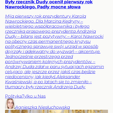
Były rzecznik Dudy ocenił pierwszy rok
Nawrockiego. Padły mocne słowa
Mija pierwszy rok prezydentury Karola
Nawrockiego. Dla Marcina Kędryny –
wieloletniego współpracownika i byłego
rzecznika prasowego prezydenta Andrzeja
Dudy – bilans jest pozytywny: – Karol Nawrocki
na obecny czas permanentnego kryzysu
politycznego sprawuje swój urząd w sposób
dojrzały i adekwatny do wyzwań – akcentuje.
Jednocześnie przestrzega przed
porównywaniem kolejnych prezydentów. –
Andrzej Duda zdał w paru sytuacjach egzamin
celująco, ale jeszcze przez jakiś czas będzie
niedoceniony, jak kiedyś Aleksander
Kwaśniewski, a po latach się to zmieniło –
tłumaczy były rzecznik Andrzeja Dudy.
Polityka
Tylko u Nas
Agnieszka
Niesłuchowska