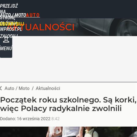
PRZEJDŹ
NA
AUTO / MOTO
STRONĘ
GŁÓWNĄ
UBSKRYBUJ
AKTUALNOŚCI
WPROST.PL
ZALOGUJ
MENU
Auto / Moto
/
Aktualności
Początek roku szkolnego. Są korki,
więc Polacy radykalnie zwolnili
Dodano:
16
września
2022
8:42