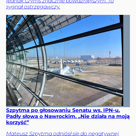
jednak czymś znacznie poważniejszym. To
sygnał ostrzegawczy.
Szpytma po głosowaniu Senatu ws. IPN-u.
Padły słowa o Nawrockim. „Nie działa na moją
korzyść”
Mateusz Szpytma odniósł się do negatywnej