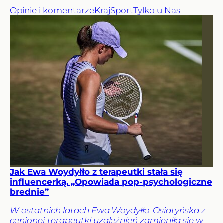
Opinie i komentarze
Kraj
Sport
Tylko u Nas
Jak Ewa Woydyłło z terapeutki stała się
influencerką. „Opowiada pop-psychologiczne
brednie”
W ostatnich latach Ewa Woydyłło-Osiatyńska z
cenionej terapeutki uzależnień zamieniła się w