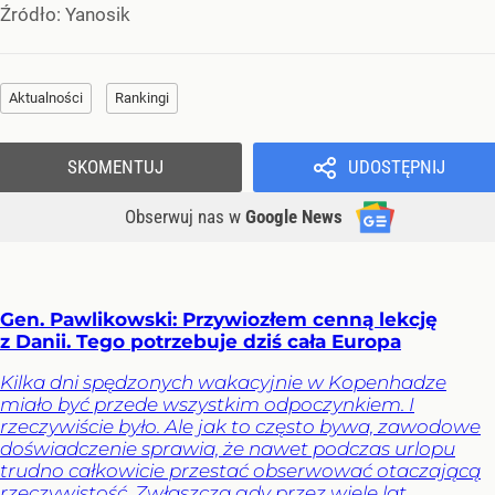
Źródło:
Yanosik
Aktualności
Rankingi
SKOMENTUJ
UDOSTĘPNIJ
Obserwuj nas
w
Google News
Gen. Pawlikowski: Przywiozłem cenną lekcję
z Danii. Tego potrzebuje dziś cała Europa
Kilka dni spędzonych wakacyjnie w Kopenhadze
miało być przede wszystkim odpoczynkiem. I
rzeczywiście było. Ale jak to często bywa, zawodowe
doświadczenie sprawia, że nawet podczas urlopu
trudno całkowicie przestać obserwować otaczającą
rzeczywistość. Zwłaszcza gdy przez wiele lat