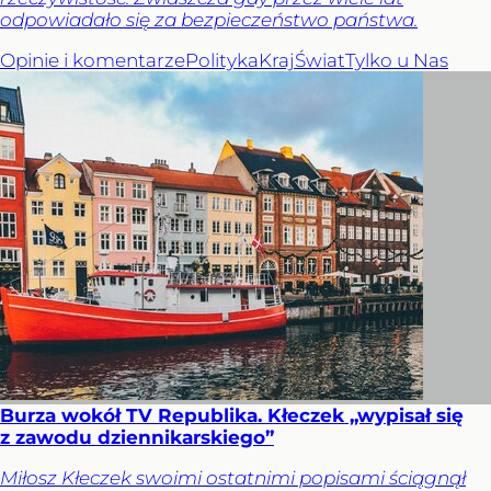
odpowiadało się za bezpieczeństwo państwa.
Opinie i komentarze
Polityka
Kraj
Świat
Tylko u Nas
Burza wokół TV Republika. Kłeczek „wypisał się
z zawodu dziennikarskiego”
Miłosz Kłeczek swoimi ostatnimi popisami ściągnął