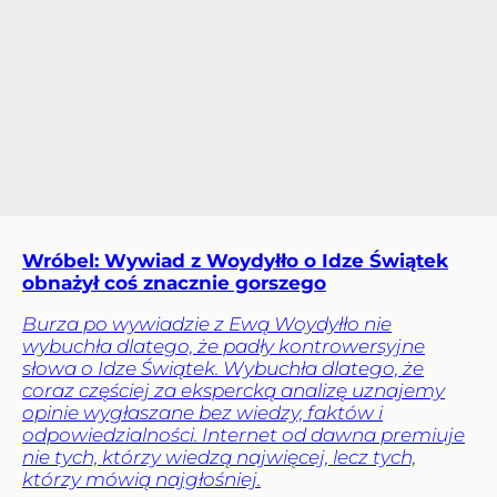
Wróbel: Wywiad z Woydyłło o Idze Świątek
obnażył coś znacznie gorszego
Burza po wywiadzie z Ewą Woydyłło nie
wybuchła dlatego, że padły kontrowersyjne
słowa o Idze Świątek. Wybuchła dlatego, że
coraz częściej za ekspercką analizę uznajemy
opinie wygłaszane bez wiedzy, faktów i
odpowiedzialności. Internet od dawna premiuje
nie tych, którzy wiedzą najwięcej, lecz tych,
którzy mówią najgłośniej.