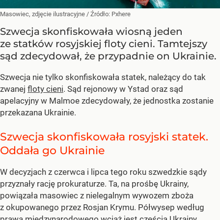
Masowiec, zdjęcie ilustracyjne
/ Źródło:
Pxhere
Szwecja skonfiskowała wiosną jeden
ze statków rosyjskiej floty cieni. Tamtejszy
sąd zdecydował, że przypadnie on Ukrainie.
Szwecja nie tylko skonfiskowała statek, należący do tak
zwanej
floty cieni
. Sąd rejonowy w Ystad oraz sąd
apelacyjny w Malmoe zdecydowały, że jednostka zostanie
przekazana Ukrainie.
Szwecja skonfiskowała rosyjski statek.
Oddała go Ukrainie
W decyzjach z czerwca i lipca tego roku szwedzkie sądy
przyznały rację prokuraturze. Ta, na prośbę Ukrainy,
powiązała masowiec z nielegalnym wywozem zboża
z okupowanego przez Rosjan Krymu. Półwysep według
prawa międzynarodowego wciąż jest częścią Ukrainy.