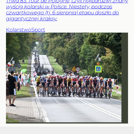
Trwa 83. Tour de Pologne, czyli najbardziej znany
wyścig kolarski w Polsce. Niestety, podczas
czwartkowego (tj. 6 sierpnia) etapu doszło do
gigantycznej kraksy.
Kolarstwo
Sport