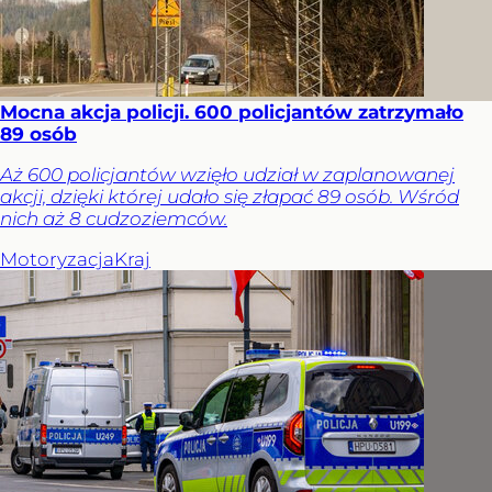
Mocna akcja policji. 600 policjantów zatrzymało
89 osób
Aż 600 policjantów wzięło udział w zaplanowanej
akcji, dzięki której udało się złapać 89 osób. Wśród
nich aż 8 cudzoziemców.
Motoryzacja
Kraj