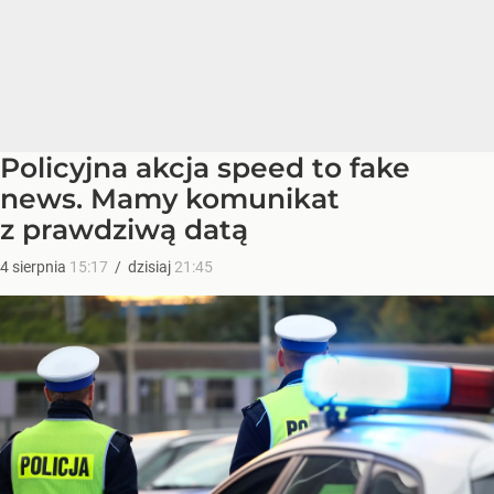
Policyjna akcja speed to fake
news. Mamy komunikat
z prawdziwą datą
4
sierpnia
15:17
/
dzisiaj
21:45