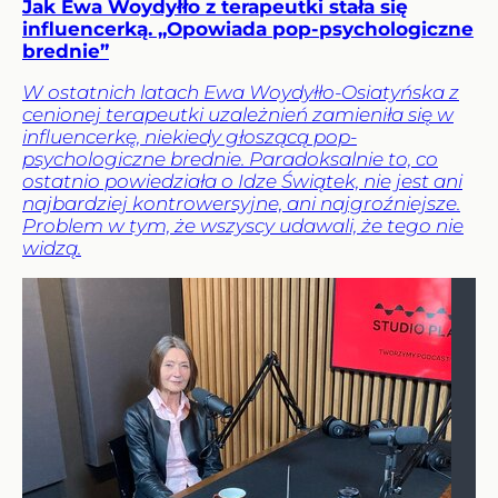
Jak Ewa Woydyłło z terapeutki stała się
influencerką. „Opowiada pop-psychologiczne
brednie”
W ostatnich latach Ewa Woydyłło-Osiatyńska z
cenionej terapeutki uzależnień zamieniła się w
influencerkę, niekiedy głoszącą pop-
psychologiczne brednie. Paradoksalnie to, co
ostatnio powiedziała o Idze Świątek, nie jest ani
najbardziej kontrowersyjne, ani najgroźniejsze.
Problem w tym, że wszyscy udawali, że tego nie
widzą.