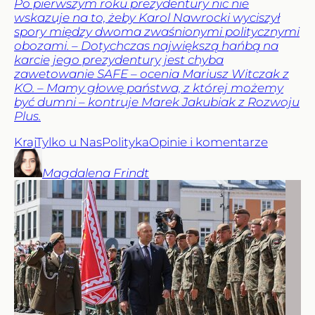
Po pierwszym roku prezydentury nic nie
wskazuje na to, żeby Karol Nawrocki wyciszył
spory między dwoma zwaśnionymi politycznymi
obozami. – Dotychczas największą hańbą na
karcie jego prezydentury jest chyba
zawetowanie SAFE – ocenia Mariusz Witczak z
KO. – Mamy głowę państwa, z której możemy
być dumni – kontruje Marek Jakubiak z Rozwoju
Plus.
Kraj
Tylko u Nas
Polityka
Opinie i komentarze
Magdalena
Frindt