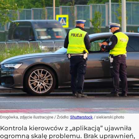
Drogówka, zdjęcie ilustracyjne
/ Źródło:
Shutterstock
/
siekierski.photo
Kontrola kierowców z „aplikacją” ujawniła
ogromną skalę problemu. Brak uprawnień,