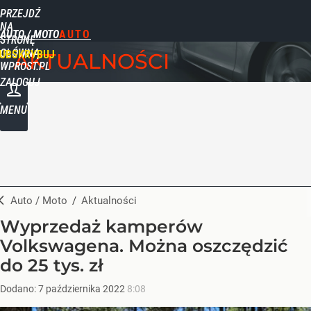
PRZEJDŹ
NA
AUTO / MOTO
STRONĘ
GŁÓWNĄ
UBSKRYBUJ
AKTUALNOŚCI
WPROST.PL
ZALOGUJ
MENU
Auto / Moto
/
Aktualności
Wyprzedaż kamperów
Volkswagena. Można oszczędzić
do 25 tys. zł
Dodano:
7
października
2022
8:08