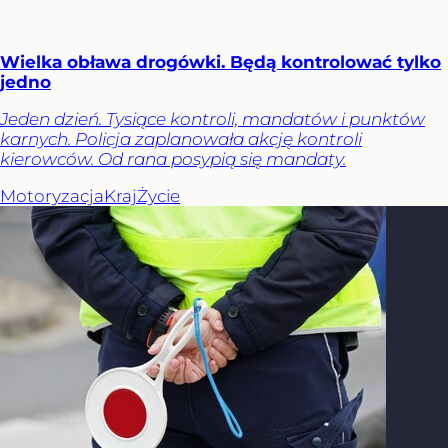
Wielka obława drogówki. Będą kontrolować tylko
jedno
Jeden dzień. Tysiące kontroli, mandatów i punktów
karnych. Policja zaplanowała akcję kontroli
kierowców. Od rana posypią się mandaty.
Motoryzacja
Kraj
Życie