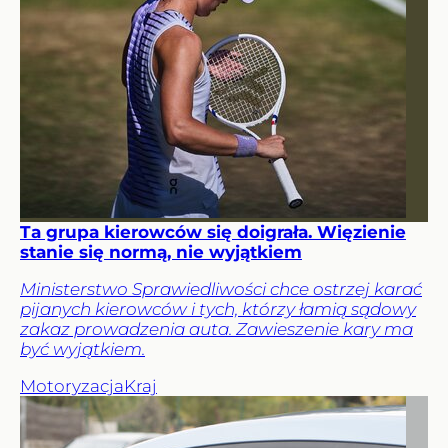
Ta grupa kierowców się doigrała. Więzienie
stanie się normą, nie wyjątkiem
Ministerstwo Sprawiedliwości chce ostrzej karać
pijanych kierowców i tych, którzy łamią sądowy
zakaz prowadzenia auta. Zawieszenie kary ma
być wyjątkiem.
Motoryzacja
Kraj