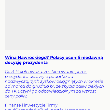
Wina Nawrockiego? Polacy ocenili niedawną
decyzję prezydenta
Co 3. Polak uważa, że skierowanie przez
prezydenta ustawy o podatku od
nadzwyczajnych zysków osiągniętych w okresie
od marca do grudnia br. ze zbycia paliw ciekłych
do TK uczyni go odpowiedzialnym za wzrost
ceny paliw.
Finanse i inwestycje
Firmy i
rynki
Gospodarka
Twój portfel
Motoryzacja