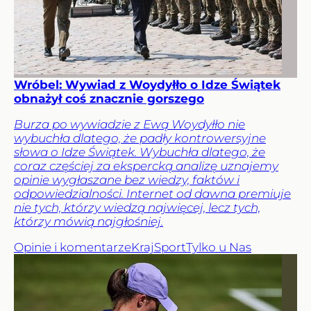
Wróbel: Wywiad z Woydyłło o Idze Świątek
obnażył coś znacznie gorszego
Burza po wywiadzie z Ewą Woydyłło nie
wybuchła dlatego, że padły kontrowersyjne
słowa o Idze Świątek. Wybuchła dlatego, że
coraz częściej za ekspercką analizę uznajemy
opinie wygłaszane bez wiedzy, faktów i
odpowiedzialności. Internet od dawna premiuje
nie tych, którzy wiedzą najwięcej, lecz tych,
którzy mówią najgłośniej.
Opinie i komentarze
Kraj
Sport
Tylko u Nas