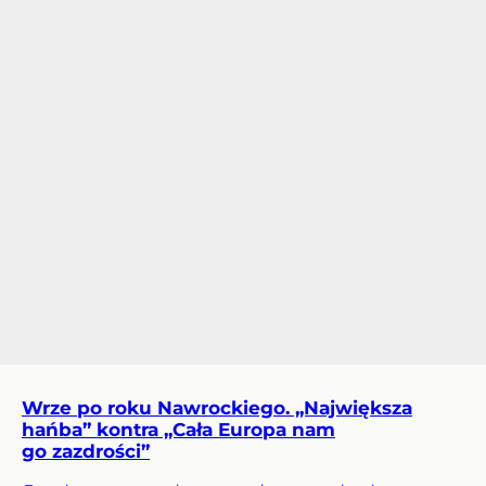
Wrze po roku Nawrockiego. „Największa
hańba” kontra „Cała Europa nam
go zazdrości”