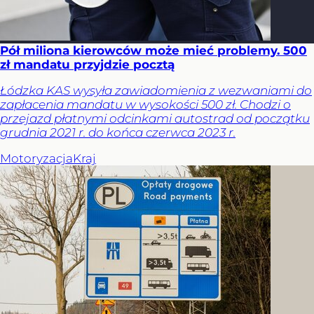
Pół miliona kierowców może mieć problemy. 500
zł mandatu przyjdzie pocztą
Łódzka KAS wysyła zawiadomienia z wezwaniami do
zapłacenia mandatu w wysokości 500 zł. Chodzi o
przejazd płatnymi odcinkami autostrad od początku
grudnia 2021 r. do końca czerwca 2023 r.
Motoryzacja
Kraj