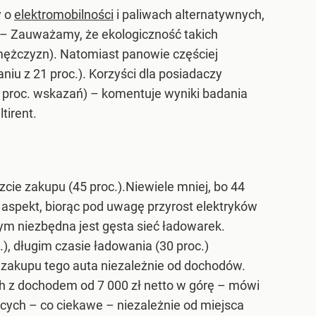
y o
elektromobilności
i paliwach alternatywnych,
– Zauważamy, że ekologiczność takich
 mężczyzn). Natomiast panowie częściej
iu z 21 proc.). Korzyści dla posiadaczy
 proc. wskazań) –
komentuje wyniki badania
tirent.
szcie zakupu (45 proc.).Niewiele mniej, bo 44
y aspekt, biorąc pod uwagę przyrost elektryków
ym niezbędna jest gęsta sieć ładowarek.
), długim czasie ładowania (30 proc.)
 zakupu tego auta niezależnie od dochodów.
h z dochodem od 7 000 zł netto w górę –
mówi
ących – co ciekawe – niezależnie od miejsca