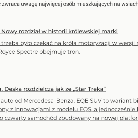
zwraca uwagę najwięcej osób mieszkających na wsiach (
Nowy rozdział w historii królewskiej marki
trzeba było czekać na króla motoryzacji w wersji 
Royce Spectre obejmuje tron.
Deska rozdzielcza jak ze „Star Treka”
auto od Mercedesa-Benza. EQE SUV to wariant bi
pny z innowacjami z modelu EQS, a jednocześnie 
To czwarty samochód zbudowany na nowej platformi