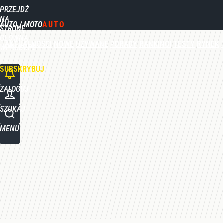
PRZEJDŹ
Udostępnij
0
Skomentuj
NA
AUTO / MOTO
STRONĘ
GŁÓWNĄ
AKTUALNOŚCI
NOWE
UŻYWANE
PORADY
RANKINGI
TESTY
RYNEK
WPROST.PL
SUBSKRYBUJ
ZALOGUJ
SZUKAJ
MENU