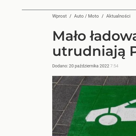
Wprost
/
Auto / Moto
/
Aktualności
Mało ładowa
utrudniają
Dodano:
20
października
2022
7:54