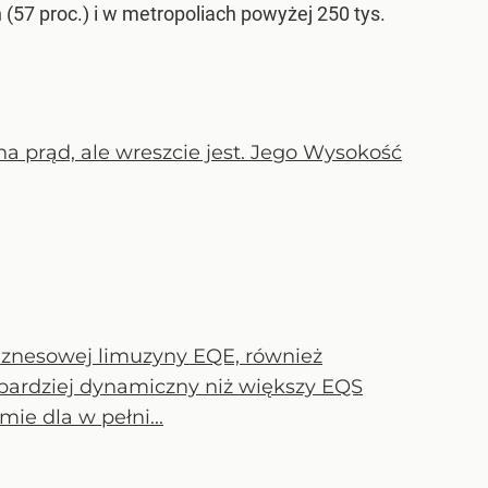
57 proc.) i w metropoliach powyżej 250 tys.
na prąd, ale wreszcie jest. Jego Wysokość
znesowej limuzyny EQE, również
bardziej dynamiczny niż większy EQS
e dla w pełni...