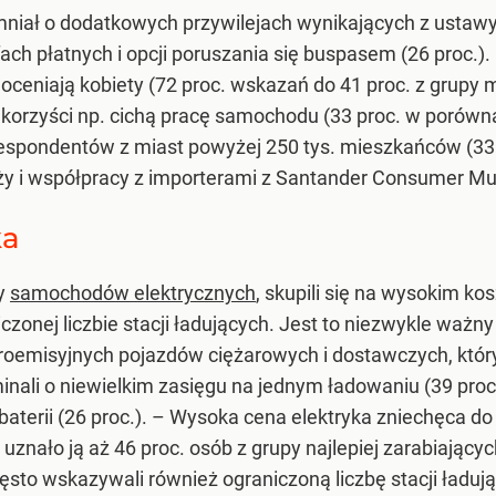
iał o dodatkowych przywilejach wynikających z ustaw
ach płatnych i opcji poruszania się buspasem (26 proc.).
ceniają kobiety (72 proc. wskazań do 41 proc. z grupy
korzyści np. cichą pracę samochodu (33 proc. w porównan
 respondentów z miast powyżej 250 tys. mieszkańców (33
aży i współpracy z importerami z Santander Consumer Mul
ka
dy
samochodów elektrycznych
, skupili się na wysokim ko
zonej liczbie stacji ładujących. Jest to niezwykle ważn
roemisyjnych pojazdów ciężarowych i dostawczych, któr
nali o niewielkim zasięgu na jednym ładowaniu (39 proc.
aterii (26 proc.).
– Wysoka cena elektryka zniechęca do
nało ją aż 46 proc. osób z grupy najlepiej zarabiającyc
ęsto wskazywali również ograniczoną liczbę stacji ładuj