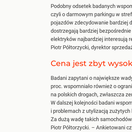
Podobny odsetek badanych wspomn
czyli o darmowym parkingu w stref
pojazdów zdecydowanie bardziej do
dostrzegają bardziej bezpośrednie 
elektryków najbardziej interesują
Piotr Półtorzycki, dyrektor sprzed
Cena jest zbyt wyso
Badani zapytani o największe wa
proc. wspomniało również o ogranic
na polskich drogach, zwłaszcza ze
W dalszej kolejności badani wspomi
i problemach z utylizacją zużytych b
Za dużą wadę takich samochodów uz
Piotr Półtorzycki.
– Ankietowani cz