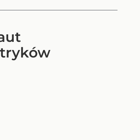
aut
ktryków