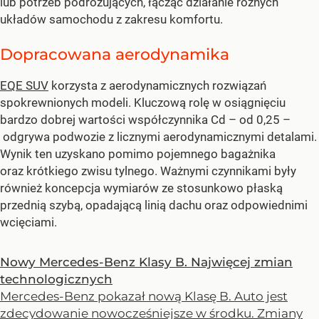
lub potrzeb podróżujących, łącząc działanie różnych
układów samochodu z zakresu komfortu.
Dopracowana aerodynamika
EQE SUV
korzysta z aerodynamicznych rozwiązań
spokrewnionych modeli. Kluczową rolę w osiągnięciu
bardzo dobrej wartości współczynnika Cd – od 0,25 –
odgrywa podwozie z licznymi aerodynamicznymi detalami.
Wynik ten uzyskano pomimo pojemnego bagażnika
oraz krótkiego zwisu tylnego. Ważnymi czynnikami były
również koncepcja wymiarów ze stosunkowo płaską
przednią szybą, opadającą linią dachu oraz odpowiednimi
wcięciami.
Nowy Mercedes-Benz Klasy B. Najwięcej zmian
technologicznych
Mercedes-Benz pokazał nową Klasę B. Auto jest
zdecydowanie nowocześniejsze w środku. Zmiany