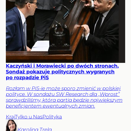
Kaczyński i Morawiecki po dwóch stronach.
Sondaż pokazuje politycznych wygranych
po rozpadzie PiS
Rozłam w PiS-ie może sporo zmienić w polskiej
polityce. W sondażu SW Research dla „Wprost”
sprawdziliśmy, która partia będzie największym
beneficjentem ewentualnych zmian.
Kraj
Tylko u Nas
Polityka
Karolina
Trela