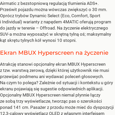
Airmatic z bezstopniową regulacją tłumienia ADS+.
Prześwit pojazdu można wówczas zwiększyć o 30 mm.
Oprócz trybów Dynamic Select (Eco, Comfort, Sport
i Individual) warianty z napędem 4MATIC oferują program
do jazdy w terenie – Offroad. Na życzenie elektrycznego
SUV-a można wyposażyć w skrętną tylną oś; maksymalny
kąt skrętu tylnych kół wynosi 10 stopni.
Ekran MBUX Hyperscreen na życzenie
Atrakcję stanowi opcjonalny ekran MBUX Hyperscreen
z tzw. warstwą zerową, dzięki której użytkownik nie musi
przewijać podmenu ani wydawać poleceń głosowych.
Na czym to polega? Zależnie od sytuacji i kontekstu u góry
ekranu pojawiają się sugestie odpowiednich aplikacji.
Opcjonalny MBUX Hyperscreen niemal płynnie łączy
ze sobą trzy wyświetlacze, tworząc pas o szerokości
ponad 141 cm. Pasażer z przodu może mieć do dyspozycji
12,3-calowy wyświetlacz OLED z własnym interfejsem