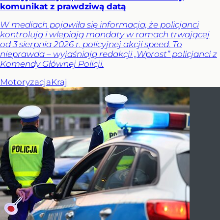
komunikat z prawdziwą datą
W mediach pojawiła się informacja, że policjanci
kontrolują i wlepiają mandaty w ramach trwającej
od 3 sierpnia 2026 r. policyjnej akcji speed. To
nieprawda – wyjaśniają redakcji „Wprost” policjanci z
Komendy Głównej Policji.
Motoryzacja
Kraj