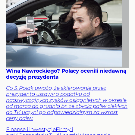
Wina Nawrockiego? Polacy ocenili niedawną
decyzję prezydenta
Co 3. Polak uważa, że skierowanie przez
prezydenta ustawy o podatku od
nadzwyczajnych zysków osiągniętych w okresie
od marca do grudnia br. ze zbycia paliw ciekłych
do TK uczyni go odpowiedzialnym za wzrost
ceny paliw.
Finanse i inwestycje
Firmy i