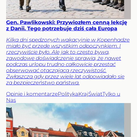
Gen. Pawlikowski: Przywiozłem cenną lekcję
z Danii. Tego potrzebuje dziś cała Europa
Kilka dni spędzonych wakacyjnie w Kopenhadze
miało być przede wszystkim odpoczynkiem. I
rzeczywiście było. Ale jak to często bywa,
zawodowe doświadczenie sprawia, że nawet
podczas urlopu trudno całkowicie przestać
obserwować otaczającą rzeczywistość.
Zwłaszcza gdy przez wiele lat odpowiadało się
za bezpieczeństwo państwa.
Opinie i komentarze
Polityka
Kraj
Świat
Tylko u
Nas