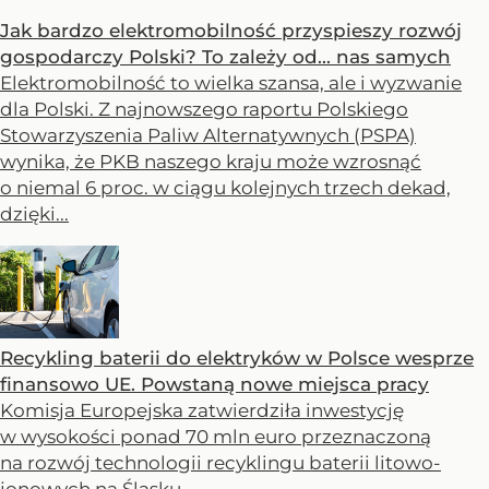
Jak bardzo elektromobilność przyspieszy rozwój
gospodarczy Polski? To zależy od... nas samych
Elektromobilność to wielka szansa, ale i wyzwanie
dla Polski. Z najnowszego raportu Polskiego
Stowarzyszenia Paliw Alternatywnych (PSPA)
wynika, że PKB naszego kraju może wzrosnąć
o niemal 6 proc. w ciągu kolejnych trzech dekad,
dzięki...
Recykling baterii do elektryków w Polsce wesprze
finansowo UE. Powstaną nowe miejsca pracy
Komisja Europejska zatwierdziła inwestycję
w wysokości ponad 70 mln euro przeznaczoną
na rozwój technologii recyklingu baterii litowo-
jonowych na Śląsku.