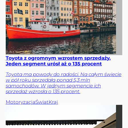
Toyota z ogromnym wzrostem sprzedaży.
Jeden segment urósł aż o 135 procent
Toyota ma powody do radości. Na całym świecie
w pół roku sprzedała ponad 5,3 mln
samochodów. W jednym segmencie ich
sprzedaż wzrosła o 135 procent.
Motoryzacja
Świat
Kraj