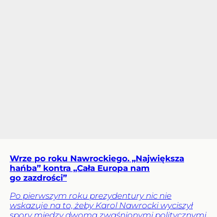
Wrze po roku Nawrockiego. „Największa
hańba” kontra „Cała Europa nam
go zazdrości”
Po pierwszym roku prezydentury nic nie
wskazuje na to, żeby Karol Nawrocki wyciszył
spory między dwoma zwaśnionymi politycznymi