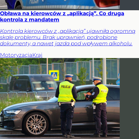
Obława na kierowców z „aplikacją”. Co druga
kontrola z mandatem
Kontrola kierowców z „aplikacją” ujawniła ogromną
skalę problemu. Brak uprawnień, podrobione
dokumenty, a nawet jazda pod wpływem alkoholu.
Motoryzacja
Kraj