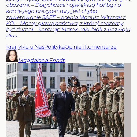
obozami. – Dotychczas największą hańbą na
karcie jego prezydentury jest chyba
zawetowanie SAFE – ocenia Mariusz Witczak z
KO. – Mamy głowę państwa, z której możemy
być dumni – kontruje Marek Jakubiak z Rozwoju
Plus.
Kraj
Tylko u Nas
Polityka
Opinie i komentarze
Magdalena
Frindt