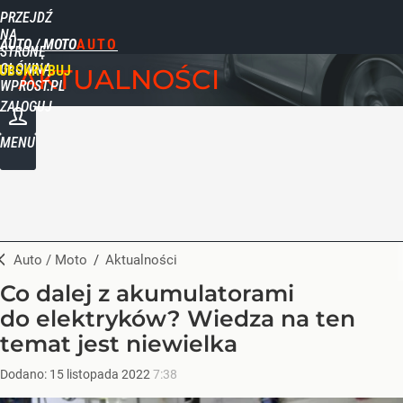
PRZEJDŹ
NA
AUTO / MOTO
STRONĘ
GŁÓWNĄ
UBSKRYBUJ
AKTUALNOŚCI
WPROST.PL
ZALOGUJ
MENU
Auto / Moto
/
Aktualności
Co dalej z akumulatorami
do elektryków? Wiedza na ten
temat jest niewielka
Dodano:
15
listopada
2022
7:38