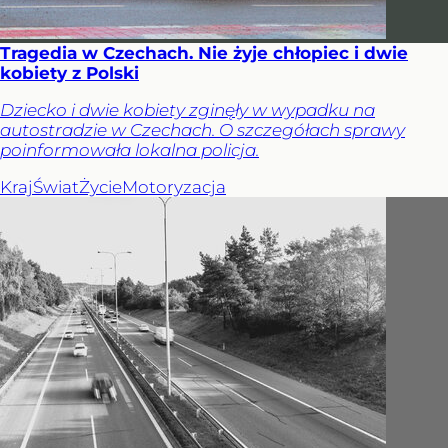
Tragedia w Czechach. Nie żyje chłopiec i dwie
kobiety z Polski
Dziecko i dwie kobiety zginęły w wypadku na
autostradzie w Czechach. O szczegółach sprawy
poinformowała lokalna policja.
Kraj
Świat
Życie
Motoryzacja