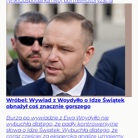
rynki
Gospodarka
Twój portfel
Motoryzacja
Wróbel: Wywiad z Woydyłło o Idze Świątek
obnażył coś znacznie gorszego
Burza po wywiadzie z Ewą Woydyłło nie
wybuchła dlatego, że padły kontrowersyjne
słowa o Idze Świątek. Wybuchła dlatego, że
coraz częściej za ekspercką analizę uznajemy