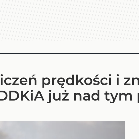
iczeń prędkości i z
DDKiA już nad tym 