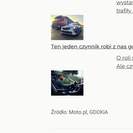
wystaw
trafił
Ten jeden czynnik robi z nas 
O roli
Ale cz
Źródło:
Moto.pl, GDDKiA