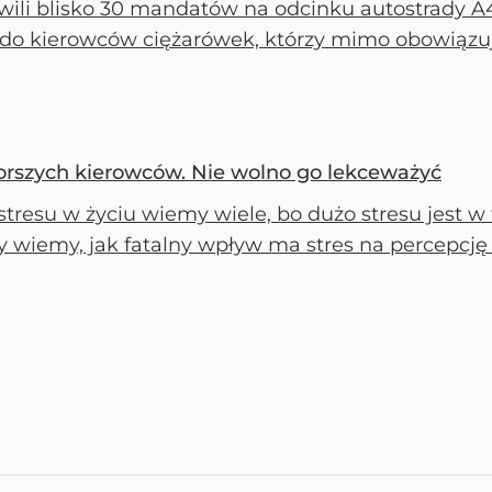
ili blisko 30 mandatów na odcinku autostrady A4 
y do kierowców ciężarówek, którzy mimo obowiązuj
gorszych kierowców. Nie wolno go lekceważyć
 stresu w życiu wiemy wiele, bo dużo stresu jest w
y wiemy, jak fatalny wpływ ma stres na percepcję