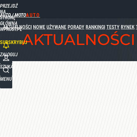
PRZEJDŹ
Udostępnij
0
Skomentuj
NA
AUTO / MOTO
STRONĘ
GŁÓWNĄ
AKTUALNOŚCI
NOWE
UŻYWANE
PORADY
RANKINGI
TESTY
RYNEK
WPROST.PL
AKTUALNOŚCI
SUBSKRYBUJ
ZALOGUJ
SZUKAJ
MENU