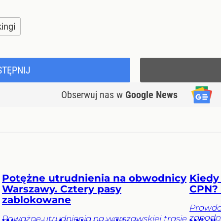
ingi
STĘPNIJ
Obserwuj nas
w
Google News
Potężne utrudnienia na obwodnicy
Kiedy
Warszawy. Cztery pasy
CPN? 
zablokowane
Prawdo
zapadni
Poważne utrudnienia na warszawskiej trasie