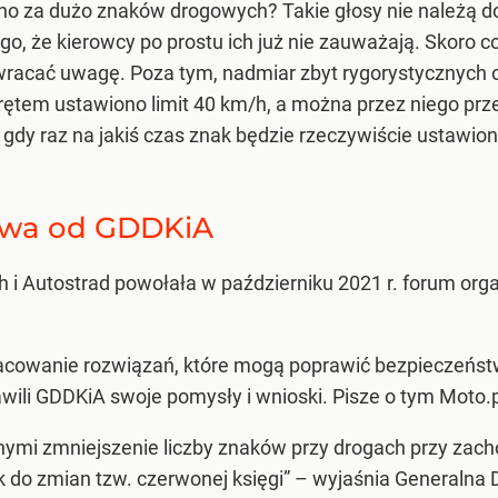
no za dużo znaków drogowych? Takie głosy nie należą do 
, że kierowcy po prostu ich już nie zauważają. Skoro co 
 zwracać uwagę. Poza tym, nadmiar zbyt rygorystycznych
krętem ustawiono limit 40 km/h, a można przez niego prz
gdy raz na jakiś czas znak będzie rzeczywiście ustawion
twa od GDDKiA
 i Autostrad powołała w październiku 2021 r. forum orga
racowanie rozwiązań, które mogą poprawić bezpieczeńst
ili GDDKiA swoje pomysły i wnioski. Pisze o tym Moto.p
nnymi zmniejszenie liczby znaków przy drogach przy za
 do zmian tzw. czerwonej księgi” – wyjaśnia Generalna 