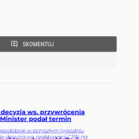
SKOMENTUJ
 decyzja ws. przywrócenia
Minister podał termin
podobnie w przyszłym tygodniu
e decyzja ws. reaktywacji CPN na