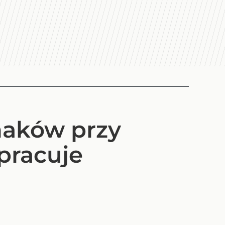
naków przy
pracuje