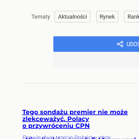
Aktualności
Rynek
Rank
UDO
Tego sondażu premier nie może
zlekceważyć. Polacy
o przywróceniu CPN
Prawie dwie trzecie Polaków chce