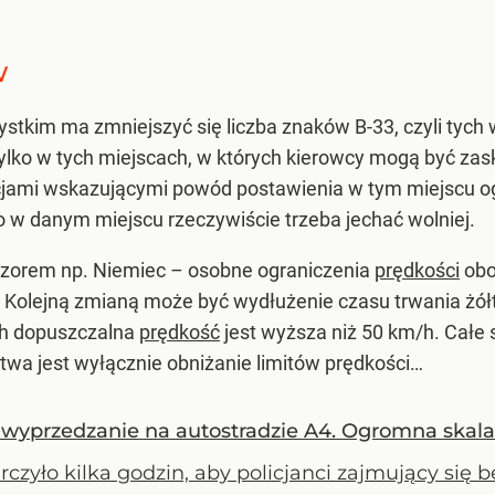
w
tkim ma zmniejszyć się liczba znaków B-33, czyli tych 
ko w tych miejscach, w których kierowcy mogą być zasko
jami wskazującymi powód postawienia w tym miejscu ogr
o w danym miejscu rzeczywiście trzeba jechać wolniej.
wzorem np. Niemiec – osobne ograniczenia
prędkości
obo
Kolejną zmianą może być wydłużenie czasu trwania żółt
ch dopuszczalna
prędkość
jest wyższa niż 50 km/h. Całe 
wa jest wyłącznie obniżanie limitów prędkości…
a wyprzedzanie na autostradzie A4. Ogromna skala
rczyło kilka godzin, aby policjanci zajmujący s