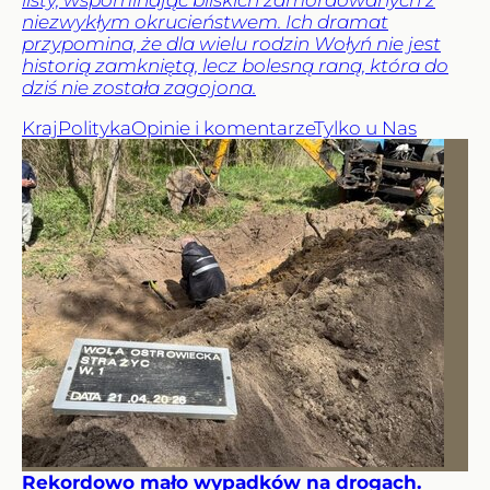
niezwykłym okrucieństwem. Ich dramat
przypomina, że dla wielu rodzin Wołyń nie jest
historią zamkniętą, lecz bolesną raną, która do
dziś nie została zagojona.
Kraj
Polityka
Opinie i komentarze
Tylko u Nas
Rekordowo mało wypadków na drogach.