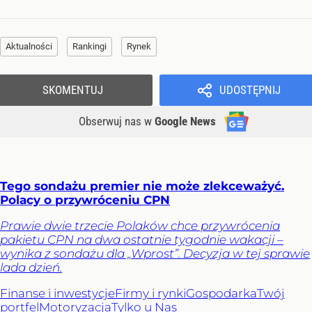
Aktualności
Rankingi
Rynek
SKOMENTUJ
UDOSTĘPNIJ
Obserwuj nas
w
Google News
Tego sondażu premier nie może zlekceważyć.
Polacy o przywróceniu CPN
Prawie dwie trzecie Polaków chce przywrócenia
pakietu CPN na dwa ostatnie tygodnie wakacji –
wynika z sondażu dla „Wprost”. Decyzja w tej sprawie
lada dzień.
Finanse i inwestycje
Firmy i rynki
Gospodarka
Twój
portfel
Motoryzacja
Tylko u Nas