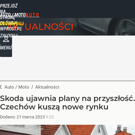
PRZEJDŹ
NA
AUTO / MOTO
STRONĘ
GŁÓWNĄ
UBSKRYBUJ
AKTUALNOŚCI
WPROST.PL
ZALOGUJ
MENU
Auto / Moto
/
Aktualności
Skoda ujawnia plany na przyszłość.
Czechów kuszą nowe rynku
Dodano:
21
marca
2023
9:32