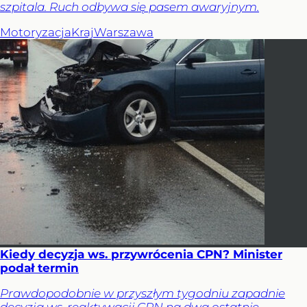
szpitala. Ruch odbywa się pasem awaryjnym.
Motoryzacja
Kraj
Warszawa
Kiedy decyzja ws. przywrócenia CPN? Minister
podał termin
Prawdopodobnie w przyszłym tygodniu zapadnie
decyzja ws. reaktywacji CPN na dwa ostatnie