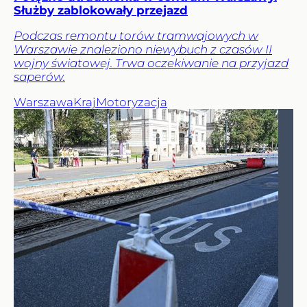
Służby zablokowały przejazd
Podczas remontu torów tramwajowych w
Warszawie znaleziono niewybuch z czasów II
wojny światowej. Trwa oczekiwanie na przyjazd
saperów.
Warszawa
Kraj
Motoryzacja