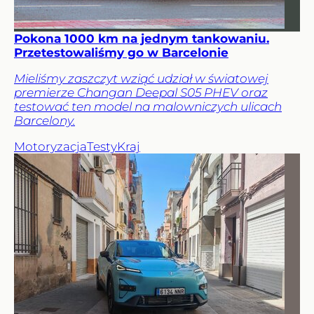
Pokona 1000 km na jednym tankowaniu.
Przetestowaliśmy go w Barcelonie
Mieliśmy zaszczyt wziąć udział w światowej
premierze Changan Deepal S05 PHEV oraz
testować ten model na malowniczych ulicach
Barcelony.
Motoryzacja
Testy
Kraj