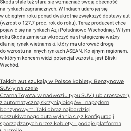
Skoda
stale też stara się wzmacniać swoją obecność
na rynkach zagranicznych. W Indiach udało jej się
w ubiegłym roku ponad dwukrotnie zwiększyć dostawy aut
(wzrost o 127,7 proc. rok do roku). Teraz producent chce
pojawić się na rynkach Azji Południowo-Wschodniej. W tym
roku
Skoda
zamierza wkroczyć na strategicznie ważny
dla niej rynek wietnamski, który ma utorować drogę
do wzrostu na innych rynkach ASEAN. Kolejnym regionem,
w którym koncern widzi potencjał wzrostu, jest Bliski
Wschód.
Takich aut szukają w Polsce kobiety. Benzynowe
SUV-y na czele
Czarna Toyota, w nadwoziu typu SUV (lub crossover),
z automatyczną skrzynią biegów i napędem
benzynowym. Taki obraz najbardziej
poszukiwanego auta wyłania się z konfiguracji
sporządzanych przez kobiety – podaje platforma
Carsmile.