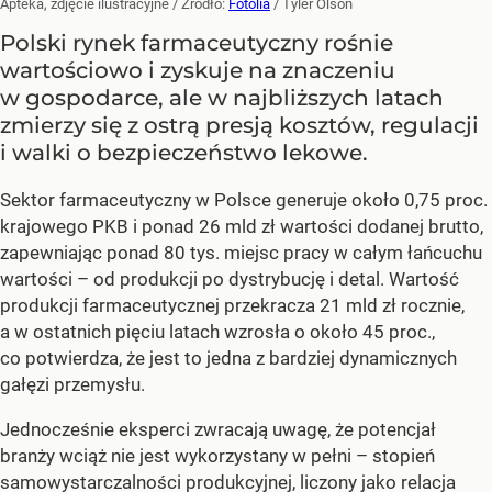
Apteka, zdjęcie ilustracyjne
/ Źródło:
Fotolia
/
Tyler Olson
Polski rynek farmaceutyczny rośnie
wartościowo i zyskuje na znaczeniu
w gospodarce, ale w najbliższych latach
zmierzy się z ostrą presją kosztów, regulacji
i walki o bezpieczeństwo lekowe.
Sektor farmaceutyczny w Polsce generuje około 0,75 proc.
krajowego PKB i ponad 26 mld zł wartości dodanej brutto,
zapewniając ponad 80 tys. miejsc pracy w całym łańcuchu
wartości – od produkcji po dystrybucję i detal. Wartość
produkcji farmaceutycznej przekracza 21 mld zł rocznie,
a w ostatnich pięciu latach wzrosła o około 45 proc.,
co potwierdza, że jest to jedna z bardziej dynamicznych
gałęzi przemysłu.
Jednocześnie eksperci zwracają uwagę, że potencjał
branży wciąż nie jest wykorzystany w pełni – stopień
samowystarczalności produkcyjnej, liczony jako relacja