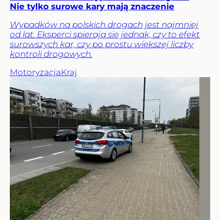
Nie tylko surowe kary mają znaczenie
Wypadków na polskich drogach jest najmniej
od lat. Eksperci spierają się jednak, czy to efekt
surowszych kar, czy po prostu większej liczby
kontroli drogowych.
Motoryzacja
Kraj