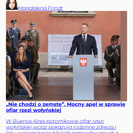
Magdalena
Frindt
„Nie chodzi o zemstę”. Mocny apel w sprawie
ofiar rzezi wołyńskiej
W Buenos Aires potomkowie ofiar rzezi
wołyńskiej wciąż pokazują rodzinne zdjęcia i
listy, wspominając bliskich zamordowanych z