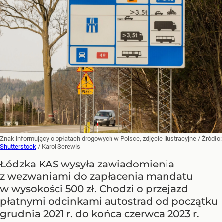
Znak informujący o opłatach drogowych w Polsce, zdjęcie ilustracyjne
/ Źródło:
Shutterstock
/
Karol Serewis
Łódzka KAS wysyła zawiadomienia
z wezwaniami do zapłacenia mandatu
w wysokości 500 zł. Chodzi o przejazd
płatnymi odcinkami autostrad od początku
grudnia 2021 r. do końca czerwca 2023 r.