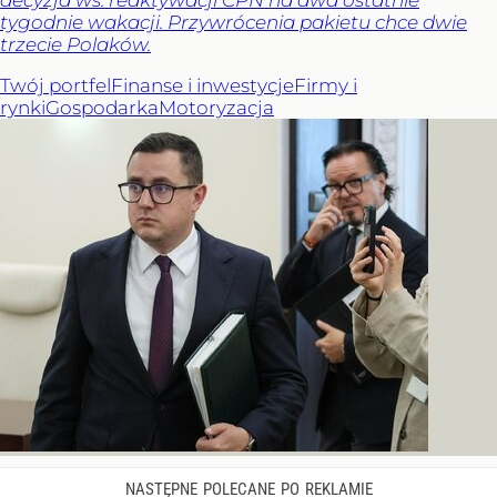
tygodnie wakacji. Przywrócenia pakietu chce dwie
trzecie Polaków.
Twój portfel
Finanse i inwestycje
Firmy i
rynki
Gospodarka
Motoryzacja