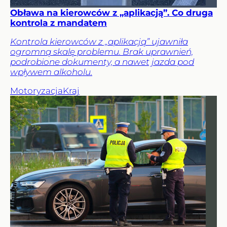
Obława na kierowców z „aplikacją”. Co druga
kontrola z mandatem
Kontrola kierowców z „aplikacją” ujawniła
ogromną skalę problemu. Brak uprawnień,
podrobione dokumenty, a nawet jazda pod
wpływem alkoholu.
Motoryzacja
Kraj