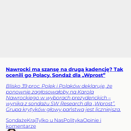
Nawrocki ma szansę na drugą kadencję? Tak
ocenili go Polacy. Sondaż dla „Wprost”
Blisko 39 proc. Polek i Polaków deklaruje, że
ponownie zagłosowałoby na Karola
Nawrockiego w wyborach prezydenckich –
wynika z sondażu SW Research dla „Wprost”.
Grupa krytyków głowy państwa jest liczniejsza.
Sondaże
Kraj
Tylko u Nas
Polityka
Opinie i
komentarze