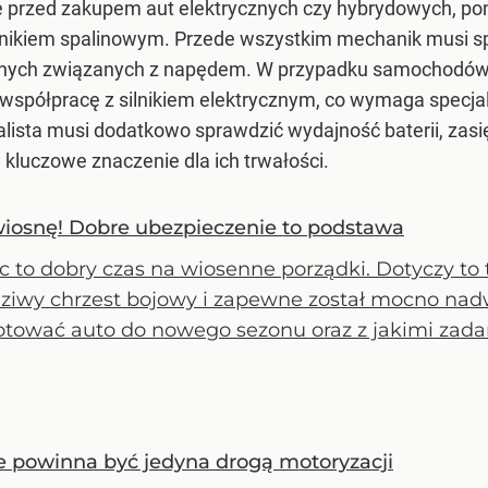
zie przed zakupem aut elektrycznych czy hybrydowych, p
nikiem spalinowym. Przede wszystkim mechanik musi spra
znych związanych z napędem. W przypadku samochodów 
o współpracę z silnikiem elektrycznym, co wymaga specja
ista musi dodatkowo sprawdzić wydajność baterii, zasi
a kluczowe znaczenie dla ich trwałości.
iosnę! Dobre ubezpieczenie to podstawa
c to dobry czas na wiosenne porządki. Dotyczy to
ziwy chrzest bojowy i zapewne został mocno nadw
otować auto do nowego sezonu oraz z jakimi zadan
e powinna być jedyna drogą motoryzacji