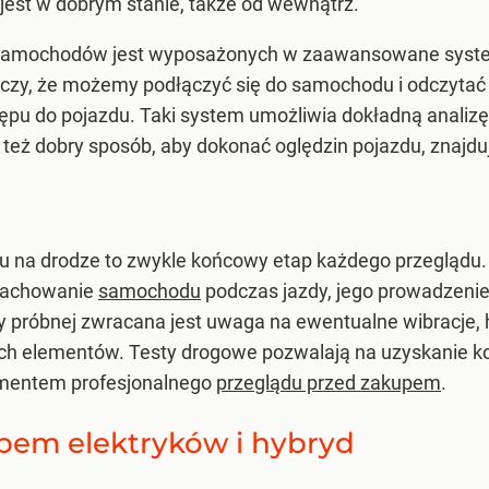
est w dobrym stanie, także od wewnątrz.
h samochodów jest wyposażonych w zaawansowane system
zy, że możemy podłączyć się do samochodu i odczytać i
pu do pojazdu. Taki system umożliwia dokładną analizę d
 też dobry sposób, aby dokonać oględzin pojazdu, znajduj
na drodze to zwykle końcowy etap każdego przeglądu. 
 zachowanie
samochodu
podczas jazdy, jego prowadzenie,
dy próbnej zwracana jest uwaga na ewentualne wibracje, h
 innych elementów. Testy drogowe pozwalają na uzyskani
ementem profesjonalnego
przeglądu przed zakupem
.
pem elektryków i hybryd