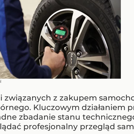
l
ji związanych z zakupem samoch
órnego. Kluczowym działaniem pr
adne zbadanie stanu techniczneg
yglądać profesjonalny przegląd s