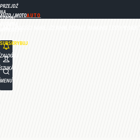
PRZEJDŹ
Udostępnij
4
Skomentuj
NA
AUTO / MOTO
STRONĘ
GŁÓWNĄ
AKTUALNOŚCI
NOWE
UŻYWANE
PORADY
RANKINGI
TESTY
RYNEK
WPROST.PL
SUBSKRYBUJ
ZALOGUJ
SZUKAJ
MENU