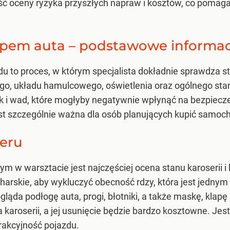
 oceny ryzyka przyszłych napraw i kosztów, co pomaga 
upem auta – podstawowe informac
 to proces, w którym specjalista dokładnie sprawdza st
ego, układu hamulcowego, oświetlenia oraz ogólnego stan
k i wad, które mogłyby negatywnie wpłynąć na bezpiecze
t szczególnie ważna dla osób planujących kupić samochód
ieru
 warsztacie jest najczęściej ocena stanu karoserii i la
arskie, aby wykluczyć obecność rdzy, która jest jednym
ąda podłogę auta, progi, błotniki, a także maskę, klapę
roserii, a jej usunięcie będzie bardzo kosztowne. Jest 
rakcyjność pojazdu.