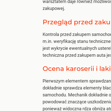
warsztatem daje również możliwość
zakupowej.
Przegląd przed zak
Kontrola przed zakupem samochodu
m.in. weryfikację stanu techniczn
jest wykrycie ewentualnych ustere
techniczna przed zakupem auta jes
Ocena karoserii i lak
Pierwszym elementem sprawdzanym w
dokładnie sprawdza elementy blach
samochodu. Mechanik dokładnie ogl
powodować znaczące uszkodzenia ka
ponieważ widoczna rdza obniża at