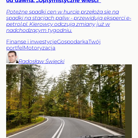
od dawna. „Optymistyczne wieści”
Potężne spadki cen w hurcie przełożą się na
spadki na stacjach paliw - przewidują eksperci e-
petrol.pl. Kierowcy odczują zmiany już w
nadchodzącym tygodniu.
Finanse i inwestycje
Gospodarka
Twój
portfel
Motoryzacja
Radosław
Święcki