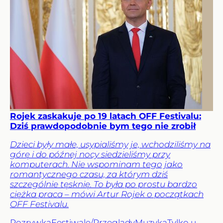
Rojek zaskakuje po 19 latach OFF Festivalu:
Dziś prawdopodobnie bym tego nie zrobił
Dzieci były małe, usypialiśmy je, wchodziliśmy na
górę i do późnej nocy siedzieliśmy przy
komputerach. Nie wspominam tego jako
romantycznego czasu, za którym dziś
szczególnie tęsknię. To była po prostu bardzo
ciężka praca – mówi Artur Rojek o początkach
OFF Festivalu.
Rozrywka
Festiwale/Przeglądy
Muzyka
Tylko u