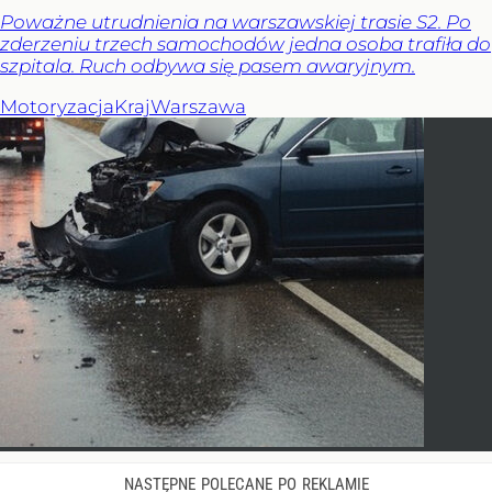
Poważne utrudnienia na warszawskiej trasie S2. Po
zderzeniu trzech samochodów jedna osoba trafiła do
szpitala. Ruch odbywa się pasem awaryjnym.
Motoryzacja
Kraj
Warszawa