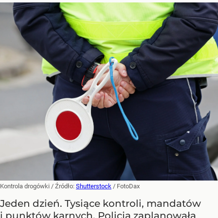
Kontrola drogówki
/ Źródło:
Shutterstock
/
FotoDax
Jeden dzień. Tysiące kontroli, mandatów
i punktów karnych. Policja zaplanowała