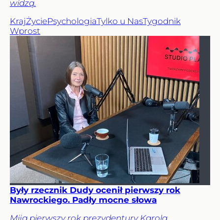
widzą.
Kraj
Życie
Psychologia
Tylko u Nas
Tygodnik
Wprost
Były rzecznik Dudy ocenił pierwszy rok
Nawrockiego. Padły mocne słowa
Mija pierwszy rok prezydentury Karola