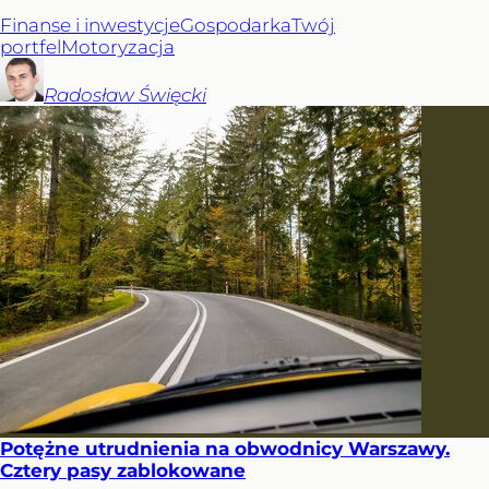
Finanse i inwestycje
Gospodarka
Twój
portfel
Motoryzacja
Radosław
Święcki
Potężne utrudnienia na obwodnicy Warszawy.
Cztery pasy zablokowane