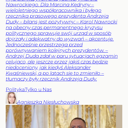
Nawrockiego. Dla Marcina Kędryny –
wieloletniego współpracownika i byłego
rzecznika prasowego prezydenta Andrzeja
Dudy – bilans jest pozytywny: – Karol Nawrocki
na obecny czas permanentnego kryzysu
politycznego sprawuje swój urząd w sposób
dojrzały i adekwatny do wyzwań – akcentuje.
Jednocześnie przestrzega przed
porównywaniem kolejnych prezydentów. –
Andrzej Duda zdał w paru sytuacjach egzamin
celująco, ale jeszcze przez jakiś czas będzie
niedoceniony, jak kiedyś Aleksander
Kwaśniewski, a po latach się to zmieniło –
tłumaczy były rzecznik Andrzeja Dudy.
Polityka
Tylko u Nas
Agnieszka
Niesłuchowska