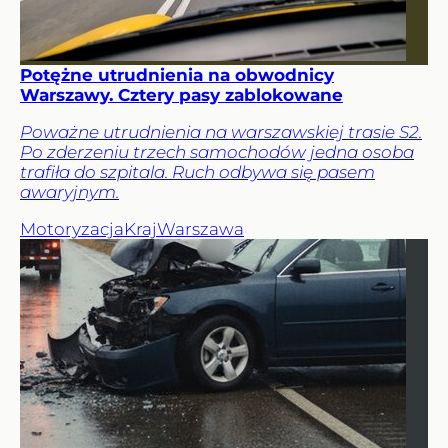
Potężne utrudnienia na obwodnicy
Warszawy. Cztery pasy zablokowane
Poważne utrudnienia na warszawskiej trasie S2.
Po zderzeniu trzech samochodów jedna osoba
trafiła do szpitala. Ruch odbywa się pasem
awaryjnym.
Motoryzacja
Kraj
Warszawa