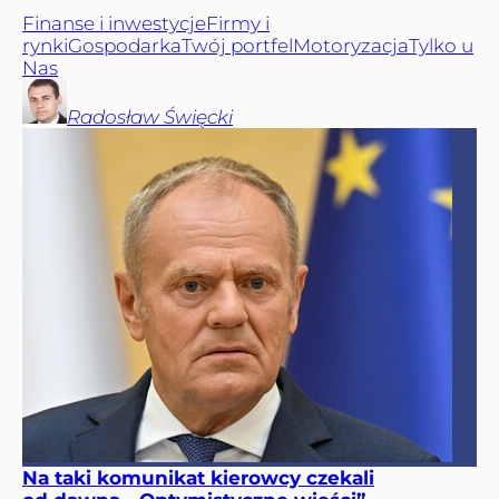
Finanse i inwestycje
Firmy i
rynki
Gospodarka
Twój portfel
Motoryzacja
Tylko u
Nas
Radosław
Święcki
Na taki komunikat kierowcy czekali