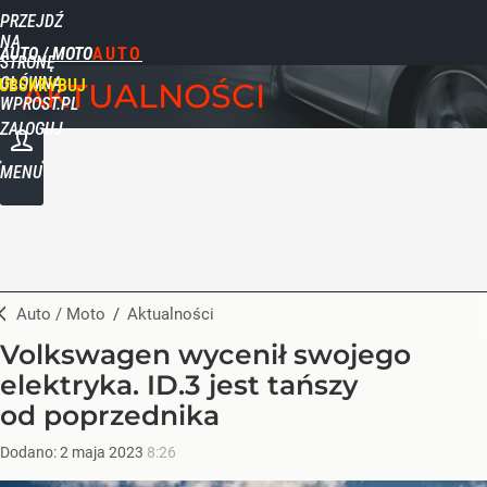
PRZEJDŹ
NA
AUTO / MOTO
STRONĘ
GŁÓWNĄ
UBSKRYBUJ
AKTUALNOŚCI
WPROST.PL
ZALOGUJ
MENU
Auto / Moto
/
Aktualności
Volkswagen wycenił swojego
elektryka. ID.3 jest tańszy
od poprzednika
Dodano:
2
maja
2023
8:26