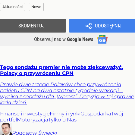
Aktualności
Nowe
SKOMENTUJ
UDOSTĘPNIJ
Obserwuj nas
w
Google News
Tego sondażu premier nie może zlekceważyć.
Polacy o przywróceniu CPN
Prawie dwie trzecie Polaków chce przywrócenia
pakietu CPN na dwa ostatnie tygodnie wakacji –
wynika z sondażu dla „Wprost”. Decyzja w tej sprawie
lada dzień.
Finanse i inwestycje
Firmy i rynki
Gospodarka
Twój
portfel
Motoryzacja
Tylko u Nas
Radosław
Święcki