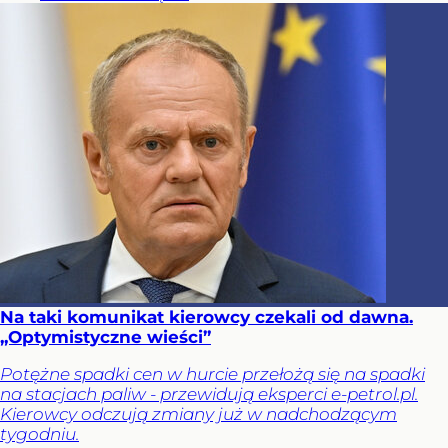
Na taki komunikat kierowcy czekali od dawna.
„Optymistyczne wieści”
Potężne spadki cen w hurcie przełożą się na spadki
na stacjach paliw - przewidują eksperci e-petrol.pl.
Kierowcy odczują zmiany już w nadchodzącym
tygodniu.