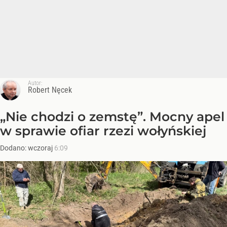
Autor:
Robert Nęcek
„Nie chodzi o zemstę”. Mocny apel
w sprawie ofiar rzezi wołyńskiej
Dodano:
wczoraj
6:09