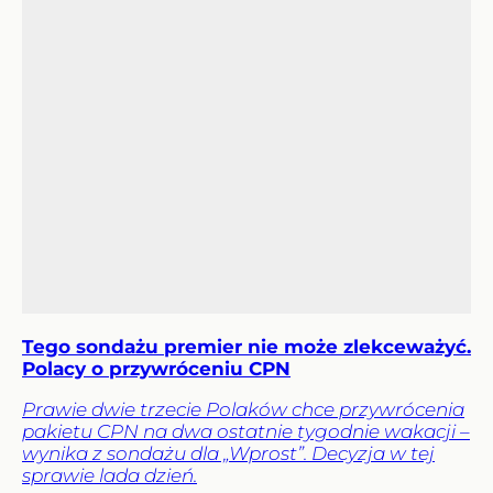
Tego sondażu premier nie może zlekceważyć.
Polacy o przywróceniu CPN
Prawie dwie trzecie Polaków chce przywrócenia
pakietu CPN na dwa ostatnie tygodnie wakacji –
wynika z sondażu dla „Wprost”. Decyzja w tej
sprawie lada dzień.