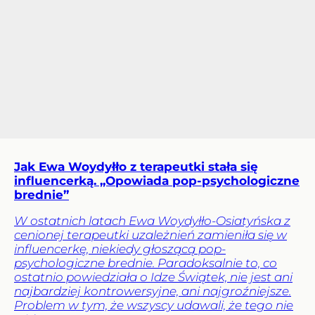
Jak Ewa Woydyłło z terapeutki stała się
influencerką. „Opowiada pop-psychologiczne
brednie”
W ostatnich latach Ewa Woydyłło-Osiatyńska z
cenionej terapeutki uzależnień zamieniła się w
influencerkę, niekiedy głoszącą pop-
psychologiczne brednie. Paradoksalnie to, co
ostatnio powiedziała o Idze Świątek, nie jest ani
najbardziej kontrowersyjne, ani najgroźniejsze.
Problem w tym, że wszyscy udawali, że tego nie