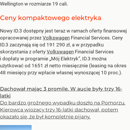
Wellington w rozmiarze 19 cali.
Ceny kompaktowego elektryka
Nowy ID.3 dostępny jest teraz w ramach oferty finansowej
opracowanej przez
Volkswagen
Financial Services. Ceny
ID.3 zaczynają się od 191 290 zł, a w przypadku
skorzystania z oferty
Volkswagen
Financial Services
i dopłaty w programie „Mój Elektryk”, ID.3 można
użytkować od 1651 zł netto miesięcznie (leasing na okres
48 miesięcy przy wpłacie własnej wynoszącej 10 proc.).
Dachował mając 3 promile. W aucie były trzy 16-
latki
Do bardzo groźnego wypadku doszło na Pomorzu.
Kierowca wiozący trzy 16-latki dachował, potem
okazało się, że był kompletnie pijany.