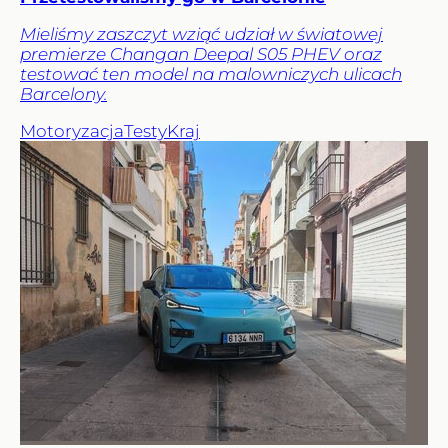
Mieliśmy zaszczyt wziąć udział w światowej
premierze Changan Deepal S05 PHEV oraz
testować ten model na malowniczych ulicach
Barcelony.
Motoryzacja
Testy
Kraj