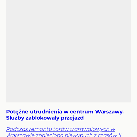
Potężne utrudnienia w centrum Warszawy.
Służby zablokowały przejazd
Podczas remontu torów tramwajowych w
Warszawie znaleziono niewybuch z czasów II