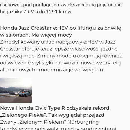
i schowek pod podłogą, co zwiększa łączną pojemność
bagażnika ZR-V-a do 1291 litrów.
Honda Jazz Crosstar e:HEV po liftingu za chwilę
w salonach. Ma więcej mocy
Zmodyfikowany układ napędowy e:HEV w Jazz
Crosstar oferuje teraz lepsze właściwości jezdne
i większą moc. Zmiany modelu obejmują również
odświeżenie stylistyki nadwozia, nowe wzory felg
aluminiowych i modernizacje we wnętrzu.
Nowa Honda Civic Type R odzyskała rekord
„Zielonego Piekła”. Tak wyglądał przejazd
Zwany „Zielonym Piekłem” Nürburgring
to odwieczne pole walki między producentami