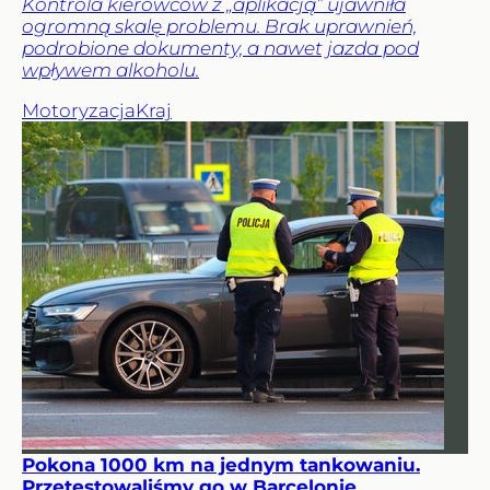
Kontrola kierowców z „aplikacją” ujawniła
ogromną skalę problemu. Brak uprawnień,
podrobione dokumenty, a nawet jazda pod
wpływem alkoholu.
Motoryzacja
Kraj
Pokona 1000 km na jednym tankowaniu.
Przetestowaliśmy go w Barcelonie