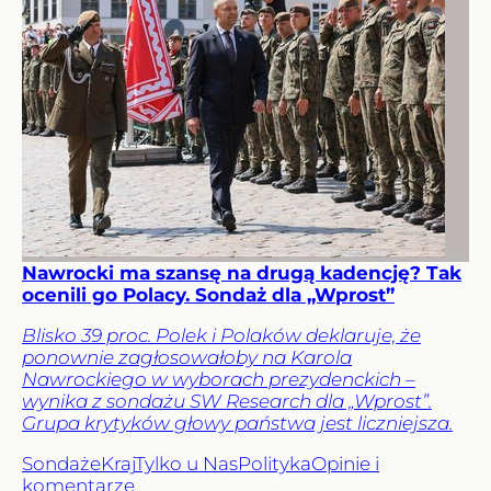
Nawrocki ma szansę na drugą kadencję? Tak
ocenili go Polacy. Sondaż dla „Wprost”
Blisko 39 proc. Polek i Polaków deklaruje, że
ponownie zagłosowałoby na Karola
Nawrockiego w wyborach prezydenckich –
wynika z sondażu SW Research dla „Wprost”.
Grupa krytyków głowy państwa jest liczniejsza.
Sondaże
Kraj
Tylko u Nas
Polityka
Opinie i
komentarze