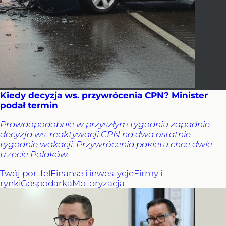
Kiedy decyzja ws. przywrócenia CPN? Minister
podał termin
Prawdopodobnie w przyszłym tygodniu zapadnie
decyzja ws. reaktywacji CPN na dwa ostatnie
tygodnie wakacji. Przywrócenia pakietu chce dwie
trzecie Polaków.
Twój portfel
Finanse i inwestycje
Firmy i
rynki
Gospodarka
Motoryzacja