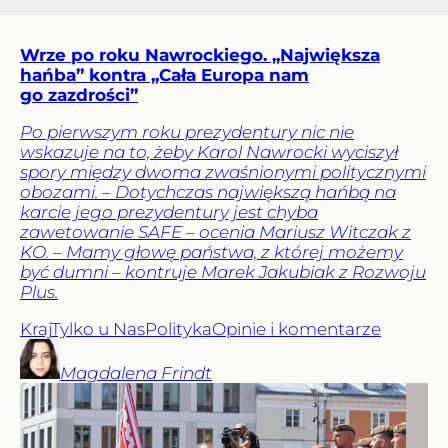
Wrze po roku Nawrockiego. „Największa
hańba” kontra „Cała Europa nam
go zazdrości”
Po pierwszym roku prezydentury nic nie
wskazuje na to, żeby Karol Nawrocki wyciszył
spory między dwoma zwaśnionymi politycznymi
obozami. – Dotychczas największą hańbą na
karcie jego prezydentury jest chyba
zawetowanie SAFE – ocenia Mariusz Witczak z
KO. – Mamy głowę państwa, z której możemy
być dumni – kontruje Marek Jakubiak z Rozwoju
Plus.
Kraj
Tylko u Nas
Polityka
Opinie i komentarze
Magdalena
Frindt