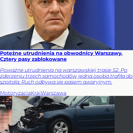
Potężne utrudnienia na obwodnicy Warszawy.
Cztery pasy zablokowane
Poważne utrudnienia na warszawskiej trasie S2. Po
zderzeniu trzech samochodów jedna osoba trafiła do
szpitala. Ruch odbywa się pasem awaryjnym.
Motoryzacja
Kraj
Warszawa