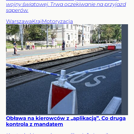
wojny światowej. Trwa oczekiwanie na przyjazd
saperów.
Warszawa
Kraj
Motoryzacja
Obława na kierowców z „aplikacją”. Co druga
kontrola z mandatem