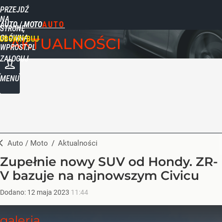
PRZEJDŹ
NA
AUTO / MOTO
STRONĘ
GŁÓWNĄ
UBSKRYBUJ
AKTUALNOŚCI
WPROST.PL
ZALOGUJ
MENU
Auto / Moto
/
Aktualności
Zupełnie nowy SUV od Hondy. ZR-
V bazuje na najnowszym Civicu
Dodano:
12
maja
2023
11:44