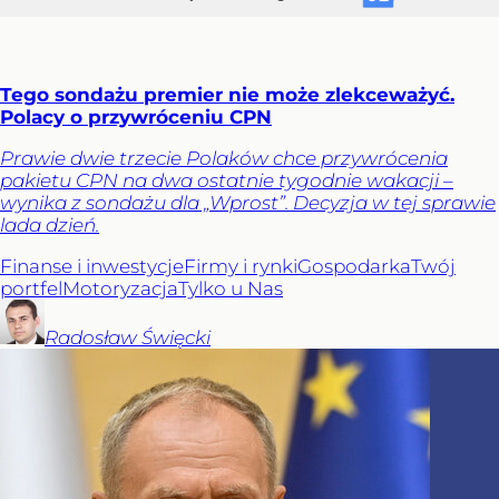
Tego sondażu premier nie może zlekceważyć.
Polacy o przywróceniu CPN
Prawie dwie trzecie Polaków chce przywrócenia
pakietu CPN na dwa ostatnie tygodnie wakacji –
wynika z sondażu dla „Wprost”. Decyzja w tej sprawie
lada dzień.
Finanse i inwestycje
Firmy i rynki
Gospodarka
Twój
portfel
Motoryzacja
Tylko u Nas
Radosław
Święcki