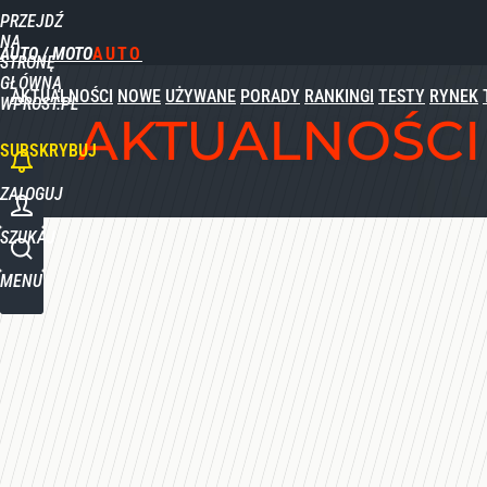
PRZEJDŹ
Udostępnij
0
Skomentuj
NA
AUTO / MOTO
STRONĘ
GŁÓWNĄ
AKTUALNOŚCI
NOWE
UŻYWANE
PORADY
RANKINGI
TESTY
RYNEK
WPROST.PL
AKTUALNOŚCI
SUBSKRYBUJ
ZALOGUJ
SZUKAJ
MENU