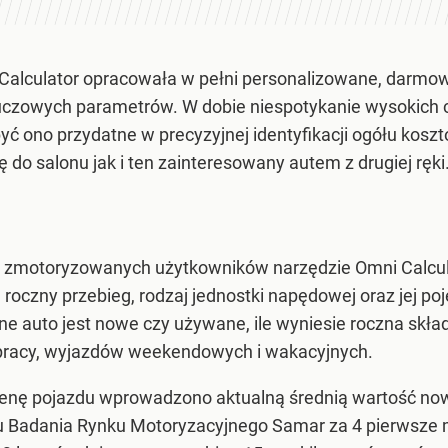
Calculator opracowała w pełni personalizowane, darmow
czowych parametrów. W dobie niespotykanie wysokich c
yć ono przydatne w precyzyjnej identyfikacji ogółu koszt
 do salonu jak i ten zainteresowany autem z drugiej ręki
h zmotoryzowanych użytkowników narzędzie Omni Calcul
 roczny przebieg, rodzaj jednostki napędowej oraz jej p
e auto jest nowe czy używane, ile wyniesie roczna skład
 pracy, wyjazdów weekendowych i wakacyjnych.
cenę pojazdu wprowadzono aktualną średnią wartość no
u Badania Rynku Motoryzacyjnego Samar za 4 pierwsze m