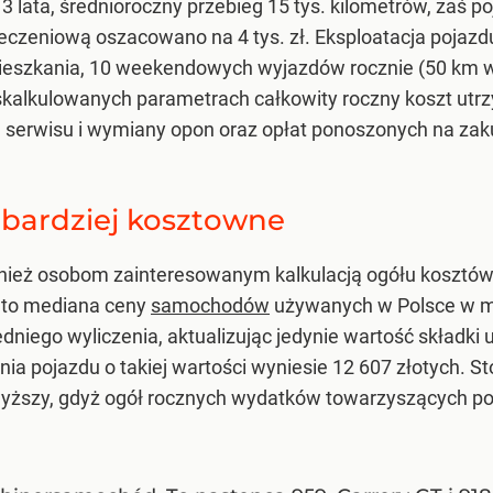
 lata, średnioroczny przebieg 15 tys. kilometrów, zaś po
pieczeniową oszacowano na 4 tys. zł. Eksploatacja pojaz
ieszkania, 10 weekendowych wyjazdów rocznie (50 km w 
 skalkulowanych parametrach całkowity roczny koszt utrz
serwisu i wymiany opon oraz opłat ponoszonych na zaku
 bardziej kosztowne
ież osobom zainteresowanym kalkulacją ogółu kosztów
uto mediana ceny
samochodów
używanych w Polsce w ma
niego wyliczenia, aktualizując jedynie wartość składki 
nia pojazdu o takiej wartości wyniesie 12 607 złotych. 
 wyższy, gdyż ogół rocznych wydatków towarzyszących po