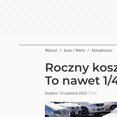
Wprost
/
Auto / Moto
/
Aktualności
Roczny kos
To nawet 1/
Dodano:
13
czerwca
2023
15:52