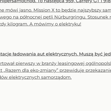
hipersamochód. To następca 959, Carrery GT i 91
he mówi jasno. Mission X to będzie najszybszy s
wego na północnej pętli Nürburgringu. Stosunek
żdy kilogram. A mówimy o elektryku!
stacje ładowania aut elektrycznych. Muszą być j
rtował pierwszy w branży leasingowej ogólnopol
t „Razem dla eko-zmiany” przewiduje przekazanie 
dów elektrycznych samorządom.