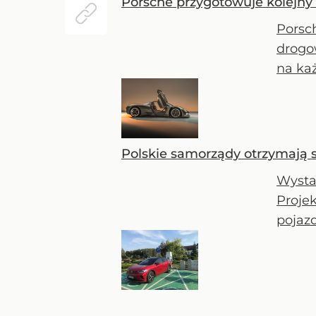
Porsche przygotowuje kolejny 
Porsc
drogo
na ka
Polskie samorządy otrzymają 
Wysta
Projek
pojaz