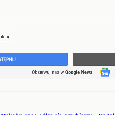
nkingi
STĘPNIJ
Obserwuj nas
w
Google News