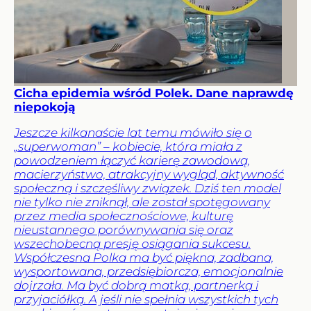
Cicha epidemia wśród Polek. Dane naprawdę
niepokoją
Jeszcze kilkanaście lat temu mówiło się o
„superwoman” – kobiecie, która miała z
powodzeniem łączyć karierę zawodową,
macierzyństwo, atrakcyjny wygląd, aktywność
społeczną i szczęśliwy związek. Dziś ten model
nie tylko nie zniknął, ale został spotęgowany
przez media społecznościowe, kulturę
nieustannego porównywania się oraz
wszechobecną presję osiągania sukcesu.
Współczesna Polka ma być piękna, zadbana,
wysportowana, przedsiębiorcza, emocjonalnie
dojrzała. Ma być dobrą matką, partnerką i
przyjaciółką. A jeśli nie spełnia wszystkich tych