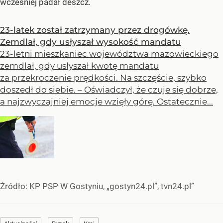
wcześniej padał deszcz.
23-latek został zatrzymany przez drogówkę.
Zemdlał, gdy usłyszał wysokość mandatu
23-letni mieszkaniec województwa mazowieckiego
zemdlał, gdy usłyszał kwotę mandatu
za przekroczenie prędkości. Na szczęście, szybko
doszedł do siebie. – Oświadczył, że czuje się dobrze,
a najzwyczajniej emocje wzięły górę. Ostatecznie...
Źródło:
KP PSP W Gostyniu, „gostyn24.pl”, tvn24.pl”