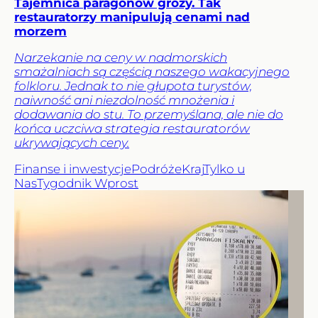
Tajemnica paragonów grozy. Tak
restauratorzy manipulują cenami nad
morzem
Narzekanie na ceny w nadmorskich
smażalniach są częścią naszego wakacyjnego
folkloru. Jednak to nie głupota turystów,
naiwność ani niezdolność mnożenia i
dodawania do stu. To przemyślana, ale nie do
końca uczciwa strategia restauratorów
ukrywających ceny.
Finanse i inwestycje
Podróże
Kraj
Tylko u
Nas
Tygodnik Wprost