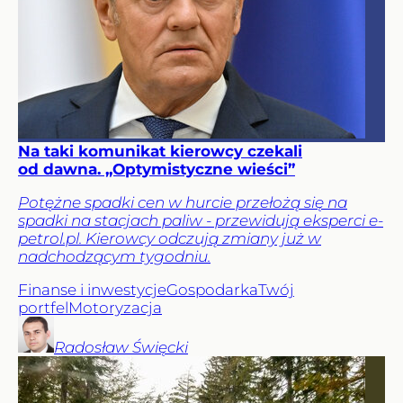
Na taki komunikat kierowcy czekali
od dawna. „Optymistyczne wieści”
Potężne spadki cen w hurcie przełożą się na
spadki na stacjach paliw - przewidują eksperci e-
petrol.pl. Kierowcy odczują zmiany już w
nadchodzącym tygodniu.
Finanse i inwestycje
Gospodarka
Twój
portfel
Motoryzacja
Radosław
Święcki