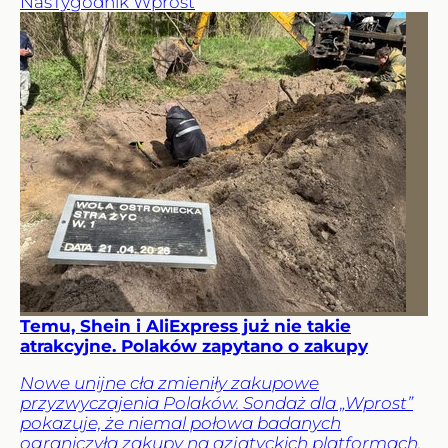
Nas
Tygodnik Wprost
Temu, Shein i AliExpress już nie takie
atrakcyjne. Polaków zapytano o zakupy
Nowe unijne cła zmieniły zakupowe
przyzwyczajenia Polaków. Sondaż dla „Wprost”
pokazuje, że niemal połowa badanych
ograniczyła zakupy na azjatyckich platformach.