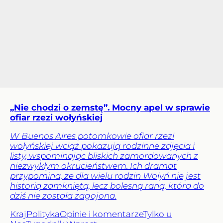
„Nie chodzi o zemstę”. Mocny apel w sprawie
ofiar rzezi wołyńskiej
W Buenos Aires potomkowie ofiar rzezi
wołyńskiej wciąż pokazują rodzinne zdjęcia i
listy, wspominając bliskich zamordowanych z
niezwykłym okrucieństwem. Ich dramat
przypomina, że dla wielu rodzin Wołyń nie jest
historią zamkniętą, lecz bolesną raną, która do
dziś nie została zagojona.
Kraj
Polityka
Opinie i komentarze
Tylko u