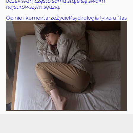
oczekiwań, często sama staje się swoim
najsurowszym sędzią.
Opinie i komentarze
Życie
Psychologia
Tylko u Nas