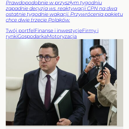
Prawdopodobnie w przyszłym tygodniu
zapadnie decyzja ws. reaktywacji CPN na dwa
ostatnie tygodnie wakacji. Przywrócenia pakietu
chce dwie trzecie Polaków.
Twój portfel
Finanse i inwestycje
Firmy i
rynki
Gospodarka
Motoryzacja