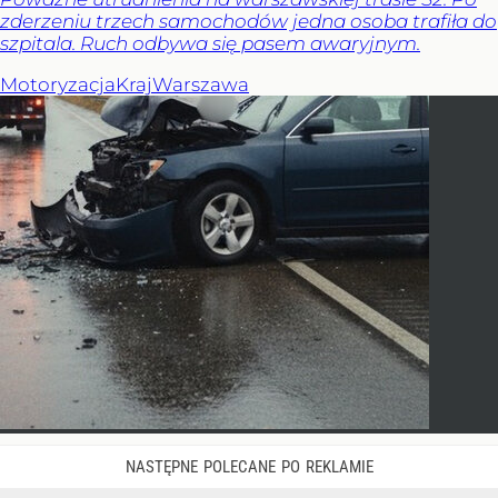
zderzeniu trzech samochodów jedna osoba trafiła do
szpitala. Ruch odbywa się pasem awaryjnym.
Motoryzacja
Kraj
Warszawa