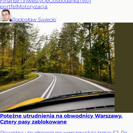
Finanse i inwestycje
Gospodarka
Twój
portfel
Motoryzacja
Radosław
Święcki
Potężne utrudnienia na obwodnicy Warszawy.
Cztery pasy zablokowane
Poważne utrudnienia na warszawskiej trasie S2. Po