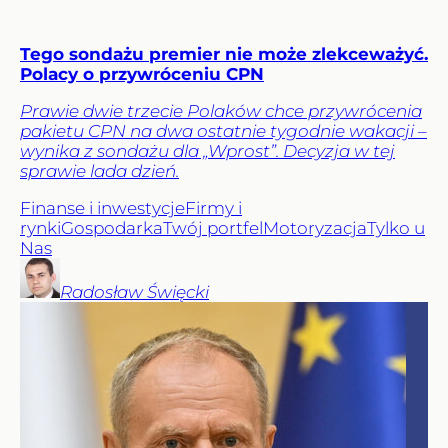
Tego sondażu premier nie może zlekceważyć.
Polacy o przywróceniu CPN
Prawie dwie trzecie Polaków chce przywrócenia
pakietu CPN na dwa ostatnie tygodnie wakacji –
wynika z sondażu dla „Wprost”. Decyzja w tej
sprawie lada dzień.
Finanse i inwestycje
Firmy i
rynki
Gospodarka
Twój portfel
Motoryzacja
Tylko u
Nas
Radosław
Święcki