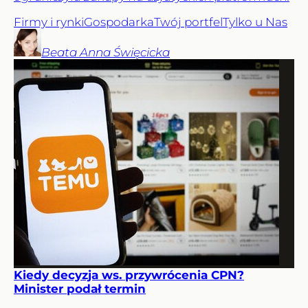
Firmy i rynki
Gospodarka
Twój portfel
Tylko u Nas
Beata Anna
Święcicka
Kiedy decyzja ws. przywrócenia CPN?
Minister podał termin