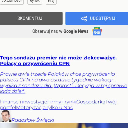
Aktualności
Rynek
Kraj
SKOMENTUJ
UDOSTĘPNIJ
Obserwuj nas
w
Google News
Tego sondażu premier nie może zlekceważyć.
Polacy o przywróceniu CPN
Prawie dwie trzecie Polaków chce przywrócenia
pakietu CPN na dwa ostatnie tygodnie wakacji –
wynika z sondażu dla „Wprost”. Decyzja w tej sprawie
lada dzień.
Finanse i inwestycje
Firmy i rynki
Gospodarka
Twój
portfel
Motoryzacja
Tylko u Nas
Radosław
Święcki