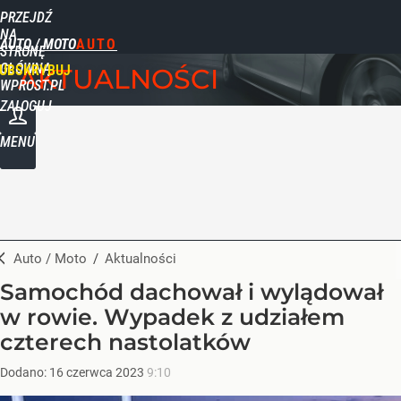
PRZEJDŹ
NA
AUTO / MOTO
STRONĘ
GŁÓWNĄ
UBSKRYBUJ
AKTUALNOŚCI
WPROST.PL
ZALOGUJ
MENU
Auto / Moto
/
Aktualności
Samochód dachował i wylądował
w rowie. Wypadek z udziałem
czterech nastolatków
Dodano:
16
czerwca
2023
9:10