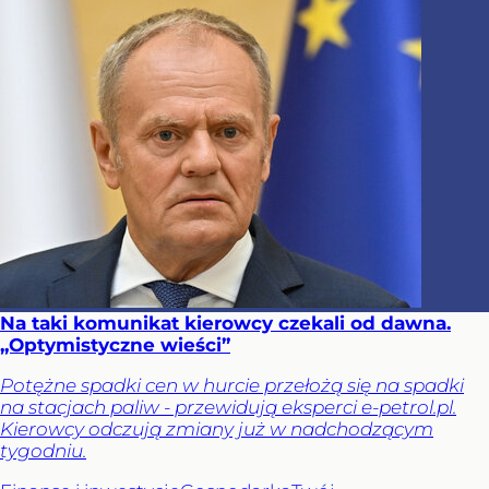
Na taki komunikat kierowcy czekali od dawna.
„Optymistyczne wieści”
Potężne spadki cen w hurcie przełożą się na spadki
na stacjach paliw - przewidują eksperci e-petrol.pl.
Kierowcy odczują zmiany już w nadchodzącym
tygodniu.