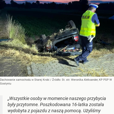
Dachowanie samochodu w Starej Krobi
/ Źródło:
St. str. Weronika Aleksander, KP PSP W
Gostyniu
„Wszystkie osoby w momencie naszego przybycia
były przytomne. Poszkodowana 16-latka została
wydobyta z pojazdu z naszą pomocą. Użyliśmy