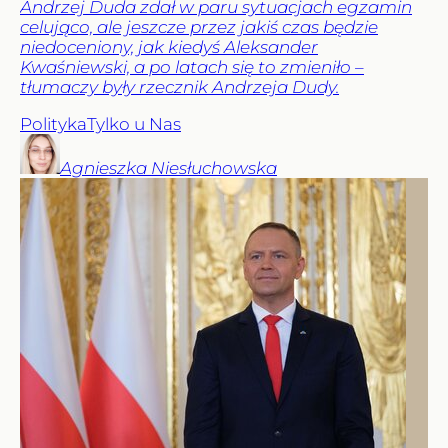
Andrzej Duda zdał w paru sytuacjach egzamin
celująco, ale jeszcze przez jakiś czas będzie
niedoceniony, jak kiedyś Aleksander
Kwaśniewski, a po latach się to zmieniło –
tłumaczy były rzecznik Andrzeja Dudy.
Polityka
Tylko u Nas
Agnieszka
Niesłuchowska