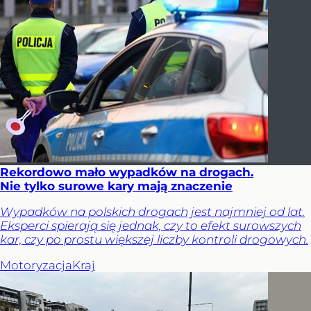
Rekordowo mało wypadków na drogach.
Nie tylko surowe kary mają znaczenie
Wypadków na polskich drogach jest najmniej od lat.
Eksperci spierają się jednak, czy to efekt surowszych
kar, czy po prostu większej liczby kontroli drogowych.
Motoryzacja
Kraj