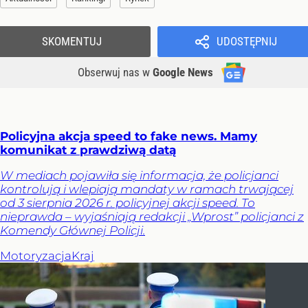
SKOMENTUJ
UDOSTĘPNIJ
Obserwuj nas
w
Google News
Policyjna akcja speed to fake news. Mamy
komunikat z prawdziwą datą
W mediach pojawiła się informacja, że policjanci
kontrolują i wlepiają mandaty w ramach trwającej
od 3 sierpnia 2026 r. policyjnej akcji speed. To
nieprawda – wyjaśniają redakcji „Wprost” policjanci z
Komendy Głównej Policji.
Motoryzacja
Kraj