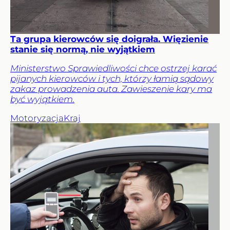
Ta grupa kierowców się doigrała. Więzienie
stanie się normą, nie wyjątkiem
Ministerstwo Sprawiedliwości chce ostrzej karać
pijanych kierowców i tych, którzy łamią sądowy
zakaz prowadzenia auta. Zawieszenie kary ma
być wyjątkiem.
Motoryzacja
Kraj