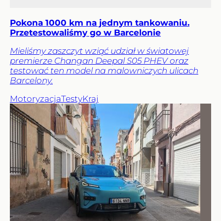
Pokona 1000 km na jednym tankowaniu.
Przetestowaliśmy go w Barcelonie
Mieliśmy zaszczyt wziąć udział w światowej
premierze Changan Deepal S05 PHEV oraz
testować ten model na malowniczych ulicach
Barcelony.
Motoryzacja
Testy
Kraj