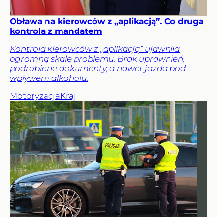
Obława na kierowców z „aplikacją”. Co druga
kontrola z mandatem
Kontrola kierowców z „aplikacją” ujawniła
ogromną skalę problemu. Brak uprawnień,
podrobione dokumenty, a nawet jazda pod
wpływem alkoholu.
Motoryzacja
Kraj