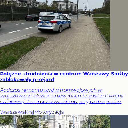
Potężne utrudnienia w centrum Warszawy. Służby
zablokowały przejazd
Podczas remontu torów tramwajowych w
Warszawie znaleziono niewybuch z czasów II wojny
światowej. Trwa oczekiwanie na przyjazd saperów.
Warszawa
Kraj
Motoryzacja