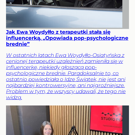
Jak Ewa Woydyłło z terapeutki stała się
influencerką. „Opowiada pop-psychologiczne
brednie”
W ostatnich latach Ewa Woydyłło-Osiatyńska z
cenionej terapeutki uzależnień zamieniła się w
influencerkę, niekiedy głoszącą pop-
psychologiczne brednie. Paradoksalnie to, co
ostatnio powiedziała o Idze Świątek, nie jest ani
najbardziej kontrowersyjne, ani najgroźniejsze.
Problem w tym, że wszyscy udawali, że tego nie
widzą.