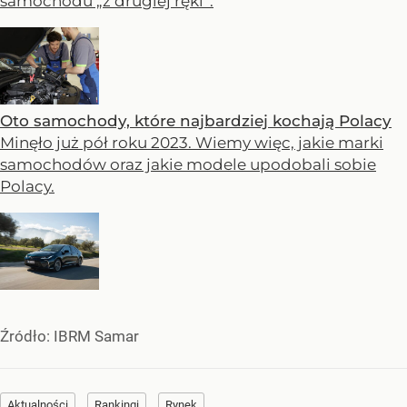
samochodu „z drugiej ręki”.
Oto samochody, które najbardziej kochają Polacy
Minęło już pół roku 2023. Wiemy więc, jakie marki
samochodów oraz jakie modele upodobali sobie
Polacy.
Źródło:
IBRM Samar
Aktualności
Rankingi
Rynek