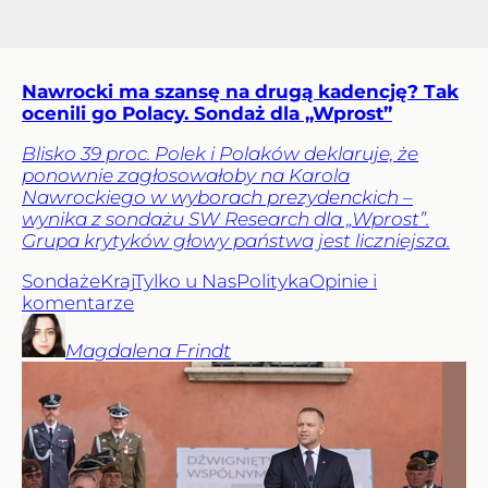
Nawrocki ma szansę na drugą kadencję? Tak
ocenili go Polacy. Sondaż dla „Wprost”
Blisko 39 proc. Polek i Polaków deklaruje, że
ponownie zagłosowałoby na Karola
Nawrockiego w wyborach prezydenckich –
wynika z sondażu SW Research dla „Wprost”.
Grupa krytyków głowy państwa jest liczniejsza.
Sondaże
Kraj
Tylko u Nas
Polityka
Opinie i
komentarze
Magdalena
Frindt