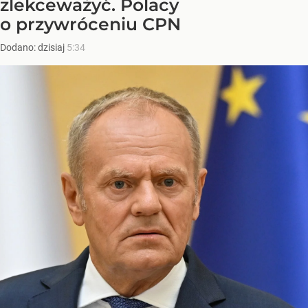
zlekceważyć. Polacy
o przywróceniu CPN
Dodano:
dzisiaj
5:34