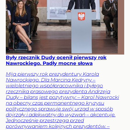
Były rzecznik Dudy ocenił pierwszy rok
Nawrockiego. Padły mocne słowa
Mija pierwszy rok prezydentury Karola
Nawrockiego. Dla Marcina Kędryny –
wieloletniego współpracownika i byłego
rzecznika prasowego prezydenta Andrzeja
Dudy – bilans jest pozytywny: – Karol Nawrocki
na obecny czas permanentnego kryzysu
politycznego sprawuje swój urząd w sposób
dojrzały i adekwatny do wyzwań – akcentuje.
Jednocześnie przestrzega przed
porównywaniem kolejnych prezydentów. –