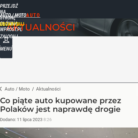
PRZEJDŹ
NA
AUTO / MOTO
STRONĘ
GŁÓWNĄ
UBSKRYBUJ
AKTUALNOŚCI
WPROST.PL
ZALOGUJ
MENU
Auto / Moto
/
Aktualności
Co piąte auto kupowane przez
Polaków jest naprawdę drogie
Dodano:
11
lipca
2023
8:26