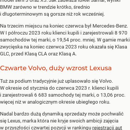
model serii 3 oraz X5. Jak zauważa IBRM Samar, wyniki
BMW zarówno w trendzie krótko, średnio
i długoterminowym są gorsze niż rok wcześniej.
Na trzecim miejscu na koniec czerwca był Mercedes-Benz.
W I półroczu 2023 roku klienci kupili i zarejestrowali 8 970
samochodów tej marki, o 19,54 proc. mniej. W gamie marki
zwycięska na koniec czerwca 2023 roku okazała się Klasa
GLC, przed Klasą CLA oraz Klasą A.
Czwarte Volvo, duży wzrost Lexusa
Tuż za podium tradycyjnie już uplasowało się Volvo.
W okresie od stycznia do czerwca 2023 r. klienci kupili
i zarejestrowali 6 683 samochody tej marki, o 13,06 proc.
więcej niż w analogicznym okresie ubiegłego roku.
Nadal bardzo dużą dynamiką sprzedaży może pochwalić
się Lexus, marka która nie kryje swoich ambicji zajęcia
w przyszłości czwartej pozycji w rankingu
rejestracji aut