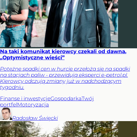
Na taki komunikat kierowcy czekali od dawna.
„Optymistyczne wieści”
Potężne spadki cen w hurcie przełożą się na spadki
na stacjach paliw - przewidują eksperci e-petrol.pl.
Kierowcy odczują zmiany już w nadchodzącym
tygodniu.
Finanse i inwestycje
Gospodarka
Twój
portfel
Motoryzacja
Radosław
Święcki