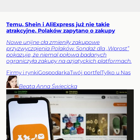
Temu, Shein i AliExpress już nie takie
atrakcyjne. Polaków zapytano o zakupy
Nowe unijne cła zmieniły zakupowe
przyzwyczajenia Polaków. Sondaż dla „Wprost”
pokazuje, że niemal połowa badanych
ograniczyła zakupy na azjatyckich platformach.
Firmy i rynki
Gospodarka
Twój portfel
Tylko u Nas
Beata Anna
Święcicka