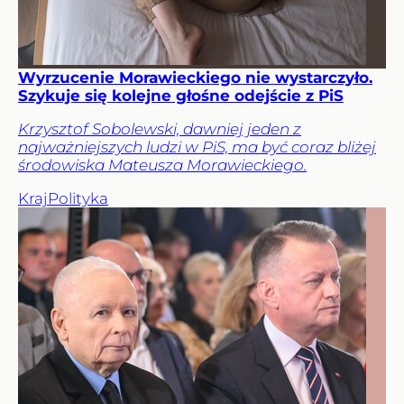
Wyrzucenie Morawieckiego nie wystarczyło.
Szykuje się kolejne głośne odejście z PiS
Krzysztof Sobolewski, dawniej jeden z
najważniejszych ludzi w PiS, ma być coraz bliżej
środowiska Mateusza Morawieckiego.
Kraj
Polityka