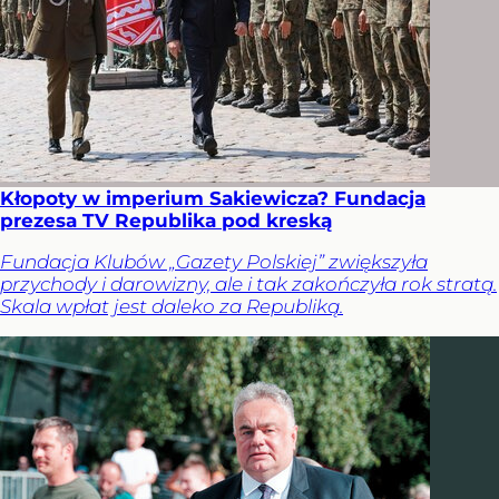
Kłopoty w imperium Sakiewicza? Fundacja
prezesa TV Republika pod kreską
Fundacja Klubów „Gazety Polskiej” zwiększyła
przychody i darowizny, ale i tak zakończyła rok stratą.
Skala wpłat jest daleko za Republiką.