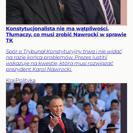
Konstytucjonalista nie ma wątpliwości.
Tłumaczy, co musi zrobić Nawrocki w sprawie
TK
Spór o Trybunał Konstytucyjny trwa i nie widać
na razie końca problemów. Prezes Iustitii
wskazuje na kwestię, którą musi rozwiązać
prezydent Karol Nawrocki.
Kraj
Polityka