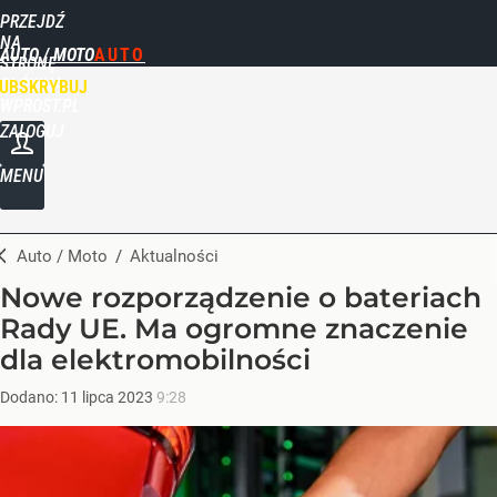
PRZEJDŹ
NA
AUTO / MOTO
STRONĘ
GŁÓWNĄ
UBSKRYBUJ
WPROST.PL
ZALOGUJ
MENU
Auto / Moto
/
Aktualności
Nowe rozporządzenie o bateriach
Rady UE. Ma ogromne znaczenie
dla elektromobilności
Dodano:
11
lipca
2023
9:28