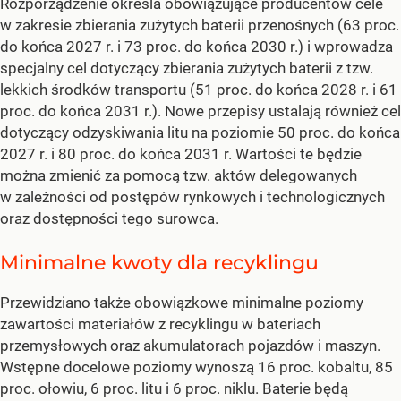
Rozporządzenie określa obowiązujące producentów cele
w zakresie zbierania zużytych baterii przenośnych (63 proc.
do końca 2027 r. i 73 proc. do końca 2030 r.) i wprowadza
specjalny cel dotyczący zbierania zużytych baterii z tzw.
lekkich środków transportu (51 proc. do końca 2028 r. i 61
proc. do końca 2031 r.). Nowe przepisy ustalają również cel
dotyczący odzyskiwania litu na poziomie 50 proc. do końca
2027 r. i 80 proc. do końca 2031 r. Wartości te będzie
można zmienić za pomocą tzw. aktów delegowanych
w zależności od postępów rynkowych i technologicznych
oraz dostępności tego surowca.
Minimalne kwoty dla recyklingu
Przewidziano także obowiązkowe minimalne poziomy
zawartości materiałów z recyklingu w bateriach
przemysłowych oraz akumulatorach pojazdów i maszyn.
Wstępne docelowe poziomy wynoszą 16 proc. kobaltu, 85
proc. ołowiu, 6 proc. litu i 6 proc. niklu. Baterie będą