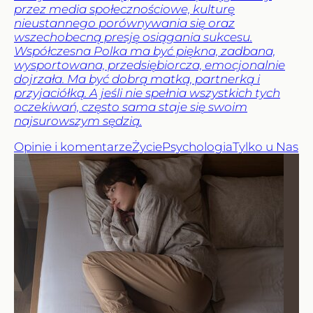
przez media społecznościowe, kulturę
nieustannego porównywania się oraz
wszechobecną presję osiągania sukcesu.
Współczesna Polka ma być piękna, zadbana,
wysportowana, przedsiębiorcza, emocjonalnie
dojrzała. Ma być dobrą matką, partnerką i
przyjaciółką. A jeśli nie spełnia wszystkich tych
oczekiwań, często sama staje się swoim
najsurowszym sędzią.
Opinie i komentarze
Życie
Psychologia
Tylko u Nas