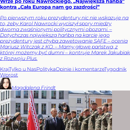
Wrze po roku Nawrockiego. „Największa hańba”
kontra „Cała Europa nam go zazdrości”
Po pierwszym roku prezydentury nic nie wskazuje na
to, żeby Karol Nawrocki wyciszył spory między
dwoma zwaśnionymi politycznymi obozami. –
Dotychczas największą hańbą na karcie jego
prezydentury jest chyba zawetowanie SAFE – ocenia
Mariusz Witczak z KO. – Mamy głowę państwa, z
której możemy być dumni – kontruje Marek Jakubiak
z Rozwoju Plus.
Kraj
Tylko u Nas
Polityka
Opinie i komentarze
Tygodnik
Wprost
Magdalena
Frindt