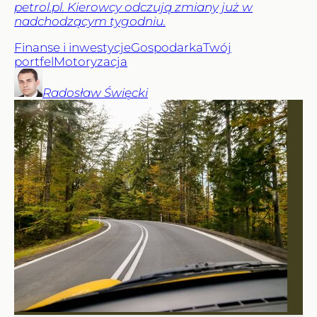
petrol.pl. Kierowcy odczują zmiany już w
nadchodzącym tygodniu.
Finanse i inwestycje
Gospodarka
Twój
portfel
Motoryzacja
Radosław
Święcki