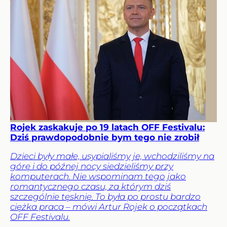
Rojek zaskakuje po 19 latach OFF Festivalu:
Dziś prawdopodobnie bym tego nie zrobił
Dzieci były małe, usypialiśmy je, wchodziliśmy na
górę i do późnej nocy siedzieliśmy przy
komputerach. Nie wspominam tego jako
romantycznego czasu, za którym dziś
szczególnie tęsknię. To była po prostu bardzo
ciężka praca – mówi Artur Rojek o początkach
OFF Festivalu.