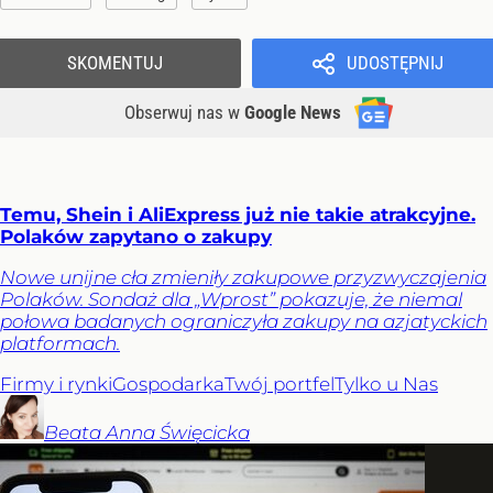
SKOMENTUJ
UDOSTĘPNIJ
Obserwuj nas
w
Google News
Temu, Shein i AliExpress już nie takie atrakcyjne.
Polaków zapytano o zakupy
Nowe unijne cła zmieniły zakupowe przyzwyczajenia
Polaków. Sondaż dla „Wprost” pokazuje, że niemal
połowa badanych ograniczyła zakupy na azjatyckich
platformach.
Firmy i rynki
Gospodarka
Twój portfel
Tylko u Nas
Beata Anna
Święcicka