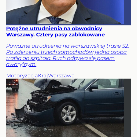
Potężne utrudnienia na obwodnicy
Warszawy. Cztery pasy zablokowane
Poważne utrudnienia na warszawskiej trasie S2.
Po zderzeniu trzech samochodów jedna osoba
trafiła do szpitala. Ruch odbywa się pasem
awaryjnym.
Motoryzacja
Kraj
Warszawa