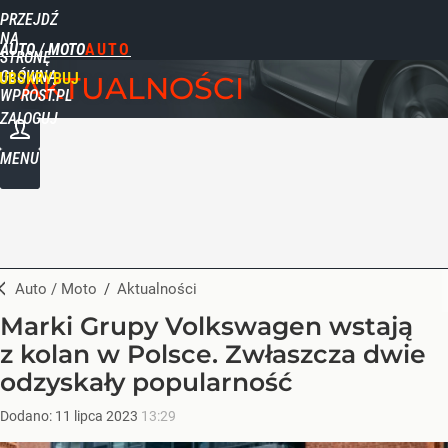
PRZEJDŹ
NA
AUTO / MOTO
STRONĘ
GŁÓWNĄ
UBSKRYBUJ
AKTUALNOŚCI
WPROST.PL
ZALOGUJ
MENU
Auto / Moto
/
Aktualności
Marki Grupy Volkswagen wstają
z kolan w Polsce. Zwłaszcza dwie
odzyskały popularność
Dodano:
11
lipca
2023
13:29