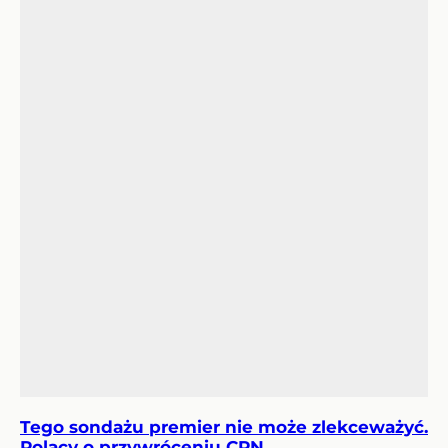
Tego sondażu premier nie może zlekceważyć.
Polacy o przywróceniu CPN