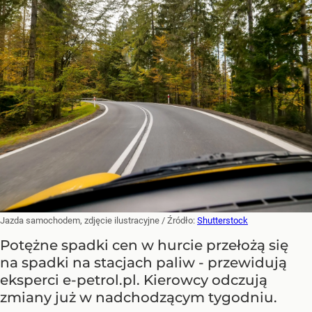
Jazda samochodem, zdjęcie ilustracyjne
/ Źródło:
Shutterstock
Potężne spadki cen w hurcie przełożą się
na spadki na stacjach paliw - przewidują
eksperci e-petrol.pl. Kierowcy odczują
zmiany już w nadchodzącym tygodniu.