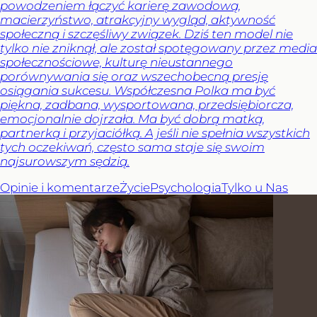
powodzeniem łączyć karierę zawodową,
macierzyństwo, atrakcyjny wygląd, aktywność
społeczną i szczęśliwy związek. Dziś ten model nie
tylko nie zniknął, ale został spotęgowany przez media
społecznościowe, kulturę nieustannego
porównywania się oraz wszechobecną presję
osiągania sukcesu. Współczesna Polka ma być
piękna, zadbana, wysportowana, przedsiębiorcza,
emocjonalnie dojrzała. Ma być dobrą matką,
partnerką i przyjaciółką. A jeśli nie spełnia wszystkich
tych oczekiwań, często sama staje się swoim
najsurowszym sędzią.
Opinie i komentarze
Życie
Psychologia
Tylko u Nas