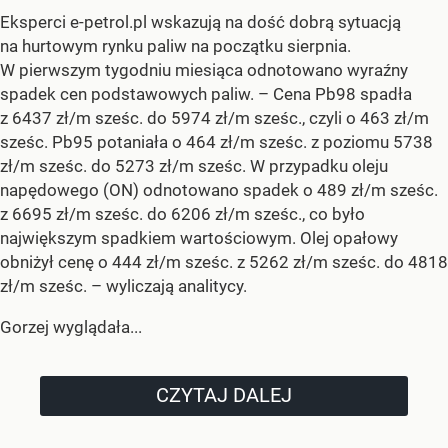
Eksperci e-petrol.pl wskazują na dość dobrą sytuacją
na hurtowym rynku paliw na początku sierpnia.
W pierwszym tygodniu miesiąca odnotowano wyraźny
spadek cen podstawowych paliw. –
Cena Pb98 spadła
z 6437 zł/m sześc. do 5974 zł/m sześc., czyli o 463 zł/m
sześc. Pb95 potaniała o 464 zł/m sześc. z poziomu 5738
zł/m sześc. do 5273 zł/m sześc. W przypadku oleju
napędowego (ON) odnotowano spadek o 489 zł/m sześc.
z 6695 zł/m sześc. do 6206 zł/m sześc., co było
największym spadkiem wartościowym. Olej opałowy
obniżył cenę o 444 zł/m sześc. z 5262 zł/m sześc. do 4818
zł/m sześc.
– wyliczają analitycy.
Gorzej wyglądała...
CZYTAJ DALEJ