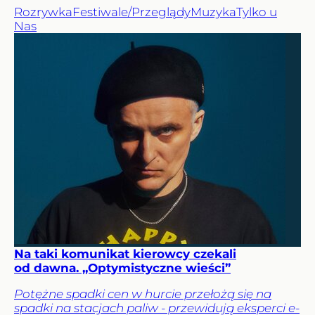
Rozrywka
Festiwale/Przeglądy
Muzyka
Tylko u
Nas
Na taki komunikat kierowcy czekali
od dawna. „Optymistyczne wieści”
Potężne spadki cen w hurcie przełożą się na
spadki na stacjach paliw - przewidują eksperci e-