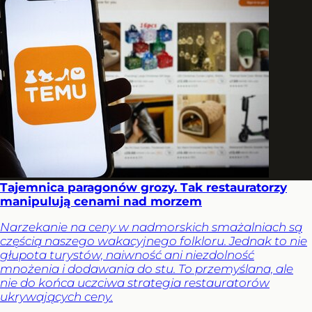
Tajemnica paragonów grozy. Tak restauratorzy
manipulują cenami nad morzem
Narzekanie na ceny w nadmorskich smażalniach są
częścią naszego wakacyjnego folkloru. Jednak to nie
głupota turystów, naiwność ani niezdolność
mnożenia i dodawania do stu. To przemyślana, ale
nie do końca uczciwa strategia restauratorów
ukrywających ceny.