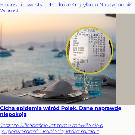
Finanse i inwestycje
Podróże
Kraj
Tylko u Nas
Tygodnik
Wprost
Cicha epidemia wśród Polek. Dane naprawdę
niepokoją
Jeszcze kilkanaście lat temu mówiło się o
„superwoman” – kobiecie, która miała z