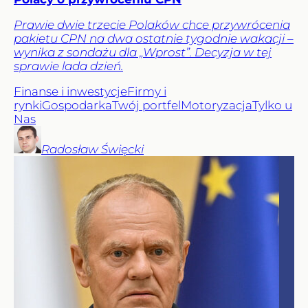
Prawie dwie trzecie Polaków chce przywrócenia
pakietu CPN na dwa ostatnie tygodnie wakacji –
wynika z sondażu dla „Wprost”. Decyzja w tej
sprawie lada dzień.
Finanse i inwestycje
Firmy i
rynki
Gospodarka
Twój portfel
Motoryzacja
Tylko u
Nas
Radosław
Święcki