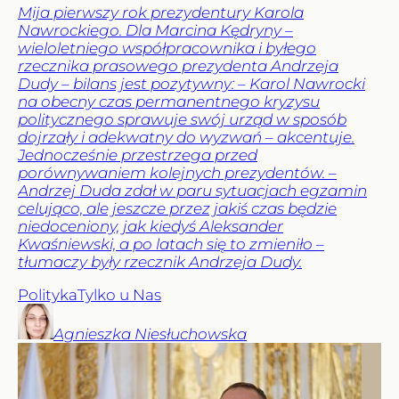
Mija pierwszy rok prezydentury Karola
Nawrockiego. Dla Marcina Kędryny –
wieloletniego współpracownika i byłego
rzecznika prasowego prezydenta Andrzeja
Dudy – bilans jest pozytywny: – Karol Nawrocki
na obecny czas permanentnego kryzysu
politycznego sprawuje swój urząd w sposób
dojrzały i adekwatny do wyzwań – akcentuje.
Jednocześnie przestrzega przed
porównywaniem kolejnych prezydentów. –
Andrzej Duda zdał w paru sytuacjach egzamin
celująco, ale jeszcze przez jakiś czas będzie
niedoceniony, jak kiedyś Aleksander
Kwaśniewski, a po latach się to zmieniło –
tłumaczy były rzecznik Andrzeja Dudy.
Polityka
Tylko u Nas
Agnieszka
Niesłuchowska