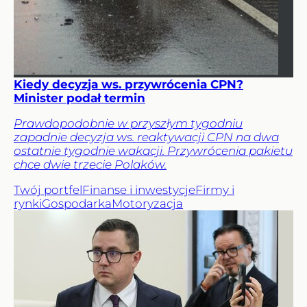
Kiedy decyzja ws. przywrócenia CPN?
Minister podał termin
Prawdopodobnie w przyszłym tygodniu
zapadnie decyzja ws. reaktywacji CPN na dwa
ostatnie tygodnie wakacji. Przywrócenia pakietu
chce dwie trzecie Polaków.
Twój portfel
Finanse i inwestycje
Firmy i
rynki
Gospodarka
Motoryzacja