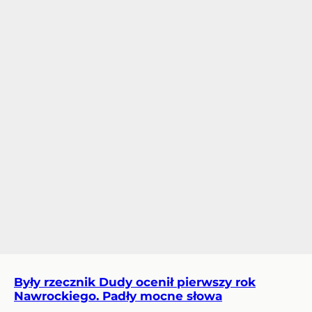
Były rzecznik Dudy ocenił pierwszy rok
Nawrockiego. Padły mocne słowa