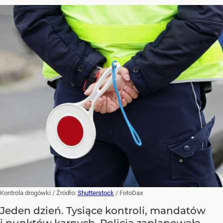
Kontrola drogówki
/ Źródło:
Shutterstock
/
FotoDax
Jeden dzień. Tysiące kontroli, mandatów
i punktów karnych. Policja zaplanowała