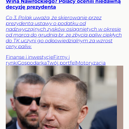
Wina Nawrockiego? Polacy ocenili niedawną
decyzję prezydenta
Co 3. Polak uważa, że skierowanie przez
prezydenta ustawy o podatku od
nadzwyczajnych zysków osiągniętych w okresie
od marca do grudnia br. ze zbycia paliw ciekłych
do TK uczyni go odpowiedzialnym za wzrost
ceny paliw.
Finanse i inwestycje
Firmy i
rynki
Gospodarka
Twój portfel
Motoryzacja