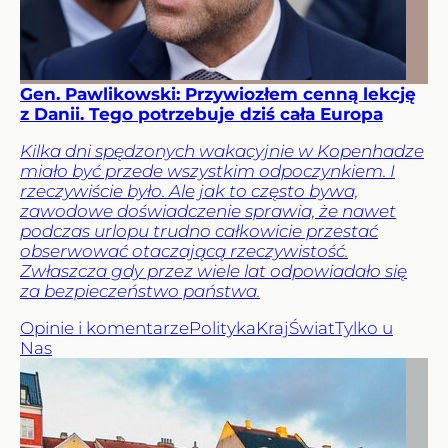
Gen. Pawlikowski: Przywiozłem cenną lekcję
z Danii. Tego potrzebuje dziś cała Europa
Kilka dni spędzonych wakacyjnie w Kopenhadze
miało być przede wszystkim odpoczynkiem. I
rzeczywiście było. Ale jak to często bywa,
zawodowe doświadczenie sprawia, że nawet
podczas urlopu trudno całkowicie przestać
obserwować otaczającą rzeczywistość.
Zwłaszcza gdy przez wiele lat odpowiadało się
za bezpieczeństwo państwa.
Opinie i komentarze
Polityka
Kraj
Świat
Tylko u
Nas