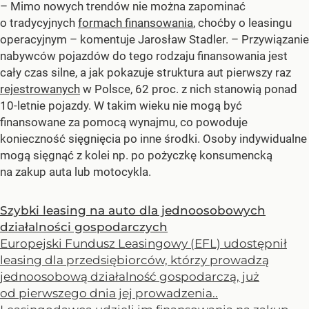
– Mimo nowych trendów nie można zapominać
o tradycyjnych
formach finansowania
, choćby o leasingu
operacyjnym – komentuje Jarosław Stadler. – Przywiązanie
nabywców pojazdów do tego rodzaju finansowania jest
cały czas silne, a jak pokazuje struktura aut pierwszy raz
rejestrowanych
w Polsce, 62 proc. z nich stanowią ponad
10-letnie pojazdy. W takim wieku nie mogą być
finansowane za pomocą wynajmu, co powoduje
konieczność sięgnięcia po inne środki. Osoby indywidualne
mogą sięgnąć z kolei np. po pożyczkę konsumencką
na zakup auta lub motocykla.
Szybki leasing na auto dla jednoosobowych
działalności gospodarczych
Europejski Fundusz Leasingowy (EFL) udostępnił
leasing dla przedsiębiorców, którzy prowadzą
jednoosobową działalność gospodarczą, już
od pierwszego dnia jej prowadzenia..