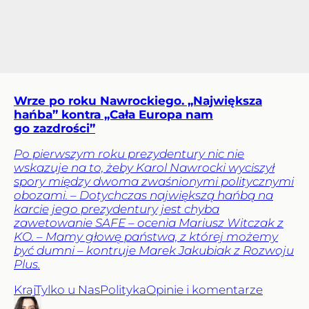
Wrze po roku Nawrockiego. „Największa
hańba” kontra „Cała Europa nam
go zazdrości”
Po pierwszym roku prezydentury nic nie
wskazuje na to, żeby Karol Nawrocki wyciszył
spory między dwoma zwaśnionymi politycznymi
obozami. – Dotychczas największą hańbą na
karcie jego prezydentury jest chyba
zawetowanie SAFE – ocenia Mariusz Witczak z
KO. – Mamy głowę państwa, z której możemy
być dumni – kontruje Marek Jakubiak z Rozwoju
Plus.
Kraj
Tylko u Nas
Polityka
Opinie i komentarze