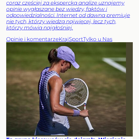
coraz częściej za ekspercką analizę uznajemy
opinie wygłaszane bez wiedzy, faktów i
odpowiedzialności. Internet od dawna premiuje
nie tych, którzy wiedzą najwięcej, lecz tych,
którzy mówią najgłośniej.
Opinie i komentarze
Kraj
Sport
Tylko u Nas