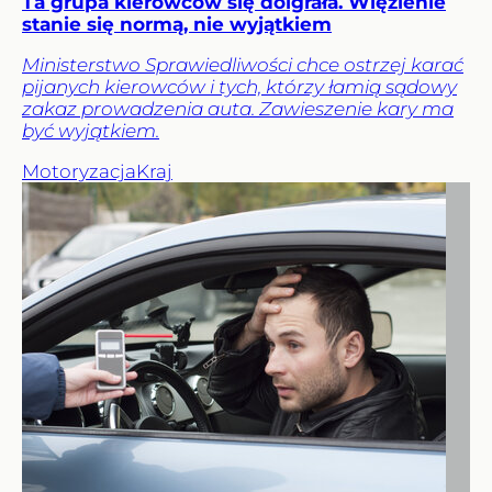
Ta grupa kierowców się doigrała. Więzienie
stanie się normą, nie wyjątkiem
Ministerstwo Sprawiedliwości chce ostrzej karać
pijanych kierowców i tych, którzy łamią sądowy
zakaz prowadzenia auta. Zawieszenie kary ma
być wyjątkiem.
Motoryzacja
Kraj