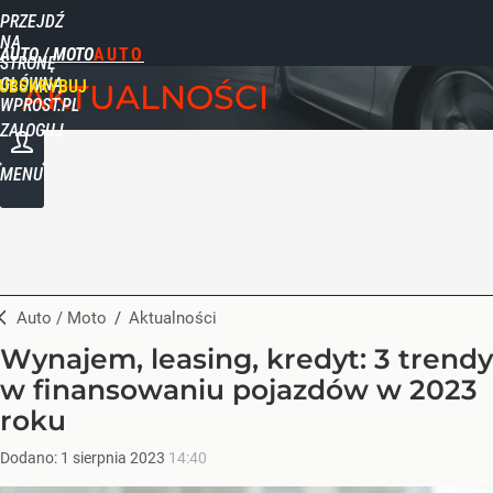
PRZEJDŹ
NA
AUTO / MOTO
STRONĘ
GŁÓWNĄ
UBSKRYBUJ
AKTUALNOŚCI
WPROST.PL
ZALOGUJ
MENU
Auto / Moto
/
Aktualności
Wynajem, leasing, kredyt: 3 trendy
w finansowaniu pojazdów w 2023
roku
Dodano:
1
sierpnia
2023
14:40