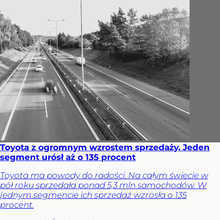
Toyota z ogromnym wzrostem sprzedaży. Jeden
segment urósł aż o 135 procent
Toyota ma powody do radości. Na całym świecie w
pół roku sprzedała ponad 5,3 mln samochodów. W
jednym segmencie ich sprzedaż wzrosła o 135
procent.