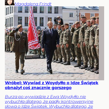
Magdalena
Frindt
Wróbel: Wywiad z Woydyłło o Idze Świątek
obnażył coś znacznie gorszego
Burza po wywiadzie z Ewą Woydyłło nie
wybuchła dlatego, że padły kontrowersyjne
słowa o Idze Świątek. Wybuchła dlatego, że