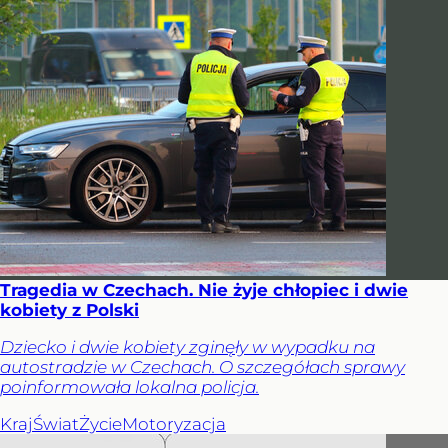
Tragedia w Czechach. Nie żyje chłopiec i dwie
kobiety z Polski
Dziecko i dwie kobiety zginęły w wypadku na
autostradzie w Czechach. O szczegółach sprawy
poinformowała lokalna policja.
Kraj
Świat
Życie
Motoryzacja