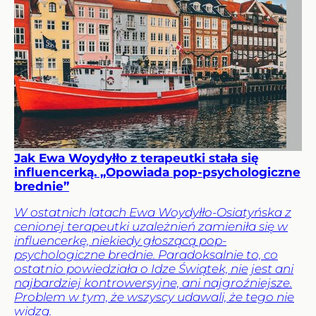
Jak Ewa Woydyłło z terapeutki stała się
influencerką. „Opowiada pop-psychologiczne
brednie”
W ostatnich latach Ewa Woydyłło-Osiatyńska z
cenionej terapeutki uzależnień zamieniła się w
influencerkę, niekiedy głoszącą pop-
psychologiczne brednie. Paradoksalnie to, co
ostatnio powiedziała o Idze Świątek, nie jest ani
najbardziej kontrowersyjne, ani najgroźniejsze.
Problem w tym, że wszyscy udawali, że tego nie
widzą.