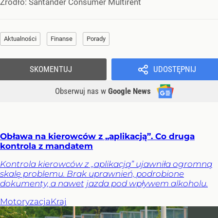
Źródło:
Santander Consumer Multirent
Aktualności
Finanse
Porady
SKOMENTUJ
UDOSTĘPNIJ
Obserwuj nas
w
Google News
Obława na kierowców z „aplikacją”. Co druga
kontrola z mandatem
Kontrola kierowców z „aplikacją” ujawniła ogromną
skalę problemu. Brak uprawnień, podrobione
dokumenty, a nawet jazda pod wpływem alkoholu.
Motoryzacja
Kraj