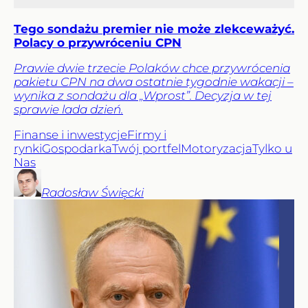
Tego sondażu premier nie może zlekceważyć.
Polacy o przywróceniu CPN
Prawie dwie trzecie Polaków chce przywrócenia
pakietu CPN na dwa ostatnie tygodnie wakacji –
wynika z sondażu dla „Wprost”. Decyzja w tej
sprawie lada dzień.
Finanse i inwestycje
Firmy i
rynki
Gospodarka
Twój portfel
Motoryzacja
Tylko u
Nas
Radosław
Święcki