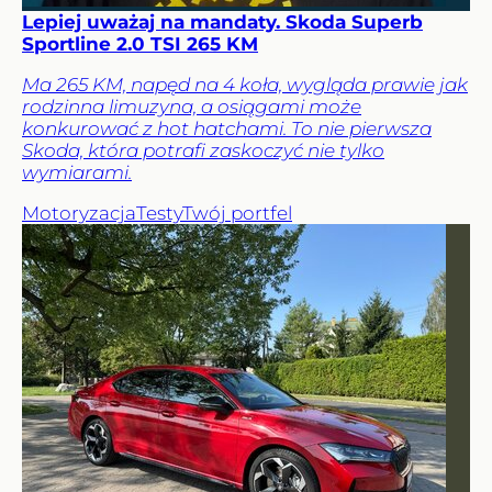
Lepiej uważaj na mandaty. Skoda Superb
Sportline 2.0 TSI 265 KM
Ma 265 KM, napęd na 4 koła, wygląda prawie jak
rodzinna limuzyna, a osiągami może
konkurować z hot hatchami. To nie pierwsza
Skoda, która potrafi zaskoczyć nie tylko
wymiarami.
Motoryzacja
Testy
Twój portfel