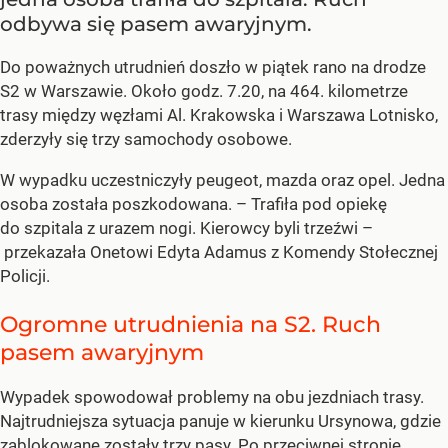
odbywa się pasem awaryjnym.
Do poważnych utrudnień doszło w piątek rano na drodze
S2 w Warszawie. Około godz. 7.20, na 464. kilometrze
trasy między węzłami Al. Krakowska i Warszawa Lotnisko,
zderzyły się trzy samochody osobowe.
W wypadku uczestniczyły peugeot, mazda oraz opel. Jedna
osoba została poszkodowana. – Trafiła pod opiekę
do szpitala z urazem nogi. Kierowcy byli trzeźwi –
przekazała Onetowi Edyta Adamus z Komendy Stołecznej
Policji.
Ogromne utrudnienia na S2. Ruch
pasem awaryjnym
Wypadek spowodował problemy na obu jezdniach trasy.
Najtrudniejsza sytuacja panuje w kierunku Ursynowa, gdzie
zablokowane zostały trzy pasy. Po przeciwnej stronie,