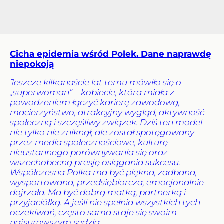
Cicha epidemia wśród Polek. Dane naprawdę
niepokoją
Jeszcze kilkanaście lat temu mówiło się o
„superwoman” – kobiecie, która miała z
powodzeniem łączyć karierę zawodową,
macierzyństwo, atrakcyjny wygląd, aktywność
społeczną i szczęśliwy związek. Dziś ten model
nie tylko nie zniknął, ale został spotęgowany
przez media społecznościowe, kulturę
nieustannego porównywania się oraz
wszechobecną presję osiągania sukcesu.
Współczesna Polka ma być piękna, zadbana,
wysportowana, przedsiębiorcza, emocjonalnie
dojrzała. Ma być dobrą matką, partnerką i
przyjaciółką. A jeśli nie spełnia wszystkich tych
oczekiwań, często sama staje się swoim
najsurowszym sędzią.