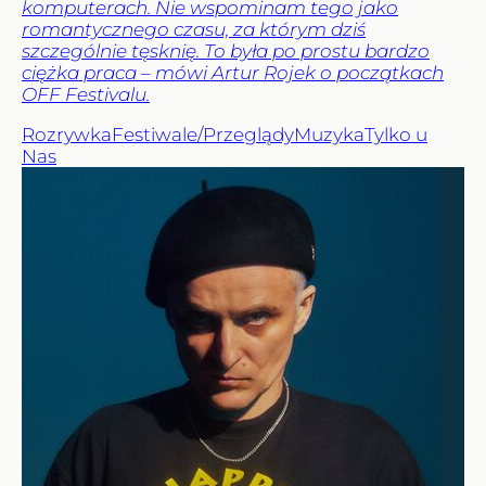
komputerach. Nie wspominam tego jako
romantycznego czasu, za którym dziś
szczególnie tęsknię. To była po prostu bardzo
ciężka praca – mówi Artur Rojek o początkach
OFF Festivalu.
Rozrywka
Festiwale/Przeglądy
Muzyka
Tylko u
Nas