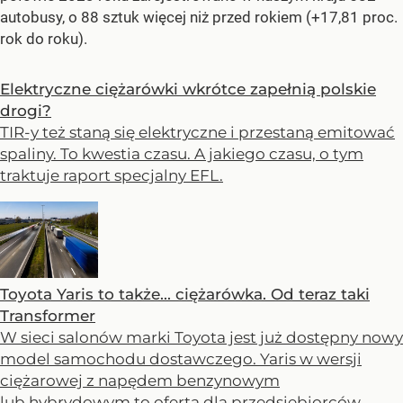
autobusy, o 88 sztuk więcej niż przed rokiem (+17,81 proc.
rok do roku).
Elektryczne ciężarówki wkrótce zapełnią polskie
drogi?
TIR-y też staną się elektryczne i przestaną emitować
spaliny. To kwestia czasu. A jakiego czasu, o tym
traktuje raport specjalny EFL.
Toyota Yaris to także... ciężarówka. Od teraz taki
Transformer
W sieci salonów marki Toyota jest już dostępny nowy
model samochodu dostawczego. Yaris w wersji
ciężarowej z napędem benzynowym
lub hybrydowym to oferta dla przedsiębiorców.