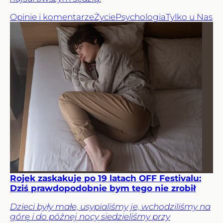
Opinie i komentarze
Życie
Psychologia
Tylko u Nas
Rojek zaskakuje po 19 latach OFF Festivalu:
Dziś prawdopodobnie bym tego nie zrobił
Dzieci były małe, usypialiśmy je, wchodziliśmy na
górę i do późnej nocy siedzieliśmy przy