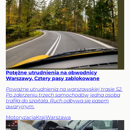
Potężne utrudnienia na obwodnicy
Warszawy. Cztery pasy zablokowane
Poważne utrudnienia na warszawskiej trasie S2.
Po zderzeniu trzech samochodów jedna osoba
trafiła do szpitala. Ruch odbywa się pasem
awaryjnym.
Motoryzacja
Kraj
Warszawa