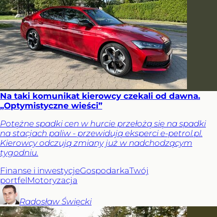
Na taki komunikat kierowcy czekali od dawna.
„Optymistyczne wieści”
Potężne spadki cen w hurcie przełożą się na spadki
na stacjach paliw - przewidują eksperci e-petrol.pl.
Kierowcy odczują zmiany już w nadchodzącym
tygodniu.
Finanse i inwestycje
Gospodarka
Twój
portfel
Motoryzacja
Radosław
Święcki