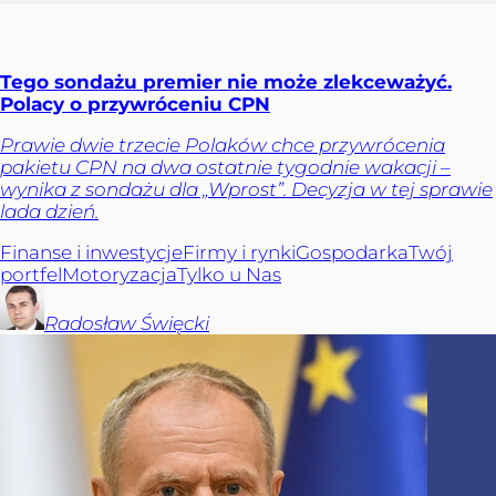
Tego sondażu premier nie może zlekceważyć.
Polacy o przywróceniu CPN
Prawie dwie trzecie Polaków chce przywrócenia
pakietu CPN na dwa ostatnie tygodnie wakacji –
wynika z sondażu dla „Wprost”. Decyzja w tej sprawie
lada dzień.
Finanse i inwestycje
Firmy i rynki
Gospodarka
Twój
portfel
Motoryzacja
Tylko u Nas
Radosław
Święcki