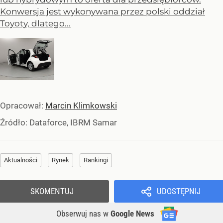
Konwersja jest wykonywana przez polski oddział
Toyoty, dlatego...
Opracował:
Marcin Klimkowski
Źródło:
Dataforce, IBRM Samar
Aktualności
Rynek
Rankingi
SKOMENTUJ
UDOSTĘPNIJ
Obserwuj nas
w
Google News