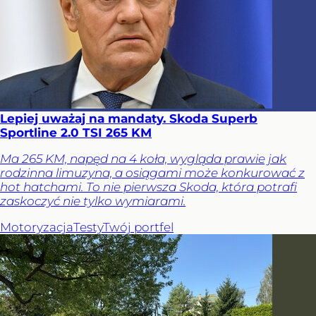
Lepiej uważaj na mandaty. Skoda Superb
Sportline 2.0 TSI 265 KM
Ma 265 KM, napęd na 4 koła, wygląda prawie jak
rodzinna limuzyna, a osiągami może konkurować z
hot hatchami. To nie pierwsza Skoda, która potrafi
zaskoczyć nie tylko wymiarami.
Motoryzacja
Testy
Twój portfel