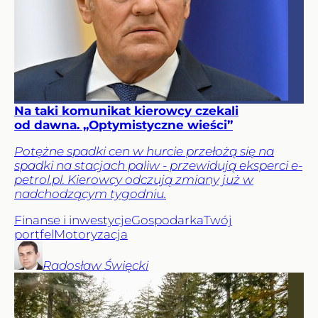
Na taki komunikat kierowcy czekali
od dawna. „Optymistyczne wieści”
Potężne spadki cen w hurcie przełożą się na
spadki na stacjach paliw - przewidują eksperci e-
petrol.pl. Kierowcy odczują zmiany już w
nadchodzącym tygodniu.
Finanse i inwestycje
Gospodarka
Twój
portfel
Motoryzacja
Radosław
Święcki