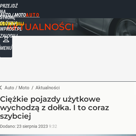
PRZEJDŹ
NA
AUTO / MOTO
STRONĘ
GŁÓWNĄ
UBSKRYBUJ
AKTUALNOŚCI
WPROST.PL
ZALOGUJ
MENU
Auto / Moto
/
Aktualności
Ciężkie pojazdy użytkowe
wychodzą z dołka. I to coraz
szybciej
Dodano:
23
sierpnia
2023
9:32