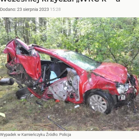
Dodano:
23
sierpnia
2023
15:28
Wypadek w Kamieńczyku
Źródło:
Policja