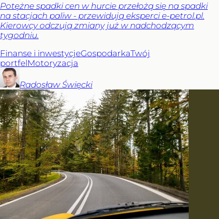
Potężne spadki cen w hurcie przełożą się na spadki
na stacjach paliw - przewidują eksperci e-petrol.pl.
Kierowcy odczują zmiany już w nadchodzącym
tygodniu.
Finanse i inwestycje
Gospodarka
Twój
portfel
Motoryzacja
Radosław
Święcki