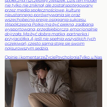
społeczną i szczęśliwy związek. Dziś ten model
nie tylko nie zniknął, ale został spotęgowany
przez media społecznościowe, kulturę
nieustannego porównywania się oraz
wszechobecną presję osiągania sukcesu.
Współczesna Polka ma być piękna, zadbana,
wysportowana, przedsiębiorcza, emocjonalnie
dojrzała. Ma być dobrą matką, partnerką i
przyjaciółką. A jeśli nie spełnia wszystkich tych
oczekiwań, często sama staje się swoim
najsurowszym sędzią.
Opinie i komentarze
Życie
Psychologia
Tylko u Nas