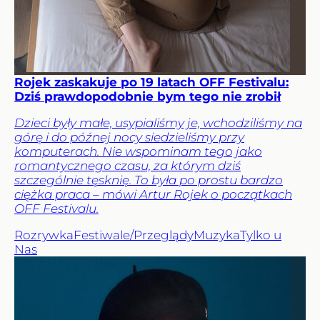
Rojek zaskakuje po 19 latach OFF Festivalu:
Dziś prawdopodobnie bym tego nie zrobił
Dzieci były małe, usypialiśmy je, wchodziliśmy na
górę i do późnej nocy siedzieliśmy przy
komputerach. Nie wspominam tego jako
romantycznego czasu, za którym dziś
szczególnie tęsknię. To była po prostu bardzo
ciężka praca – mówi Artur Rojek o początkach
OFF Festivalu.
Rozrywka
Festiwale/Przeglądy
Muzyka
Tylko u
Nas