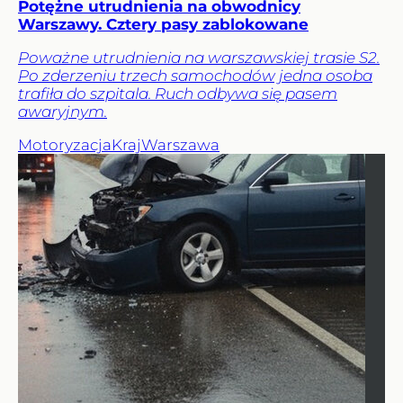
Potężne utrudnienia na obwodnicy
Warszawy. Cztery pasy zablokowane
Poważne utrudnienia na warszawskiej trasie S2.
Po zderzeniu trzech samochodów jedna osoba
trafiła do szpitala. Ruch odbywa się pasem
awaryjnym.
Motoryzacja
Kraj
Warszawa