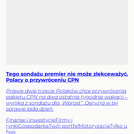
Tego sondażu premier nie może zlekceważyć.
Polacy o przywróceniu CPN
Prawie dwie trzecie Polaków chce przywrócenia
pakietu CPN na dwa ostatnie tygodnie wakacji –
wynika z sondażu dla „Wprost”. Decyzja w tej
sprawie lada dzień.
Finanse i inwestycje
Firmy i
rynki
Gospodarka
Twój portfel
Motoryzacja
Tylko u
Nas