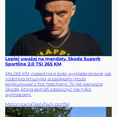
Lepiej uważaj na mandaty. Skoda Superb
Sportline 2.0 TSI 265 KM
Ma 265 KM, napęd na 4 koła, wygląda prawie jak
rodzinna limuzyna, a osiągami może
konkurować z hot hatchami. To nie pierwsza
Skoda, która potrafi zaskoczyć nie tylko
wymiarami.
Motoryzacja
Testy
Twój portfel