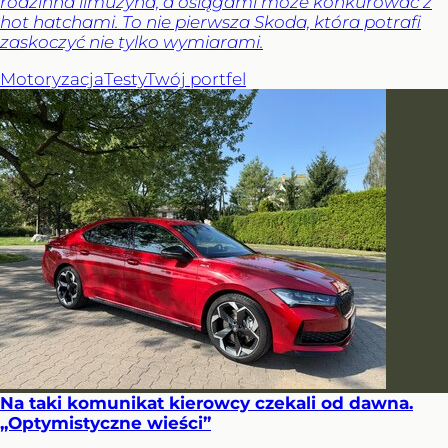
rodzinna limuzyna, a osiągami może konkurować z
hot hatchami. To nie pierwsza Skoda, która potrafi
zaskoczyć nie tylko wymiarami.
Motoryzacja
Testy
Twój portfel
Na taki komunikat kierowcy czekali od dawna.
„Optymistyczne wieści”