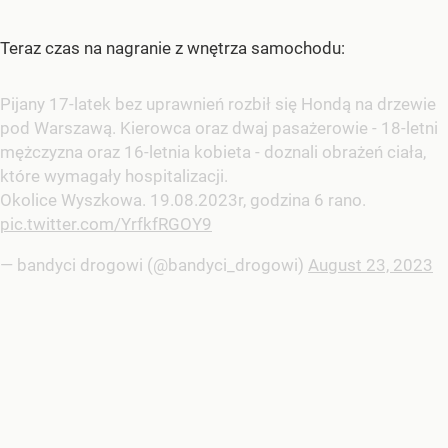
Teraz czas na nagranie z wnętrza samochodu:
Pijany 17-latek bez uprawnień rozbił się Hondą na drzewie
pod Warszawą. Kierowca oraz dwaj pasażerowie - 18-letni
mężczyzna oraz 16-letnia kobieta - doznali obrażeń ciała,
które wymagały hospitalizacji.
Okolice Wyszkowa. 19.08.2023r, godzina 6 rano.
pic.twitter.com/YrfkfRGOY9
— bandyci drogowi (@bandyci_drogowi)
August 23, 2023