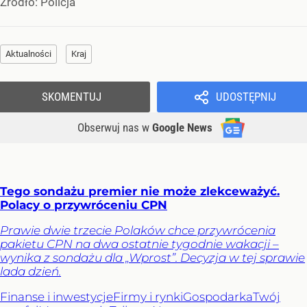
Źródło:
Policja
Aktualności
Kraj
SKOMENTUJ
UDOSTĘPNIJ
Obserwuj nas
w
Google News
Tego sondażu premier nie może zlekceważyć.
Polacy o przywróceniu CPN
Prawie dwie trzecie Polaków chce przywrócenia
pakietu CPN na dwa ostatnie tygodnie wakacji –
wynika z sondażu dla „Wprost”. Decyzja w tej sprawie
lada dzień.
Finanse i inwestycje
Firmy i rynki
Gospodarka
Twój