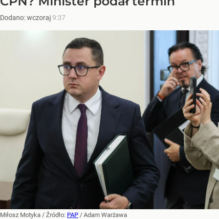
CPN? Minister podał termin
Dodano:
wczoraj
9:37
Miłosz Motyka
/ Źródło:
PAP
/
Adam Warżawa