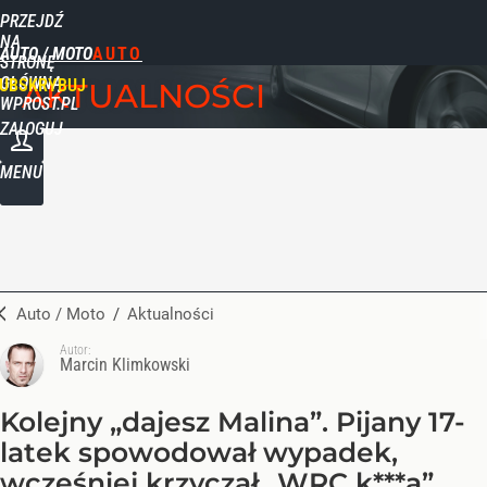
PRZEJDŹ
NA
AUTO / MOTO
STRONĘ
GŁÓWNĄ
UBSKRYBUJ
AKTUALNOŚCI
WPROST.PL
ZALOGUJ
MENU
Auto / Moto
/
Aktualności
Autor:
Marcin Klimkowski
Kolejny „dajesz Malina”. Pijany 17-
latek spowodował wypadek,
wcześniej krzyczał „WRC k***a”