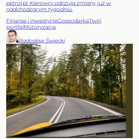
petrol.pl. Kierowcy odczują zmiany już w
nadchodzącym tygodniu.
Finanse i inwestycje
Gospodarka
Twój
portfel
Motoryzacja
Radosław
Święcki