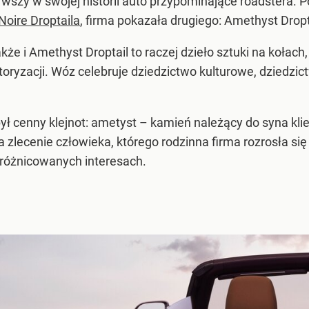
erwszy w swojej historii auto przypominające roadstera. P
Noire Droptaila
, firma pokazała drugiego: Amethyst Dropt
także i Amethyst Droptail to raczej dzieło sztuki na koła
ryzacji. Wóz celebruje dziedzictwo kulturowe, dziedzic
ył cenny klejnot: ametyst – kamień należący do syna klien
 zlecenie człowieka, którego rodzinna firma rozrosła się
zróżnicowanych interesach.