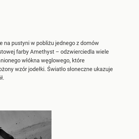
ie na pustyni w pobliżu jednego z domów
stowej farby Amethyst – odzwierciedla wiele
emnionego włókna węglowego, które
ożony wzór jodełki. Światło słoneczne ukazuje
ł.