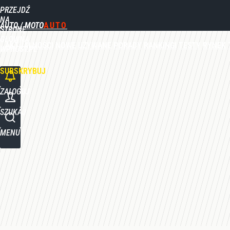
PRZEJDŹ
Udostępnij
0
Skomentuj
NA
AUTO / MOTO
STRONĘ
GŁÓWNĄ
AKTUALNOŚCI
NOWE
UŻYWANE
PORADY
RANKINGI
TESTY
RYNEK
WPROST.PL
SUBSKRYBUJ
ZALOGUJ
SZUKAJ
MENU