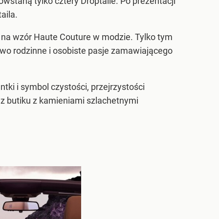
owstaną tylko cztery Droptaile. Po prezentacji
aila.
ch, na wzór Haute Couture w modzie. Tylko tym
two rodzinne i osobiste pasje zamawiającego
tki i symbol czystości, przejrzystości
 z butiku z kamieniami szlachetnymi