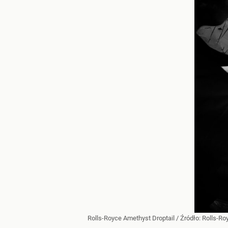
Rolls-Royce Amethyst Droptail
/ Źródło:
Rolls-Ro