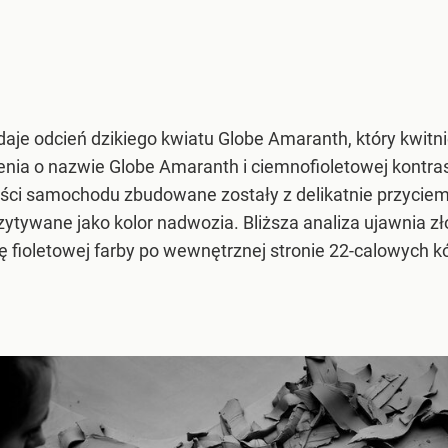
je odcień dzikiego kwiatu Globe Amaranth, który kwitn
ienia o nazwie Globe Amaranth i ciemnofioletowej kontra
ęści samochodu zbudowane zostały z delikatnie przyci
ytywane jako kolor nadwozia. Bliższa analiza ujawnia zł
ę fioletowej farby po wewnętrznej stronie 22-calowych kó