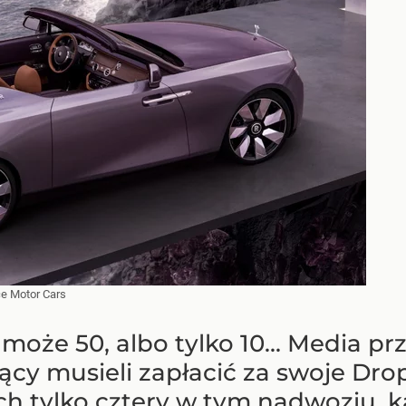
ce Motor Cars
oże 50, albo tylko 10... Media prz
ący musieli zapłacić za swoje Drop
ch tylko cztery w tym nadwoziu, k