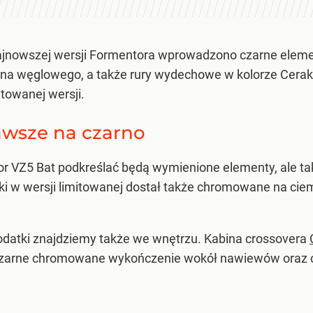
 najnowszej wersji Formentora wprowadzono czarne eleme
ókna węglowego, a także rury wydechowe w kolorze Cera
towanej wersji.
zawsze na czarno
 VZ5 Bat podkreślać będą wymienione elementy, ale tak
i w wersji limitowanej dostał także chromowane na ciemn
odatki znajdziemy także we wnętrzu. Kabina crossovera
zarne chromowane wykończenie wokół nawiewów oraz cz