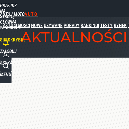
PRZEJDŹ
Udostępnij
0
Skomentuj
NA
AUTO / MOTO
STRONĘ
GŁÓWNĄ
AKTUALNOŚCI
NOWE
UŻYWANE
PORADY
RANKINGI
TESTY
RYNEK
WPROST.PL
AKTUALNOŚCI
SUBSKRYBUJ
ZALOGUJ
SZUKAJ
MENU