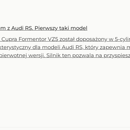
em z Audi RS. Pierwszy taki model
Cupra Formentor VZ5 został doposażony w 5-cylind
kterystyczny dla modeli Audi RS, który zapewnia 
pierwotnej wersji. Silnik ten pozwala na przyspiesz