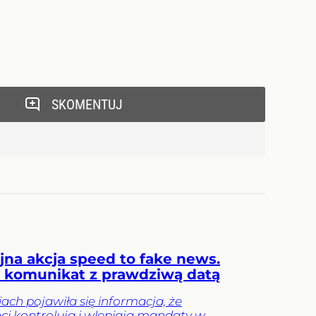
SKOMENTUJ
yjna akcja speed to fake news.
komunikat z prawdziwą datą
ch pojawiła się informacja, że
nci kontrolują i wlepiają mandaty w