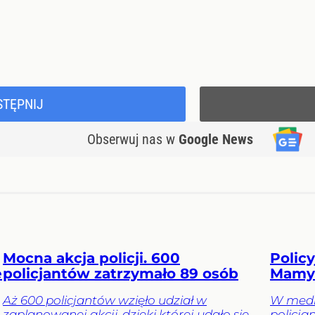
STĘPNIJ
Obserwuj nas
w
Google News
Mocna akcja policji. 600
Polic
e
policjantów zatrzymało 89 osób
Mamy 
Aż 600 policjantów wzięło udział w
W media
zaplanowanej akcji, dzięki której udało się
policja