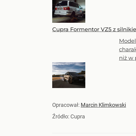
Cupra Formentor VZ5 z silniki
Model 
chara
niż w 
Opracował:
Marcin Klimkowski
Źródło:
Cupra