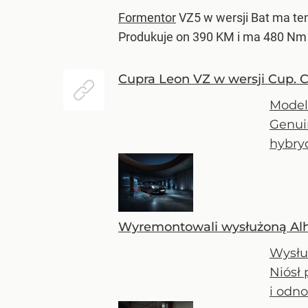
Formentor
VZ5 w wersji Bat ma ten
Produkuje on 390 KM i ma 480 N
Cupra Leon VZ w wersji Cup. C
Model
Genui
hybry
Wyremontowali wysłużoną Al
Wysłu
Niósł
i odno