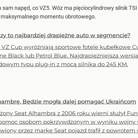
 sam napęd, co VZ5. Wóz ma pięciocylindrowy silnik TSI (
m maksymalnego momentu obrotowego.
zy to najbardziej drapieżne auto w segmencie?
 VZ Cup wyróżniają sportowe fotele kubełkowe C
ne Black lub Petrol Blue. Najdrapieżniejsza wers
dowym typu plug-in z mocą silnika do 245 KM.
hambrę. Będzie mogła dalej pomagać Ukraińcom
żony Seat Alhambra z 2006 roku wierni służył Fu
 pomoc osobom pokrzywdzonym w wyniku wojny w
wiony przez markę Seat pojazd trafił z powrotem w