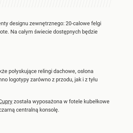
nty designu zewnętrznego: 20-calowe felgi
kote. Na całym świecie dostępnych będzie
że połyskujące relingi dachowe, osłona
o logotypy zarówno z przodu, jak i z tyłu
Cupry
została wyposażona w fotele kubełkowe
arną centralną konsolę.