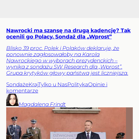
Nawrocki ma szansę na drugą kadencję? Tak
ocenili go Polacy. Sondaż dla „Wprost”
Blisko 39 proc. Polek i Polaków deklaruje, że
ponownie zagłosowałoby na Karola
Nawrockiego w wyborach prezydenckich –
wynika z sondażu SW Research dla „Wprost”.
Grupa krytyków głowy państwa jest liczniejsza.
Sondaże
Kraj
Tylko u Nas
Polityka
Opinie i
komentarze
Magdalena
Frindt