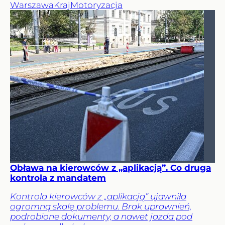
Warszawa
Kraj
Motoryzacja
Obława na kierowców z „aplikacją”. Co druga
kontrola z mandatem
Kontrola kierowców z „aplikacją” ujawniła
ogromną skalę problemu. Brak uprawnień,
podrobione dokumenty, a nawet jazda pod