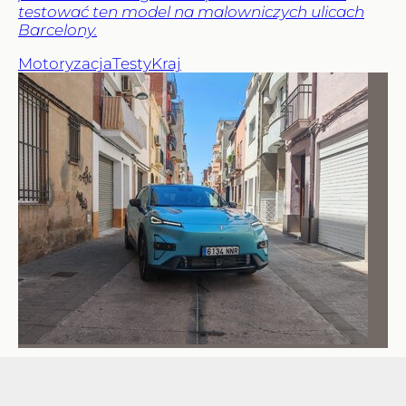
testować ten model na malowniczych ulicach
Barcelony.
Motoryzacja
Testy
Kraj