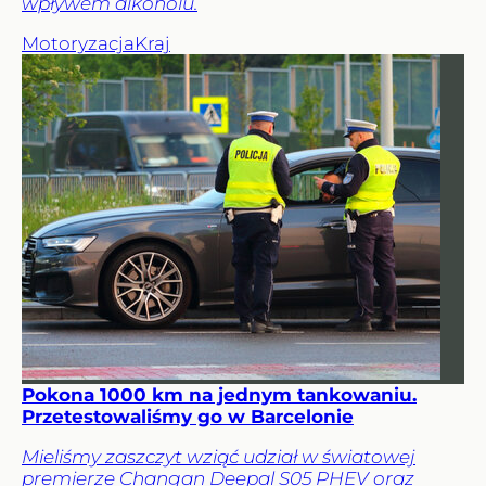
wpływem alkoholu.
Motoryzacja
Kraj
Pokona 1000 km na jednym tankowaniu.
Przetestowaliśmy go w Barcelonie
Mieliśmy zaszczyt wziąć udział w światowej
premierze Changan Deepal S05 PHEV oraz