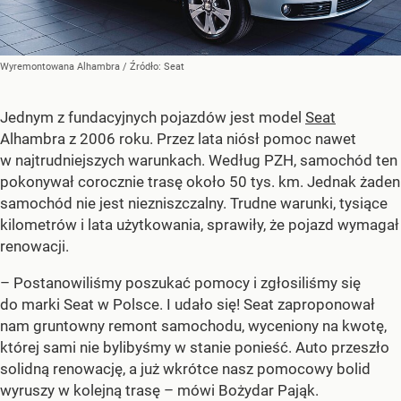
Wyremontowana Alhambra
/ Źródło:
Seat
Jednym z fundacyjnych pojazdów jest model
Seat
Alhambra z 2006 roku. Przez lata niósł pomoc nawet
w najtrudniejszych warunkach. Według PZH, samochód ten
pokonywał corocznie trasę około 50 tys. km. Jednak żaden
samochód nie jest niezniszczalny. Trudne warunki, tysiące
kilometrów i lata użytkowania, sprawiły, że pojazd wymagał
renowacji.
– Postanowiliśmy poszukać pomocy i zgłosiliśmy się
do marki Seat w Polsce. I udało się! Seat zaproponował
nam gruntowny remont samochodu, wyceniony na kwotę,
której sami nie bylibyśmy w stanie ponieść. Auto przeszło
solidną renowację, a już wkrótce nasz pomocowy bolid
wyruszy w kolejną trasę – mówi Bożydar Pająk.