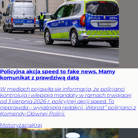
Policyjna akcja speed to fake news. Mamy
komunikat z prawdziwą datą
W mediach pojawiła się informacja, że policjanci
kontrolują i wlepiają mandaty w ramach trwającej
od 3 sierpnia 2026 r. policyjnej akcji speed. To
nieprawda – wyjaśniają redakcji „Wprost” policjanci z
Komendy Głównej Policji.
Motoryzacja
Kraj