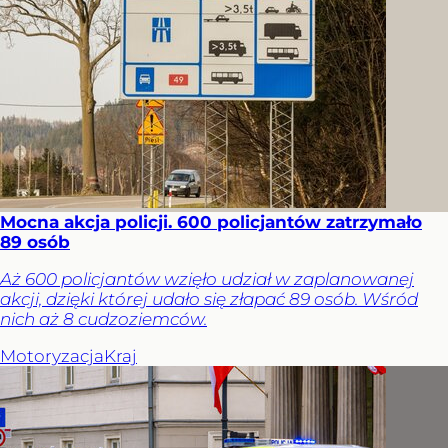
Mocna akcja policji. 600 policjantów zatrzymało
89 osób
Aż 600 policjantów wzięło udział w zaplanowanej
akcji, dzięki której udało się złapać 89 osób. Wśród
nich aż 8 cudzoziemców.
Motoryzacja
Kraj