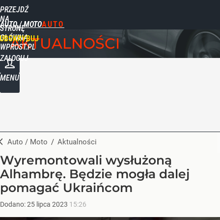
PRZEJDŹ
NA
AUTO / MOTO
STRONĘ
GŁÓWNĄ
UBSKRYBUJ
AKTUALNOŚCI
WPROST.PL
ZALOGUJ
MENU
Auto / Moto
/
Aktualności
Wyremontowali wysłużoną
Alhambrę. Będzie mogła dalej
pomagać Ukraińcom
Dodano:
25
lipca
2023
15:26