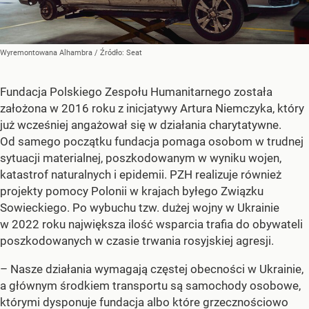
Wyremontowana Alhambra
/ Źródło:
Seat
Fundacja Polskiego Zespołu Humanitarnego została
założona w 2016 roku z inicjatywy Artura Niemczyka, który
już wcześniej angażował się w działania charytatywne.
Od samego początku fundacja pomaga osobom w trudnej
sytuacji materialnej, poszkodowanym w wyniku wojen,
katastrof naturalnych i epidemii. PZH realizuje również
projekty pomocy Polonii w krajach byłego Związku
Sowieckiego. Po wybuchu tzw. dużej wojny w Ukrainie
w 2022 roku największa ilość wsparcia trafia do obywateli
poszkodowanych w czasie trwania rosyjskiej agresji.
– Nasze działania wymagają częstej obecności w Ukrainie,
a głównym środkiem transportu są samochody osobowe,
którymi dysponuje fundacja albo które grzecznościowo