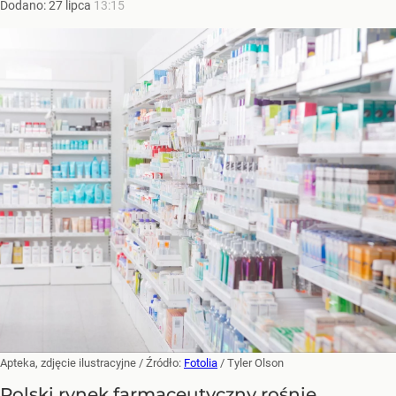
Dodano:
27
lipca
13:15
Apteka, zdjęcie ilustracyjne
/ Źródło:
Fotolia
/
Tyler Olson
Polski rynek farmaceutyczny rośnie