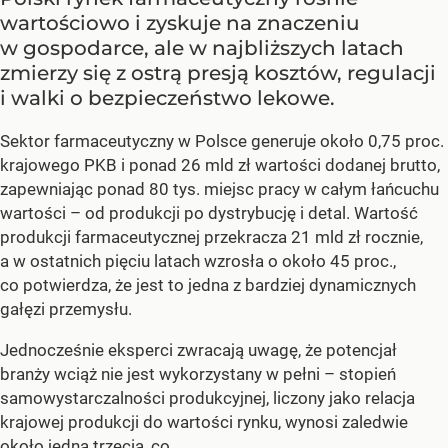
wartościowo i zyskuje na znaczeniu
w gospodarce, ale w najbliższych latach
zmierzy się z ostrą presją kosztów, regulacji
i walki o bezpieczeństwo lekowe.
Sektor farmaceutyczny w Polsce generuje około 0,75 proc.
krajowego PKB i ponad 26 mld zł wartości dodanej brutto,
zapewniając ponad 80 tys. miejsc pracy w całym łańcuchu
wartości – od produkcji po dystrybucję i detal. Wartość
produkcji farmaceutycznej przekracza 21 mld zł rocznie,
a w ostatnich pięciu latach wzrosła o około 45 proc.,
co potwierdza, że jest to jedna z bardziej dynamicznych
gałęzi przemysłu.
Jednocześnie eksperci zwracają uwagę, że potencjał
branży wciąż nie jest wykorzystany w pełni – stopień
samowystarczalności produkcyjnej, liczony jako relacja
krajowej produkcji do wartości rynku, wynosi zaledwie
około jedną trzecią, co...