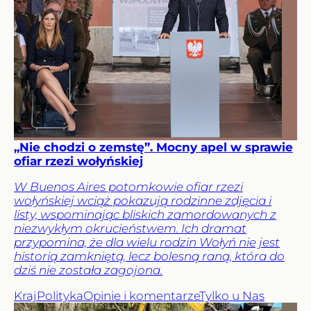
„Nie chodzi o zemstę”. Mocny apel w sprawie
ofiar rzezi wołyńskiej
W Buenos Aires potomkowie ofiar rzezi
wołyńskiej wciąż pokazują rodzinne zdjęcia i
listy, wspominając bliskich zamordowanych z
niezwykłym okrucieństwem. Ich dramat
przypomina, że dla wielu rodzin Wołyń nie jest
historią zamkniętą, lecz bolesną raną, która do
dziś nie została zagojona.
Kraj
Polityka
Opinie i komentarze
Tylko u Nas