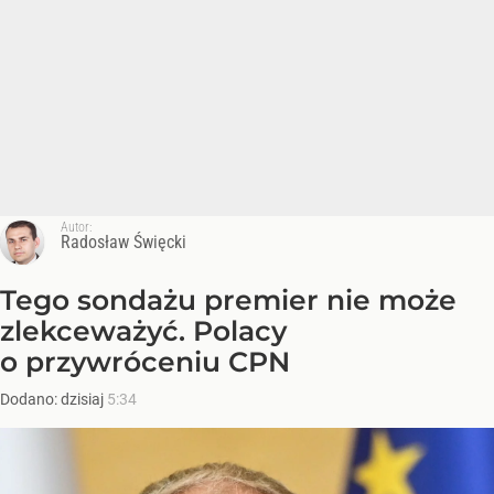
Autor:
Radosław Święcki
Tego sondażu premier nie może
zlekceważyć. Polacy
o przywróceniu CPN
Dodano:
dzisiaj
5:34