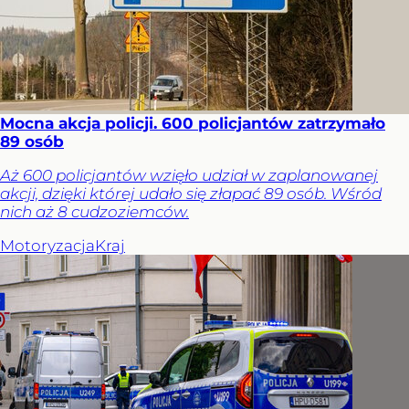
Mocna akcja policji. 600 policjantów zatrzymało
89 osób
Aż 600 policjantów wzięło udział w zaplanowanej
akcji, dzięki której udało się złapać 89 osób. Wśród
nich aż 8 cudzoziemców.
Motoryzacja
Kraj