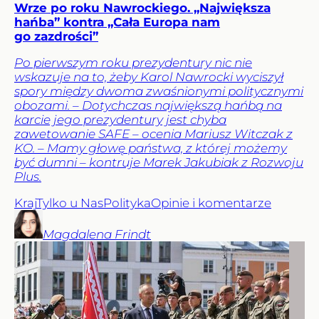
Wrze po roku Nawrockiego. „Największa
hańba” kontra „Cała Europa nam
go zazdrości”
Po pierwszym roku prezydentury nic nie
wskazuje na to, żeby Karol Nawrocki wyciszył
spory między dwoma zwaśnionymi politycznymi
obozami. – Dotychczas największą hańbą na
karcie jego prezydentury jest chyba
zawetowanie SAFE – ocenia Mariusz Witczak z
KO. – Mamy głowę państwa, z której możemy
być dumni – kontruje Marek Jakubiak z Rozwoju
Plus.
Kraj
Tylko u Nas
Polityka
Opinie i komentarze
Magdalena
Frindt