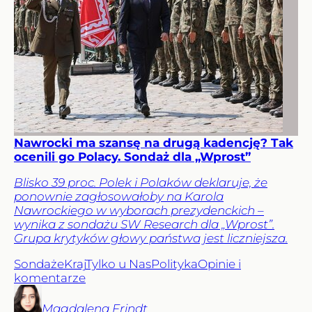
Nawrocki ma szansę na drugą kadencję? Tak
ocenili go Polacy. Sondaż dla „Wprost”
Blisko 39 proc. Polek i Polaków deklaruje, że
ponownie zagłosowałoby na Karola
Nawrockiego w wyborach prezydenckich –
wynika z sondażu SW Research dla „Wprost”.
Grupa krytyków głowy państwa jest liczniejsza.
Sondaże
Kraj
Tylko u Nas
Polityka
Opinie i
komentarze
Magdalena
Frindt