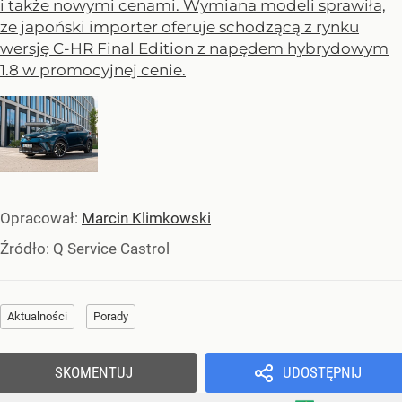
i także nowymi cenami. Wymiana modeli sprawiła,
że japoński importer oferuje schodzącą z rynku
wersję C-HR Final Edition z napędem hybrydowym
1.8 w promocyjnej cenie.
Opracował:
Marcin Klimkowski
Źródło:
Q Service Castrol
Aktualności
Porady
SKOMENTUJ
UDOSTĘPNIJ