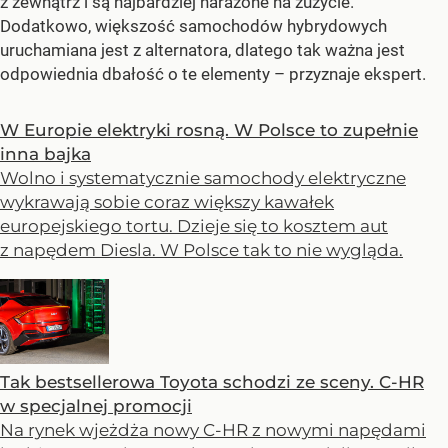
z zewnątrz i są najbardziej narażone na zużycie.
Dodatkowo, większość samochodów hybrydowych
uruchamiana jest z alternatora, dlatego tak ważna jest
odpowiednia dbałość o te elementy – przyznaje ekspert.
W Europie elektryki rosną. W Polsce to zupełnie
inna bajka
Wolno i systematycznie samochody elektryczne
wykrawają sobie coraz większy kawałek
europejskiego tortu. Dzieje się to kosztem aut
z napędem Diesla. W Polsce tak to nie wygląda.
Tak bestsellerowa Toyota schodzi ze sceny. C-HR
w specjalnej promocji
Na rynek wjeżdża nowy C-HR z nowymi napędami