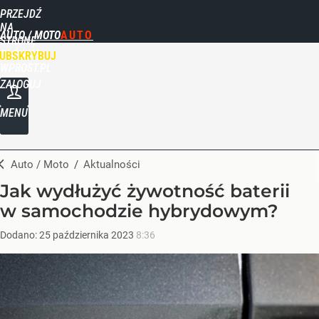
PRZEJDŹ
NA
AUTO / MOTO
STRONĘ
GŁÓWNĄ
UBSKRYBUJ
WPROST.PL
ZALOGUJ
MENU
Auto / Moto
/
Aktualności
Jak wydłużyć żywotność baterii
w samochodzie hybrydowym?
Dodano:
25
października
2023
8:36