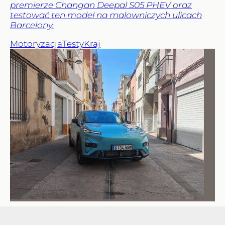
premierze Changan Deepal S05 PHEV oraz
testować ten model na malowniczych ulicach
Barcelony.
Motoryzacja
Testy
Kraj