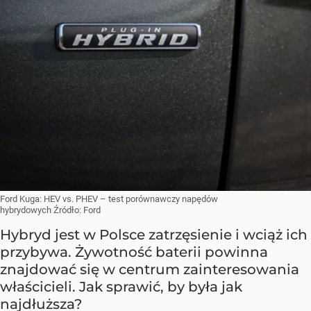
Ford Kuga: HEV vs. PHEV – test porównawczy napędów
hybrydowych
Źródło:
Ford
Hybryd jest w Polsce zatrzęsienie i wciąż ich
przybywa. Żywotność baterii powinna
znajdować się w centrum zainteresowania
właścicieli. Jak sprawić, by była jak
najdłuższa?