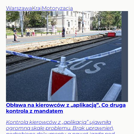
Warszawa
Kraj
Motoryzacja
Obława na kierowców z „aplikacją”. Co druga
kontrola z mandatem
Kontrola kierowców z „aplikacją” ujawniła
ogromną skalę problemu. Brak uprawnień,