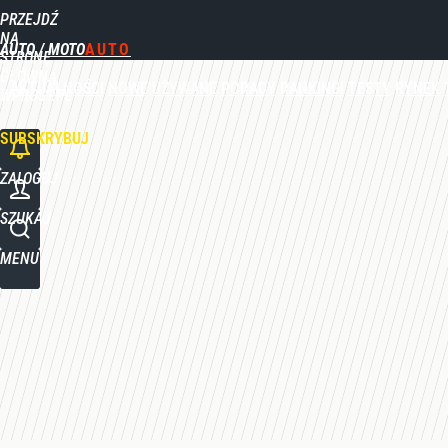
PRZEJDŹ
Udostępnij
0
Skomentuj
NA
AUTO / MOTO
STRONĘ
GŁÓWNĄ
AKTUALNOŚCI
NOWE
UŻYWANE
PORADY
RANKINGI
TESTY
RYNEK
WPROST.PL
SUBSKRYBUJ
ZALOGUJ
SZUKAJ
MENU