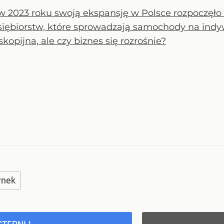
w 2023 roku swoją ekspansję w Polsce rozpoczęło 
siębiorstw, które sprowadzają samochody na indy
kopijna, ale czy biznes się rozrośnie?
ynek