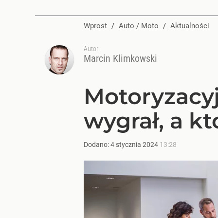
Wprost
/
Auto / Moto
/
Aktualności
Autor:
Marcin Klimkowski
Motoryzacy
wygrał, a kt
Dodano:
4
stycznia
2024
13:28