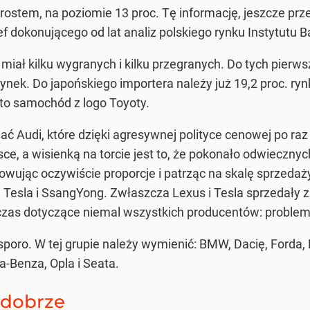
ostem, na poziomie 13 proc. Tę informację, jeszcze prze
ef dokonującego od lat analiz polskiego rynku Instytut
k miał kilku wygranych i kilku przegranych. Do tych pie
ynek. Do japońskiego importera należy już 19,2 proc. ryn
to samochód z logo Toyoty.
ć Audi, które dzięki agresywnej polityce cenowej po ra
sce, a wisienką na torcie jest to, że pokonało odwieczny
wując oczywiście proporcje i patrząc na skalę sprzedaży
 Tesla i SsangYong. Zwłaszcza Lexus i Tesla sprzedały z
as dotyczące niemal wszystkich producentów: problemy
sporo. W tej grupie należy wymienić: BMW, Dacię, Forda
-Benza, Opla i Seata.
 dobrze