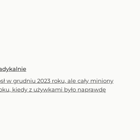
adykalnie
 w grudniu 2023 roku, ale cały miniony
oku, kiedy z używkami było naprawdę