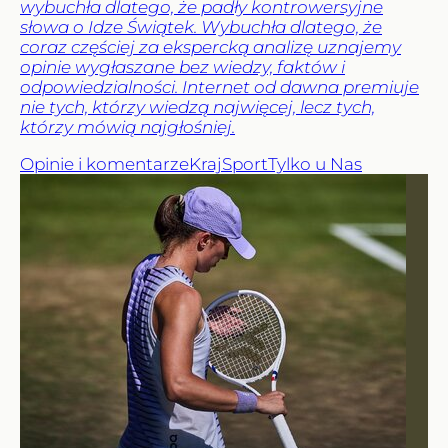
wybuchła dlatego, że padły kontrowersyjne
słowa o Idze Świątek. Wybuchła dlatego, że
coraz częściej za ekspercką analizę uznajemy
opinie wygłaszane bez wiedzy, faktów i
odpowiedzialności. Internet od dawna premiuje
nie tych, którzy wiedzą najwięcej, lecz tych,
którzy mówią najgłośniej.
Opinie i komentarze
Kraj
Sport
Tylko u Nas