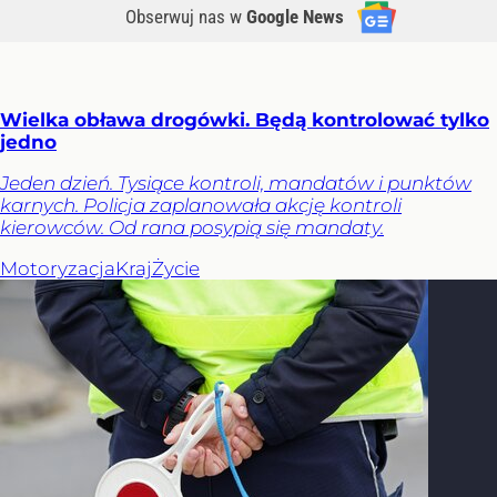
Obserwuj nas
w
Google News
Wielka obława drogówki. Będą kontrolować tylko
jedno
Jeden dzień. Tysiące kontroli, mandatów i punktów
karnych. Policja zaplanowała akcję kontroli
kierowców. Od rana posypią się mandaty.
Motoryzacja
Kraj
Życie