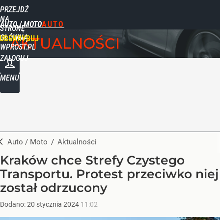
PRZEJDŹ
NA
AUTO / MOTO
STRONĘ
GŁÓWNĄ
UBSKRYBUJ
AKTUALNOŚCI
WPROST.PL
ZALOGUJ
MENU
Auto / Moto
/
Aktualności
Kraków chce Strefy Czystego
Transportu. Protest przeciwko niej
został odrzucony
Dodano:
20
stycznia
2024
11:02