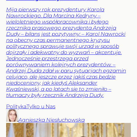
Mija pierwszy rok prezydentury Karola
Nawrockiego. Dla Marcina Kędryny –
wieloletniego współpracownika i byłego
rzecznika prasowego prezydenta Andrzeja
Dudy – bilans jest pozytywny: – Karol Nawrocki
na obecny czas permanentnego kryzysu
politycznego sprawuje swój urząd w sposób
dojrzały i adekwatny do wyzwań – akcentuje.
Jednocześnie przestrzega przed
porównywaniem kolejnych prezydentów. –
Andrzej Duda zdał w paru sytuacjach egzamin
celująco, ale jeszcze przez jakiś czas będzie
niedoceniony, jak kiedyś Aleksander
Kwaśniewski, a po latach się to zmieniło –
tłumaczy były rzecznik Andrzeja Dudy.
Polityka
Tylko u Nas
Agnieszka
Niesłuchowska