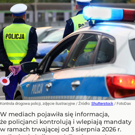
Kontrola drogowa policji, zdjęcie ilustracyjne
/ Źródło:
Shutterstock
/
FotoDax
W mediach pojawiła się informacja,
że policjanci kontrolują i wlepiają mandaty
w ramach trwającej od 3 sierpnia 2026 r.