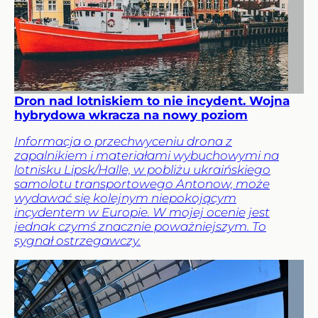
Dron nad lotniskiem to nie incydent. Wojna
hybrydowa wkracza na nowy poziom
Informacja o przechwyceniu drona z
zapalnikiem i materiałami wybuchowymi na
lotnisku Lipsk/Halle, w pobliżu ukraińskiego
samolotu transportowego Antonow, może
wydawać się kolejnym niepokojącym
incydentem w Europie. W mojej ocenie jest
jednak czymś znacznie poważniejszym. To
sygnał ostrzegawczy.