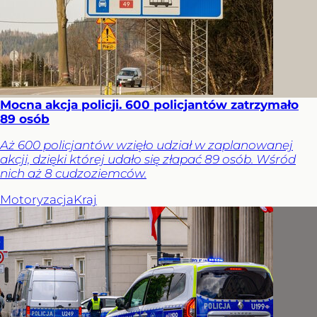
Mocna akcja policji. 600 policjantów zatrzymało
89 osób
Aż 600 policjantów wzięło udział w zaplanowanej
akcji, dzięki której udało się złapać 89 osób. Wśród
nich aż 8 cudzoziemców.
Motoryzacja
Kraj