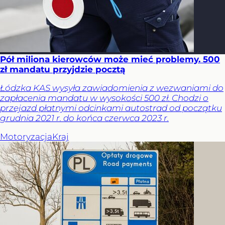
Pół miliona kierowców może mieć problemy. 500
zł mandatu przyjdzie pocztą
Łódzka KAS wysyła zawiadomienia z wezwaniami do
zapłacenia mandatu w wysokości 500 zł. Chodzi o
przejazd płatnymi odcinkami autostrad od początku
grudnia 2021 r. do końca czerwca 2023 r.
Motoryzacja
Kraj