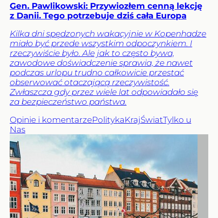
Gen. Pawlikowski: Przywiozłem cenną lekcję
z Danii. Tego potrzebuje dziś cała Europa
Kilka dni spędzonych wakacyjnie w Kopenhadze
miało być przede wszystkim odpoczynkiem. I
rzeczywiście było. Ale jak to często bywa,
zawodowe doświadczenie sprawia, że nawet
podczas urlopu trudno całkowicie przestać
obserwować otaczającą rzeczywistość.
Zwłaszcza gdy przez wiele lat odpowiadało się
za bezpieczeństwo państwa.
Opinie i komentarze
Polityka
Kraj
Świat
Tylko u
Nas