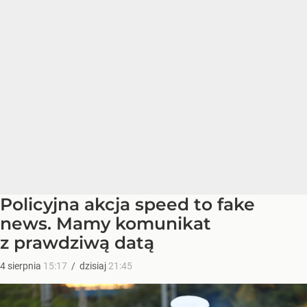
Policyjna akcja speed to fake
news. Mamy komunikat
z prawdziwą datą
4
sierpnia
15:17
/
dzisiaj
21:45