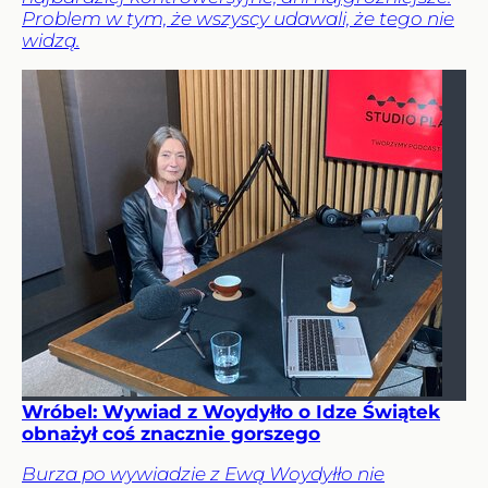
Problem w tym, że wszyscy udawali, że tego nie
widzą.
Wróbel: Wywiad z Woydyłło o Idze Świątek
obnażył coś znacznie gorszego
Burza po wywiadzie z Ewą Woydyłło nie