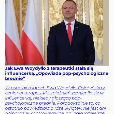
Jak Ewa Woydyłło z terapeutki stała się
influencerką. „Opowiada pop-psychologiczne
brednie”
W ostatnich latach Ewa Woydyłło-Osiatyńska z
cenionej terapeutki uzależnień zamieniła się w
influencerkę, niekiedy głoszącą pop-
psychologiczne brednie. Paradoksalnie to, co
ostatnio powiedziała o Idze Świątek, nie jest ani
najbardziej kontrowersyjne, ani najgroźniejsze.