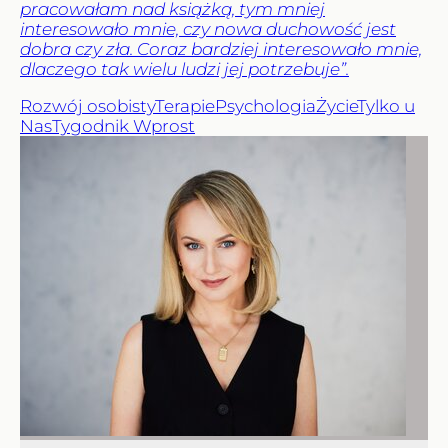
pracowałam nad książką, tym mniej
interesowało mnie, czy nowa duchowość jest
dobra czy zła. Coraz bardziej interesowało mnie,
dlaczego tak wielu ludzi jej potrzebuje”.
Rozwój osobisty
Terapie
Psychologia
Życie
Tylko u
Nas
Tygodnik Wprost