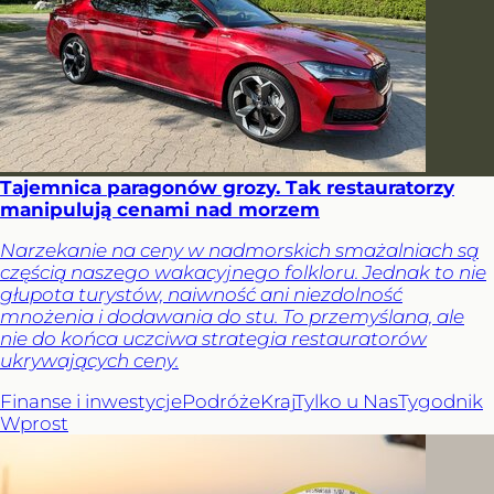
Tajemnica paragonów grozy. Tak restauratorzy
manipulują cenami nad morzem
Narzekanie na ceny w nadmorskich smażalniach są
częścią naszego wakacyjnego folkloru. Jednak to nie
głupota turystów, naiwność ani niezdolność
mnożenia i dodawania do stu. To przemyślana, ale
nie do końca uczciwa strategia restauratorów
ukrywających ceny.
Finanse i inwestycje
Podróże
Kraj
Tylko u Nas
Tygodnik
Wprost