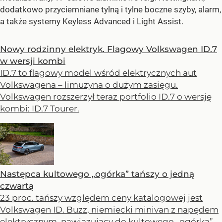
dodatkowo przyciemniane tylną i tylne boczne szyby, alarm,
a także systemy Keyless Advanced i Light Assist.
Nowy rodzinny elektryk. Flagowy Volkswagen ID.7
w wersji kombi
ID.7 to flagowy model wśród elektrycznych aut
Volkswagena – limuzyna o dużym zasięgu.
Volkswagen rozszerzył teraz portfolio ID.7 o wersję
kombi: ID.7 Tourer.
Następca kultowego „ogórka” tańszy o jedną
czwartą
23 proc. tańszy względem ceny katalogowej jest
Volkswagen ID. Buzz, niemiecki minivan z napędem
elektrycznym, nawiązujący do kultowego „ogórka”,