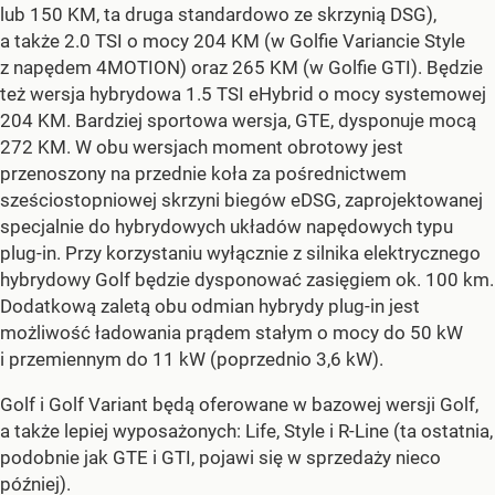
lub 150 KM, ta druga standardowo ze skrzynią DSG),
a także 2.0 TSI o mocy 204 KM (w Golfie Variancie Style
z napędem 4MOTION) oraz 265 KM (w Golfie GTI). Będzie
też wersja hybrydowa 1.5 TSI eHybrid o mocy systemowej
204 KM. Bardziej sportowa wersja, GTE, dysponuje mocą
272 KM. W obu wersjach moment obrotowy jest
przenoszony na przednie koła za pośrednictwem
sześciostopniowej skrzyni biegów eDSG, zaprojektowanej
specjalnie do hybrydowych układów napędowych typu
plug-in. Przy korzystaniu wyłącznie z silnika elektrycznego
hybrydowy Golf będzie dysponować zasięgiem ok. 100 km.
Dodatkową zaletą obu odmian hybrydy plug-in jest
możliwość ładowania prądem stałym o mocy do 50 kW
i przemiennym do 11 kW (poprzednio 3,6 kW).
Golf i Golf Variant będą oferowane w bazowej wersji Golf,
a także lepiej wyposażonych: Life, Style i R-Line (ta ostatnia,
podobnie jak GTE i GTI, pojawi się w sprzedaży nieco
później).