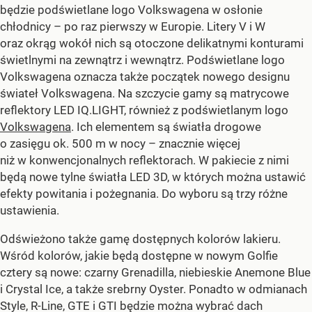
będzie podświetlane logo Volkswagena w osłonie
chłodnicy – po raz pierwszy w Europie. Litery V i W
oraz okrąg wokół nich są otoczone delikatnymi konturami
świetlnymi na zewnątrz i wewnątrz. Podświetlane logo
Volkswagena oznacza także początek nowego designu
świateł Volkswagena. Na szczycie gamy są matrycowe
reflektory LED IQ.LIGHT, również z podświetlanym logo
Volkswagena
. Ich elementem są światła drogowe
o zasięgu ok. 500 m w nocy – znacznie więcej
niż w konwencjonalnych reflektorach. W pakiecie z nimi
będą nowe tylne światła LED 3D, w których można ustawić
efekty powitania i pożegnania. Do wyboru są trzy różne
ustawienia.
Odświeżono także gamę dostępnych kolorów lakieru.
Wśród kolorów, jakie będą dostępne w nowym Golfie
cztery są nowe: czarny Grenadilla, niebieskie Anemone Blue
i Crystal Ice, a także srebrny Oyster. Ponadto w odmianach
Style, R-Line, GTE i GTI będzie można wybrać dach