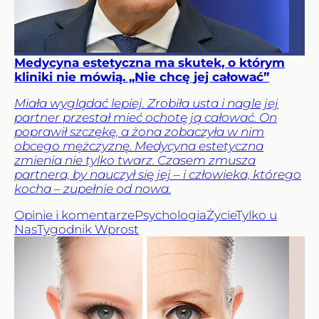
Medycyna estetyczna ma skutek, o którym
kliniki nie mówią. „Nie chcę jej całować”
Miała wyglądać lepiej. Zrobiła usta i nagle jej
partner przestał mieć ochotę ją całować. On
poprawił szczękę, a żona zobaczyła w nim
obcego mężczyznę. Medycyna estetyczna
zmienia nie tylko twarz. Czasem zmusza
partnera, by nauczył się jej – i człowieka, którego
kocha – zupełnie od nowa.
Opinie i komentarze
Psychologia
Życie
Tylko u
Nas
Tygodnik Wprost