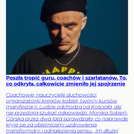
Poszła tropić guru, coachów i szarlatanów. To,
co odkryła, całkowicie zmieniło jej spojrzenie
Coachowie, nauczyciele duchowości,
organizatorki kręgów kobiet, twórcy kursów
manifestacji. Ludzie odchodzą od Kościoła, ale
nie przestają szukać odpowiedzi. Monika Sobień-
Górska przez dwa lata sprawdzała, co naprawdę
kryje się za obietnicami uzdrowienia,
transformacji i odnalezienia sensu. „Im dłużej