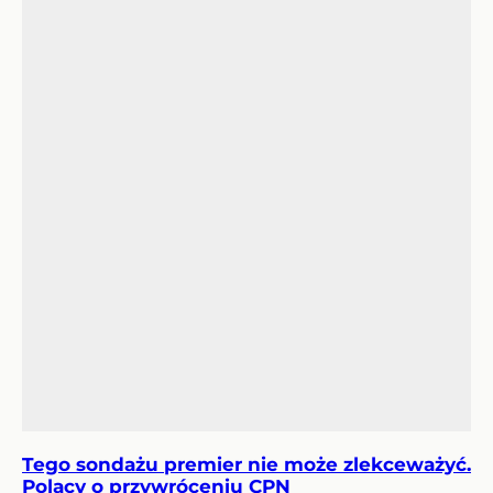
Tego sondażu premier nie może zlekceważyć.
Polacy o przywróceniu CPN