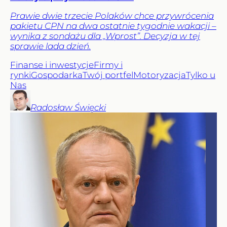
Prawie dwie trzecie Polaków chce przywrócenia
pakietu CPN na dwa ostatnie tygodnie wakacji –
wynika z sondażu dla „Wprost”. Decyzja w tej
sprawie lada dzień.
Finanse i inwestycje
Firmy i
rynki
Gospodarka
Twój portfel
Motoryzacja
Tylko u
Nas
Radosław
Święcki