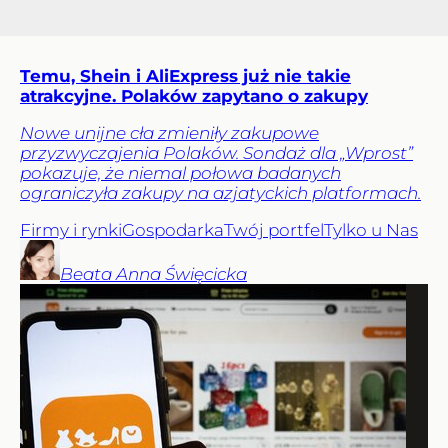
Temu, Shein i AliExpress już nie takie
atrakcyjne. Polaków zapytano o zakupy
Nowe unijne cła zmieniły zakupowe
przyzwyczajenia Polaków. Sondaż dla „Wprost”
pokazuje, że niemal połowa badanych
ograniczyła zakupy na azjatyckich platformach.
Firmy i rynki
Gospodarka
Twój portfel
Tylko u Nas
Beata Anna
Święcicka