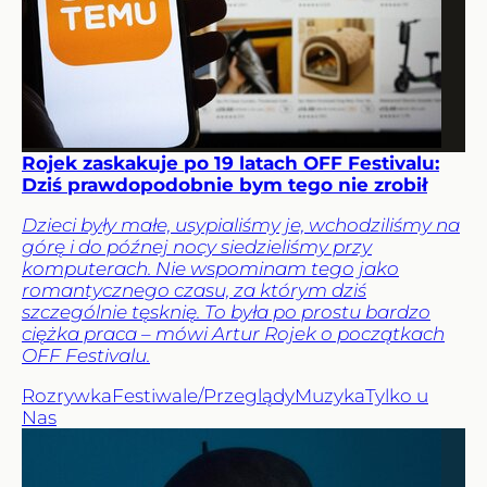
Rojek zaskakuje po 19 latach OFF Festivalu:
Dziś prawdopodobnie bym tego nie zrobił
Dzieci były małe, usypialiśmy je, wchodziliśmy na
górę i do późnej nocy siedzieliśmy przy
komputerach. Nie wspominam tego jako
romantycznego czasu, za którym dziś
szczególnie tęsknię. To była po prostu bardzo
ciężka praca – mówi Artur Rojek o początkach
OFF Festivalu.
Rozrywka
Festiwale/Przeglądy
Muzyka
Tylko u
Nas