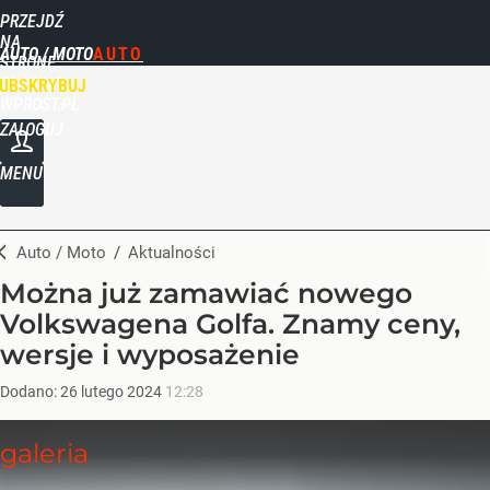
PRZEJDŹ
NA
AUTO / MOTO
STRONĘ
GŁÓWNĄ
UBSKRYBUJ
WPROST.PL
ZALOGUJ
MENU
Auto / Moto
/
Aktualności
Można już zamawiać nowego
Volkswagena Golfa. Znamy ceny,
wersje i wyposażenie
Dodano:
26
lutego
2024
12:28