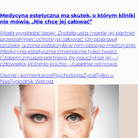
Medycyna estetyczna ma skutek, o którym kliniki
nie mówią. „Nie chcę jej całować”
Miała wyglądać lepiej. Zrobiła usta i nagle jej partner
przestał mieć ochotę ją całować. On poprawił
szczękę, a żona zobaczyła w nim obcego mężczyznę.
Medycyna estetyczna zmienia nie tylko twarz.
Czasem zmusza partnera, by nauczył się jej – i
człowieka, którego kocha – zupełnie od nowa.
Opinie i komentarze
Psychologia
Życie
Tylko u
Nas
Tygodnik Wprost