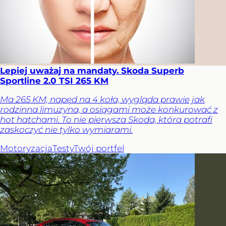
Lepiej uważaj na mandaty. Skoda Superb
Sportline 2.0 TSI 265 KM
Ma 265 KM, napęd na 4 koła, wygląda prawie jak
rodzinna limuzyna, a osiągami może konkurować z
hot hatchami. To nie pierwsza Skoda, która potrafi
zaskoczyć nie tylko wymiarami.
Motoryzacja
Testy
Twój portfel