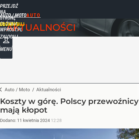
PRZEJDŹ
NA
AUTO / MOTO
STRONĘ
GŁÓWNĄ
UBSKRYBUJ
AKTUALNOŚCI
WPROST.PL
ZALOGUJ
MENU
Auto / Moto
/
Aktualności
Koszty w górę. Polscy przewoźnicy
mają kłopot
Dodano:
11
kwietnia
2024
12:28