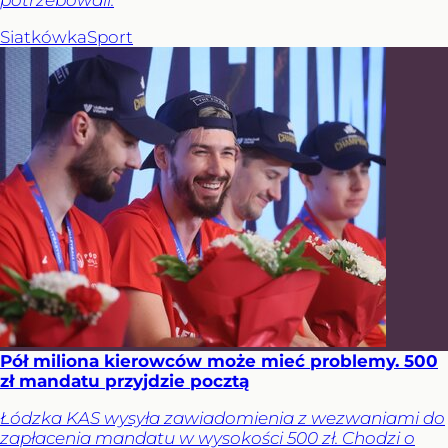
Siatkówka
Sport
Pół miliona kierowców może mieć problemy. 500
zł mandatu przyjdzie pocztą
Łódzka KAS wysyła zawiadomienia z wezwaniami do
zapłacenia mandatu w wysokości 500 zł. Chodzi o