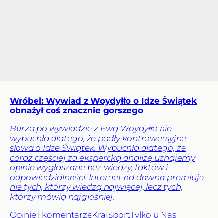
Wróbel: Wywiad z Woydyłło o Idze Świątek
obnażył coś znacznie gorszego
Burza po wywiadzie z Ewą Woydyłło nie
wybuchła dlatego, że padły kontrowersyjne
słowa o Idze Świątek. Wybuchła dlatego, że
coraz częściej za ekspercką analizę uznajemy
opinie wygłaszane bez wiedzy, faktów i
odpowiedzialności. Internet od dawna premiuje
nie tych, którzy wiedzą najwięcej, lecz tych,
którzy mówią najgłośniej.
Opinie i komentarze
Kraj
Sport
Tylko u Nas