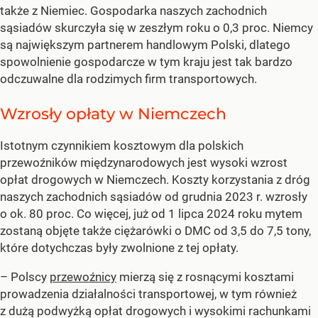
także z Niemiec. Gospodarka naszych zachodnich
sąsiadów skurczyła się w zeszłym roku o 0,3 proc. Niemcy
są największym partnerem handlowym Polski, dlatego
spowolnienie gospodarcze w tym kraju jest tak bardzo
odczuwalne dla rodzimych firm transportowych.
Wzrosły opłaty w Niemczech
Istotnym czynnikiem kosztowym dla polskich
przewoźników międzynarodowych jest wysoki wzrost
opłat drogowych w Niemczech. Koszty korzystania z dróg
naszych zachodnich sąsiadów od grudnia 2023 r. wzrosły
o ok. 80 proc. Co więcej, już od 1 lipca 2024 roku mytem
zostaną objęte także ciężarówki o DMC od 3,5 do 7,5 tony,
które dotychczas były zwolnione z tej opłaty.
– Polscy
przewoźnicy
mierzą się z rosnącymi kosztami
prowadzenia działalności transportowej, w tym również
z dużą podwyżką opłat drogowych i wysokimi rachunkami