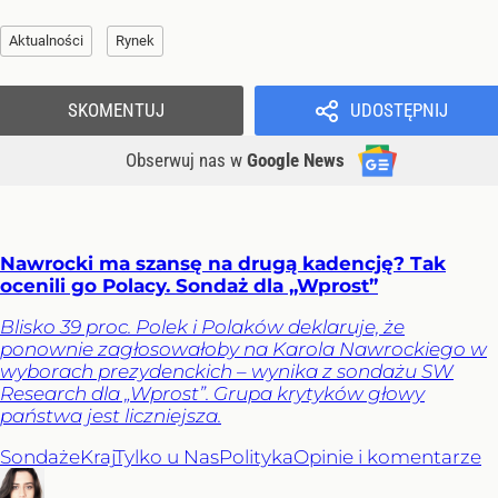
Aktualności
Rynek
SKOMENTUJ
UDOSTĘPNIJ
Obserwuj nas
w
Google News
Nawrocki ma szansę na drugą kadencję? Tak
ocenili go Polacy. Sondaż dla „Wprost”
Blisko 39 proc. Polek i Polaków deklaruje, że
ponownie zagłosowałoby na Karola Nawrockiego w
wyborach prezydenckich – wynika z sondażu SW
Research dla „Wprost”. Grupa krytyków głowy
państwa jest liczniejsza.
Sondaże
Kraj
Tylko u Nas
Polityka
Opinie i komentarze