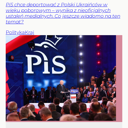
PiS chce deportować z Polski Ukraińców w
wieku poborowym – wynika z nieoficjalnych
ustaleń medialnych. Co jeszcze wiadomo na ten
temat?
Polityka
Kraj