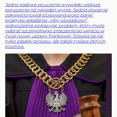
Jedno sądowe pouczenie wywołało większe
poruszenie niż niejeden wyrok. Sędzia otwarcie
zakwestionował stosowaną przez banki
praktykę składania „niby-oświadczeń”,
jednocześnie pokazując problem, który może
nabrać szczególnego znaczenia po wejściu w
życie nowej ustawy frankowej. Stawką są nie
tylko zasady procesu, ale także tysiące złotych
kosztów.