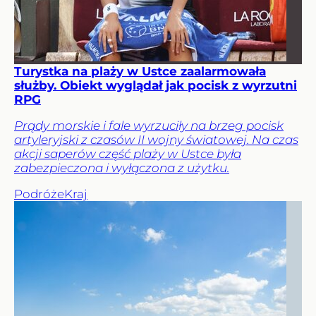
Turystka na plaży w Ustce zaalarmowała
służby. Obiekt wyglądał jak pocisk z wyrzutni
RPG
Prądy morskie i fale wyrzuciły na brzeg pocisk
artyleryjski z czasów II wojny światowej. Na czas
akcji saperów część plaży w Ustce była
zabezpieczona i wyłączona z użytku.
Podróże
Kraj