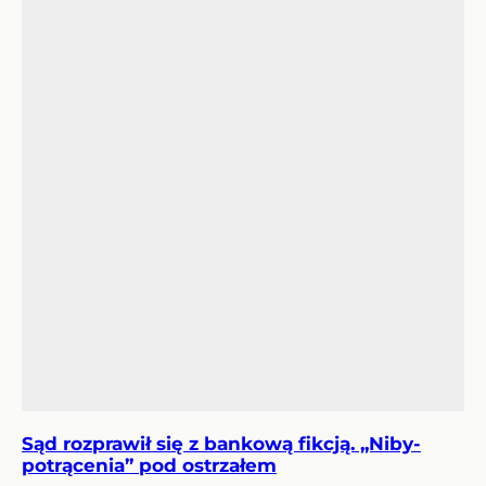
Sąd rozprawił się z bankową fikcją. „Niby-
potrącenia” pod ostrzałem