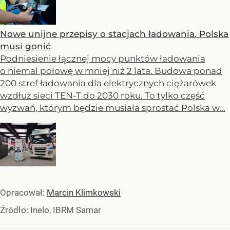
Nowe unijne przepisy o stacjach ładowania. Polska
musi gonić
Podniesienie łącznej mocy punktów ładowania
o niemal połowę w mniej niż 2 lata. Budowa ponad
200 stref ładowania dla elektrycznych ciężarówek
wzdłuż sieci TEN-T do 2030 roku. To tylko część
wyzwań, którym będzie musiała sprostać Polska w...
Opracował:
Marcin Klimkowski
Źródło:
Inelo, IBRM Samar