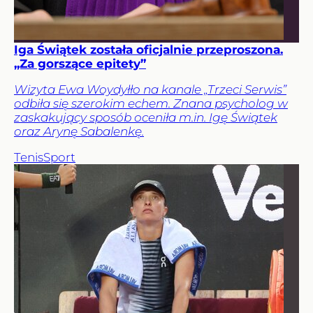
Iga Świątek została oficjalnie przeproszona.
„Za gorszące epitety”
Wizyta Ewa Woydyłło na kanale „Trzeci Serwis”
odbiła się szerokim echem. Znana psycholog w
zaskakujący sposób oceniła m.in. Igę Świątek
oraz Arynę Sabalenkę.
Tenis
Sport