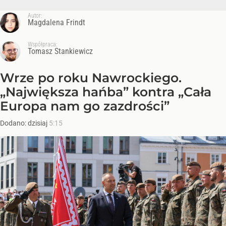
Autor:
Magdalena Frindt
Współpraca:
Tomasz Stankiewicz
Wrze po roku Nawrockiego.
„Największa hańba” kontra „Cała
Europa nam go zazdrości”
Dodano:
dzisiaj
5:15