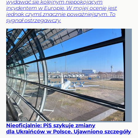
wydawać się kolejnym niepokojącym
incydentem w Europie. W mojej ocenie jest
jednak czymś znacznie poważniejszym. To
sygnał ostrzegawczy.
Nieoficjalnie: PiS szykuje zmiany
dla Ukraińców w Polsce. Ujawniono szczegóły