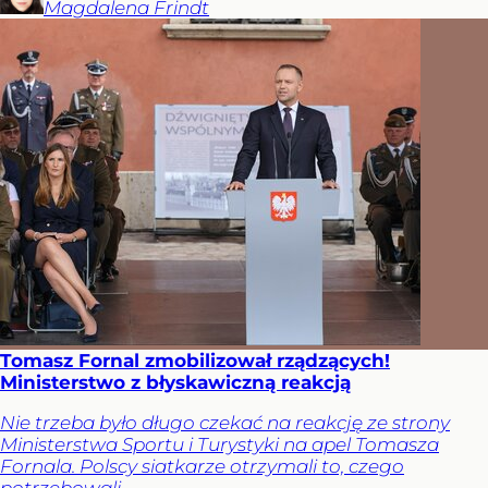
Magdalena
Frindt
Tomasz Fornal zmobilizował rządzących!
Ministerstwo z błyskawiczną reakcją
Nie trzeba było długo czekać na reakcję ze strony
Ministerstwa Sportu i Turystyki na apel Tomasza
Fornala. Polscy siatkarze otrzymali to, czego
potrzebowali.